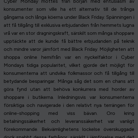
Cyber Monday möttes från början med entusiasm av
konsumenter som ville ha ett alternativ till de trånga
gångarna och långa köerna under Black Friday. Spänningen i
att få tillgång till exklusiva erbjudanden från hemmets lugna
vrå var en stor dragningskraft, särskilt som många shoppare
upptäckte att de kunde få bättre erbjudanden på teknik
och mindre varor jämfört med Black Friday. Möjligheten att
shoppa online hemifrån var en nyckelfaktor i Cyber
Mondays tidiga popularitet, vilket gjorde det möjligt för
konsumenterna att undvika folkmassor och få tillgång till
betydande besparingar. Många såg det som en chans att
göra fynd utan att behöva konkurrera med horder av
shoppare i butikerna. Inledningsvis var konsumenterna
försiktiga och navigerade i den relativt nya terrängen för
online-shopping med viss bävan. Oro kring
betalningssäkerhet och leveranssäkerhet var vanligt
förekommande. Bekvämlighetens lockelse överskuggade
dock snabbt dessa farhågor, särskilt i jämförelse med det