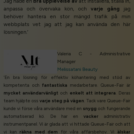
Jag hade en
bra upplevelse av
att installera, ställa in,
anpassa och övervaka kön, och
varje gång
jag
behöver hantera en stor mängd trafik på min
webbplats vet jag att jag kan använda den här
lösningen.’
Valeria C - Administrative
Manager
Melissatani Beauty
‘En bra lösning för effektiv köhantering med stöd av
kompetenta och
fantastiska
medarbetare. Queue-Fair är
mycket användarvänligt
och
enkelt att integrera
. Deras
team hjälpte oss
varje steg på vägen
. Tack vare Queue-Fair
kunde vi förse våra användare med en
snygg
och fungerande
automatiserad kö. De har en
vacker
administrativ
instrumentpanel. Vi är glada att vi hittade Queue-Fair och att
vi kan
räkna med dem
för våra affärsbehov. Vi
älskar