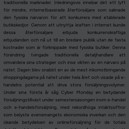
traditionella marknader. Inledningsvis innebar det ett lyft
för mindre, internetbaserade återförsäljare som saknade
den fysiska närvaron för att konkurrera med etablerade
butikskedjor. Genom att utnyttja kraften i internet kunde
dessa återförsäljare erbjuda konkurrenskraftiga
erbjudanden och nå ut till en bredare publik utan de fasta
kostnader som är förknippade med fysiska butiker. Denna
förändring tvingade traditionella detaljhandlare att
omvärdera sina strategier och inse vikten av en närvaro på
nätet. Dagen blev snabbt en av de mest inkomstbringande
shoppingdagarna på nätet under hela året och visade på e-
handelns potential att driva stora försäljningsvolymer.
Under sina första år såg Cyber Monday en betydande
försäljningstillväxt under semestersäsongen inom e-handel
och e-handelsförsäljning, med rekordhöga intäktssiffror
som belyste evenemangets ekonomiska inverkan och den
ökande betydelsen av onlineförsäljning för de totala