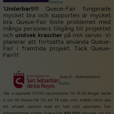
Finance
‘
Underbart!!!
Queue-Fair fungerade
mycket bra och supporten är mycket
bra. Queue-Fair löste problemet med
många personers tillgång till projektet
och
undvek krascher
på min server. Vi
planerar att fortsätta använda Queue-
Fair i framtida projekt. Tack Queue-
Fair!!!’
Jose D - Administrator
Azhor
‘När vi öppnade COVID-vaccinationer för 16-29-åringar vände
vi oss till Queue-Fair för att få hjälp, som snabbt satte upp
ett virtuellt väntrum med ett helt nytt varumärke. Den
eftermiddagen ställde Queue-Fair
450 000
personer i kö för