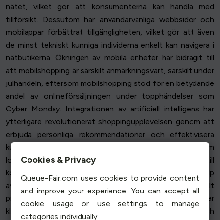
nätet, vilket gör att konsumenterna kan handla med
tillförsikt. Dessutom har användarvänliga webbsidor och
mobilappar förbättrat tillgängligheten, vilket gör att även
de minst tekniskt kunniga individerna enkelt kan navigera i
nätbutikerna. Ökningen av mobila enheter har bidragit till
att mobilshopping är särskilt anmärkningsvärt, särskilt under
julhandeln, eftersom mobilshopping stod för en betydande
andel av onlineförsäljningen under topphändelser som
Cyber Monday. Integrationen av artificiell intelligens har
ytterligare revolutionerat shoppingupplevelsen genom att
erbjuda personliga rekommendationer och effektivisera
kundservicen med hjälp av chatbots. Förbättringar inom
Cookies & Privacy
logistik och supply chain-teknik har dessutom lett till
kortare leveranstider, vilket ökar kundnöjdheten. Med hjälp
Queue-Fair.com uses cookies to provide content
av augmented reality-verktyg kan konsumenterna virtuellt
and improve your experience. You can accept all
prova produkter innan de köper dem, vilket överbryggar
cookie usage or use settings to manage
klyftan mellan fysiska shoppingupplevelser och
categories individually.