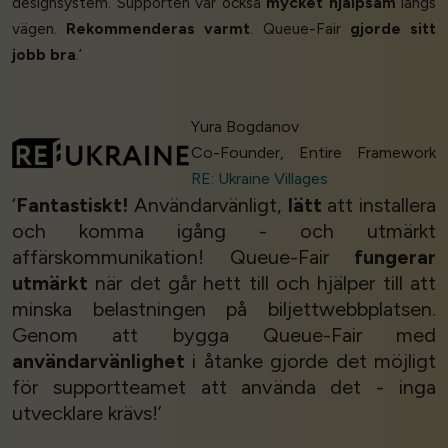
designsystem. Supporten var också
mycket hjälpsam
längs
vägen.
Rekommenderas varmt
. Queue-Fair
gjorde sitt
jobb bra
.’
Yura Bogdanov
Co-Founder, Entire Framework
RE: Ukraine Villages
‘
Fantastiskt!
Användarvänligt,
lätt
att installera
och komma igång - och utmärkt
affärskommunikation! Queue-Fair
fungerar
utmärkt
när det går hett till och hjälper till att
minska belastningen på biljettwebbplatsen.
Genom att bygga Queue-Fair med
användarvänlighet
i åtanke gjorde det möjligt
för supportteamet att använda det - inga
utvecklare krävs!’