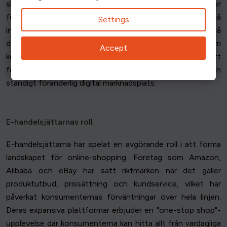
shoppingupplevelser online. Dessa tekniska innovationer
förbättrar inte bara konsumentupplevelsen utan ger också
Settings
insikter om trafikmönster på nätet. De ger också
detaljhandlarna viktiga konsumentinsikter om
Accept
konsumentbeteende, vilket gör det möjligt för dem att
förfina sina strategier och förbli konkurrenskraftiga på en
ständigt föränderlig digital marknadsplats.
E-handelsjättarnas roll
E-handelsjättarna har spelat en avgörande roll i att forma
landskapet för online-shopping. Företag som Amazon,
Alibaba och eBay har satt riktmärken när det gäller
produktutbud, prissättning och kundservice, vilket har
påverkat konsumenternas förväntningar över hela linjen.
Deras expansiva plattformar erbjuder en "one-stop shop"-
upplevelse där konsumenterna kan hitta allt från vardagliga