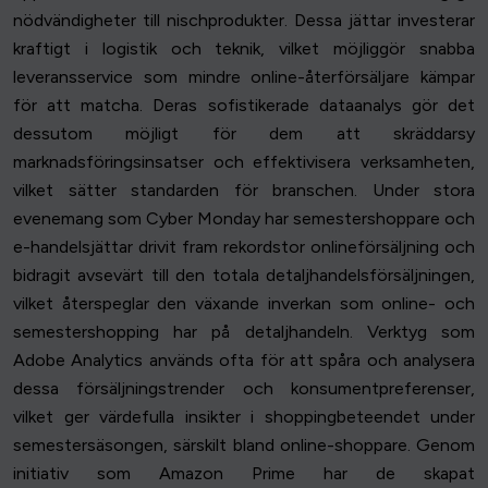
nödvändigheter till nischprodukter. Dessa jättar investerar
kraftigt i logistik och teknik, vilket möjliggör snabba
leveransservice som mindre online-återförsäljare kämpar
för att matcha. Deras sofistikerade dataanalys gör det
dessutom möjligt för dem att skräddarsy
marknadsföringsinsatser och effektivisera verksamheten,
vilket sätter standarden för branschen. Under stora
evenemang som Cyber Monday har semestershoppare och
e-handelsjättar drivit fram rekordstor onlineförsäljning och
bidragit avsevärt till den totala detaljhandelsförsäljningen,
vilket återspeglar den växande inverkan som online- och
semestershopping har på detaljhandeln. Verktyg som
Adobe Analytics används ofta för att spåra och analysera
dessa försäljningstrender och konsumentpreferenser,
vilket ger värdefulla insikter i shoppingbeteendet under
semestersäsongen, särskilt bland online-shoppare. Genom
initiativ som Amazon Prime har de skapat