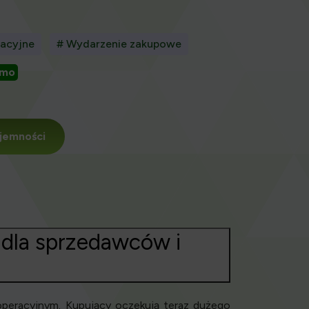
acyjne
# Wydarzenie zakupowe
emo
jemności
 dla sprzedawców i
operacyjnym. Kupujący oczekują teraz dużego