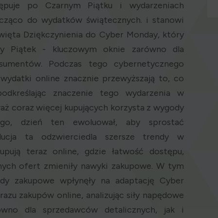
ępuje po Czarnym Piątku i wydarzeniach
acząco do wydatków świątecznych. i stanowi
więta Dziękczynienia do Cyber Monday, który
y Piątek - kluczowym oknie zarówno dla
nsumentów. Podczas tego cybernetycznego
wydatki online znacznie przewyższają to, co
podkreślając znaczenie tego wydarzenia w
waż coraz więcej kupujących korzysta z wygody
ego, dzień ten ewoluował, aby sprostać
ucja ta odzwierciedla szersze trendy w
pują teraz online, gdzie łatwość dostępu,
nych ofert zmieniły nawyki zakupowe. W tym
ndy zakupowe wpłynęły na adaptację Cyber
brazu zakupów online, analizując siły napędowe
wno dla sprzedawców detalicznych, jak i