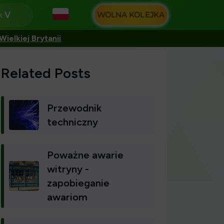
k
WOLNA KOLEJKA
ielkiej Brytanii
Related Posts
Przewodnik
techniczny
Poważne awarie
witryny -
zapobieganie
awariom