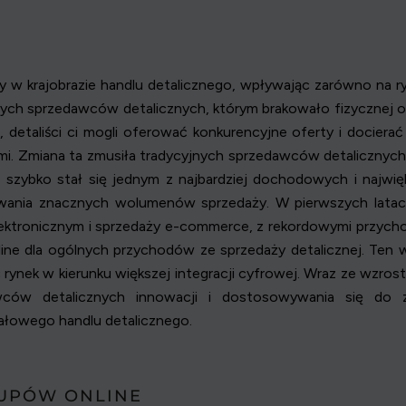
w krajobrazie handlu detalicznego, wpływając zarówno na ryn
owych sprzedawców detalicznych, którym brakowało fizycznej o
 detaliści ci mogli oferować konkurencyjne oferty i docie
mi. Zmiana ta zmusiła tradycyjnych sprzedawców detalicznych
 szybko stał się jednym z najbardziej dochodowych i najwi
rowania znacznych wolumenów sprzedaży. W pierwszych lat
ektronicznym i sprzedaży e-commerce, z rekordowymi przycho
line dla ogólnych przychodów ze sprzedaży detalicznej. Ten 
ynek w kierunku większej integracji cyfrowej. Wraz ze wzrost
wców detalicznych innowacji i dostosowywania się do 
ałowego handlu detalicznego.
UPÓW ONLINE