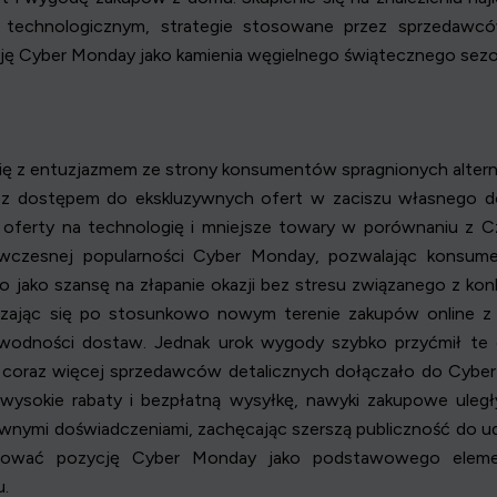
technologicznym, strategie stosowane przez sprzedawców
ę Cyber Monday jako kamienia węgielnego świątecznego sez
 z entuzjazmem ze strony konsumentów spragnionych alternaty
y z dostępem do ekskluzywnych ofert w zaciszu własnego do
 oferty na technologię i mniejsze towary w porównaniu z C
 wczesnej popularności Cyber Monday, pozwalając konsum
o jako szansę na złapanie okazji bez stresu związanego z ko
uszając się po stosunkowo nowym terenie zakupów online
zawodności dostaw. Jednak urok wygody szybko przyćmił t
ak coraz więcej sprzedawców detalicznych dołączało do Cyb
wysokie rabaty i bezpłatną wysyłkę, nawyki zakupowe uleg
tywnymi doświadczeniami, zachęcając szerszą publiczność do 
tować pozycję Cyber Monday jako podstawowego element
u.