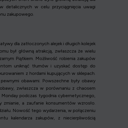
 detalicznych w celu przyciągnięcia uwagi
onu zakupowego.
wy dla zatłoczonych alejek i długich kolejek
mu był główną atrakcją, zwłaszcza że wielu
zarnym Piątkiem. Możliwość robienia zakupów
entom uniknąć tłumów i uzyskać dostęp do
nkurowaniem z hordami kupujących w sklepach.
 z pewnymi obawami. Powszechne były obawy
e obawy, zwłaszcza w porównaniu z chaosem
er Monday podczas tygodnia cybernetycznego,
ły zmianie, a zaufanie konsumentów wzrosło.
udziału. Nowość tego wydarzenia, w połączeniu
u kalendarza zakupów, z niecierpliwością