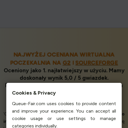
NAJWYŻEJ OCENIANA WIRTUALNA
POCZEKALNIA NA
G2
I
SOURCEFORGE
Oceniony jako 1. najłatwiejszy w użyciu. Mamy
doskonały wynik 5,0 / 5 gwiazdek.
Pokonujemy drugiego dostawcę pod każdym
względem.
Cookies & Privacy
Nasi
zadowoleni klienci
mówią
Queue-Fair.com uses cookies to provide content
and improve your experience. You can accept all
‘Queue-Fair to
świetne
rozwiązanie dla naszego
dużego
cookie usage or use settings to manage
internetowego
wydarzenia
detalicznego
. Okazał się
categories individually.