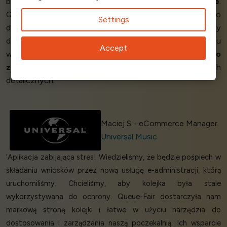
bardzo intuicyjny w użyciu i
działał absolutnie dobrze
.
Queue-Fair zapewnia ciągłość i
zwiększa zaufanie
do
Settings
doświadczeń klientów online. Zdecydowanie mamy plany
dotyczące Queue-Fair w przyszłości w przypadku
Accept
wydarzeń, w których spodziewamy się
ogromnego
zalewu
ruchu i uczestnictwa w większych wydarzeniach
detalicznych.’
Maciej S - eCommerce Manager
Universal Music
‘Aplikacja zabijająca stres! Wiedzieliśmy, że będzie pośpiech w
składaniu wniosków przez nową usługę e-administracji, którą
uruchomiliśmy. Chcieliśmy, aby kolejka była stale
wykorzystywana do ochrony. Queue-Fair dostarczyła nam
markową stronę kolejki i łatwe w użyciu narzędzia do
dostosowania i zarządzania naszą poczekalnią. Ich wsparcie