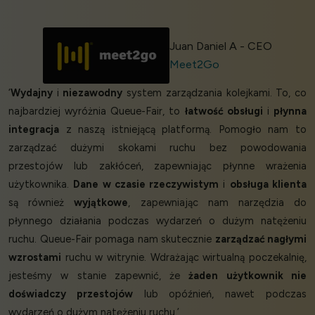
Juan Daniel A - CEO
Meet2Go
‘
Wydajny
i
niezawodny
system zarządzania kolejkami. To, co
najbardziej wyróżnia Queue-Fair, to
łatwość obsługi
i
płynna
integracja
z naszą istniejącą platformą. Pomogło nam to
zarządzać dużymi skokami ruchu bez powodowania
przestojów lub zakłóceń, zapewniając płynne wrażenia
użytkownika.
Dane w czasie rzeczywistym
i
obsługa klienta
są również
wyjątkowe
, zapewniając nam narzędzia do
płynnego działania podczas wydarzeń o dużym natężeniu
ruchu. Queue-Fair pomaga nam skutecznie
zarządzać nagłymi
wzrostami
ruchu w witrynie. Wdrażając wirtualną poczekalnię,
jesteśmy w stanie zapewnić, że
żaden użytkownik nie
doświadczy przestojów
lub opóźnień, nawet podczas
wydarzeń o dużym natężeniu ruchu.’