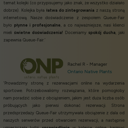
temat kolejki (co przypisujemy jako znak, że wszystko działało
dobrze). Kolejka była
łatwa do zintegrowania
z naszą stroną
internetową. Nasze doświadczenie z zespołem Queue-Fair
było
płynne i profesjonalne
, a co najważniejsze, nasi klienci
mieli
świetne doświadczenia!
Doceniamy
spokój ducha
, jaki
zapewnia Queue-Fair.’
Rachel R - Manager
Ontario Native Plants
‘Prowadzimy stronę z rezerwacjami online na wydarzenia
sportowe. Potrzebowaliśmy rozwiązania, które pomogłoby
nam poradzić sobie z obciążeniem, jakim jest duża liczba osób
próbujących jako pierwsi dokonać rezerwacji. Strona
przedsprzedaży Queue-Fair utrzymywała obciążenie z dala od
naszych serwerów przed otwarciem rezerwacji, a następnie
umieszczała ludzi
sprawiedliwie
w kolejce online, karmiąc