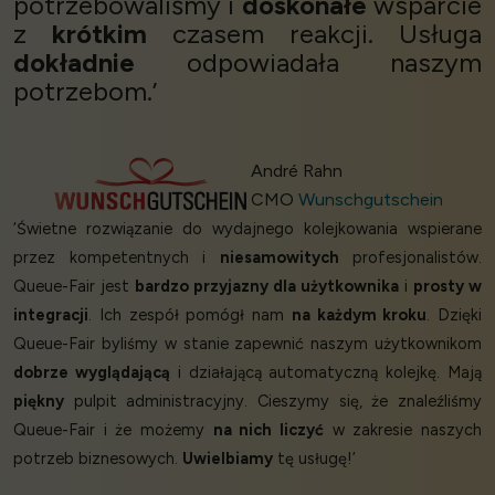
potrzebowaliśmy i
doskonałe
wsparcie
z
krótkim
czasem reakcji. Usługa
dokładnie
odpowiadała naszym
potrzebom.’
André Rahn
CMO
Wunschgutschein
‘Świetne rozwiązanie do wydajnego kolejkowania wspierane
przez kompetentnych i
niesamowitych
profesjonalistów.
Queue-Fair jest
bardzo przyjazny dla użytkownika
i
prosty w
integracji
. Ich zespół pomógł nam
na każdym kroku
. Dzięki
Queue-Fair byliśmy w stanie zapewnić naszym użytkownikom
dobrze wyglądającą
i działającą automatyczną kolejkę. Mają
piękny
pulpit administracyjny. Cieszymy się, że znaleźliśmy
Queue-Fair i że możemy
na nich liczyć
w zakresie naszych
potrzeb biznesowych.
Uwielbiamy
tę usługę!’