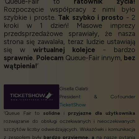
‘Queue-Fair to
ratownik życia!
Rozpoczęcie współpracy z nimi było
szybkie i proste.
Tak szybko i prosto
- 2
kroki w 1 dzień! Masowe imprezy
przedsprzedażowe sprawiały, że nasza
strona się zawalała, teraz ludzie ustawiają
się w
wirtualnej kolejce
- bardzo
sprawnie
.
Polecam
Queue-Fair innym,
bez
wątpienia!
’
Gisella Galati
President & Cofounder
TicketShow
‘Queue Fair to
solidne
i
przyjazne dla użytkownika
rozwiązanie do obsługi oczekiwanych i nieoczekiwanych
szczytów liczby odwiedzających. Wskazówki i komunikacja
z zespołem były
bardzo przyjemne, a
na nasze pytania