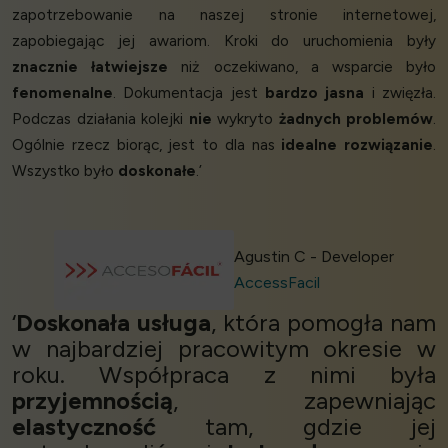
zapotrzebowanie na naszej stronie internetowej,
zapobiegając jej awariom. Kroki do uruchomienia były
znacznie łatwiejsze
niż oczekiwano, a wsparcie było
fenomenalne
. Dokumentacja jest
bardzo jasna
i zwięzła.
Podczas działania kolejki
nie
wykryto
żadnych problemów
.
Ogólnie rzecz biorąc, jest to dla nas
idealne rozwiązanie
.
Wszystko było
doskonałe
.’
Agustin C - Developer
AccessFacil
‘
Doskonała usługa
, która pomogła nam
w najbardziej pracowitym okresie w
roku. Współpraca z nimi była
przyjemnością
, zapewniając
elastyczność
tam, gdzie jej