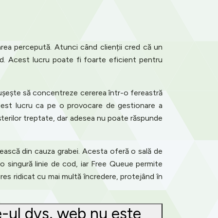
oarea percepută. Atunci când clienții cred că un
d. Acest lucru poate fi foarte eficient pentru
ușește să concentreze cererea într-o fereastră
 acest lucru ca pe o provocare de gestionare a
șterilor treptate, dar adesea nu poate răspunde
șească din cauza grabei. Acesta oferă o sală de
 o singură linie de cod, iar Free Queue permite
res ridicat cu mai multă încredere, protejând în
te-ul dvs. web nu este