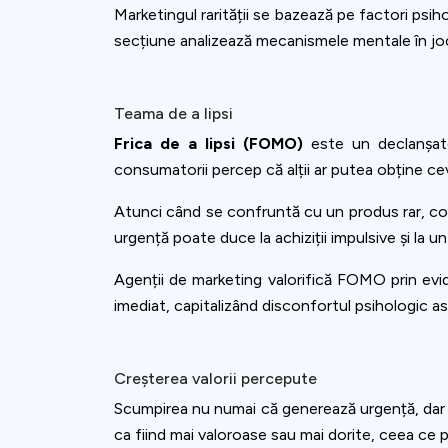
Marketingul rarității se bazează pe factori psi
secțiune analizează mecanismele mentale în joc
Teama de a lipsi
Frica de a lipsi (FOMO)
este un declanșato
consumatorii percep că alții ar putea obține ce
Atunci când se confruntă cu un produs rar, cons
urgență poate duce la achiziții impulsive și la 
Agenții de marketing valorifică FOMO prin evide
imediat, capitalizând disconfortul psihologic as
Creșterea valorii percepute
Scumpirea nu numai că generează urgență, dar 
ca fiind mai valoroase sau mai dorite, ceea ce po