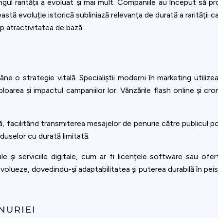
l rarității a evoluat și mai mult. Companiile au început să profi
stă evoluție istorică subliniază relevanța de durată a rarității 
mp atractivitatea de bază.
ămâne o strategie vitală. Specialiștii moderni în marketing utili
amploarea și impactul campaniilor lor. Vânzările flash online și
ă, facilitând transmiterea mesajelor de penurie către publicul p
oduselor cu durată limitată.
rile și serviciile digitale, cum ar fi licențele software sau 
olueze, dovedindu-și adaptabilitatea și puterea durabilă în peisa
NURIEI