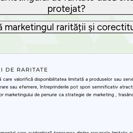
protejat?
marketingul rarității și corecti
I DE RARITATE
ă care valorifică disponibilitatea limitată a produselor sau serv
rare sau efemere, întreprinderile pot spori semnificativ atrac
marketingului de penurie ca strategie de marketing , trasând ră
ntal care evidențiază tensiunea dintre resursele limitate și 