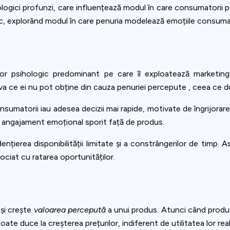
hologici profunzi, care influențează modul în care consumatorii
, explorând modul în care penuria modelează emoțiile consumato
r psihologic predominant pe care îl exploatează marketingu
va ce ei nu pot obține din cauza penuriei percepute , ceea ce du
umatorii iau adesea decizii mai rapide, motivate de îngrijorare
un angajament emoțional sporit față de produs.
nțierea disponibilității limitate și a constrângerilor de timp. 
ociat cu ratarea oportunităților.
și crește
valoarea percepută
a unui produs. Atunci când produ
ate duce la creșterea prețurilor, indiferent de utilitatea lor real