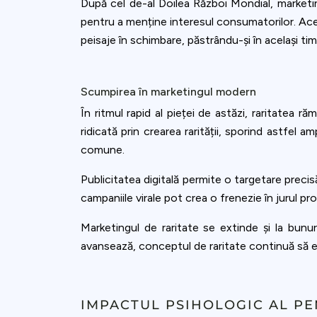
După cel de-al Doilea Război Mondial, marketingu
pentru a menține interesul consumatorilor. Acea
peisaje în schimbare, păstrându-și în același ti
Scumpirea în marketingul modern
În ritmul rapid al pieței de astăzi, raritatea r
ridicată prin crearea rarității, sporind astfel 
comune.
Publicitatea digitală permite o targetare precis
campaniile virale pot crea o frenezie în jurul pr
Marketingul de raritate se extinde și la bunu
avansează, conceptul de raritate continuă să ev
IMPACTUL PSIHOLOGIC AL PE