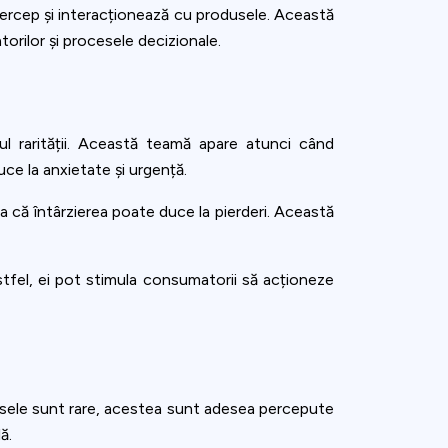
 percep și interacționează cu produsele. Această
rilor și procesele decizionale.
l rarității. Această teamă apare atunci când
ce la anxietate și urgență.
a că întârzierea poate duce la pierderi. Această
Astfel, ei pot stimula consumatorii să acționeze
sele sunt rare, acestea sunt adesea percepute
ă.