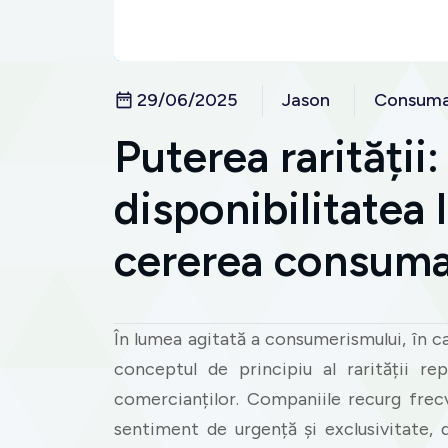
29/06/2025
Jason
Consuma
Puterea rarității
disponibilitatea
cererea consuma
În lumea agitată a consumerismului, în ca
conceptul de principiu al rarității re
comercianților. Companiile recurg frecv
sentiment de urgență și exclusivitate,