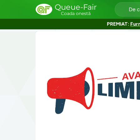
Queue-Fair
De c
Coada onestă
PREMIAT:
Furn