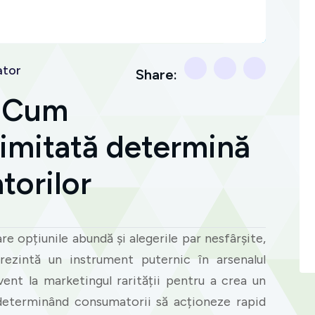
tor
Share:
: Cum
 limitată determină
torilor
re opțiunile abundă și alegerile par nesfârșite,
prezintă un instrument puternic în arsenalul
ent la marketingul rarității pentru a crea un
 determinând consumatorii să acționeze rapid