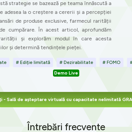
eastă strategie se bazează pe teama înnăscută a
 adesea la o creștere a cererii și a percepției
lansări de produse exclusive, farmecul rarității
e de cumpărare. În acest articol, aprofundăm
rarității și explorăm modul în care acesta
r și determină tendințele pieței.
ate
# Ediție limitată
# Dezirabilitate
# FOMO
Demo Live
ți
- Sală de așteptare virtuală cu capacitate nelimitată G
Întrebări frecvente