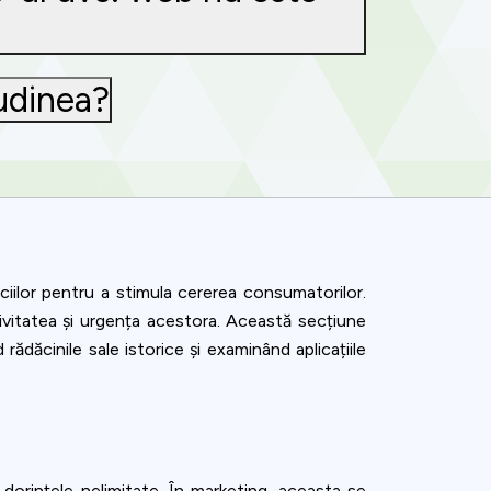
tudinea?
iciilor pentru a stimula cererea consumatorilor.
tivitatea și urgența acestora. Această secțiune
dăcinile sale istorice și examinând aplicațiile
dorințele nelimitate. În marketing, aceasta se