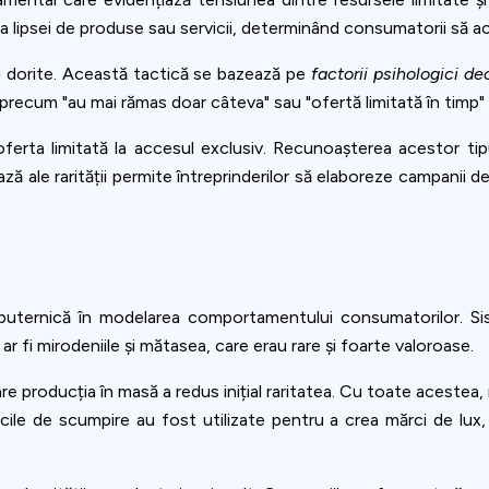
 a lipsei de produse sau servicii, determinând consumatorii să ac
i dorite. Această tactică se bazează pe
factorii psihologici de
i precum "au mai rămas doar câteva" sau "ofertă limitată în timp
rta limitată la accesul exclusiv. Recunoașterea acestor tipuri
e bază ale rarității permite întreprinderilor să elaboreze campan
ță puternică în modelarea comportamentului consumatorilor. 
ar fi mirodeniile și mătasea, care erau rare și foarte valoroase.
re producția în masă a redus inițial raritatea. Cu toate acestea
cile de scumpire au fost utilizate pentru a crea mărci de lux, 