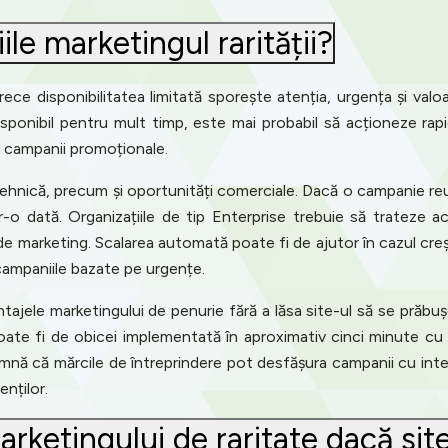
le marketingul rarității?
arece disponibilitatea limitată sporește atenția, urgența și val
sponibil pentru mult timp, este mai probabil să acționeze rapi
 și campanii promoționale.
tehnică, precum și oportunități comerciale. Dacă o campanie re
tr-o dată. Organizațiile de tip Enterprise trebuie să trateze
de marketing. Scalarea automată poate fi de ajutor în cazul cre
 campaniile bazate pe urgențe.
tajele marketingului de penurie fără a lăsa site-ul să se prăbu
poate fi de obicei implementată în aproximativ cinci minute cu
amnă că mărcile de întreprindere pot desfășura campanii cu inte
enților.
arketingului de raritate dacă si