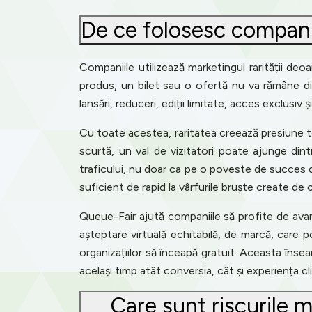
De ce folosesc companii
Companiile utilizează marketingul rarității deo
produs, un bilet sau o ofertă nu va rămâne di
lansări, reduceri, ediții limitate, acces exclusiv
Cu toate acestea, raritatea creează presiune 
scurtă, un val de vizitatori poate ajunge din
traficului, nu doar ca pe o poveste de succes 
suficient de rapid la vârfurile bruște create de
Queue-Fair ajută companiile să profite de avan
așteptare virtuală echitabilă, de marcă, care 
organizațiilor să înceapă gratuit. Aceasta înse
același timp atât conversia, cât și experiența cli
Care sunt riscurile m