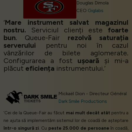
Douglas Dimola
CEO
Giglabs
‘
Mare instrument salvat magazinul
nostru.
Serviciul clienți este
foarte
bun
. Queue-Fair
rezolvă saturația
serverului
pentru noi în cazul
vânzărilor de bilete aglomerate.
Configurarea a fost
ușoară
și mi-a
plăcut
eficiența
instrumentului.’
Mickaël Dion - Directeur Général
Dark Smile Productions
‘Cei de la Queue-Fair au făcut
mai mult decât atât
pentru a
ne ajuta să implementăm sistemul lor de coadă de așteptare
într-o singură zi
. Cu
peste 25.000 de persoane
în coadă,