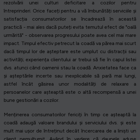
rezolvării unei culturi deficitare a cozilor pentru
întreprinderi. Orice faceți pentru a vă îmbunătăți serviciile și
satisfacția consumatorilor se încadrează în această
practică - mai ales dacă puteți evita temutul efect de "oală
urmărită" - observarea progresului poate avea cel mai mare
impact. Timpul efectiv petrecut la coadă va părea mai scurt
dacă timpul lor de așteptare este umplut cu distracții sau
activități; experiența clientului ar trebui să fie în capul listei
dvs. atunci când oamenii stau la coadă. Anxietatea face ca
și așteptările incerte sau inexplicabile să pară mai lungi,
astfel încât găsirea unor modalități de relaxare a
persoanelor care așteaptă este o altă recompensă a unei
bune gestionări a cozilor.
Menținerea consumatorilor fericiți în timp ce așteaptă la
coadă adaugă valoare brandului și serviciului dvs. și este
mult mai ușor de întreținut decât încercarea de a liniști un
client nemulțumit. Având în vedere că daunele aduse