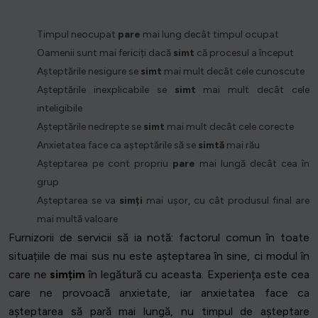
Timpul neocupat
pare
mai lung decât timpul ocupat
Oamenii sunt mai fericiți dacă
simt
că procesul a început
Așteptările nesigure se
simt
mai mult decât cele cunoscute
Așteptările inexplicabile se
simt
mai mult decât cele
inteligibile
Așteptările nedrepte se
simt
mai mult decât cele corecte
Anxietatea face ca așteptările să se
simtă
mai rău
Așteptarea pe cont propriu
pare
mai lungă decât cea în
grup
Așteptarea se va
simți
mai ușor, cu cât produsul final are
mai multă valoare
Furnizorii de servicii să ia notă: factorul comun în toate
situațiile de mai sus nu este așteptarea în sine, ci modul în
care ne
simțim
în legătură cu aceasta. Experiența este cea
care ne provoacă anxietate, iar anxietatea face ca
așteptarea să pară mai lungă, nu timpul de așteptare