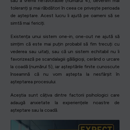
sau a vremii nefavorabile (numărul 4), devenim mai
toleranți și mai răbdători în ceea ce privește perioada
de așteptare. Acest lucru îi ajută pe oameni să se
simtă mai fericiți.
Existența unui sistem one-in, one-out ne ajută să
simțim că este mai puțin probabil să fim trecuți cu
vederea sau uitați, sau că un sistem echitabil nu îi
favorizează pe scandalagiii gălăgioși, cerând o urcare
la coadă (numărul 5), iar așteptările finite cunoscute
înseamnă că nu vom aștepta la nesfârșit în
așteptarea procesului.
Aceștia sunt câțiva dintre factorii psihologici care
adaugă anxietate la experiențele noastre de
așteptare sau la coadă.