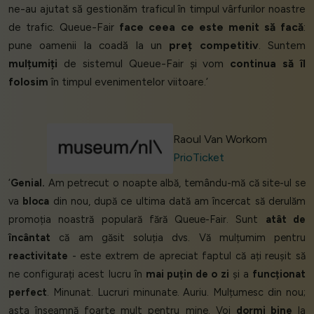
ne-au ajutat să gestionăm traficul în timpul vârfurilor noastre
de trafic. Queue-Fair
face ceea ce este menit să facă
:
pune oamenii la coadă la un
preț competitiv
. Suntem
mulțumiți
de sistemul Queue-Fair și vom
continua să îl
folosim
în timpul evenimentelor viitoare.’
Raoul Van Workom
PrioTicket
‘
Genial.
Am petrecut o noapte albă, temându-mă că site-ul se
va
bloca
din nou, după ce ultima dată am încercat să derulăm
promoția noastră populară fără Queue-Fair. Sunt
atât de
încântat
că am găsit soluția dvs. Vă mulțumim pentru
reactivitate
- este extrem de apreciat faptul că ați reușit să
ne configurați acest lucru în
mai puțin de o zi
și a
funcționat
perfect
. Minunat. Lucruri minunate. Auriu. Mulțumesc din nou;
asta înseamnă foarte mult pentru mine. Voi
dormi bine
la