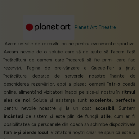
Planet Art Theatre
‘Avem un site de rezervări online pentru evenimente sportive.
Aveam nevoie de o soluție care să ne ajute să facem față
încărcăturii de oameni care încearcă să fie primii care fac
rezervări. Pagina de pre-vânzare a Queue-Fair a ținut
încărcătura departe de serverele noastre înainte de
deschiderea rezervărilor, apoi a plasat oamenii
într-o
coadă
online, alimentând vizitatorii înapoi pe site-ul nostru în
ritmul
ales de noi
. Soluția și asistența sunt
excelente, perfecte
pentru nevoile noastre și la un cost
accesibil
. Suntem
încântați
de sistem și este plin de funcții
utile
, cum ar fi
posibilitatea ca persoanele din coadă să schimbe dispozitivele
fără
a-și pierde locul
. Vizitatorii noștri chiar ne spun că este o