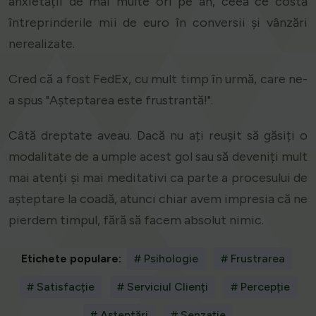
anxietății de mai multe ori pe an, ceea ce costă
întreprinderile mii de euro în conversii și vânzări
nerealizate.
Cred că a fost FedEx, cu mult timp în urmă, care ne-
a spus "Așteptarea este frustrantă!".
Câtă dreptate aveau. Dacă nu ați reușit să găsiți o
modalitate de a umple acest gol sau să deveniți mult
mai atenți și mai meditativi ca parte a procesului de
așteptare la coadă, atunci chiar avem impresia că ne
pierdem timpul, fără să facem absolut nimic.
Etichete populare:
# Psihologie
# Frustrarea
# Satisfacție
# Serviciul Clienți
# Percepție
# Așteptări
# Senzație