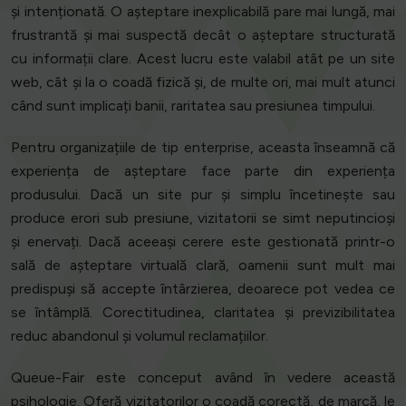
și intenționată. O așteptare inexplicabilă pare mai lungă, mai
frustrantă și mai suspectă decât o așteptare structurată
cu informații clare. Acest lucru este valabil atât pe un site
web, cât și la o coadă fizică și, de multe ori, mai mult atunci
când sunt implicați banii, raritatea sau presiunea timpului.
Pentru organizațiile de tip enterprise, aceasta înseamnă că
experiența de așteptare face parte din experiența
produsului. Dacă un site pur și simplu încetinește sau
produce erori sub presiune, vizitatorii se simt neputincioși
și enervați. Dacă aceeași cerere este gestionată printr-o
sală de așteptare virtuală clară, oamenii sunt mult mai
predispuși să accepte întârzierea, deoarece pot vedea ce
se întâmplă. Corectitudinea, claritatea și previzibilitatea
reduc abandonul și volumul reclamațiilor.
Queue-Fair este conceput având în vedere această
psihologie. Oferă vizitatorilor o coadă corectă, de marcă, le