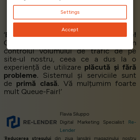
Settings
Martin N - Enterprise Chief
Zonart
Accept
‘
Este uimitor! Queue-Fair e tare!
Queue-Fair a fost
incredibil de util
în
controlul volumului de trafic de pe
site-ul nostru, ceea ce a dus la o
experiență de utilizare
plăcută și fără
probleme
. Sistemul și serviciile sunt
de
primă clasă
. Vă mulțumim foarte
mult Queue-Fair!’
Flavia Siluppo
Digital Marketing Specialist
Re-
Lender
‘
Reducerea stresului
din ziua lansării magazinului nostru