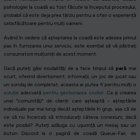
psihologiei la coadă au fost făcute la începutul procesului,
probabil că este deja prea târziu pentru a oferi o experiență
satisfăcătoare pentru mulți oameni.
Având în vedere că așteptarea la coadă este adesea primul
pas în furnizarea unui serviciu, este esențial să vă păstrați
consumatorii mulțumiți de acest moment.
Dacă puteți găsi modalități de a face timpul să
pară
mai
scurt, oferind divertisment, informații, un joc de jucat sau
un sondaj de completat, aceasta ar putea fi pentru mulți o
soluție
adecvată
pentru gestionarea cozilor
. Ca și crearea
unei "comunități" de clienți care așteaptă - așteptările
individuale par mai lungi decât așteptările în grup, așa că de
ce să nu încercați să introduceți câteva conexiuni, dacă
este posibil? Puteți adăuga cu ușurință un mesaj sau un
buton Discord la o pagină de coadă Queue-Fair, de