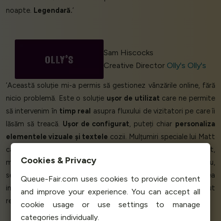
noapte.
Legendară.
’
Sam Hiscocks
Creative Director
Olly's Olly's
‘Această soluție mi-a permis să gestionez vânzările online, fără
nicio problemă. Este o soluție
ușor de utilizat
care ne permite
să intervenim în
timp real
asupra fluxului de vizitatori pe care îi
lăsăm să treacă.
Ușor de configurat
, puteți chiar
personaliza
elementele vizuale și textele
cozii. Mulțumiri speciale lui Matt
care mi-a explicat totul în franceză, disponibil și eficient,
Cookies & Privacy
mulțumesc din nou Matt! Înainte de a utiliza acest serviciu,
serverul nostru web avea probleme de încetinire și devenea
Queue-Fair.com uses cookies to provide content
inaccesibil. Prin controlul fluxului de vizitatori, am putut
and improve your experience. You can accept all
remedia această problemă.’
cookie usage or use settings to manage
categories individually.