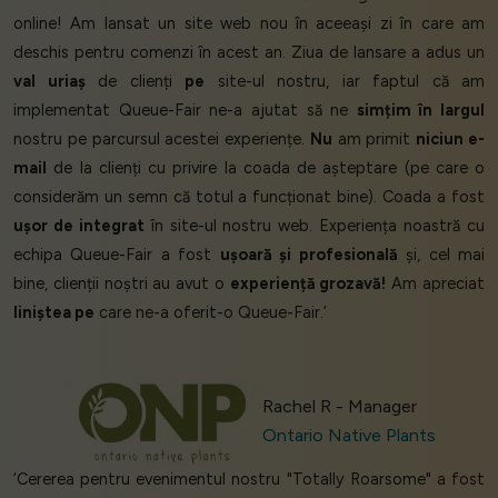
online! Am lansat un site web nou în aceeași zi în care am
deschis pentru comenzi în acest an. Ziua de lansare a adus un
val uriaș
de clienți
pe
site-ul nostru, iar faptul că am
implementat Queue-Fair ne-a ajutat să ne
simțim în largul
nostru pe parcursul acestei experiențe.
Nu
am primit
niciun e-
mail
de la clienți cu privire la coada de așteptare (pe care o
considerăm un semn că totul a funcționat bine). Coada a fost
ușor de integrat
în site-ul nostru web. Experiența noastră cu
echipa Queue-Fair a fost
ușoară și profesională
și, cel mai
bine, clienții noștri au avut o
experiență grozavă!
Am apreciat
liniștea pe
care ne-a oferit-o Queue-Fair.’
Rachel R - Manager
Ontario Native Plants
‘Cererea pentru evenimentul nostru "Totally Roarsome" a fost