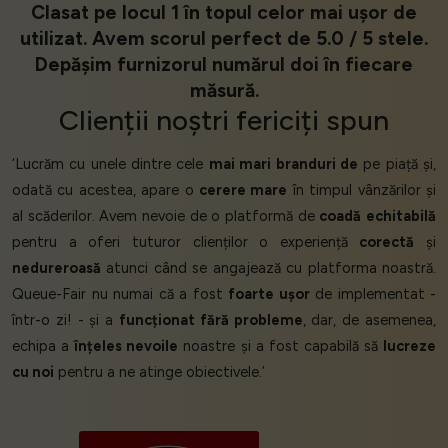
Clasat pe locul 1 în topul celor mai ușor de
utilizat. Avem scorul perfect de 5.0 / 5 stele.
Depășim furnizorul numărul doi în fiecare
măsură.
Clienții
noștri
fericiți
spun
‘Lucrăm cu unele dintre cele
mai mari branduri de
pe piață și,
odată cu acestea, apare o
cerere mare
în timpul vânzărilor și
al scăderilor. Avem nevoie de o platformă de
coadă
echitabilă
pentru a oferi tuturor clienților o experiență
corectă
și
nedureroasă
atunci când se angajează cu platforma noastră.
Queue-Fair nu numai că a fost
foarte ușor
de implementat -
într-o zi! - și a
funcționat fără probleme
, dar, de asemenea,
echipa a
înțeles nevoile
noastre și a fost capabilă să
lucreze
cu noi
pentru a ne atinge obiectivele.’