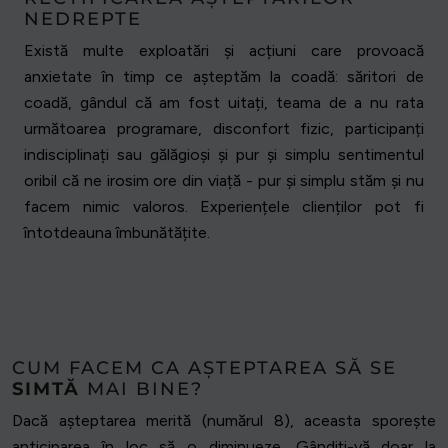
NEDREPTE
Există multe exploatări și acțiuni care provoacă
anxietate în timp ce așteptăm la coadă: săritori de
coadă, gândul că am fost uitați, teama de a nu rata
următoarea programare, disconfort fizic, participanți
indisciplinați sau gălăgioși și pur și simplu sentimentul
oribil că ne irosim ore din viață - pur și simplu stăm și nu
facem nimic valoros. Experiențele clienților pot fi
întotdeauna îmbunătățite.
CUM FACEM CA AȘTEPTAREA SĂ SE
SIMTĂ
MAI BINE?
Dacă așteptarea merită (numărul 8), aceasta sporește
anticiparea în loc să o diminueze. Gândiți-vă doar la