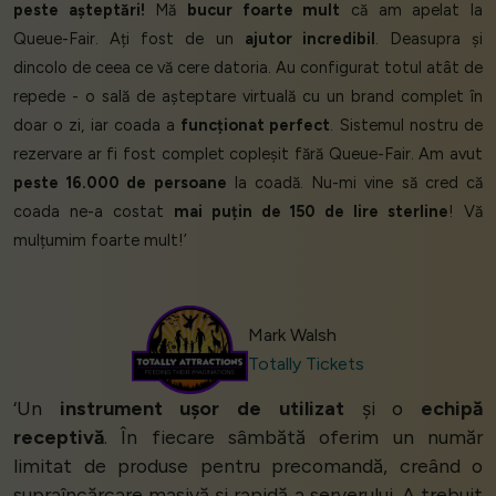
peste așteptări!
Mă
bucur foarte mult
că am apelat la
Queue-Fair. Ați fost de un
ajutor incredibil
. Deasupra și
dincolo de ceea ce vă cere datoria. Au configurat totul atât de
repede - o sală de așteptare virtuală cu un brand complet în
doar o zi, iar coada a
funcționat perfect
. Sistemul nostru de
rezervare ar fi fost complet copleșit fără Queue-Fair. Am avut
peste 16.000 de persoane
la coadă. Nu-mi vine să cred că
coada ne-a costat
mai puțin de 150 de lire sterline
! Vă
mulțumim foarte mult!’
Mark Walsh
Totally Tickets
‘Un
instrument ușor de utilizat
și o
echipă
receptivă
. În fiecare sâmbătă oferim un număr
limitat de produse pentru precomandă, creând o
supraîncărcare masivă și rapidă a serverului. A trebuit