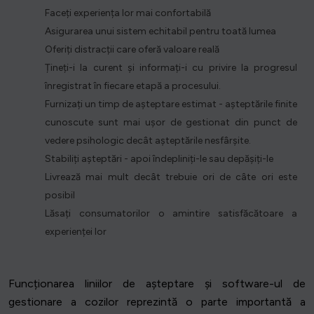
Faceți experiența lor mai confortabilă
Asigurarea unui sistem echitabil pentru toată lumea
Oferiți distracții care oferă valoare reală
Țineți-i la curent și informați-i cu privire la progresul
înregistrat în fiecare etapă a procesului.
Furnizați un timp de așteptare estimat - așteptările finite
cunoscute sunt mai ușor de gestionat din punct de
vedere psihologic decât așteptările nesfârșite.
Stabiliți așteptări - apoi îndepliniți-le sau depășiți-le
Livrează mai mult decât trebuie ori de câte ori este
posibil
Lăsați consumatorilor o amintire satisfăcătoare a
experienței lor
Funcționarea liniilor de așteptare și software-ul de
gestionare a cozilor reprezintă o parte importantă a