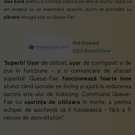
idee bună
pentru a controla traficul pe site-ul nostru. După ce
am început cu un eveniment specific, acum ne protejăm cu
plăcere
întregul site cu Queue-Fair.’
Phil Howard
CEO
BookItZone
‘
Superb!
Ușor
de utilizat,
ușor
de configurat și de
pus în funcțiune - și o comunicare de afaceri
superbă! Queue-Fair
funcționează foarte bine
atunci când lucrurile se încing și ajută la reducerea
sarcinii site-ului de ticketing. Construind Queue-
Fair cu
ușurința de utilizare
în minte, a permis
echipei de asistență să îl folosească - fără a fi
nevoie de dezvoltatori!’