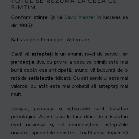
TOTUL SE REZUMĂ LA CEEA CE
SIMȚIM.
Conform științei (și lui
David Maister
în lucrarea sa
din 1985):
Satisfacție = Percepție - Așteptare
Dacă vă
așteptați
la un anumit nivel de servicii, iar
percepția
dvs. cu privire la ceea ce primiți este mai
bună decât cea anticipată, atunci vă bucurați de o
rată de
satisfacție
ridicată. Cu cât serviciul este mai
valoros, cu atât este mai probabil să așteptați mai
mult.
Desigur, percepția și așteptările sunt trăsături
psihologice. Acest lucru le face dificil de măsurat în
mod universal și, să recunoaștem, așteptările
noastre, speranțele noastre - toată acea dopamină