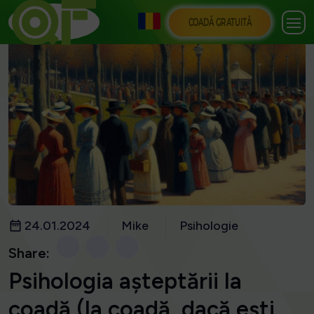
COADĂ GRATUITĂ
24.01.2024
Mike
Psihologie
Share:
Psihologia așteptării la
coadă (la coadă, dacă ești