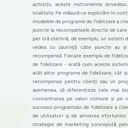
achiziții, aceste instrumente dovedes
loialitate. Pe măsură ce explorăm în con
modelele de programe de fidelizare a clien
puncte la recompensele directe de care 
per liră sterlină, de exemplu, un sistem d
vedea cu ușurință câte puncte au ș
recompensă. Fiecare exemplu de fideliza
de fidelizare - arată cum aceste siste
atât altor programe de fidelizare, cât 
recompense pentru clienți sau un prog
asemenea, să diferențieze cele mai bu
concentrarea pe valori comune și pe im
succesul programului de fidelizare a clie
de utilizatori și de alinierea eforturil
strategie de marketing concepută pent