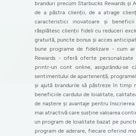
branduri precum Starbucks Rewards și 
de a păstra clienții, de a atrage clienț
caracteristici inovatoare și benefici
răsplătesc clienții fideli cu reduceri exc
gratuită, puncte bonus și acces anticipa
bune programe de fidelizare - cum ar
Rewards - oferă oferte personalizate p
printr-un cont online, asigurându-se că
sentimentului de apartenență, programele
și ajută brandurile să păstreze în tim
beneficiile cardului de loialitate, cali
de naștere și avantaje pentru înscrierea
mai atractivă care susține valoarea contin
un program de loialitate bazat pe punct
program de aderare, fiecare oferind mo