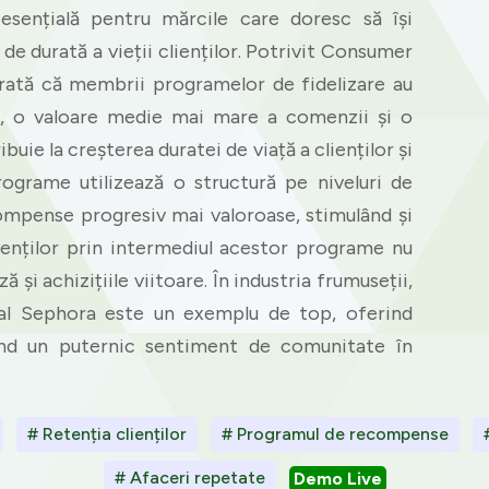
 esențială pentru mărcile care doresc să își
 de durată a vieții clienților. Potrivit Consumer
arată că membrii programelor de fidelizare au
lor, o valoare medie mai mare a comenzii și o
uie la creșterea duratei de viață a clienților și
programe utilizează o structură pe niveluri de
ompense progresiv mai valoroase, stimulând și
enților prin intermediul acestor programe nu
 și achizițiile viitoare. În industria frumuseții,
al Sephora este un exemplu de top, oferind
nd un puternic sentiment de comunitate în
# Retenția clienților
# Programul de recompense
# Afaceri repetate
Demo Live