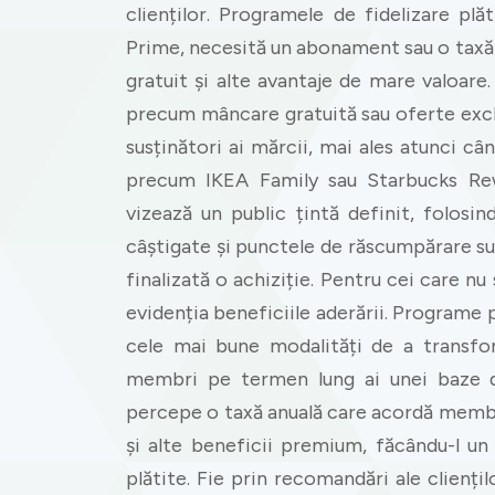
clienților. Programele de fidelizare pl
Prime, necesită un abonament sau o taxă 
gratuit și alte avantaje de mare valoare
precum mâncare gratuită sau oferte exclu
susținători ai mărcii, mai ales atunci 
precum IKEA Family sau Starbucks Rewa
vizează un public țintă definit, folos
câștigate și punctele de răscumpărare su
finalizată o achiziție. Pentru cei care n
evidenția beneficiile aderării. Program
cele mai bune modalități de a transfor
membri pe termen lung ai unei baze de
percepe o taxă anuală care acordă membri
și alte beneficii premium, făcându-l u
plătite. Fie prin recomandări ale clienți