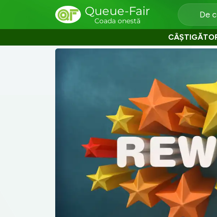
Queue-Fair
De c
Coada onestă
CÂȘTIGĂTO