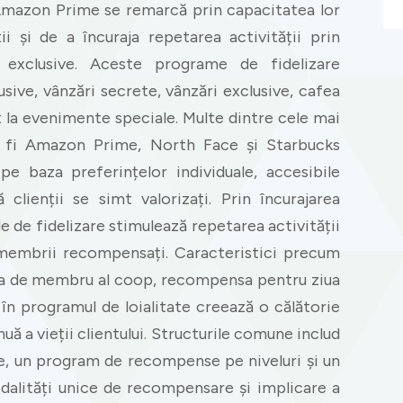
Amazon Prime se remarcă prin capacitatea lor
ii și de a încuraja repetarea activității prin
i exclusive. Aceste programe de fidelizare
lusive, vânzări secrete, vânzări exclusive, cafea
t la evenimente speciale. Multe dintre cele mai
 fi Amazon Prime, North Face și Starbucks
e baza preferințelor individuale, accesibile
 clienții se simt valorizați. Prin încurajarea
 de fidelizare stimulează repetarea activității
p membrii recompensați. Caracteristici precum
tatea de membru al coop, recompensa pentru ziua
 în programul de loialitate creează o călătorie
uă a vieții clientului. Structurile comune includ
e, un program de recompense pe niveluri și un
dalități unice de recompensare și implicare a