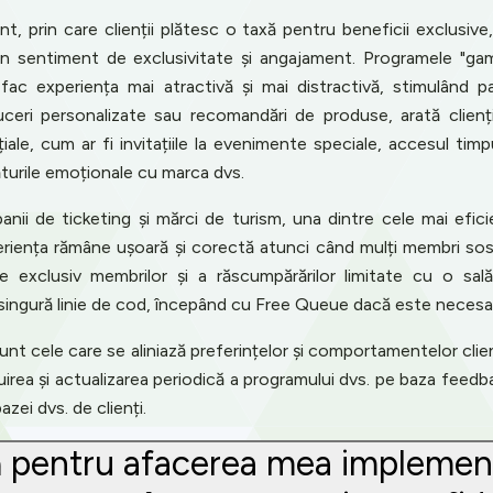
 prin care clienții plătesc o taxă pentru beneficii exclusive,
un sentiment de exclusivitate și angajament. Programele "ga
fac experiența mai atractivă și mai distractivă, stimulând p
duceri personalizate sau recomandări de produse, arată clienți
ale, cum ar fi invitațiile la evenimente speciale, accesul tim
urile emoționale cu marca dvs.
ii de ticketing și mărci de turism, una dintre cele mai efic
periența rămâne ușoară și corectă atunci când mulți membri sos
nate exclusiv membrilor și a răscumpărărilor limitate cu o s
singură linie de cod, începând cu Free Queue dacă este necesa
unt cele care se aliniază preferințelor și comportamentelor clie
irea și actualizarea periodică a programului dvs. pe baza feedback
zei dvs. de clienți.
ă pentru afacerea mea implemen