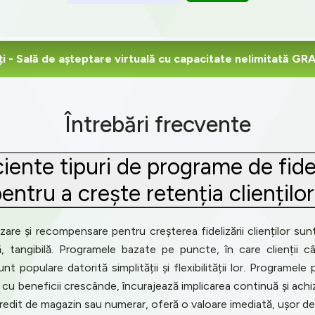
ți
- Sală de așteptare virtuală cu capacitate nelimitată G
Întrebări frecvente
ciente tipuri de programe de fid
entru a crește retenția cliențilo
zare și recompensare pentru creșterea fidelizării clienților sun
ră, tangibilă. Programele bazate pe puncte, în care clienții 
populare datorită simplității și flexibilității lor. Programele
li cu beneficii crescânde, încurajează implicarea continuă și achi
redit de magazin sau numerar, oferă o valoare imediată, ușor de 