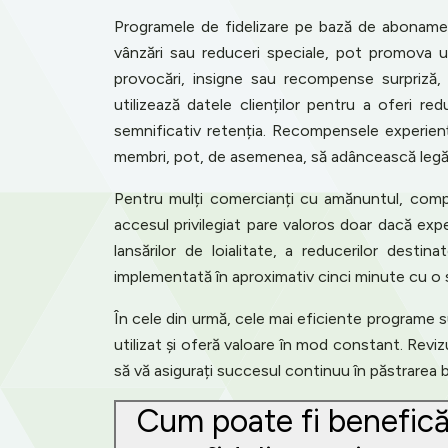
Programele de fidelizare pe bază de abonament,
vânzări sau reduceri speciale, pot promova 
provocări, insigne sau recompense surpriză, 
utilizează datele clienților pentru a oferi re
semnificativ retenția. Recompensele experienți
membri, pot, de asemenea, să adâncească legăt
Pentru mulți comercianți cu amănuntul, compan
accesul privilegiat pare valoros doar dacă ex
lansărilor de loialitate, a reducerilor desti
implementată în aproximativ cinci minute cu o 
În cele din urmă, cele mai eficiente programe s
utilizat și oferă valoare în mod constant. Revizu
să vă asigurați succesul continuu în păstrarea ba
Cum poate fi benefic