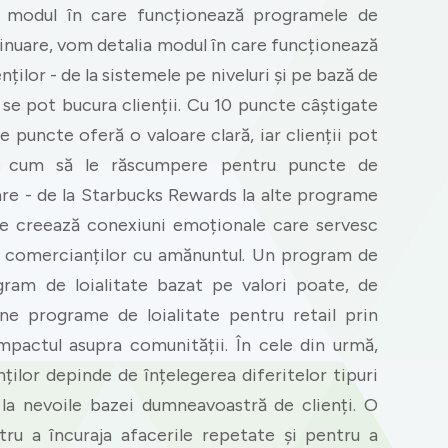
c modul în care funcționează programele de
tinuare, vom detalia modul în care funcționează
ților - de la sistemele pe niveluri și pe bază de
se pot bucura clienții. Cu 10 puncte câștigate
e puncte oferă o valoare clară, iar clienții pot
i cum să le răscumpere pentru puncte de
re - de la Starbucks Rewards la alte programe
me creează conexiuni emoționale care servesc
și comercianților cu amănuntul. Un program de
ram de loialitate bazat pe valori poate, de
ne programe de loialitate pentru retail prin
pactul asupra comunității. În cele din urmă,
nților depinde de înțelegerea diferitelor tipuri
or la nevoile bazei dumneavoastră de clienți. O
ru a încuraja afacerile repetate și pentru a