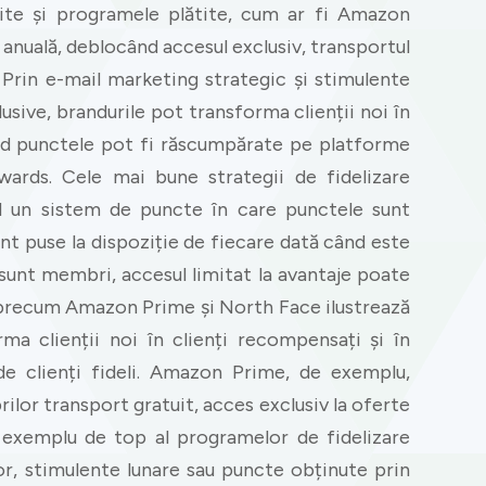
ătite și programele plătite, cum ar fi Amazon
anuală, deblocând accesul exclusiv, transportul
. Prin e-mail marketing strategic și stimulente
sive, brandurile pot transforma clienții noi în
când punctele pot fi răscumpărate pe platforme
rds. Cele mai bune strategii de fidelizare
ind un sistem de puncte în care punctele sunt
nt puse la dispoziție de fiecare dată când este
u sunt membri, accesul limitat la avantaje poate
e precum Amazon Prime și North Face ilustrează
ma clienții noi în clienți recompensați și în
 clienți fideli. Amazon Prime, de exemplu,
lor transport gratuit, acces exclusiv la oferte
n exemplu de top al programelor de fidelizare
lor, stimulente lunare sau puncte obținute prin