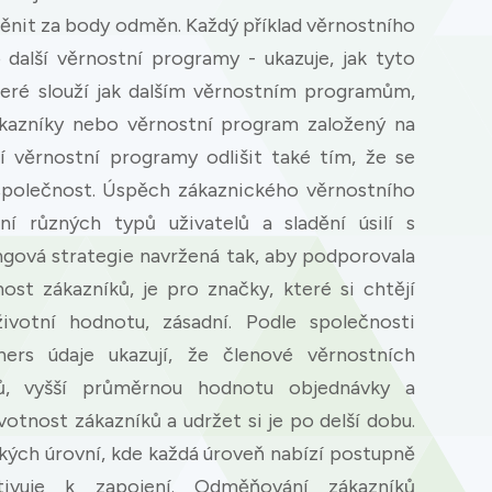
yměnit za body odměn. Každý příklad věrnostního
další věrnostní programy - ukazuje, jak tyto
teré slouží jak dalším věrnostním programům,
azníky nebo věrnostní program založený na
věrnostní programy odlišit také tím, že se
společnost. Úspěch zákaznického věrnostního
 různých typů uživatelů a sladění úsilí s
ngová strategie navržená tak, aby podporovala
t zákazníků, je pro značky, které si chtějí
životní hodnotu, zásadní. Podle společnosti
ers údaje ukazují, že členové věrnostních
ků, vyšší průměrnou hodnotu objednávky a
Privacy
otnost zákazníků a udržet si je po delší dobu.
kých úrovní, kde každá úroveň nabízí postupně
om uses cookies to provide content and improve your experi
ivuje k zapojení. Odměňování zákazníků