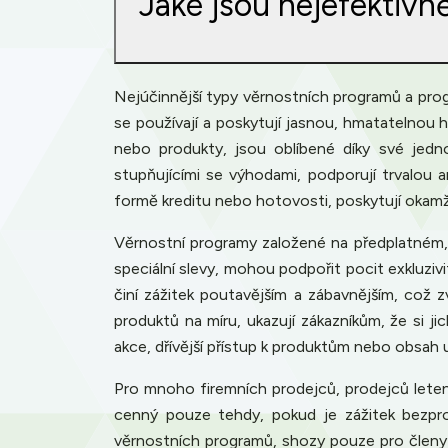
Jaké jsou nejefektiv
Nejúčinnější typy věrnostních programů a prog
se používají a poskytují jasnou, hmatatelnou 
nebo produkty, jsou oblíbené díky své jedno
stupňujícími se výhodami, podporují trvalou
formě kreditu nebo hotovosti, poskytují okam
Věrnostní programy založené na předplatném, k
speciální slevy, mohou podpořit pocit exkluziv
činí zážitek poutavějším a zábavnějším, což 
produktů na míru, ukazují zákazníkům, že si j
akce, dřívější přístup k produktům nebo obsah
Pro mnoho firemních prodejců, prodejců letene
cenný pouze tehdy, pokud je zážitek bezpro
věrnostních programů, shozy pouze pro členy