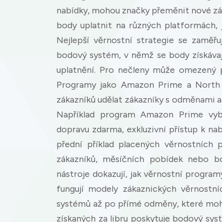
nabídky, mohou značky přeměnit nové zá
body uplatnit na různých platformách,
Nejlepší věrnostní strategie se zaměřu
bodový systém, v němž se body získávaj
uplatnění. Pro nečleny může omezený p
Programy jako Amazon Prime a North Fa
zákazníků udělat zákazníky s odměnami a 
Například program Amazon Prime vybí
dopravu zdarma, exkluzivní přístup k na
přední příklad placených věrnostních 
zákazníků, měsíčních pobídek nebo bo
nástroje dokazují, jak věrnostní program
fungují modely zákaznických věrnostn
systémů až po přímé odměny, které moho
získaných za libru poskytuje bodový sy