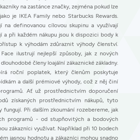
kazníky na zastánce značky, zejména pokud lze
 jako je IKEA Family nebo Starbucks Rewards.
jí na definovanou cílovou skupinu a využívají
í a při každém nákupu jsou k dispozici body k
řístup k výhodám zdůraznit výhody členství.
ce ilustrují nejlepší způsoby, jak z nových
dlouhodobé členy loajální zákaznické základny.
rá roční poplatek, který členům poskytuje
bídkám a další prémiové výhody, což z něj činí
programů. Ať už prostřednictvím doporučení
dů získaných prostřednictvím nákupů, tyto
y fungují. Při dalším zkoumání rozebereme, jak
ích programů - od stupňovitých a bodových
u zákazníci využívat. Například při 10 bodech
stém jasnou hodnotu a zákazníci mohou snadno