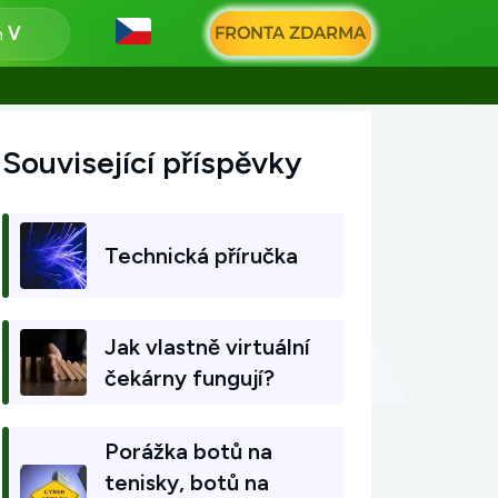
FRONTA ZDARMA
n
Související příspěvky
Technická příručka
Jak vlastně virtuální
čekárny fungují?
Porážka botů na
tenisky, botů na