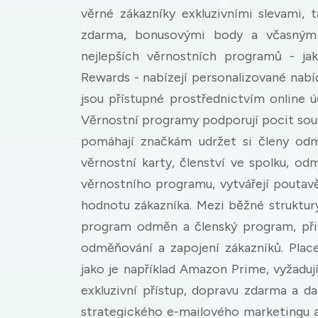
věrné zákazníky exkluzivními slevami, t
zdarma, bonusovými body a včasným
nejlepších věrnostních programů - j
Rewards - nabízejí personalizované nabíd
jsou přístupné prostřednictvím online úč
Věrnostní programy podporují pocit sou
pomáhají značkám udržet si členy odm
věrnostní karty, členství ve spolku, o
věrnostního programu, vytvářejí poutavě
hodnotu zákazníka. Mezi běžné struktur
program odměn a členský program, při
odměňování a zapojení zákazníků. Plac
jako je například Amazon Prime, vyžadu
exkluzivní přístup, dopravu zdarma a d
strategického e-mailového marketingu a 