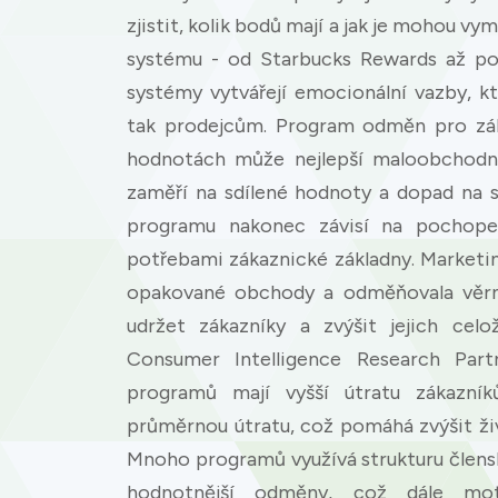
zjistit, kolik bodů mají a jak je mohou v
systému - od Starbucks Rewards až po 
systémy vytvářejí emocionální vazby, k
tak prodejcům. Program odměn pro zák
hodnotách může nejlepší maloobchodní 
zaměří na sdílené hodnoty a dopad na 
programu nakonec závisí na pochopení
potřebami zákaznické základny. Marketi
opakované obchody a odměňovala věrnos
udržet zákazníky a zvýšit jejich celo
Consumer Intelligence Research Partn
programů mají vyšší útratu zákazní
Cookies & 
průměrnou útratu, což pomáhá zvýšit živ
Mnoho programů využívá strukturu člens
Queue-Fair.c
hodnotnější odměny, což dále mot