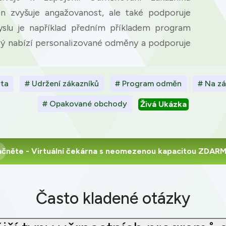
ookie usage or use settings to manage categories individually.
n zvyšuje angažovanost, ale také podporuje
Settings
Accept
lu je například předním příkladem program
erý nabízí personalizované odměny a podporuje
rta
# Udržení zákazníků
# Program odměn
# Na z
# Opakované obchody
Živá Ukázka
ačněte
- Virtuální čekárna s neomezenou kapacitou ZDAR
Často kladené otázky