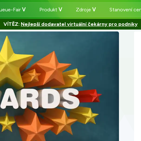
ueue-Fair
Produkt
Zdroje
Stanovení ce
VÍTĚZ:
Nejlepší dodavatel virtuální čekárny pro podniky