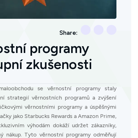
Share:
stní programy
upní zkušenosti
maloobchodu se věrnostní programy staly
í strategií věrnostních programů a zvýšení
pičkovými věrnostními programy a úspěšnými
značky jako Starbucks Rewards a Amazon Prime,
xkluzivním výhodám dokáží udržet zákazníky,
ný nákup. Tyto věrnostní programy odměňují