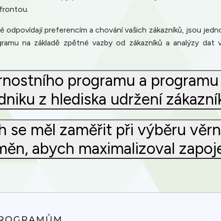
frontou.
é odpovídají preferencím a chování vašich zákazníků, jsou jedno
ogramu na základě zpětné vazby od zákazníků a analýzy dat v
ěrnostního programu a program
dniku z hlediska udržení zákazní
h se měl zaměřit při výběru věr
ěn, abych maximalizoval zapoje
PROGRAMŮM