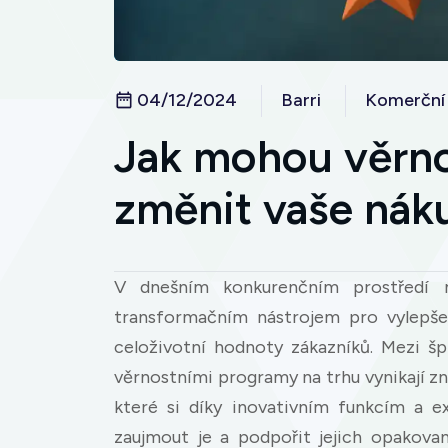
04/12/2024
Barri
Komerční
Jak mohou věrno
změnit vaše nák
V dnešním konkurenčním prostředí 
transformačním nástrojem pro vylepšen
celoživotní hodnoty zákazníků. Mezi š
věrnostními programy na trhu vynikají 
které si díky inovativním funkcím a e
zaujmout je a podpořit jejich opakova