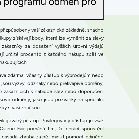
 a programů odměn pro
 přizpůsobeny vaší zákaznické základně, snadno
upy získávají body, které lze vyměnit za slevy
 zákazníky za dosažení vyšších úrovní výdajů
ejí určité procento z každého nákupu zpět ve
akupujících.
prava zdarma, včasný přístup k výprodejům nebo
ako jsou výzvy, odznaky nebo překvapivé odměny,
 o zákaznících k nabídce slev nebo doporučení
itkové odměny, jako jsou pozvánky na speciální
by s vaší značkou.
egovaný přístup. Privilegovaný přístup je však
 Queue-Fair pomáhá tím, že chrání spouštění
 nasadit zhruba za pět minut pomocí jediného