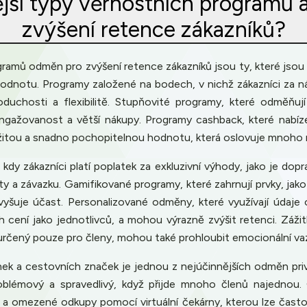
nější typy věrnostních programů
zvýšení retence zákazníků?
ramů odměn pro zvýšení retence zákazníků jsou ty, které jsou
hodnotu. Programy založené na bodech, v nichž zákazníci za nák
duchosti a flexibilitě. Stupňovité programy, které odměňují
 angažovanost a větší nákupy. Programy cashback, které nabíz
žitou a snadno pochopitelnou hodnotu, která oslovuje mnoho n
dy zákazníci platí poplatek za exkluzivní výhody, jako je do
ity a závazku. Gamifikované programy, které zahrnují prvky, j
zvyšuje účast. Personalizované odměny, které využívají údaje
ich cení jako jednotlivců, a mohou výrazně zvýšit retenci. Záž
 určený pouze pro členy, mohou také prohloubit emocionální vaz
k a cestovních značek je jednou z nejúčinnějších odměn privil
blémový a spravedlivý, když přijde mnoho členů najednou.
 a omezené odkupy pomocí virtuální čekárny, kterou lze často