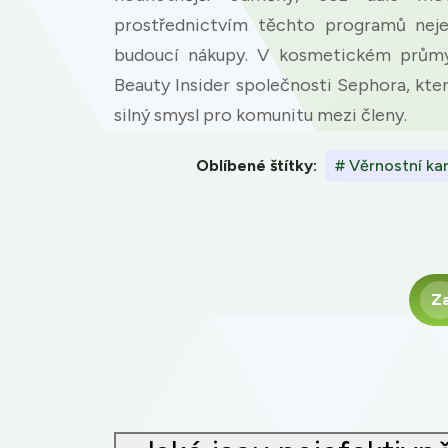
accept all c
prostřednictvím těchto programů neje
budoucí nákupy. V kosmetickém průmys
Beauty Insider společnosti Sephora, kt
silný smysl pro komunitu mezi členy.
Oblíbené štítky:
# Věrnostní ka
Z