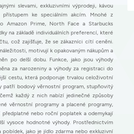
ajnými slevami, exkluzivními výprodeji, kávou
 přístupem ke speciálním akcím. Mnohé z
ako Amazon Prime, North Face a Starbucks
ky na základě individuálních preferencí, které
tu, což zajišťuje, že se zákazníci cítí ceněni.
náležitosti, motivují k opakovaným nákupům a
ěn po delší dobu. Funkce, jako jsou výhody
dměna za narozeniny a výhody za registraci do
jší cestu, která podporuje trvalou celoživotní
y patří bodový věrnostní program, stupňovitý
čemž každý z nich nabízí jedinečné způsoby
ené věrnostní programy a placené programy,
jí předplatné nebo roční poplatek a odemykají
alší vysoce hodnotné výhody. Prostřednictvím
pobídek, jako je jídlo zdarma nebo exkluzivní