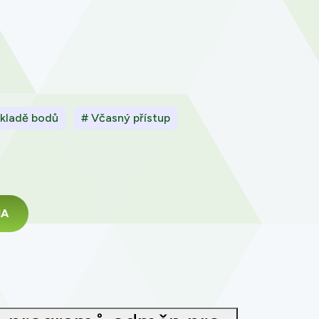
ákladě bodů
# Včasný přístup
MA