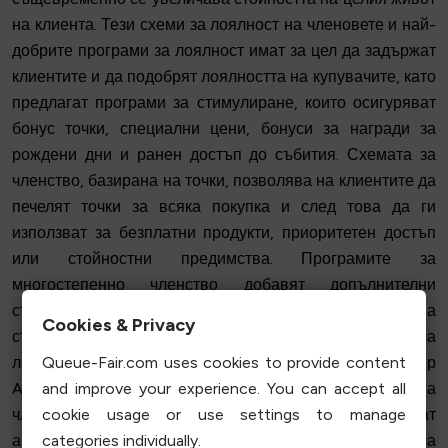
на клиента. Тези схеми за лоялност на членовете и най-
добрите програми за лоялност имат за цел да задържат
клиентите и да подобрят лоялността на купувачите, като
предлагат програми за стимулиране, които осигуряват
бонус точки, специални цени, бонуси за награди за
рождени дни и ранен достъп до събития. Схемата за
членство, базирана на точки, позволява на клиентите да
печелят точки за всяка покупка и след това да ги
използват за безплатни продукти, приоритетен достъп
или стойностни предимства. Програмите за
многостепенно членство добавят допълнителни
стимули, като предоставят все по-значими бонуси на
Cookies & Privacy
стимулираните участници, а абонаментните модели за
Queue-Fair.com uses cookies to provide content
лоялност и други платени програми, като например
and improve your experience. You can accept all
Amazon Prime, създават условия за силно задържане на
cookie usage or use settings to manage
членовете и бъдещи покупки, като начисляват
categories individually.
абонаментна такса за премиум ползи. Програмите за