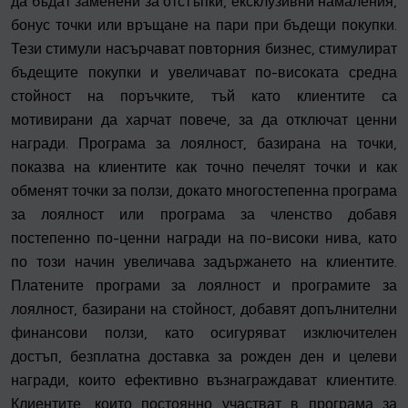
да бъдат заменени за отстъпки, ексклузивни намаления,
бонус точки или връщане на пари при бъдещи покупки.
Тези стимули насърчават повторния бизнес, стимулират
бъдещите покупки и увеличават по-високата средна
стойност на поръчките, тъй като клиентите са
мотивирани да харчат повече, за да отключат ценни
награди. Програма за лоялност, базирана на точки,
показва на клиентите как точно печелят точки и как
обменят точки за ползи, докато многостепенна програма
за лоялност или програма за членство добавя
постепенно по-ценни награди на по-високи нива, като
по този начин увеличава задържането на клиентите.
Платените програми за лоялност и програмите за
лоялност, базирани на стойност, добавят допълнителни
финансови ползи, като осигуряват изключителен
достъп, безплатна доставка за рожден ден и целеви
награди, които ефективно възнаграждават клиентите.
Клиентите, които постоянно участват в програма за