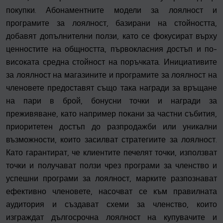
покупки. Абонаментните модели за лоялност и
програмите за лоялност, базирани на стойността,
добавят допълнителни ползи, като се фокусират върху
ценностите на общността, първокласния достъп и по-
високата средна стойност на поръчката. Инициативите
за лоялност на магазините и програмите за лоялност на
членовете предоставят също така награди за връщане
на пари в брой, бонусни точки и награди за
преживяване, като например покани за частни събития,
приоритетен достъп до разпродажби или уникални
възможности, които засилват стратегиите за лоялност.
Като гарантират, че клиентите печелят точки, използват
точки и получават ползи чрез програми за членство и
успешни програми за лоялност, марките разпознават
ефективно членовете, насочват се към правилната
аудитория и създават схеми за членство, които
изграждат дългосрочна лоялност на купувачите и