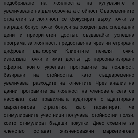
подобряване на лоялността на купувачите и
увеличаване на дългосрочната стойност. Съвременните
стратегии за лоялност се фокусират върху точки за
награди, бонус точки, бонуси за рожден ден, специални
цени и приоритетен достъп, създавайки успешна
програма за лоялност, предоставяна чрез интегрирани
цифрови платформи. Клиентите печелят точки,
използват точки и имат достъп до персонализирани
оферти, които укрепват програмите за лоялност,
базирани на стойността, като същевременно
увеличават разходите на клиентите. Чрез анализ на
данни програмите за лоялност на членовете сега се
насочват към правилната аудитория с адаптирана
маркетингова стратегия, като гарантират, че
стимулираните участници получават стойностни ползи,
които стимулират бъдещи покупки. Днес схемите за
членство остават жизненоважни маркетингови