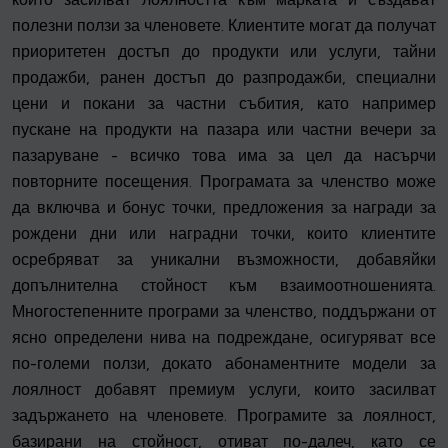
полезни ползи за членовете. Клиентите могат да получат
приоритетен достъп до продукти или услуги, тайни
продажби, ранен достъп до разпродажби, специални
цени и покани за частни събития, като например
пускане на продукти на пазара или частни вечери за
пазаруване - всичко това има за цел да насърчи
повторните посещения. Програмата за членство може
да включва и бонус точки, предложения за награди за
рождени дни или наградни точки, които клиентите
осребряват за уникални възможности, добавяйки
допълнителна стойност към взаимоотношенията.
Многостепенните програми за членство, поддържани от
ясно определени нива на подреждане, осигуряват все
по-големи ползи, докато абонаментните модели за
лоялност добавят премиум услуги, които засилват
задържането на членовете. Програмите за лоялност,
базирани на стойност, отиват по-далеч, като се