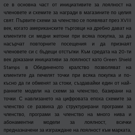
се в основна част от инициативите за лоялност на
членовете и схемите за награди в магазините по целия
свят. Първите схеми за членство се появяват през XVIII
век, когато американските търговци на дребно дават на
клиентите си медни жетони при всяка покупка, за да
насърчат повторните посещения и да признаят
членовете си с бъдещи отстъпки. Към средата на 20-ти
век доказани инициативи за лоялност като Green Shield
Stamps в Обединеното кралство позволяват на
клиентите да печелят точки при всяка покупка и по-
късно да ги обменят за стоки, създавайки един от най-
ранните модели на схеми за членство, базирани на
точки. С навлизането на цифровата епоха схемите за
членство се развиха до структурирани програми за
членство, програми за членство на много нива и
абонаментни модели за лоялност, всички
предназначени за изграждане на лоялност към марката,