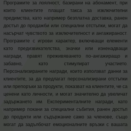
Програмите за лоялност, базирани на абонамент, при
които клиентите плащат такса за изключителни
предимства, като например безплатна доставка, ранен
достъп до продажби или специални отстъпки, могат да
насърчат чувството за изключителност и ангажираност.
Програмите с игрови характер, включващи елементи
като предизвикателства, значки или изненадващи
награди, правят преживяването по-ангажиращо и
забавно, като стимулират участието.
Персонализираните награди, които използват данни за
клиентите, за да предлагат персонализирани отстъпки
или препоръки за продукти, показват на клиентите, че са
ценени като личности, и могат значително да увеличат
задържането им. Експерименталните награди, като
например покани за специални събития, ранен достъп
до продукти или съдържание само за членове, също
могат да задълбочат емоционалните връзки с вашата