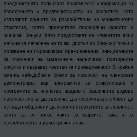
предприятията получават практическа информация за
поведението и предпочитанията на клиентите, като
използват данните за разработване на маркетингова
стратегия, която предоставя подходящи оферти и
значими бонуси. Като предоставят на клиентите ясни
начини за печелене на точки, достъп до бонусни точки и
ползване на първокласни преживявания, инициативите
за лоялност на магазините насърчават повторните
покупки и създават чувство за принадлежност. В крайна
сметка най-добрите схеми за лоялност на членовете
демонстрират как програмите за стимулиране и
програмите за членство, заедно с различните видове
лоялност, могат да увеличат дългосрочната стойност, да
изградят общност и да укрепят стратегиите за лоялност,
които са от полза както за марките, така и за
потребителите в дългосрочен план.