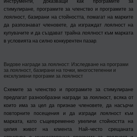
инструменти, доказващи как програмите за
стимулиране, програмите за членство и програмите за
лоялност, базирани на стойността, помагат на марките
да разпознават членовете, да изграждат лоялност на
купувачите и да създават трайна лоялност към марката
в условията на силно конкурентен пазар.
Видове награди за лоялност: Изследване на програми
за лоялност, базирани на точки, многостепенни и
ексклузивни програми за лоялност
Схемите за членство и програмите за стимулиране
предлагат разнообразни награди за лоялност, всяка от
които има за цел да признае членовете, да насърчи
повторните посещения и да изгради лоялност към
марката, като същевременно увеличи стойността на
целия живот на клиента. Най-често срещаната