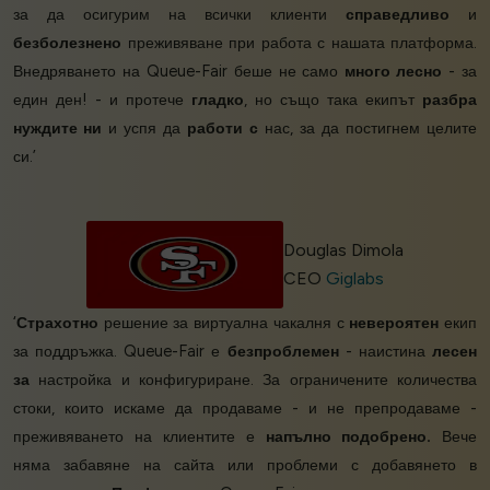
за да осигурим на всички клиенти
справедливо
и
безболезнено
преживяване при работа с нашата платформа.
Внедряването на Queue-Fair беше не само
много лесно
- за
един ден! - и протече
гладко
, но също така екипът
разбра
нуждите ни
и успя да
работи с
нас, за да постигнем целите
си.’
Douglas Dimola
CEO
Giglabs
‘
Страхотно
решение за виртуална чакалня с
невероятен
екип
за поддръжка. Queue-Fair е
безпроблемен
- наистина
лесен
за
настройка и конфигуриране. За ограничените количества
стоки, които искаме да продаваме - и не препродаваме -
преживяването на клиентите е
напълно подобрено.
Вече
няма забавяне на сайта или проблеми с добавянето в