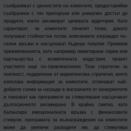
съобразяват с ценностите на клиентите, предоставяйки
съобразени с тях препоръки или уникален достъп до
продукти, които ангажират целевата аудитория. Като
гарантират, че клиентите печелят точки, докато
получават стойностни ползи, компаниите изграждат по-
силни връзки и насърчават бъдещи покупки. Премиум
преживяванията, като например лимитирани серии или
партньорства с козметичната индустрия, правят
участието още по-привлекателно. Тези стратегии за
лоялност, подкрепени от маркетингова стратегия, която
използва информация за клиентите, отличават най-
добрите схеми за награди в магазините от конкурентите
и показват как програмите за стимулиране насърчават
дългосрочното ангажиране. В крайна сметка, като
балансира емоционалната връзка с финансовите
стимули, програмата за възнаграждения на клиентите
може да увеличи разходите им, да стимулира