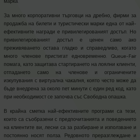
марка.
За много корпоративни търговци на дребно, фирми за
продажба на билети и туристически марки една от най-
ефективните награди е привилегированият достъп. Но
привилегированият достъп е ценен само ако
преживяването остава гладко и справедливо, когато
много членове пристигат едновременно. Queue-Fair
помага, като защитава стартирането на лоялни клиенти,
отпадането само на членове и ограничените
изкупувания с виртуална чакалня, която често може да
бъде внедрена за около пет минути с един ред код, като
при необходимост се започва със Свободна опашка.
В крайна сметка най-ефективните програми са тези,
които са съобразени с предпочитанията и поведението
на клиентите ви, лесни са за разбиране и използване и
постоянно носят полза. Редовното преразглеждане и