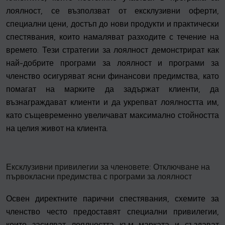
лоялност, се възползват от ексклузивни оферти,
специални цени, достъп до нови продукти и практически
спестявания, които намаляват разходите с течение на
времето. Тези стратегии за лоялност демонстрират как
най-добрите програми за лоялност и програми за
членство осигуряват ясни финансови предимства, като
помагат на марките да задържат клиенти, да
възнаграждават клиенти и да укрепват лоялността им,
като същевременно увеличават максимално стойността
на целия живот на клиента.
Ексклузивни привилегии за членовете: Отключване на
първокласни предимства с програми за лоялност
Освен директните парични спестявания, схемите за
членство често предоставят специални привилегии,
които засилват лоялността към марката и създават