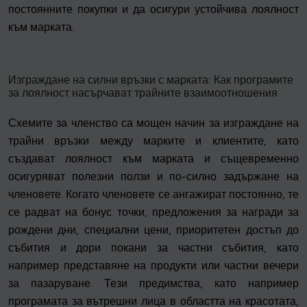
постоянните покупки и да осигури устойчива лоялност
към марката.
Изграждане на силни връзки с марката: Как програмите
за лоялност насърчават трайните взаимоотношения
Схемите за членство са мощен начин за изграждане на
трайни връзки между марките и клиентите, като
създават лоялност към марката и същевременно
осигуряват полезни ползи и по-силно задържане на
членовете. Когато членовете се ангажират постоянно, те
се радват на бонус точки, предложения за награди за
рождени дни, специални цени, приоритетен достъп до
събития и дори покани за частни събития, като
например представяне на продукти или частни вечери
за пазаруване. Тези предимства, като например
програмата за вътрешни лица в областта на красотата,