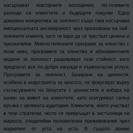
насърчават повторните посещения, по-големите
разходи на клиентите и бъдещите покупки. Една
доказана инициатива за лоялност също така насърчава
емоционалната ангажираност чрез признаване на най-
лоялните клиенти, като ги кара да се чувстват ценени и
признателни. Многостепенните програми за членство с
ясни нива, програмите за членство и абонаментните
модели за лоялност разширяват тази стойност, като
предлагат все по-добри награди и първокласни услуги.
Програмите за лоялност, базирани на ценности,
особено в индустрията за красота, се фокусират върху
съгласуването на бонусите с ценностите и избора на
начин на живот на клиентите, като осигуряват силна
връзка с целевата аудитория. Клиентите, които участват
в тези стратегии, често се превръщат в застъпници на
марката, споделяйки положителни преживявания чрез
маркетинг от уста на уста. В същото време