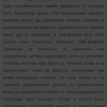
Чрез стратегически имейл маркетинг и стимули
като безплатна храна или ексклузивни оферти,
марките могат да превърнат новите клиенти в
привърженици на марката, особено когато точките
могат да се използват в платформи като IKEA
Family или Starbucks Rewards. Най-добрите
стратегии за лоялност са насочени към
определена целева аудитория, като се използва
точкова система, при която се печелят точки и се
предоставят точки за обратно изкупуване при
всяка извършена покупка. За тези, които не са
членове, ограниченият достъп до привилегиите
може да подчертае ползите от присъединяването.
Програми като Amazon Prime и North Face
илюстрират най-добрите начини за превръщане