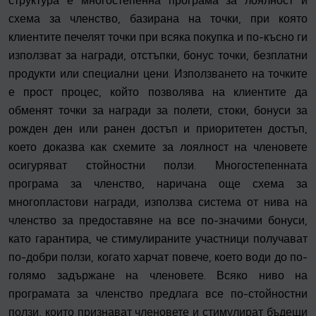
структура е многостепенна програма за лоялност и
схема за членство, базирана на точки, при която
клиентите печелят точки при всяка покупка и по-късно ги
използват за награди, отстъпки, бонус точки, безплатни
продукти или специални цени. Използването на точките
е прост процес, който позволява на клиентите да
обменят точки за награди за полети, стоки, бонуси за
рожден ден или ранен достъп и приоритетен достъп,
което доказва как схемите за лоялност на членовете
осигуряват стойностни ползи. Многостепенната
програма за членство, наричана още схема за
многопластови награди, използва система от нива на
членство за предоставяне на все по-значими бонуси,
като гарантира, че стимулираните участници получават
по-добри ползи, когато харчат повече, което води до по-
голямо задържане на членовете. Всяко ниво на
програмата за членство предлага все по-стойностни
ползи, които признават членовете и стимулират бъдещи