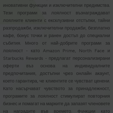
иновативни функции и изключителни предимства.
Тези програми за лоялност възнаграждават
лоялните клиенти с ексклузивни отстъпки, тайни
разпродажби, изключителни продажби, безплатно
кафе, бонус точки и ранен достъп до специални
събития. Много от най-добрите програми за
лоялност - като Amazon Prime, North Face и
Starbucks Rewards - предлагат персонализирани
оферти въз основа на индивидуалните
предпочитания, достъпни чрез онлайн акаунт,
което гарантира, че клиентите се чувстват ценени.
Като насърчават чувството за принадлежност,
програмите за лоялност стимулират повторния
бизнес и помагат на марките да запазят членовете
на наградите във времето. Функции като