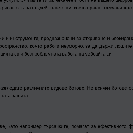
 услуги. Считайте ги за неканени гости на вашето цифров
сериозно става въздействието им, което прави смекчаването
и и инструменти, предназначени за откриване и блокиране
остранство, която работи неуморно, за да държи лошите 
цията си и безпроблемната работа на уебсайта си.
азгледате различните видове ботове. Не всички ботове с
вната защита.
ве, като например търсачките, помагат за ефективното ф