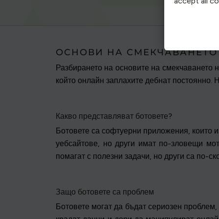
accept all c
ОСНОВИ НА СМЕКЧАВАНЕТО
Разбирането на основите на смекчаването н
който онлайн заплахите дебнат постоянно. Н
Какво представляват ботовете?
Ботовете са софтуерни приложения, които и
уебсайтове, но други имат по-зловещи мот
помагат с полезни задачи, но други са по-с
Защо ботовете са проблем
Ботовете могат да бъдат сериозен проблем,