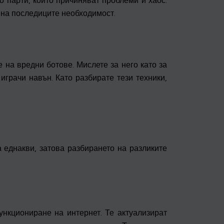
о парти, които причиняват проблеми и хаос.
 на последиците необходимост.
 на вредни ботове. Мислете за него като за
играчи навън. Като разбирате тези техники,
а еднакви, затова разбирането на разликите
ункциониране на интернет. Те актуализират