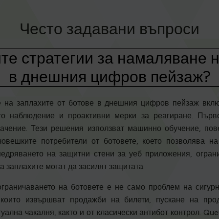
Често задавани въпроси
те стратегии за намаляване н
в днешния цифров пейзаж?
 на заплахите от ботове в днешния цифров пейзаж вклю
то наблюдение и проактивни мерки за реагиране. Пър
ачение. Тези решения използват машинно обучение, пов
човешките потребители от ботовете, което позволява н
недряването на защитни стени за уеб приложения, огран
а заплахите могат да засилят защитата.
ограничаването на ботовете е не само проблем на сигурн
, които извършват продажби на билети, пускане на про
уална чакалня, както и от класически антибот контрол. Queu