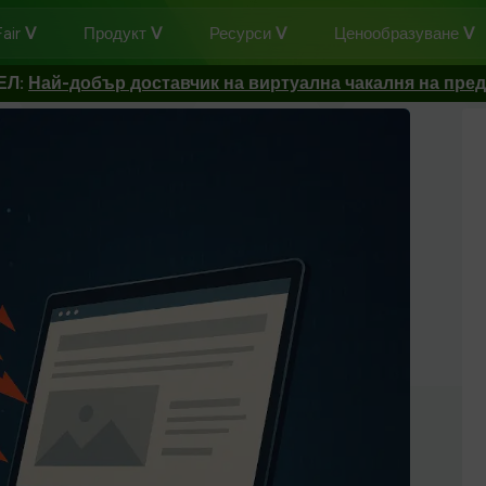
air
Продукт
Ресурси
Ценообразуване
ЕЛ:
Най-добър доставчик на виртуална чакалня на пре