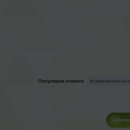
Популярни етикети:
# смекчаване на в
Започн