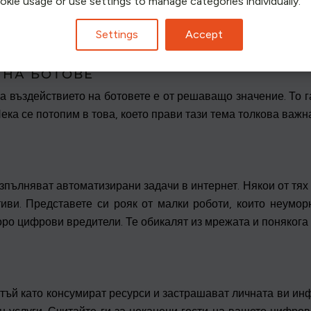
ookie usage or use settings to manage categories individually.
Settings
Accept
 НА БОТОВЕ
а въздействието на ботовете е от решаващо значение. То га
ека се потопим в това, което прави тази тема толкова важн
зпълняват автоматизирани задачи в интернет. Някои от тях 
иви. Представете си рояк от малки роботи, които неумор
коро цифрови вредители. Те обикалят из мрежата и поняког
 тъй като консумират ресурси и застрашават личната ви инф