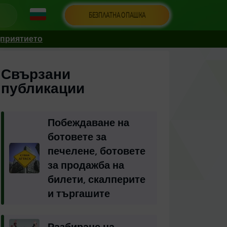
БЕЗПЛАТНА ОПАШКА
дприятието
Свързани
публикации
Побеждаване на
ботовете за
печелене, ботовете
за продажба на
билети, скалперите
и търгашите