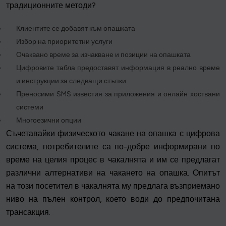
традиционните методи?
Клиентите се добавят към опашката
Избор на приоритетни услуги
Очаквано време за изчакване и позиции на опашката
Цифровите табла предоставят информация в реално време
и инструкции за следващи стъпки
Преносими SMS известия за приложения и онлайн хоствани
системи
Многоезични опции
Съчетавайки физическото чакане на опашка с цифрова
система, потребителите са по-добре информирани по
време на целия процес в чакалнята и им се предлагат
различни алтернативи на чакането на опашка. Опитът
на този посетител в чакалнята му предлага възприемано
ниво на пълен контрол, което води до предпочитана
трансакция.