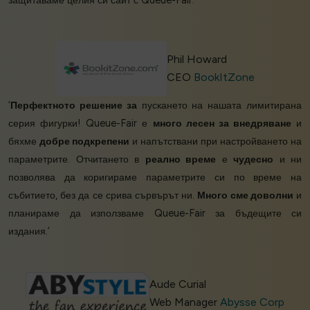
Phil Howard
CEO
BookItZone
‘
Перфектното решение за
пускането на нашата лимитирана
серия фигурки! Queue-Fair е
много лесен за внедряване
и
бяхме
добре подкрепени
и напътствани при настройването на
параметрите. Отчитането в
реално време
е
чудесно
и ни
позволява да коригираме параметрите си по време на
събитието, без да се срива сървърът ни.
Много сме доволни
и
планираме да използваме Queue-Fair за бъдещите си
издания.’
Aude Curial
Web Manager
Abysse Corp