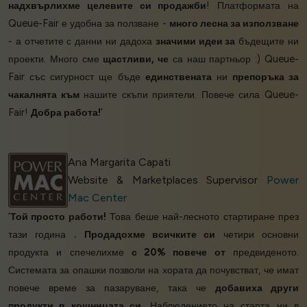
надхвърлихме целевите си продажби
! Платформата на
Queue-Fair е удобна за ползване -
много лесна за използване
- а отчетите с данни ни дадоха
значими идеи за
бъдещите ни
проекти. Много сме
щастливи, че
са наш партньор :) Queue-
Fair със сигурност ще бъде
единствената
ни
препоръка за
чакалнята към
нашите скъпи приятели. Повече сила Queue-
Fair!
Добра работа!
’
Ana Margarita Capati
Website & Marketplaces Supervisor
Power
Mac Center
‘
Той просто работи!
Това беше най-лесното стартиране през
тази година
.
Продадохме всичките си
четири основни
продукта и спечелихме
с 20% повече от
предвиденото.
Системата за опашки позволи на хората да почувстват, че имат
повече време за пазаруване, така че
добавиха други
продукти в кошницата си
. Наблюдението на старта ни в