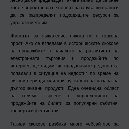
лесно да се предвиждат такива вълни, да се знае
кога е вероятно да се появят пазаруващи вълни и
да се разпределят подходящите ресурси за
управлението им.
Животът, за съжаление, никога не е толкова
прост. Ако се вгледаме в историческите скокове
на продажбите в началото на развитието на
електронната търговия и продажбите по
интернет, ще видим, че продавачите редовно са
попадали в ситуация на недостиг по време на
пикови периоди или при пускането на пазара на
дългоочаквани продукти. Една очевидна област
на голямо търсене е управлението на
продажбите на билети за
популярни събития,
концерти и фестивали.
Такива скокове разбиха много уебсайтове за