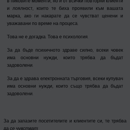
в пиковите моменти, но и от всички повторни клиенти
и лоялност, които те биха проявили към вашата
марка, ако ги накарате да се чувстват ценени и
уважавани по време на процеса.
Това не е догадка. Това е психология.
За да бъде психичното здраве силно, всеки човек
има основни нужди, които трябва да бъдат
задоволени.
За да е здрава електронната търговия, всеки купувач
има основни нужди, които също трябва да бъдат
задоволени.
За да запазите посетителите и клиентите си, те трябва
да
се чувстват
: