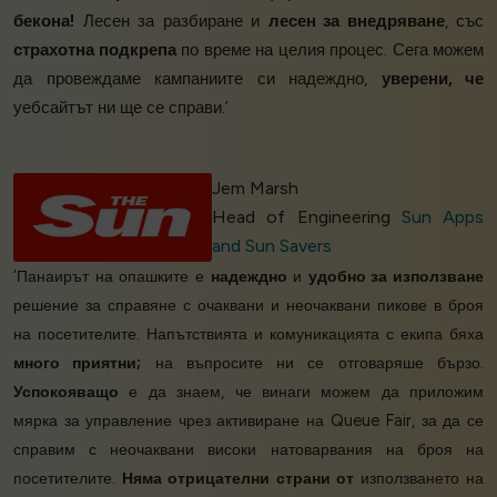
бекона!
Лесен за разбиране и
лесен за внедряване
, със
страхотна подкрепа
по време на целия процес. Сега можем
да провеждаме кампаниите си надеждно,
уверени, че
уебсайтът ни ще се справи.’
Jem Marsh
Head of Engineering
Sun Apps
and Sun Savers
‘Панаирът на опашките е
надеждно
и
удобно за използване
решение за справяне с очаквани и неочаквани пикове в броя
на посетителите. Напътствията и комуникацията с екипа бяха
много приятни;
на въпросите ни се отговаряше бързо.
Успокояващо
е да знаем, че винаги можем да приложим
мярка за управление чрез активиране на Queue Fair, за да се
справим с неочаквани високи натоварвания на броя на
посетителите.
Няма отрицателни страни от
използването на