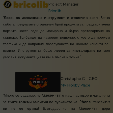
Project Manager
Bricolib
‘
Лесен за използване инструмент
и
отзивчив екип
. Всяка
събота предлагаме ограничен брой продукти за предварителна
поръчка, което води до масирано и бързо претоварване на
сървъра. Трябваше да намерим решение, с което да поемем
трафика и да направим пазаруването на нашите клиенти по-
плавно. Инструментът беше
лесен за инсталиране на
моя
уебсайт. Документацията им е
пълна и точна
.’
Christophe C - CEO
My Hobby Place
‘Много се радваме, че Queue-Fair е наш партньор в чакалнята
за
трите големи събития по пускането на iPhone
. Уебсайтът
ни
не се срина!
Благодарение на Queue-Fair дори