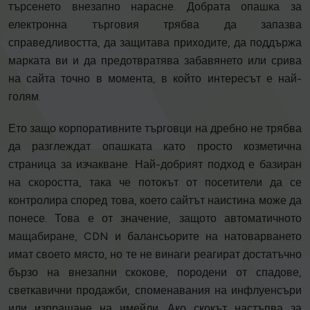
търсенето внезапно нарасне. Добрата опашка за
електронна търговия трябва да запазва
справедливостта, да защитава приходите, да поддържа
марката ви и да предотвратява забавянето или срива
на сайта точно в момента, в който интересът е най-
голям.
Ето защо корпоративните търговци на дребно не трябва
да разглеждат опашката като просто козметична
страница за изчакване. Най-добрият подход е базиран
на скоростта, така че потокът от посетители да се
контролира според това, което сайтът наистина може да
понесе. Това е от значение, защото автоматичното
мащабиране, CDN и балансьорите на натоварването
имат своето място, но те не винаги реагират достатъчно
бързо на внезапни скокове, породени от спадове,
светкавични продажби, споменавания на инфлуенсъри
или изпращане на имейли. Ако скокът настъпва за