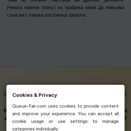
Никога повече скокът на трафика няма да измъчва
съня ви с такава постоянна тревога.
НАЙ-ВИСОКО ОЦЕНЕНАТА ВИРТУАЛНА
Cookies & Privacy
ЧАКАЛНЯ В
G2
И
SOURCEFORGE
Queue-Fair.com uses cookies to provide content
Класиран на първо място като най-лесен за
and improve your experience. You can accept all
използване. Имаме перфектния резултат от
cookie usage or use settings to manage
5,0 / 5 звезди. Превъзхождаме доставчика
categories individually.