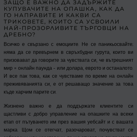
ЗАЩО Е ВАЖНО ДА ЗАДЪРЖИТЕ
КУПУВАЧИТЕ НА ОПАШКА, КАК ДА
ГО НАПРАВИТЕ И КАКВИ СА
ТРИКОВЕТЕ, КОИТО СА УСВОИЛИ
НАЙ-ПРОЗОРЛИВИТЕ ТЪРГОВЦИ НА
ДРЕБНО?
Всичко е свързано с емоциите. Не се паникьосвайте;
няма да се превърнем в свръхбудни гурута, които ви
призовават да говорите за чувствата си, че вътрешният
мир = онлайн паунда - или долара, еврото и останалото.
И все пак това, как се чувстваме по време на онлайн
преживяванията си, е от решаващо значение за това
къде харчим парите си.
Жизнено важно е да поддържате клиентите си
щастливи с добро управление на опашките на всеки
етап от пътуването им през вашия уебсайт и с вашата
марка. Щом се отегчат, разочароват, почувстват се