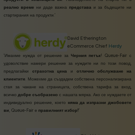
реално време
ни даде важна
представа
и за бъдещите ни
стартирания на продукти.’
David Etherington
eCommerce Chief
Herdy
‘Имахме нужда от решение за
Черния петък
! Queue-Fair с
удоволствие намери решение за нуждите ни по този повод,
предлагайки
страхотна цена
и
отлично обслужване на
клиентите
. Можехме да създадем собствена персонализирана
стая за чакане на страницата, собствена тарифа за вход,
всичко
добре съобразено
с нашата мярка. Ако се нуждаете от
индивидуално решение, което
няма да изпразни джобовете
ви
, Queue-Fair е
правилният избор!
’