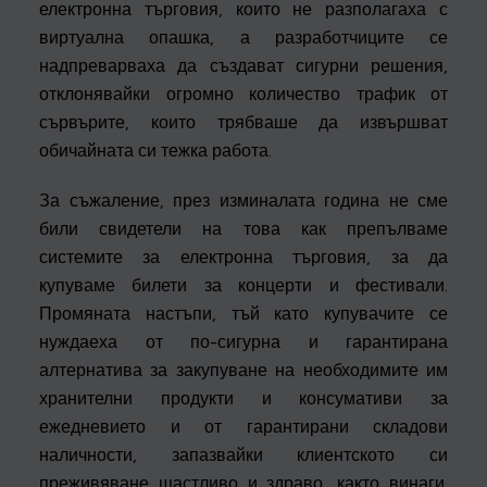
електронна търговия, които не разполагаха с
виртуална опашка, а разработчиците се
надпреварваха да създават сигурни решения,
отклонявайки огромно количество трафик от
сървърите, които трябваше да извършват
обичайната си тежка работа.
За съжаление, през изминалата година не сме
били свидетели на това как препълваме
системите за електронна търговия, за да
купуваме билети за концерти и фестивали.
Промяната настъпи, тъй като купувачите се
нуждаеха от по-сигурна и гарантирана
алтернатива за закупуване на необходимите им
хранителни продукти и консумативи за
ежедневието и от гарантирани складови
наличности, запазвайки клиентското си
преживяване щастливо и здраво, както винаги.