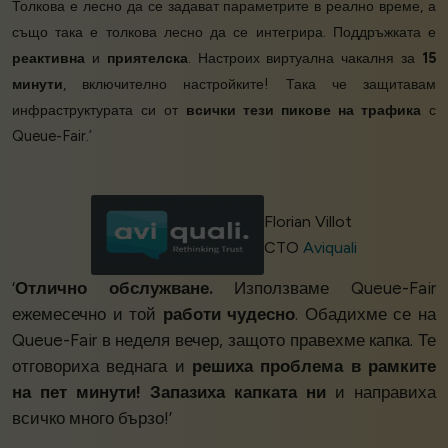
Толкова е лесно да се задават параметрите в реално време, а
също така е толкова лесно да се интегрира. Поддръжката е
реактивна
и
приятелска
. Настроих виртуална чакалня за
15
минути
, включително настройките! Така че защитавам
инфраструктурата си от
всички тези пикове на трафика
с
Queue-Fair.’
Florian Villot
CTO
Aviquali
‘
Отлично обслужване.
Използваме Queue-Fair
ежемесечно и той
работи чудесно
. Обадихме се на
Queue-Fair в неделя вечер, защото правехме капка. Те
отговориха веднага и
решиха проблема в рамките
на пет минути!
Запазиха капката ни
и направиха
всичко много бързо!’