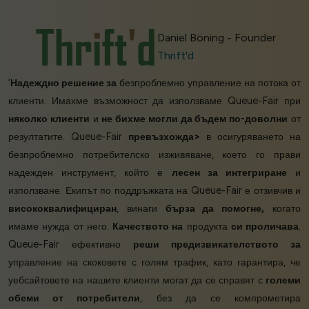
Daniel Böning - Founder
Thrift'd
‘
Надеждно решение за
безпроблемно управление на потока от
клиенти. Имахме възможност да използваме Queue-Fair при
няколко клиенти
и
не бихме могли да бъдем по-доволни
от
резултатите. Queue-Fair
превъзхожда>
в осигуряването на
безпроблемно потребителско изживяване, което го прави
надежден инструмент, който е
лесен за интегриране
и
използване. Екипът по поддръжката на Queue-Fair е отзивчив и
висококвалифициран
, винаги
бърза да помогне,
когато
имаме нужда от него.
Качеството на
продукта
си проличава
.
Queue-Fair ефективно
реши предизвикателството за
управление на скоковете с голям трафик, като гарантира, че
уебсайтовете на нашите клиенти могат да се справят с
големи
обеми от потребители
, без да се компрометира