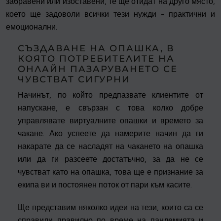
забравени или изоставени, те ще отидат на друго място,
което ще задоволи всички тези нужди - практични и
емоционални.
СЪЗДАВАНЕ НА ОПАШКА, В
КОЯТО ПОТРЕБИТЕЛИТЕ НА
ОНЛАЙН ПАЗАРУВАНЕТО СЕ
ЧУВСТВАТ СИГУРНИ
Начинът, по който предпазвате клиентите от
напускане, е свързан с това колко добре
управлявате виртуалните опашки и времето за
чакане. Ако успеете да намерите начин да ги
накарате да се насладят на чакането на опашка
или да ги разсеете достатъчно, за да не се
чувстват като на опашка, това ще е признание за
екипа ви и постоянен поток от пари към касите.
Ще представим няколко идеи на тези, които са се
справили правилно по време на пандемията и