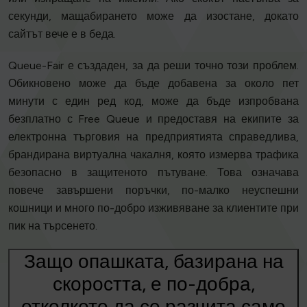
секунди, мащабирането може да изостане, докато
сайтът вече е в беда.
Queue-Fair е създаден, за да реши точно този проблем.
Обикновено може да бъде добавена за около пет
минути с един ред код, може да бъде изпробвана
безплатно с Free Queue и предоставя на екипите за
електронна търговия на предприятията справедлива,
брандирана виртуална чакалня, която измерва трафика
безопасно в защитеното пътуване. Това означава
повече завършени поръчки, по-малко неуспешни
кошници и много по-добро изживяване за клиентите при
пик на търсенето.
Защо опашката, базирана на
скоростта, е по-добра,
отколкото да се разчита само