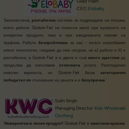
Gilad Haim
CEO
Elobaby
‘Безсмислена,
рентабилна
система за подреждане на опашки,
която работи. Queue-Fair ни помогна както при пускането на
конкретни продукти, така и при ежедневните пикове на
трафика. Работи
безпроблемно
за нас - когато изпробваме
някоя технология, гледаме да сме сигурни, че а) работи и б) е
рентабилна, а Queue-Fair е и двете и съм
много щастлив
да
продължа да използвам
отличната
услуга. Разгледахме
няколко варианта, но Queue-Fair беше
категоричен
победител по
отношение на цената и е
безупречна
.’
Sukh Singh
Managing Director
Kids Wholesale
Clothing
‘
Невероятен и лесен продукт!
Queue-Fair е
наистина красив
.