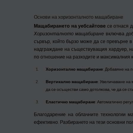
Основи на хоризонталното мащабиране
Мащабирането на уебсайтове
се отнася д
Хоризонталното мащабиране
включва доб
сървър, който бързо може да се превърне в
надграждане на съществуващия хардуер, на
по отношение на разходите и максималния к
Хоризонтално мащабиране
: Добавяне на 
Вертикално мащабиране
: Увеличаване на
да се осъществи само дотолкова, че да се с
Еластично мащабиране
: Автоматично регу
Благодарение на облачните технологии ма
ефективно. Разбирането на тези основни п