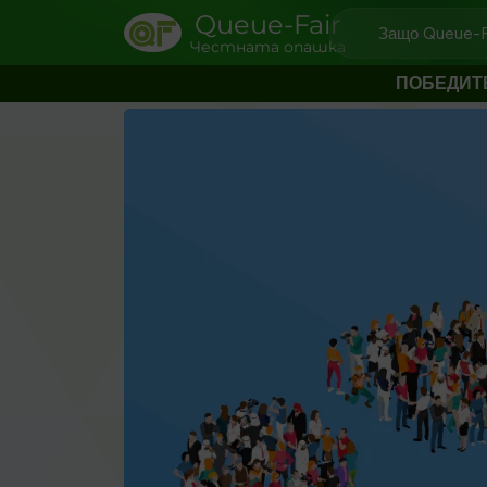
Queue-Fair
Защо Queue-F
Честната опашка
ПОБЕДИТ