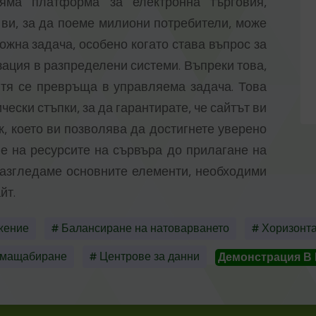
яма платформа за електронна търговия,
ви, за да поеме милиони потребители, може
ожна задача, особено когато става въпрос за
ация в разпределени системи. Въпреки това,
 тя се превръща в управляема задача. Това
ески стъпки, за да гарантирате, че сайтът ви
, което ви позволява да достигнете уверено
е на ресурсите на сървъра до прилагане на
разгледаме основните елементи, необходими
йт.
жение
# Балансиране на натоварването
# Хоризонт
 мащабиране
# Центрове за данни
Демонстрация В