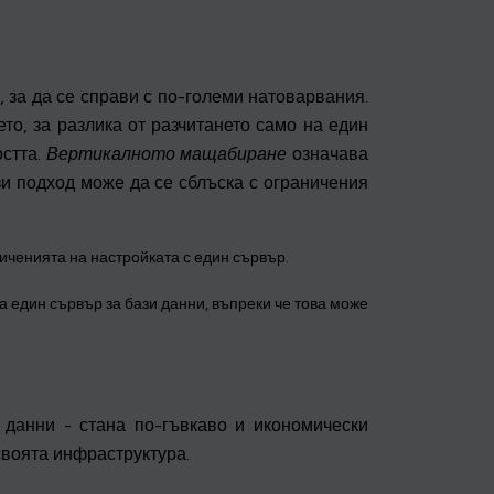
 за да се справи с по-големи натоварвания.
о, за разлика от разчитането само на един
остта.
Вертикалното мащабиране
означава
и подход може да се сблъска с ограничения
иченията на настройката с един сървър.
 един сървър за бази данни, въпреки че това може
 данни - стана по-гъвкаво и икономически
своята инфраструктура.