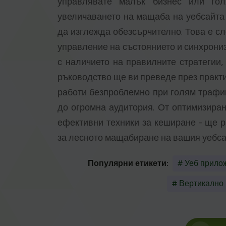
управлявате малък бизнес или гол
увеличаването на мащаба на уебсайта 
да изглежда обезсърчително. Това е сл
управление на състоянието и синхрониз
с наличието на правилните стратегии,
ръководство ще ви преведе през практич
работи безпроблемно при голям трафик
до огромна аудитория. От оптимизиран
ефективни техники за кеширане - ще 
за лесното мащабиране на вашия уебса
Популярни етикети:
# Уеб прило
# Вертикално