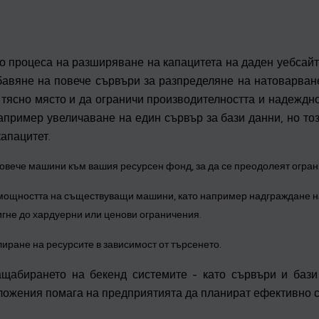
о процеса на разширяване на капацитета на даден уебсайт,
авяне на повече сървъри за разпределяне на натоварванет
 тясно място и да ограничи производителността и надеждн
пример увеличаване на един сървър за бази данни, но тоз
апацитет.
повече машини към вашия ресурсен фонд, за да се преодолеят огран
 мощността на съществуващи машини, като например надграждане на
тигне до хардуерни или ценови ограничения.
лиране на ресурсите в зависимост от търсенето.
щабирането на бекенд системите - като сървъри и бази
оложения помага на предприятията да планират ефективно 