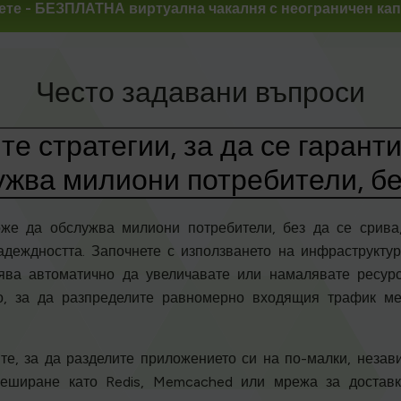
ете
- БЕЗПЛАТНА виртуална чакалня с неограничен кап
Често задавани въпроси
те стратегии, за да се гаранти
жва милиони потребители, бе
оже да обслужва милиони потребители, без да се срива
адеждността. Започнете с използването на инфраструктур
лява автоматично да увеличавате или намалявате ресурс
, за да разпределите равномерно входящия трафик ме
е, за да разделите приложението си на по-малки, незав
кеширане като Redis, Memcached или мрежа за достав