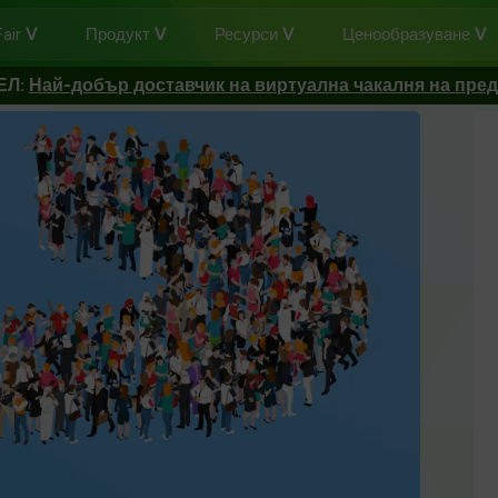
air
Продукт
Ресурси
Ценообразуване
ЕЛ:
Най-добър доставчик на виртуална чакалня на пре