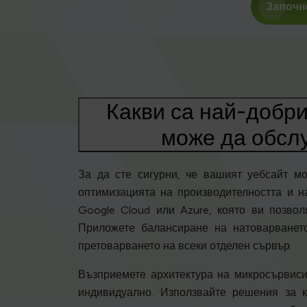
Започн
Какви са най-добри
може да обслу
За да сте сигурни, че вашият уебсайт м
оптимизацията на производителността и н
Google Cloud или Azure, която ви позво
Приложете балансиране на натоварването
претоварването на всеки отделен сървър.
Възприемете архитектура на микросървисит
индивидуално. Използвайте решения за 