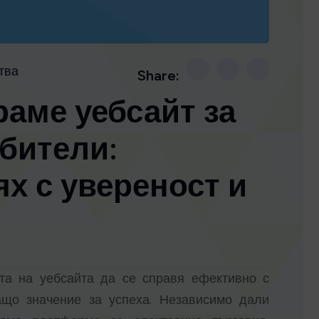
тва
Share:
аме уебсайт за
бители:
ях с увереност и
та на уебсайта да се справя ефективно с
ащо значение за успеха. Независимо дали