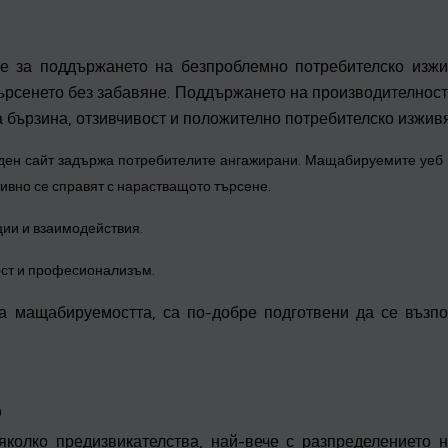
 за поддържането на безпроблемно потребителско изжи
рсенето без забавяне. Поддържането на производителност
а бързина, отзивчивост и положително потребителско изжив
жден сайт задържа потребителите ангажирани. Мащабируемите уеб 
ивно се справят с нарастващото търсене.
ции и взаимодействия.
ост и професионализъм.
на мащабируемостта, са по-добре подготвени да се възпо
о
колко предизвикателства, най-вече с разпределението н