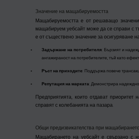
Значение на мащабируемостта
Мащабируемостта е от решаващо значение
мащабируем уебсайт може да се справи с тъ
е от съществено значение за осигуряване н
Задържане на потребителя
: Бързият и наде
ангажираност на потребителите, тъй като ефект
Ръст на приходите
: Поддържа повече трансак
Репутация на марката
: Демонстрира надеждн
Предприятията, които отдават приоритет 
справят с колебанията на пазара.
Общи предизвикателства при мащабиранет
Мащабирането на уебсайт е свързано с ня