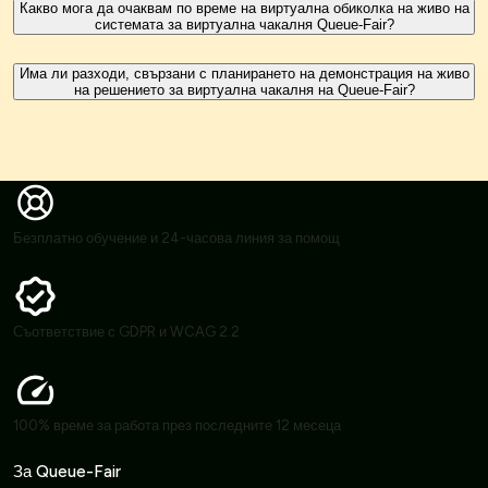
Какво мога да очаквам по време на виртуална обиколка на живо на
системата за виртуална чакалня Queue-Fair?
Има ли разходи, свързани с планирането на демонстрация на живо
на решението за виртуална чакалня на Queue-Fair?
Безплатно обучение и 24-часова линия за помощ
Съответствие с GDPR и WCAG 2.2
100% време за работа през последните 12 месеца
За Queue-Fair