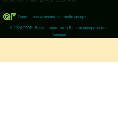
86-90 Paul Street, London EC2A 4NE
Оригинален източник на онлайн доверие
© 2026 TFQPL
Влезте в системата
Вашата поверителност
Условия