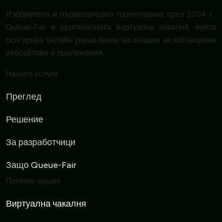
Изобретена и първоначално патентована през 2004 г.,
Queue-Fair е оригиналната виртуална чакалня, която
осигурява онлайн управление на опашки за натоварени
уебсайтове и приложения.
Нашите услуги
Преглед
Решение
За разработчици
Защо Queue-Fair
Полезни връзки
Виртуална чакалня