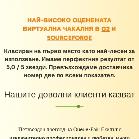
НАЙ-ВИСОКО ОЦЕНЕНАТА
ВИРТУАЛНА ЧАКАЛНЯ В
G2
И
SOURCEFORGE
Класиран на първо място като най-лесен за
използване. Имаме перфектния резултат от
5,0 / 5 звезди. Превъзхождаме доставчика
номер две по всеки показател.
Нашите
доволни клиенти
казват
‘Петзвезден преглед на Queue-Fair! Екипът е
изключително професионален
и
любезен
, много