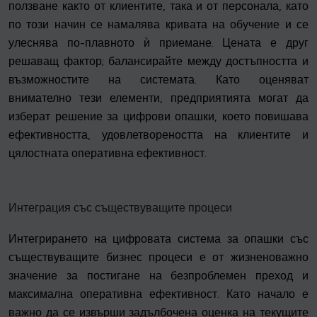
ползване както от клиентите, така и от персонала, като
по този начин се намалява кривата на обучение и се
улеснява по-плавното ѝ приемане. Цената е друг
решаващ фактор; балансирайте между достъпността и
възможностите на системата. Като оценяват
внимателно тези елементи, предприятията могат да
изберат решение за цифрови опашки, което повишава
ефективността, удовлетвореността на клиентите и
цялостната оперативна ефективност.
Интеграция със съществуващите процеси
Интегрирането на цифровата система за опашки със
съществуващите бизнес процеси е от жизненоважно
значение за постигане на безпроблемен преход и
максимална оперативна ефективност. Като начало е
важно да се извърши задълбочена оценка на текущите