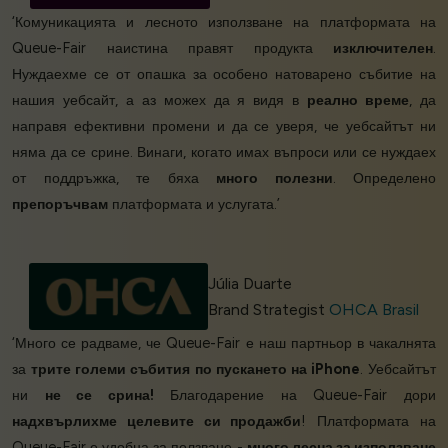
‘Комуникацията и лесното използване на платформата на
Queue-Fair наистина правят продукта
изключителен
.
Нуждаехме се от опашка за особено натоварено събитие на
нашия уебсайт, а аз можех да я видя в
реално време
, да
направя ефективни промени и да се уверя, че уебсайтът ни
няма да се срине. Винаги, когато имах въпроси или се нуждаех
от поддръжка, те бяха
много полезни
. Определено
препоръчвам
платформата и услугата.’
Júlia Duarte
Brand Strategist
OHCA Brasil
‘Много се радваме, че Queue-Fair е наш партньор в чакалнята
за
трите големи събития по пускането на iPhone
. Уебсайтът
ни
не се срина!
Благодарение на Queue-Fair дори
надхвърлихме целевите си продажби
! Платформата на
Queue-Fair е удобна за ползване -
много лесна за използване