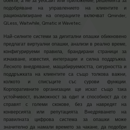
обекти, а не за уебсайт или приложение, решенията за
подобряване на управлението на клиентите и
рационализиране на операциите включват Qminder,
QLess, Waitwhile, Qmatic и Wavetec.
Най-силните системи за дигитални опашки обикновено
предлагат виртуални опашки, анализи в реално време,
конфигурируеми правила, брандирани страници за
изчакване, известия, интеграции и силна поддръжка.
Лесното внедряване, мащабируемостта, сигурността и
поддръжката на клиентите са също толкова важни,
колкото и списъците със сурови функции.
Корпоративните организации ще искат също така
устойчивост, възможност за одит и способност да се
справят с големи скокове, без да навредят на
конверсията или репутацията. Внедряването на
правилната цифрова система за опашки може
значително да намали времето за чакане, да подобри