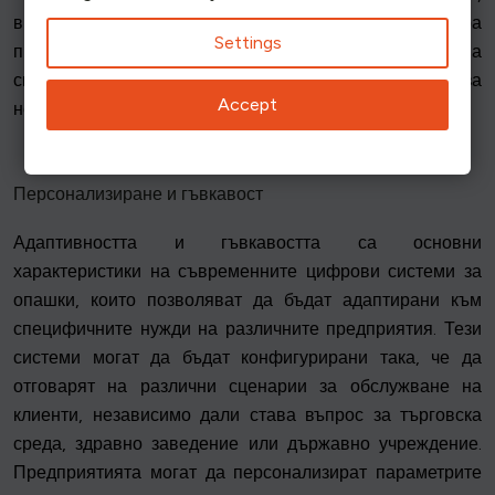
виртуалното управление на опашки трансформира
Settings
процеса на чакане в по-динамична и адаптивна
система, което е от полза както за бизнеса, така и за
Accept
неговите клиенти.
Персонализиране и гъвкавост
Адаптивността и гъвкавостта са основни
характеристики на съвременните цифрови системи за
опашки, които позволяват да бъдат адаптирани към
специфичните нужди на различните предприятия. Тези
системи могат да бъдат конфигурирани така, че да
отговарят на различни сценарии за обслужване на
клиенти, независимо дали става въпрос за търговска
среда, здравно заведение или държавно учреждение.
Предприятията могат да персонализират параметрите