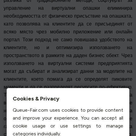
разлика от традиционните методи, софтуерът за
управление на виртуални опашки елиминира
необходимостта от физическо присъствие на опашката,
като позволява на клиентите да се присъединят от
всяко място чрез мобилно приложение или онлайн
портал. Този подход не само повишава удобството на
клиентите, но и оптимизира използването на
пространството в рамките на даден бизнес обект. Чрез
използването на виртуални системи предприятията
могат да събират и анализират данни за моделите на
клиентите, което помага да се определят пиковите
моменти и да се разпределят ресурсите по-ефективно.
Това води до по-плавни операции и намаляване на
Cookies & Privacy
времето за чакане. Освен това виртуалното управление
Queue-Fair.com uses cookies to provide content
на опашки позволява да се даде приоритет на
and improve your experience. You can accept all
определени групи клиенти или услуги, като се
cookie usage or use settings to manage
гарантира, че спешните случаи или случаите с висока
categories individually.
стойност се разглеждат незабавно. Като цяло,