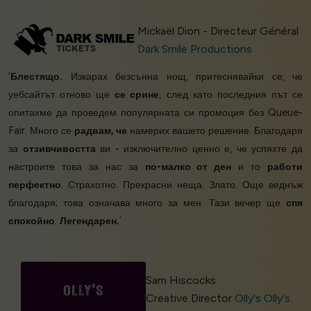
Mickaël Dion - Directeur Général
Dark Smile Productions
‘
Блестящо.
Изкарах безсънна нощ, притеснявайки се, че
уебсайтът отново ще
се срине
, след като последния път се
опитахме да проведем популярната си промоция без Queue-
Fair. Много се
радвам, че
намерих вашето решение. Благодаря
за
отзивчивостта
ви - изключително ценно е, че успяхте да
настроите това за нас за
по-малко от ден
и то
работи
перфектно
. Страхотно. Прекрасни неща. Злато. Още веднъж
благодаря; това означава много за мен. Тази вечер ще
спя
спокойно
.
Легендарен.
’
Sam Hiscocks
Creative Director
Olly's Olly's