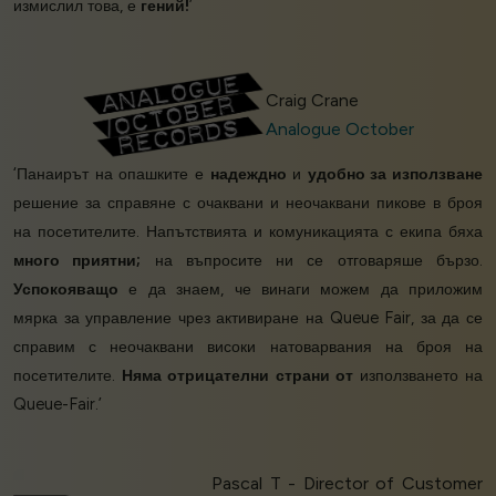
измислил това, е
гений!
’
Craig Crane
Analogue October
‘Панаирът на опашките е
надеждно
и
удобно за използване
решение за справяне с очаквани и неочаквани пикове в броя
на посетителите. Напътствията и комуникацията с екипа бяха
много приятни;
на въпросите ни се отговаряше бързо.
Успокояващо
е да знаем, че винаги можем да приложим
мярка за управление чрез активиране на Queue Fair, за да се
справим с неочаквани високи натоварвания на броя на
посетителите.
Няма отрицателни страни от
използването на
Queue-Fair.’
Pascal T - Director of Customer