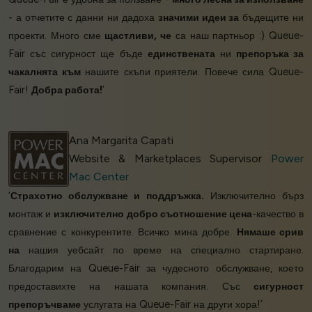
- а отчетите с данни ни дадоха
значими идеи за
бъдещите ни
проекти. Много сме
щастливи, че
са наш партньор :) Queue-
Fair със сигурност ще бъде
единствената
ни
препоръка за
чакалнята към
нашите скъпи приятели. Повече сила Queue-
Fair!
Добра работа!
’
Ana Margarita Capati
Website & Marketplaces Supervisor
Power
Mac Center
‘
Страхотно обслужване и поддръжка.
Изключително бърз
монтаж и
изключително добро съотношение цена
-качество в
сравнение с конкурентите. Всичко мина добре.
Нямаше срив
на
нашия уебсайт по време на специално стартиране.
Благодарим на Queue-Fair за чудесното обслужване, което
предоставихте на нашата компания. Със
сигурност
препоръчваме
услугата на Queue-Fair на други хора!’