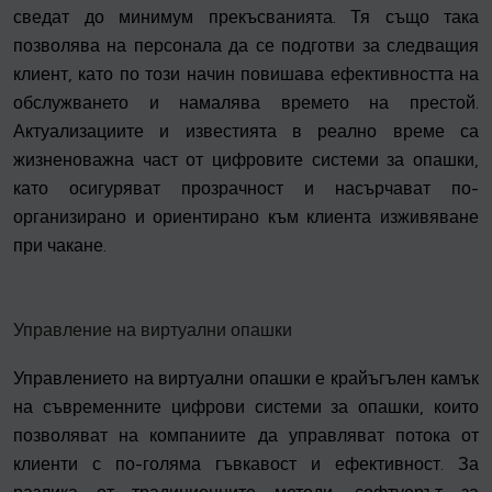
сведат до минимум прекъсванията. Тя също така
позволява на персонала да се подготви за следващия
клиент, като по този начин повишава ефективността на
обслужването и намалява времето на престой.
Актуализациите и известията в реално време са
жизненоважна част от цифровите системи за опашки,
като осигуряват прозрачност и насърчават по-
организирано и ориентирано към клиента изживяване
при чакане.
Управление на виртуални опашки
Управлението на виртуални опашки е крайъгълен камък
на съвременните цифрови системи за опашки, които
позволяват на компаниите да управляват потока от
клиенти с по-голяма гъвкавост и ефективност. За