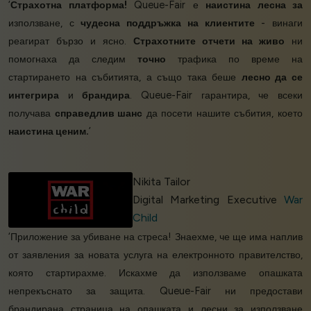
‘
Страхотна платформа!
Queue-Fair е
наистина лесна за
използване, с
чудесна поддръжка на клиентите
- винаги
реагират бързо и ясно.
Страхотните отчети на живо
ни
помогнаха да следим
точно
трафика по време на
стартирането на събитията, а също така беше
лесно да се
интегрира
и
брандира
. Queue-Fair гарантира, че всеки
получава
справедлив шанс
да посети нашите събития, което
наистина ценим.
’
Nikita Tailor
Digital Marketing Executive
War
Child
‘Приложение за убиване на стреса! Знаехме, че ще има наплив
от заявления за новата услуга на електронното правителство,
която стартирахме. Искахме да използваме опашката
непрекъснато за защита. Queue-Fair ни предостави
брандирана страница на опашката и лесни за използване