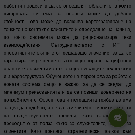
работни процеси и да се определят областите, в които
цифровата система за опашки може да добави
стойност. Това може да включва картографиране на
точките на контакт с клиентите и определяне на начина,
по който системата може да рационализира тези
взаимодействия. Сътрудничеството с ИТ и
оперативните екипи е от решаващо значение, за да се
гарантира, че решението за позициониране на цифрови
опашки е съвместимо със съществуващите технологии
и инфраструктура. Обучението на персонала за работа с
новата система също е важно, за да се сведат до
минимум прекъсванията и да се повиши доверието на
потребителите. Освен това интеграцията трябва да има
за цел да подобри, а не да замени ефективните аспекти
на съществуващите процеси, като гарантира, че
преходът е от полза както за служителите, така и за
клиентите. Като прилагат стратегически подход към