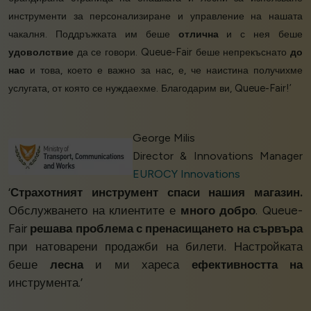
инструменти за персонализиране и управление на нашата
чакалня. Поддръжката им беше
отлична
и с нея беше
удоволствие
да се говори. Queue-Fair беше непрекъснато
до
нас
и това, което е важно за нас, е, че наистина получихме
услугата, от която се нуждаехме. Благодарим ви, Queue-Fair!’
George Milis
Director & Innovations Manager
EUROCY Innovations
‘
Страхотният инструмент спаси нашия магазин.
Обслужването на клиентите е
много добро
. Queue-
Fair
решава проблема с пренасищането на сървъра
при натоварени продажби на билети. Настройката
беше
лесна
и ми хареса
ефективността на
инструмента.’