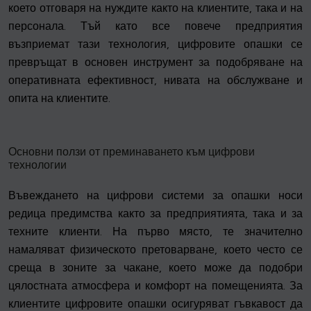
което отговаря на нуждите както на клиентите, така и на
персонала. Тъй като все повече предприятия
възприемат тази технология, цифровите опашки се
превръщат в основен инструмент за подобряване на
оперативната ефективност, нивата на обслужване и
опита на клиентите.
Основни ползи от преминаването към цифрови
технологии
Въвеждането на цифрови системи за опашки носи
редица предимства както за предприятията, така и за
техните клиенти. На първо място, те значително
намаляват физическото претоварване, което често се
среща в зоните за чакане, което може да подобри
цялостната атмосфера и комфорт на помещенията. За
клиентите цифровите опашки осигуряват гъвкавост да