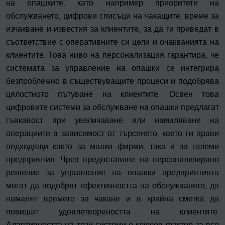
на опашките, като например приоритети на
обслужването, цифрови списъци на чакащите, време за
изчакване и известия за клиентите, за да ги приведат в
съответствие с оперативните си цели и очакванията на
клиентите. Това ниво на персонализация гарантира, че
системата за управление на опашки се интегрира
безпроблемно в съществуващите процеси и подобрява
цялостното пътуване на клиентите. Освен това
цифровите системи за обслужване на опашки предлагат
гъвкавост при увеличаване или намаляване на
операциите в зависимост от търсенето, което ги прави
подходящи както за малки фирми, така и за големи
предприятия. Чрез предоставяне на персонализирано
решение за управление на опашки предприятията
могат да подобрят ефективността на обслужването, да
намалят времето за чакане и в крайна сметка да
повишат удовлетвореността на клиентите.
Адаптивността на тези системи е ключов фактор за все