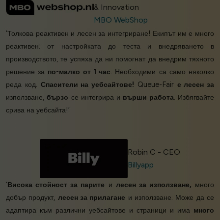
& Innovation
MBO WebShop
‘Толкова реактивен и лесен за интегриране! Екипът им е много
реактивен: от настройката до теста и внедряването в
производството, те успяха да ни помогнат да внедрим тяхното
решение за
по-малко от 1 час
. Необходими са само няколко
реда код.
Спасители на уебсайтове!
Queue-Fair
е лесен за
използване,
бързо
се интегрира и
върши работа
. Избягвайте
срива на уебсайта!’
Robin C - CEO
Billyapp
‘
Висока стойност за парите
и
лесен за използване,
много
добър продукт,
лесен за прилагане
и използване. Може да се
адаптира към различни уебсайтове и страници и има
много