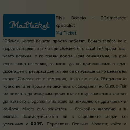
Elisa Bobbio - ECommerce
Specialist
MailTicket
‘Обичам, когато нещата
просто работят
. Всичко трябва да е
наред от първия път - и при Queue-Fair
е така!
Той прави това,
което искахме, и
го прави добре
. Това означаваше, че има
едно нещо по-малко, за което да се притесняваме в един
досегашен стресиращ ден, а това
си струваше
само
цената на
входа. Свързах се с компания, която не е от Обединеното
кралство, и те просто ме засипаха с обаждания, но Queue-Fair
ни помогна да извървим целия път от първоначалния контакт
до пълното внедряване на живо за
по-малко от два часа - в
събота!
Много съм впечатлен - безкрайно
щастлив
и
в
екстаз.
Взаимодействията ни в социалните медии се
увеличиха с
800%
. Перфектно. Отлично. Човекът, който е