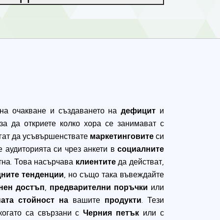
на очакване и създаването на
дефицит
и
 за да откриете колко хора се занимават с
агат да усъвършенствате
маркетинговите
си
е аудиторията си чрез анкети в
социалните
нтна. Това насърчава
клиентите
да действат,
ните тенденции
, но също така въвеждайте
нен достъп
,
предварителни поръчки
или
ата стойност на
вашите
продукти
. Тези
когато са свързани с
Черния петък
или с