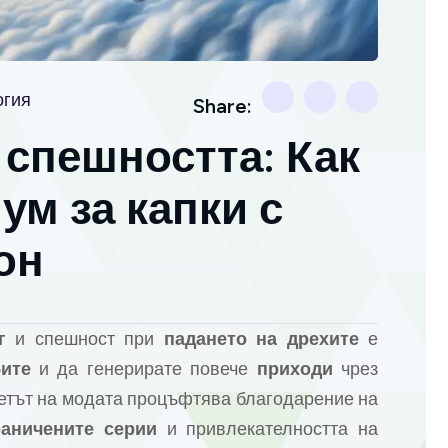
огия
Share:
 спешността: Как
ум за капки с
он
г
и спешност при
падането на дрехите
е
ите
и да генерирате повече
приходи
чрез
ветът на модата процъфтява благодарение на
раничените серии
и привлекателността на