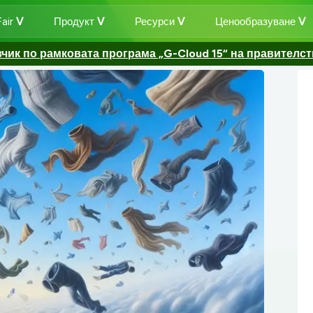
air
Продукт
Ресурси
Ценообразуване
ик по рамковата програма „G-Cloud 15“ на правителс