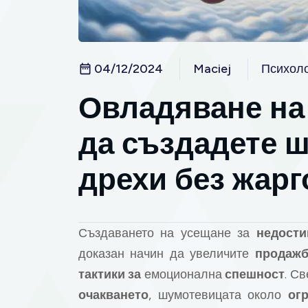
04/12/2024
Maciej
Психол
Овладяване на
да създадете ш
дрехи без жарг
Създаването на усещане за
недости
доказан начин да увеличите
продажб
тактики за
емоционална
спешност
. С
очакването
, шумотевицата около
ог