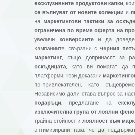
ексклузивните продуктови капки
, ко
се вълнуват от
новите колекции
и
л
на
маркетингови тактики за оскъд
ограничена по време оферта
на про
увеличи
конверсиите
и да доведе
Кампаниите, свързани с
Черния петъ
маркетинг
, също допринасят за р
оскъдицата
, като ви помагат да 
платформи. Тези доказани
маркетинго
по-привлекателен, като същевр
Независимо дали става въпрос за на
подаръци
, предлагане на
екскл
изключителна група от
лоялни фено
трайна стойност и
лоялност към марк
оптимизирани така, че да поддърж