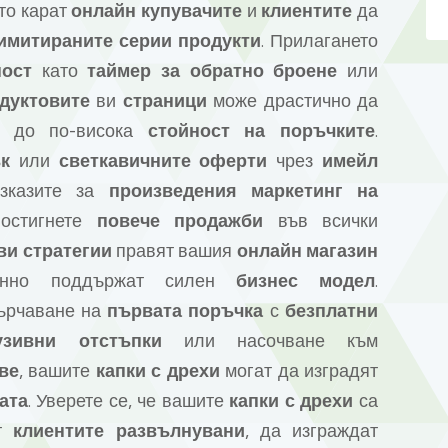
ито карат
онлайн купувачите
и
клиентите
да
имитираните серии продукти
. Прилагането
ност
като
таймер за обратно броене
или
дуктовите
ви
страници
може драстично да
 до по-висока
стойност на поръчките
.
к
или
светкавичните оферти
чрез
имейл
азказите за
произведения маркетинг на
постигнете
повече продажби
във всички
ви стратегии
правят вашия
онлайн магазин
еменно поддържат силен
бизнес модел
.
сърчаване на
първата поръчка
с
безплатни
узивни отстъпки
или насочване към
ве
, вашите
капки с дрехи
могат да изградят
ата
. Уверете се, че вашите
капки с дрехи
са
ат
клиентите развълнувани
, да изграждат