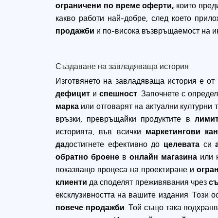
ограничени по време оферти,
които пред
какво работи най-добре, след което прил
продажби
и по-висока възвръщаемост на и
Създаване на завладяваща история
Изготвянето на завладяваща история е от
дефицит
и
спешност
. Започнете с опреде
марка
или отговарят на актуални културни 
връзки, превръщайки продуктите в
лимит
историята, във всички
маркетингови ка
да
достигнете ефективно до
целевата
си
обратно броене
в
онлайн магазина
или 
показващо процеса на проектиране и
огра
клиенти
да споделят преживявания чрез
съ
ексклузивността на вашите издания. Този 
повече продажби
. Той също така подхран