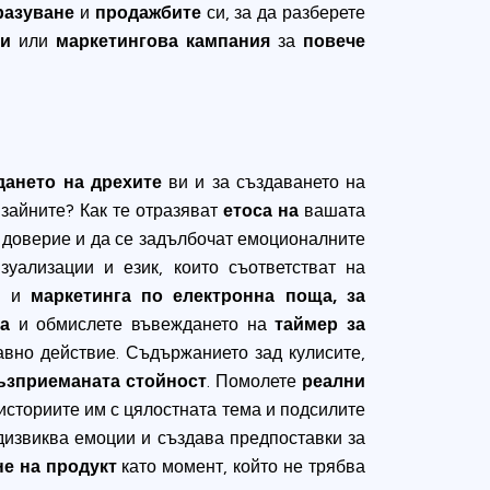
разуване
и
продажбите
си, за да разберете
хи
или
маркетингова кампания
за
повече
дането на дрехите
ви и за създаването на
изайните? Как те отразяват
етоса на
вашата
и доверие и да се задълбочат емоционалните
уализации и език, които съответстват на
и
и
маркетинга по електронна поща, за
па
и обмислете въвеждането на
таймер за
бавно действие. Съдържанието зад кулисите,
ъзприеманата стойност
. Помолете
реални
 историите им с цялостната тема и подсилите
дизвиква емоции и създава предпоставки за
не на продукт
като момент, който не трябва