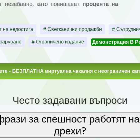
т незабавно, като повишават
процента на
г на недостига
# Светкавични продажби
# Сътруднич
азаруване
# Ограничено издание
Демонстрация В Р
ете
- БЕЗПЛАТНА виртуална чакалня с неограничен кап
Често задавани въпроси
фрази за спешност работят на
дрехи?