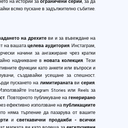
нето на истории за
ограничени серии
, за да
айки всяко пускане в задължително събитие.
падането на дрехите
ви и за въвеждане на
ят на вашата
целева аудитория
. Инстаграм,
орчески начини за ангажиране чрез кратки
айно надникване в
новата колекция
. Тези
тивните функции като анкети или въпроси и
увачи, създавайки усещане за спешност.
рди пускането на
лимитираната
ви
серия
.
ползвайте Instagram Stories или Reels за
ст
. Повторното публикуване на
генерирано
рез ефективно използване на
публикациите
оято няма търпение да пазарува от вашите
рти
и
светкавични продажби - всички
рат марката ви като водеща за
ексклузивни