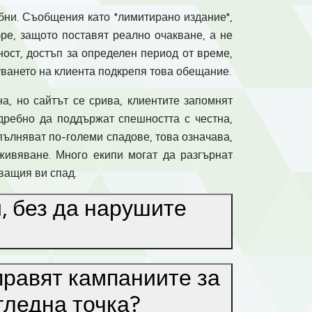
обни. Съобщения като "лимитирано издание",
обре, защото поставят реално очакване, а не
ност, достъп за определен период от време,
туването на клиента подкрепя това обещание.
а, но сайтът се срива, клиентите запомнят
 дребно да поддържат спешността с честна,
пълняват по-големи спадове, това означава,
живяване. Много екипи могат да разгърнат
дващия ви спад.
, без да нарушите
правят кампаниите за
гледна точка?