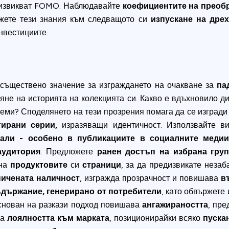
извикват FOMO. Наблюдавайте
коефициентите на преоб
ожете тези знания към следващото си
изпускане на дре
нвестициите.
 съществено значение за изграждането на очакване за
па
ляне на историята на колекцията си. Какво е вдъхновило д
теми? Споделянето на тези прозрения помага да се изград
ирани серии,
изразяващи идентичност. Използвайте виз
нали - особено
в публикациите в социалните меди
аудитория
. Предложете
ранен достъп на
избрана гру
на
продуктовите
си
страници
, за да предизвикате неза
ничената наличност
, изгражда прозрачност и повишава
в
държание, генерирано от потребители
, като обвържете
основан на разкази подход повишава
ангажираността
, пре
ва
лоялността към марката
, позиционирайки всяко
пуска