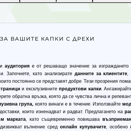
ЗА ВАШИТЕ КАПКИ С ДРЕХИ
и
аудитория
е от решаващо значение за изграждането 
и. Започнете, като анализирате
данните за клиентите
,
 които постоянно се представят добре. Тези прозрения пом
страници
и ексклузивните
продуктови капки
. Ангажирайт
ерете обратна връзка, която да се чувства лична и релева
лузивна група,
която винаги е в течение. Използвайте
мод
доставки, които изненадват и радват. Предлагането на
ра
ъм марката
, като същевременно повишава
възприеман
дизвикват вълнение сред
онлайн купувачите
, особено 