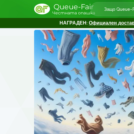
Queue-Fair
Защо Queue-F
Честната опашка
НАГРАДЕН:
Официален доставч