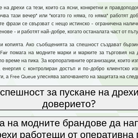
на дрехи са тези, които са ясни, конкретни и правдопод
ючва тази вечер" или "когато го няма, го няма" работят д
е фрази се свързват с нещо истинско - ограничена налич
енове - и работят най-добре, когато останалата част от пъ
 и копията. Ако съобщенията за спешност създават бързин
Fair помага на модните марки и марките за търговия на
по време на пика. За корпоративните организации, които из
 енергия с контролиран достъп и по-добро клиентско из
ути, а Free Queue улеснява започването на защитата на сле
 спешност за пускане на дрехи
доверието?
га на модните брандове да на
рехи работещи от оперативна 