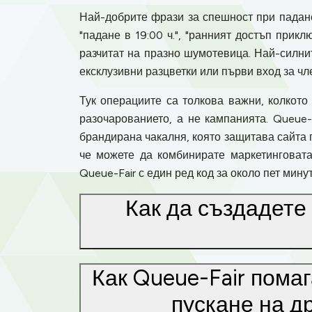
Най-добрите фрази за спешност при падане 
"падане в 19:00 ч.", "ранният достъп прикл
разчитат на празно шумотевица. Най-силнит
ексклузивни разцветки или първи вход за чл
Тук операциите са толкова важни, колкото
разочарованието, а не кампанията. Queue-
брандирана чакалня, която защитава сайта 
че можете да комбинирате маркетинговата
Queue-Fair с един ред код за около пет мин
Как да създадете
Как Queue-Fair пома
пускане на д