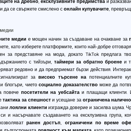
вците на дребно
,
ексклузивните предимства
и разказва
 и да се свържете смислено с
онлайн купувачите
, превръщ
 медии
ните медии
е мощен начин за създаване на очакване за
ете, като изберете платформите, които най-добре отговар
ен за представяне на мода, докато TikTok предлага тв
ъдържанието с тийзъри,
таймери за обратно броене
и т
ряват редовно и да предприемат бързи действия. Интерак
игнализират за
високо търсене на
потенциалните куп
и блогъри, чието
социално доказателство
може да потвъ
на повече
посетители на уебсайта
и плащащи клиенти. Из
те
тактика за спешност
и усещане за
ограничена налично
вани
лоялни клиенти
изгражда доверие и засилва шума. Ч
си и насърчавате създаването на ексклузивна група, к
позволяват
ранен достъп
,
ограничени по време офе
и дългосрочната
лоялност към марката
, като позициони