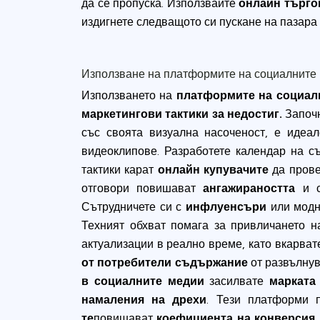
да се пропуска. Използвайте
онлайн търго
издигнете следващото си пускане на пазара
Използване на платформите на социалните
Използването на
платформите на социал
маркетингови тактики за недостиг.
Започн
със своята визуална насоченост, е идеал
видеоклипове. Разработете календар на с
тактики карат
онлайн купувачите
да прове
отговори повишават
ангажираността
и с
Сътрудничете си с
инфлуенсъри
или модн
Техният обхват помага за привличането 
актуализации в реално време, като вкарва
от потребители съдържание
от развълну
в социалните медии
засилвате
марката
намаления на дрехи
. Тези платформи 
те
повишават
коефициента на конверсия