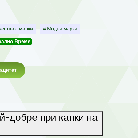
ества с марки
# Модни марки
еално Време
ацитет
й-добре при капки на