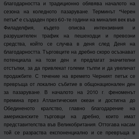
благодарността и традиционно обявява началото на
сезона на коледното пазаруване. Терминът "Черен
петък" е създаден през 60-те години на миналия век във
Филаделфия, където описва интензивния и
разрушителен трафик на пешеходци и превозни
средства, който се случва в деня след Деня на
благодарността. Търговците на дребно скоро осъзнават
потенциала на този ден и предлагат значителни
отстъпки, за да привлекат големи тълпи и да увеличат
продажбите. С течение на времето Черният петък се
превръща от локално събитие в общонационален ден
за пазаруване. В началото на 2010 г. феноменът
премина през Атлантическия океан и достигна до
Обединеното кралство, главно благодарение на
американските търговци на дребно, които имат
представителства във Великобритания. Оттогава насам
той се разраства експоненциално и се превръща в