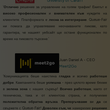
University of Cardiff
‘
Отлично
решение за управление на голям трафик! Екипът е
високо професионален
и
внимателен към
нуждите на
клиентите. Платформата е
лесна за интегриране
. Queue-Fair
ни помага да управляваме неочакваните пикове, като
гарантира, че нашият уебсайт ще остане функционален по
време на пиковото търсене.’
Juan Daniel A - CEO
Meet2Go
‘Комуникацията беше наистина
гладка
и всичко
работеше
добре
. Кампанията беше
успешна
- през цялото време бяхме
в
зелена зона
с нашия сървър!
Всичко работеше
, както от
техническа, така и от клиентска страна, и получихме
положителна обратна връзка
.
Препоръчваме
ви
да
се
свържете с Queue-Fair!
Доволен съм, че
намерихме
решение