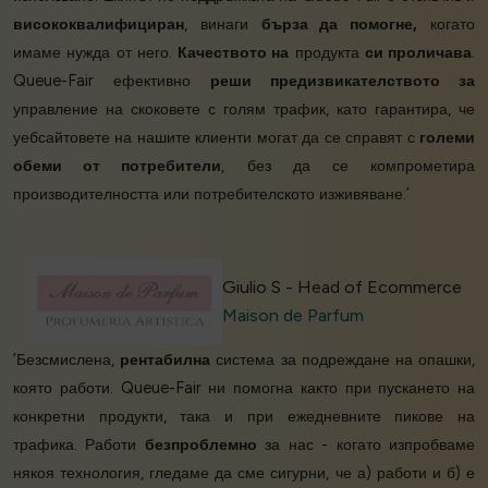
висококвалифициран
, винаги
бърза да помогне,
когато
имаме нужда от него.
Качеството на
продукта
си проличава
.
Queue-Fair ефективно
реши предизвикателството за
управление на скоковете с голям трафик, като гарантира, че
уебсайтовете на нашите клиенти могат да се справят с
големи
обеми от потребители
, без да се компрометира
производителността или потребителското изживяване.’
Giulio S - Head of Ecommerce
Maison de Parfum
‘Безсмислена,
рентабилна
система за подреждане на опашки,
която работи. Queue-Fair ни помогна както при пускането на
конкретни продукти, така и при ежедневните пикове на
трафика. Работи
безпроблемно
за нас - когато изпробваме
някоя технология, гледаме да сме сигурни, че а) работи и б) е