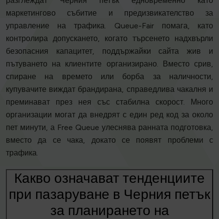
разглеждат Черния петък едновременно като
маркетингово събитие и предизвикателство за
управление на трафика. Queue-Fair помага, като
контролира допускането, когато търсенето надхвърли
безопасния капацитет, поддържайки сайта жив и
пътуването на клиентите организирано. Вместо срив,
спиране на времето или борба за наличности,
купувачите виждат брандирана, справедлива чакалня и
преминават през нея със стабилна скорост. Много
организации могат да внедрят с един ред код за около
пет минути, а Free Queue улеснява ранната подготовка,
вместо да се чака, докато се появят проблеми с
трафика.
Какво означават тенденциите
при пазаруване в Черния петък
за планирането на