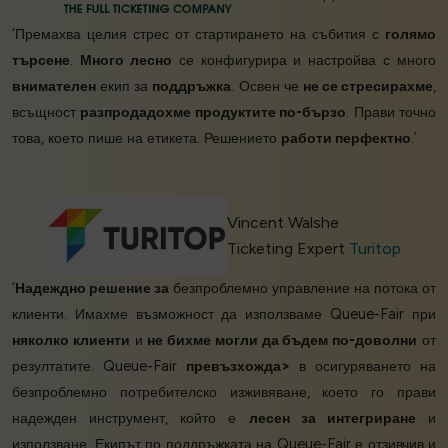
‘Премахва целия стрес от стартирането на събития с
голямо
търсене
.
Много лесно
се конфигурира и настройва с много
внимателен
екип за
поддръжка
. Освен че
не се стресирахме
,
всъщност
разпродадохме продуктите по-бързо
. Прави точно
това, което пише на етикета. Решението
работи перфектно
.’
Vincent Walshe
Ticketing Expert
Turitop
‘
Надеждно решение за
безпроблемно управление на потока от
клиенти. Имахме възможност да използваме Queue-Fair при
няколко клиенти
и
не бихме могли да бъдем по-доволни
от
резултатите. Queue-Fair
превъзхожда>
в осигуряването на
безпроблемно потребителско изживяване, което го прави
надежден инструмент, който е
лесен за интегриране
и
използване. Екипът по поддръжката на Queue-Fair е отзивчив и