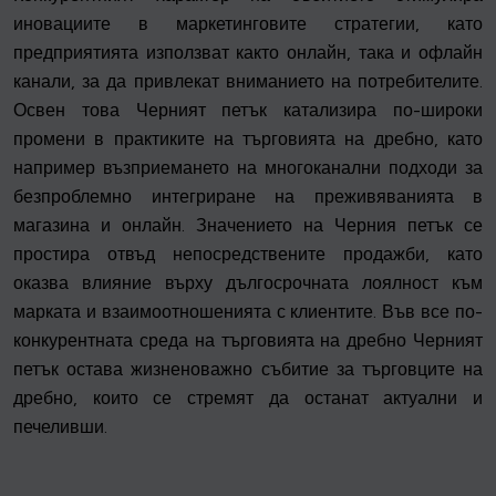
иновациите в маркетинговите стратегии, като
предприятията използват както онлайн, така и офлайн
канали, за да привлекат вниманието на потребителите.
Освен това Черният петък катализира по-широки
промени в практиките на търговията на дребно, като
например възприемането на многоканални подходи за
безпроблемно интегриране на преживяванията в
магазина и онлайн. Значението на Черния петък се
простира отвъд непосредствените продажби, като
оказва влияние върху дългосрочната лоялност към
марката и взаимоотношенията с клиентите. Във все по-
конкурентната среда на търговията на дребно Черният
петък остава жизненоважно събитие за търговците на
дребно, които се стремят да останат актуални и
печеливши.