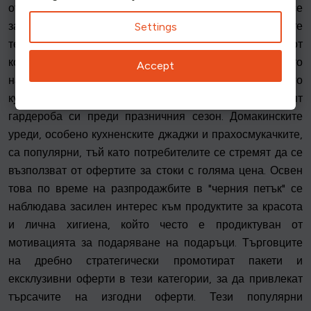
отстъпки. Привлекателността на тези продукти се
засилва от желанието на потребителите за най-новите
Settings
технологии, което прави джаджите основна част от
кошницата за пазаруване на Черния петък. Търсенето
Accept
на мода и облекло също се увеличава, като много
купувачи се възползват от намаленията, за да обновят
гардероба си преди празничния сезон. Домакинските
уреди, особено кухненските джаджи и прахосмукачките,
са популярни, тъй като потребителите се стремят да се
възползват от офертите за стоки с голяма цена. Освен
това по време на разпродажбите в "черния петък" се
наблюдава засилен интерес към продуктите за красота
и лична хигиена, който често е продиктуван от
мотивацията за подаряване на подаръци. Търговците
на дребно стратегически промотират пакети и
ексклузивни оферти в тези категории, за да привлекат
търсачите на изгодни оферти. Тези популярни