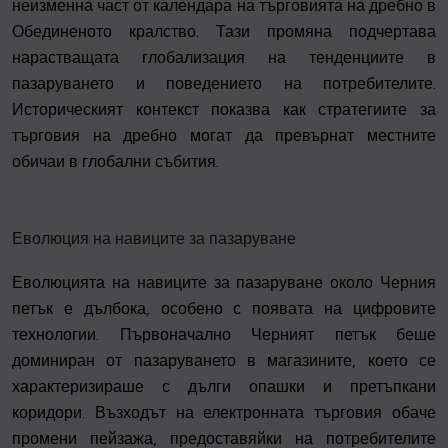
неизменна част от календара на търговията на дребно в
Обединеното кралство. Тази промяна подчертава
нарастващата глобализация на тенденциите в
пазаруването и поведението на потребителите.
Историческият контекст показва как стратегиите за
търговия на дребно могат да превърнат местните
обичаи в глобални събития.
Еволюция на навиците за пазаруване
Еволюцията на навиците за пазаруване около Черния
петък е дълбока, особено с появата на цифровите
технологии. Първоначално Черният петък беше
доминиран от пазаруването в магазините, което се
характеризираше с дълги опашки и претъпкани
коридори. Възходът на електронната търговия обаче
промени пейзажа, предоставяйки на потребителите