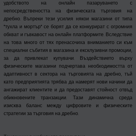
удобството на онлайн пазаруването с
непосредствеността на физическата търговия на
дребно. Въпреки тези усилия някои магазини от типа
"тухла и мортър" се борят да се конкурират с огромния
обхват и гъвкавост на онлайн платформите. Вследствие
на това много от тях пренасочиха вниманието си към
специални събития в магазина и ексклузивни промоции,
за да привлекат купувачи. Въздействието върху
физическите магазини подчертава необходимостта от
адаптивност в сектора на търговията на дребно, тъй
като предприятията трябва да намерят нови начини да
ангажират клиентите и да предоставят стойност отвъд
обикновените транзакции. Тази динамична среда
изисква баланс между цифровите и физическите
стратегии за търговия на дребно.