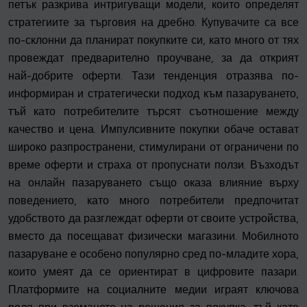
петък разкрива интригуващи модели, които определят
стратегиите за търговия на дребно. Купувачите са все
по-склонни да планират покупките си, като много от тях
провеждат предварително проучване, за да открият
най-добрите оферти. Тази тенденция отразява по-
информиран и стратегически подход към пазаруването,
тъй като потребителите търсят съотношение между
качество и цена. Импулсивните покупки обаче остават
широко разпространени, стимулирани от ограничени по
време оферти и страха от пропуснати ползи. Възходът
на онлайн пазаруването също оказа влияние върху
поведението, като много потребители предпочитат
удобството да разглеждат оферти от своите устройства,
вместо да посещават физически магазини. Мобилното
пазаруване е особено популярно сред по-младите хора,
които умеят да се ориентират в цифровите пазари.
Платформите на социалните медии играят ключова