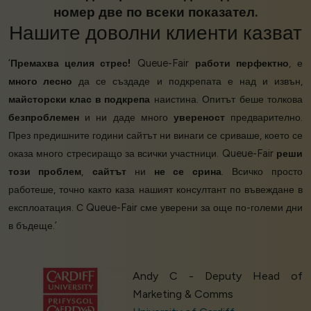
номер две по всеки показател.
Нашите
доволни клиенти
казват
‘
Премахва целия стрес!
Queue-Fair
работи перфектно
, е
много лесно
да се създаде и подкрепата е над и извън,
майсторски клас в подкрепа
наистина. Опитът беше толкова
безпроблемен
и ни даде много
увереност
предварително.
През предишните години сайтът ни винаги се сриваше, което се
оказа много стресиращо за всички участници. Queue-Fair
реши
този проблем
,
сайтът
ни
не се срина
. Всичко просто
работеше, точно както каза нашият консултант по въвеждане в
експлоатация. С Queue-Fair сме уверени за още по-големи дни
в бъдеще.’
Andy C - Deputy Head of
Marketing & Comms