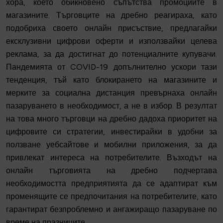
хора, което обикновено съпътства промоциите в
магазините. Търговците на дребно реагираха, като
подобриха своето онлайн присъствие, предлагайки
ексклузивни цифрови оферти и използвайки целева
реклама, за да достигнат до потенциалните купувачи.
Пандемията от COVID-19 допълнително ускори тази
тенденция, тъй като блокирането на магазините и
мерките за социална дистанция превърнаха онлайн
пазаруването в необходимост, а не в избор. В резултат
на това много търговци на дребно дадоха приоритет на
цифровите си стратегии, инвестирайки в удобни за
ползване уебсайтове и мобилни приложения, за да
привлекат интереса на потребителите. Възходът на
онлайн търговията на дребно подчертава
необходимостта предприятията да се адаптират към
променящите се предпочитания на потребителите, като
гарантират безпроблемно и ангажиращо пазаруване по
време на празниците.