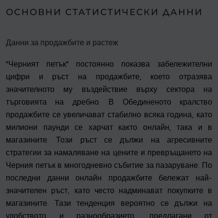
ОСНОВНИ СТАТИСТИЧЕСКИ ДАННИ
Данни за продажбите и растеж
"Черният петък" постоянно показва забележителни
цифри и ръст на продажбите, което отразява
значителното му въздействие върху сектора на
търговията на дребно. В Обединеното кралство
продажбите се увеличават стабилно всяка година, като
милиони паунди се харчат както онлайн, така и в
магазините. Този ръст се дължи на агресивните
стратегии за намаляване на цените и превръщането на
Черния петък в многодневно събитие за пазаруване. По
последни данни онлайн продажбите бележат най-
значителен ръст, като често надминават покупките в
магазините. Тази тенденция вероятно се дължи на
удобството и разнообразието, предлагани от