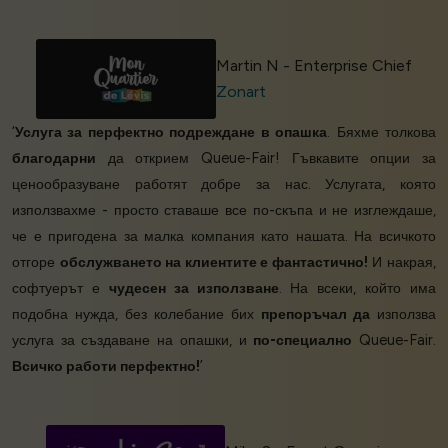
Martin N - Enterprise Chief
Zonart
‘
Услуга за перфектно подреждане в опашка
. Бяхме толкова
благодарни
да открием Queue-Fair! Гъвкавите опции за
ценообразуване работят добре за нас. Услугата, която
използвахме - просто ставаше все по-скъпа и не изглеждаше,
че е пригодена за малка компания като нашата. На всичкото
отгоре
обслужването на клиентите е фантастично!
И накрая,
софтуерът е
чудесен за използване
. На всеки, който има
подобна нужда, без колебание бих
препоръчал да
използва
услуга за създаване на опашки, и
по-специално
Queue-Fair.
Всичко работи перфектно!
’