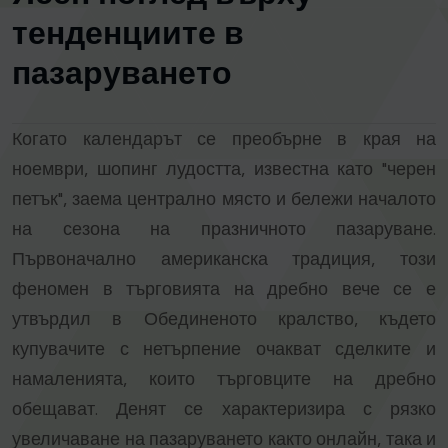
тенденциите в
пазаруването
Когато календарът се преобърне в края на
ноември, шопинг лудостта, известна като "черен
петък", заема централно място и бележи началото
на сезона на празничното пазаруване.
Първоначално американска традиция, този
феномен в търговията на дребно вече се е
утвърдил в Обединеното кралство, където
купувачите с нетърпение очакват сделките и
намаленията, които търговците на дребно
обещават. Денят се характеризира с рязко
увеличаване на пазаруването както онлайн, така и