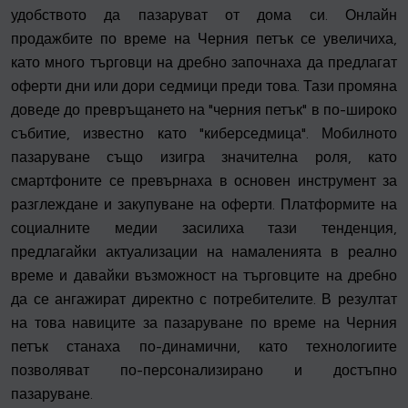
удобството да пазаруват от дома си. Онлайн
продажбите по време на Черния петък се увеличиха,
като много търговци на дребно започнаха да предлагат
оферти дни или дори седмици преди това. Тази промяна
доведе до превръщането на "черния петък" в по-широко
събитие, известно като "киберседмица". Мобилното
пазаруване също изигра значителна роля, като
смартфоните се превърнаха в основен инструмент за
разглеждане и закупуване на оферти. Платформите на
социалните медии засилиха тази тенденция,
предлагайки актуализации на намаленията в реално
време и давайки възможност на търговците на дребно
да се ангажират директно с потребителите. В резултат
на това навиците за пазаруване по време на Черния
петък станаха по-динамични, като технологиите
позволяват по-персонализирано и достъпно
пазаруване.