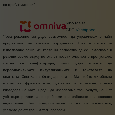
на
проблемите си.’
Riho Maisa
CEO
Veebipoed
‘Това решение ми даде възможност да управлявам онлайн
продажбите без никакви затруднения. Това е
лесно за
използване
решение, което ни позволява да се намесваме в
реално
време върху потока от посетители, които пропускаме.
Лесно се конфигурира
, като дори можете да
персонализирате визуализациите и текстовете на
опашката. Специални благодарности на Мат, който ми обясни
всичко на френски език, достъпен и ефикасен, отново
благодаря на Мат! Преди да използваме тази услуга, нашият
уеб сървър изпитваше проблеми със забавянето и ставаше
недостъпен. Като контролирахме потока от посетители,
успяхме да отстраним този проблем.’