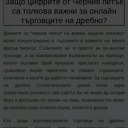
Защо цифрите от Черния петък
са толкова важни за онлайн
търговците на дребно?
Данните за "черния петък" са важни, защото показват
колко концентрирано е търсенето в рамките на много
кратък период. Събитието не е просто за по-високи
приходи, а за компресирани възможности за приходи,
когато огромен брой купувачи пристигат наведнъж,
сравняват бързо офертите и очакват страниците,
количките и касите да работят незабавно. За търговците
на дребно статистическите данни сочат една
оперативна реалност: ако сайтът ви не може да остане
бърз и достъпен по време на пика, възможността може
да изчезне също толкова бързо, колкото е дошла.
Ето защо корпоративните търговци на дребно