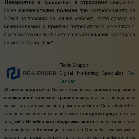
‘
Невероятно е! Queue-Fair е страхотен!
Queue-Fair
беше
изключително полезен
при контролирането на
обема на трафика на нашия уебсайт, което доведе до
безпроблемно и приятно
потребителско изживяване.
Системата и обслужването са
първокласни.
Благодаря
ви много Queue-Fair!’
Flavia Siluppo
Digital Marketing Specialist
Re-
Lender
‘
Отлична поддръжка
. Нашият бизнес има
сложни търговски
изисквания
и
големият трафик към
сайта ни в определени
часове и дати създаваше огромни проблеми. Сега Queue-Fair
ги управлява ефективно и ние имаме
контрол върху
потока от
продажби.
Незабавната поддръжка, която
е на разположение
по телефона, е
блестяща
- екипът на Queue Fair излиза извън
рамките на възможностите си, за да решава проблеми и да