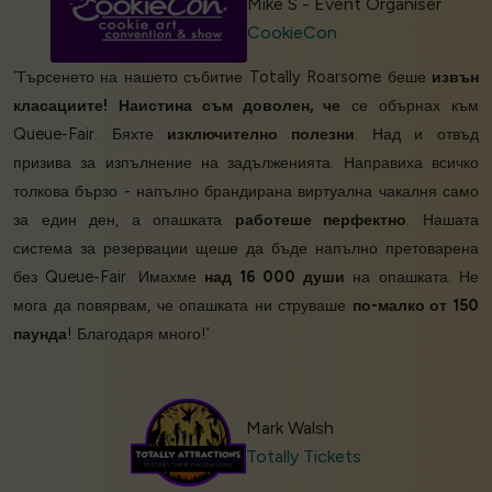
Mike S - Event Organiser
CookieCon
‘Търсенето на нашето събитие Totally Roarsome беше
извън
класациите!
Наистина съм доволен, че
се обърнах към
Queue-Fair. Бяхте
изключително полезни
. Над и отвъд
призива за изпълнение на задълженията. Направиха всичко
толкова бързо - напълно брандирана виртуална чакалня само
за един ден, а опашката
работеше перфектно
. Нашата
система за резервации щеше да бъде напълно претоварена
без Queue-Fair. Имахме
над 16 000 души
на опашката. Не
мога да повярвам, че опашката ни струваше
по-малко от 150
паунда
! Благодаря много!’
Mark Walsh
Totally Tickets