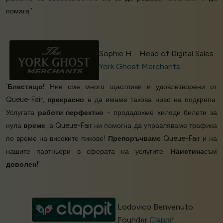
помага.’
Sophie H - Head of Digital Sales
York Ghost Merchants
‘
Блестящо!
Ние сме много щастливи и удовлетворени от
Queue-Fair,
прекрасно
е да имаме такова ниво на подкрепа.
Услугата
работи перфектно
- продадохме хиляди билети за
нула
време
, а Queue-Fair ни помогна да управляваме трафика
по време на високите пикове!
Препоръчваме
Queue-Fair и на
нашите партньори в сферата на услугите.
Наистина
съм
доволен!
’
Lodovico Benvenuto
Founder
Clappit