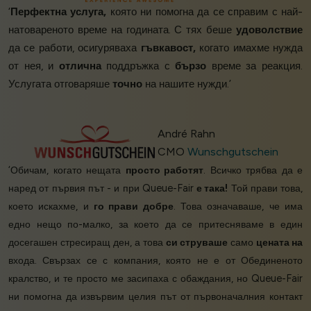
‘
Перфектна услуга,
която ни помогна да се справим с най-
натовареното време на годината. С тях беше
удоволствие
да се работи, осигуряваха
гъвкавост,
когато имахме нужда
от нея, и
отлична
поддръжка с
бързо
време за реакция.
Услугата отговаряше
точно
на нашите нужди.’
André Rahn
CMO
Wunschgutschein
‘Обичам, когато нещата
просто работят
. Всичко трябва да е
наред от първия път - и при Queue-Fair
е така!
Той прави това,
което искахме, и
го прави добре
. Това означаваше, че има
едно нещо по-малко, за което да се притесняваме в един
досегашен стресиращ ден, а това
си струваше
само
цената на
входа. Свързах се с компания, която не е от Обединеното
кралство, и те просто ме засипаха с обаждания, но Queue-Fair
ни помогна да извървим целия път от първоначалния контакт