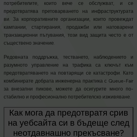
потребителите, които вече се обслужват, и се
предотвратява претоварването на инфраструктурата
ви. За корпоративните организации, които провеждат
кампании, стартирания, продажби или натоварени
транзакционни пътувания, този вид защита често е от
съществено значение.
Редовната поддръжка, тестването, наблюдението и
разумното управление на трафика са ключът към
предотвратяването на повтарящи се катастрофи. Като
комбинирате добрата инженерна практика с Queue-Fair
за внезапни пикове, можете да осигурите много по-
стабилно и професионално потребителско изживяване.
Как мога да предотвратя срив
на уебсайта си в бъдеще след
неотдавнашно прекъсване?