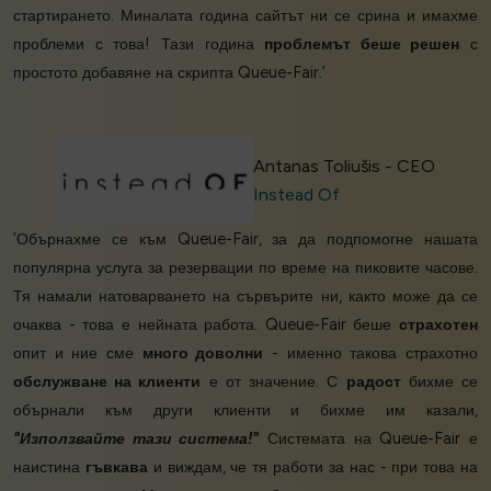
стартирането. Миналата година сайтът ни се срина и имахме
проблеми с това! Тази година
проблемът беше решен
с
простото добавяне на скрипта Queue-Fair.’
Antanas Toliušis - CEO
Instead Of
‘Обърнахме се към Queue-Fair, за да подпомогне нашата
популярна услуга за резервации по време на пиковите часове.
Тя намали натоварването на сървърите ни, както може да се
очаква - това е нейната работа. Queue-Fair беше
страхотен
опит и ние сме
много доволни
- именно такова страхотно
обслужване на клиенти
е от значение. С
радост
бихме се
обърнали към други клиенти и бихме им казали,
"Използвайте тази система!"
Системата на Queue-Fair е
наистина
гъвкава
и виждам, че тя работи за нас - при това на