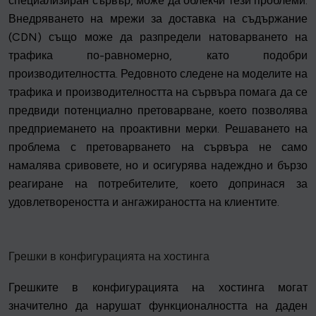
специализиран сървър, може да облекчи тези проблеми.
Внедряването на мрежи за доставка на съдържание
(CDN) също може да разпредели натоварването на
трафика по-равномерно, като подобри
производителността. Редовното следене на моделите на
трафика и производителността на сървъра помага да се
предвиди потенциално претоварване, което позволява
предприемането на проактивни мерки. Решаването на
проблема с претоварването на сървъра не само
намалява сривовете, но и осигурява надеждно и бързо
реагиране на потребителите, което допринася за
удовлетвореността и ангажираността на клиентите.
Грешки в конфигурацията на хостинга
Грешките в конфигурацията на хостинга могат
значително да нарушат функционалността на даден