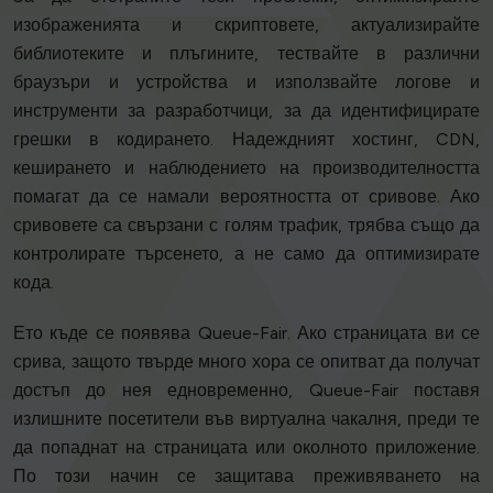
изображенията и скриптовете, актуализирайте
библиотеките и плъгините, тествайте в различни
браузъри и устройства и използвайте логове и
инструменти за разработчици, за да идентифицирате
грешки в кодирането. Надеждният хостинг, CDN,
кеширането и наблюдението на производителността
помагат да се намали вероятността от сривове. Ако
сривовете са свързани с голям трафик, трябва също да
контролирате търсенето, а не само да оптимизирате
кода.
Ето къде се появява Queue-Fair. Ако страницата ви се
срива, защото твърде много хора се опитват да получат
достъп до нея едновременно, Queue-Fair поставя
излишните посетители във виртуална чакалня, преди те
да попаднат на страницата или околното приложение.
По този начин се защитава преживяването на