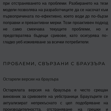
при отстраняването на проблеми. Разбирането на тези
модели позволява на разработчиците да се насочат към
първопричината по-ефективно, което води до по-бързи
поправки и превантивни мерки. Този проактивен подход
не само смекчава текущите проблеми, но и
предотвратява бъдещи сривове, като осигурява по-
гладко уеб изживяване за всички потребители.
ПРОБЛЕМИ, СВЪРЗАНИ С БРАУЗЪРА
Остарели версии на браузъра
Остарялата версия на браузъра е често срещан
виновник за сривовете на уебстраници. Браузърите се
актуализират непрекъснато с цел подобряване на
производителността, отстраняване на грешки и