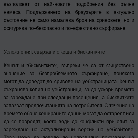
възползват от най-новите подобрения без ръчна
намеса. Поддържането на браузърите в актуално
състояние не само намалява броя на сривовете, но и
осигурява по-безопасно и по-ефективно сърфиране.
Усложнения, свързани с кеша и бисквитките
Кешът и "бисквитките", въпреки че са от съществено
значение за безпроблемното сърфиране, понякога
могат да доведат до сривове на уебстраницата. Кешът
съхранява копия на уебстраници, за да ускори времето
за зареждане при следващи посещения, а бисквитките
запазват предпочитанията на потребителя. С течение на
времето обаче кешираните данни могат да остареят или
да се повредят, което води до конфликти при опит за
зареждане на актуализирани версии на уебсайтове.
Това може да доведе до неправилно показване на