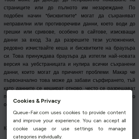
страниците или до пълното им незареждане. По
подобен начин "бисквитките" могат да съхраняват
неправилни или противоречиви данни, което води до
грешки или сривове, особено в сайтове, изискващи
данни за вход. За да разрешите тези усложнения,
редовно изчиствайте кеша и бисквитките на браузъра
си. Това принуждава браузъра да изтегли най-новата
версия на уебстраницата и нулира всички съхранени
данни, които могат да причинят проблеми. Макар че
първоначално това може да забави сърфирането, тъй
като данните се кешират отново, често се разрешават
постоянни проблеми и се намаляват сривовете, което
Cookies & Privacy
осигурява по-надеждно сърфиране.
Queue-Fair.com uses cookies to provide content
and improve your experience. You can accept all
Конфликти при разширенията на браузъра
cookie usage or use settings to manage
categories individually.