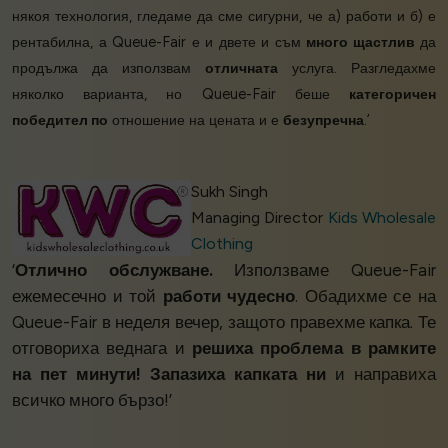
някоя технология, гледаме да сме сигурни, че а) работи и б) е
рентабилна, а Queue-Fair е и двете и съм
много щастлив
да
продължа да използвам
отличната
услуга. Разгледахме
няколко варианта, но Queue-Fair беше
категоричен
победител по
отношение на цената и е
безупречна
.’
Sukh Singh
Managing Director
Kids Wholesale
Clothing
‘
Отлично обслужване.
Използваме Queue-Fair
ежемесечно и той
работи чудесно
. Обадихме се на
Queue-Fair в неделя вечер, защото правехме капка. Те
отговориха веднага и
решиха проблема в рамките
на пет минути!
Запазиха капката ни
и направиха
всичко много бързо!’