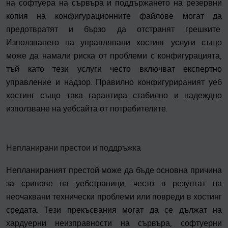
на софтуера на сървъра и поддържането на резервни
копия на конфигурационните файлове могат да
предотвратят и бързо да отстранят грешките.
Използването на управлявани хостинг услуги също
може да намали риска от проблеми с конфигурацията,
тъй като тези услуги често включват експертно
управление и надзор. Правилно конфигурираният уеб
хостинг също така гарантира стабилно и надеждно
използване на уебсайта от потребителите.
Непланирани престои и поддръжка
Непланираният престой може да бъде основна причина
за сривове на уебстраници, често в резултат на
неочаквани технически проблеми или повреди в хостинг
средата. Тези прекъсвания могат да се дължат на
хардуерни неизправности на сървъра, софтуерни