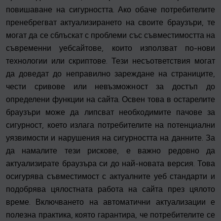
повишаване на сигурността. Ако обаче потребителите
пренебрегват актуализирането на своите браузъри, те
могат да се сблъскат с проблеми със съвместимостта на
съвременни уебсайтове, които използват по-нови
технологии или скриптове. Тези несъответствия могат
да доведат до неправилно зареждане на страниците,
чести сривове или невъзможност за достъп до
определени функции на сайта. Освен това в остарелите
браузъри може да липсват необходимите пачове за
сигурност, което излага потребителите на потенциални
уязвимости и нарушения на сигурността на данните. За
да намалите тези рискове, е важно редовно да
актуализирате браузъра си до най-новата версия. Това
осигурява съвместимост с актуалните уеб стандарти и
подобрява цялостната работа на сайта през цялото
време. Включването на автоматични актуализации е
полезна практика, която гарантира, че потребителите се