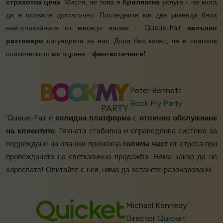
страхотна цена
. Мисля, че това е
брилянтна
услуга - не мога
да я похваля достатъчно. Последните ми два уикенда бяха
най-спокойните от месеци насам - Queue-Fair
напълно
разтовари
ситуацията за нас. Дори бих казал, че е спасила
психическото ми здраве -
фантастично е!
’
Peter Bennett
Book My Party
‘Queue-Fair е
солидна платформа
с
отлично обслужване
на клиентите
. Тяхната стабилна и справедлива система за
подреждане на опашки премахна
голяма част
от стреса при
провеждането на светкавична продажба. Няма какво да не
харесвате! Опитайте с нея, няма да останете разочаровани.’
Michael Kennedy
Director
Quicket