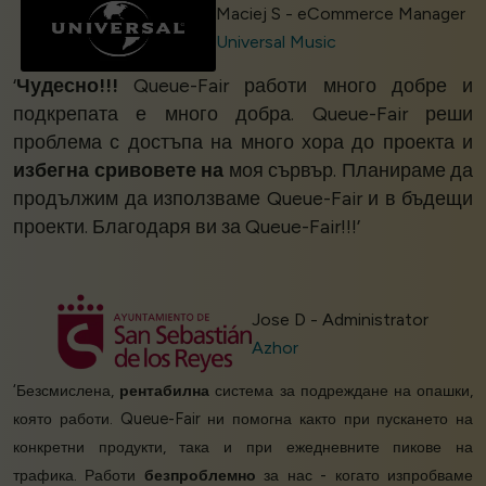
Maciej S - eCommerce Manager
Universal Music
‘
Чудесно!!!
Queue-Fair работи много добре и
подкрепата е много добра. Queue-Fair реши
проблема с достъпа на много хора до проекта и
избегна сривовете на
моя сървър. Планираме да
продължим да използваме Queue-Fair и в бъдещи
проекти. Благодаря ви за Queue-Fair!!!’
Jose D - Administrator
Azhor
‘Безсмислена,
рентабилна
система за подреждане на опашки,
която работи. Queue-Fair ни помогна както при пускането на
конкретни продукти, така и при ежедневните пикове на
трафика. Работи
безпроблемно
за нас - когато изпробваме