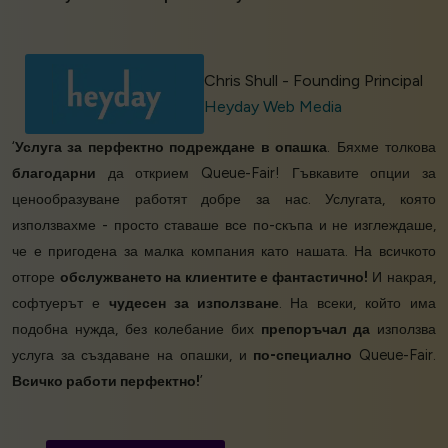
Chris Shull - Founding Principal
Heyday Web Media
‘
Услуга за перфектно подреждане в опашка
. Бяхме толкова
благодарни
да открием Queue-Fair! Гъвкавите опции за
ценообразуване работят добре за нас. Услугата, която
използвахме - просто ставаше все по-скъпа и не изглеждаше,
че е пригодена за малка компания като нашата. На всичкото
отгоре
обслужването на клиентите е фантастично!
И накрая,
софтуерът е
чудесен за използване
. На всеки, който има
подобна нужда, без колебание бих
препоръчал да
използва
услуга за създаване на опашки, и
по-специално
Queue-Fair.
Всичко работи перфектно!
’