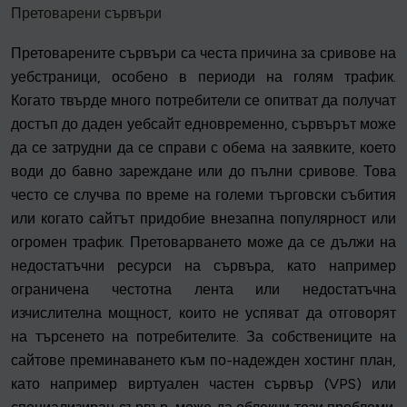
Претоварени сървъри
Претоварените сървъри са честа причина за сривове на
уебстраници, особено в периоди на голям трафик.
Когато твърде много потребители се опитват да получат
достъп до даден уебсайт едновременно, сървърът може
да се затрудни да се справи с обема на заявките, което
води до бавно зареждане или до пълни сривове. Това
често се случва по време на големи търговски събития
или когато сайтът придобие внезапна популярност или
огромен трафик. Претоварването може да се дължи на
недостатъчни ресурси на сървъра, като например
ограничена честотна лента или недостатъчна
изчислителна мощност, които не успяват да отговорят
на търсенето на потребителите. За собствениците на
сайтове преминаването към по-надежден хостинг план,
като например виртуален частен сървър (VPS) или