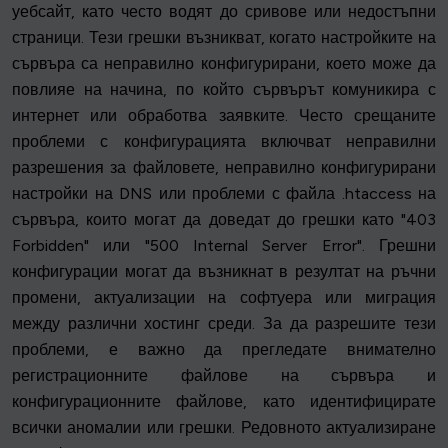
уебсайт, като често водят до сривове или недостъпни
страници. Тези грешки възникват, когато настройките на
сървъра са неправилно конфигурирани, което може да
повлияе на начина, по който сървърът комуникира с
интернет или обработва заявките. Често срещаните
проблеми с конфигурацията включват неправилни
разрешения за файловете, неправилно конфигурирани
настройки на DNS или проблеми с файла .htaccess на
сървъра, които могат да доведат до грешки като "403
Forbidden" или "500 Internal Server Error". Грешни
конфигурации могат да възникнат в резултат на ръчни
промени, актуализации на софтуера или миграция
между различни хостинг среди. За да разрешите тези
проблеми, е важно да прегледате внимателно
регистрационните файлове на сървъра и
конфигурационните файлове, като идентифицирате
всички аномалии или грешки. Редовното актуализиране