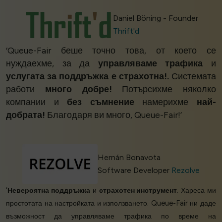
Daniel Böning - Founder
Thrift'd
‘Queue-Fair беше точно това, от което се
нуждаехме, за да
управляваме трафика
и
услугата за поддръжка е страхотна!.
Системата
работи
много добре!
Потърсихме няколко
компании и
без съмнение
намерихме
най-
добрата!
Благодаря ви много, Queue-Fair!’
Hernán Bonavota
Software Developer
Rezolve
‘
Невероятна поддръжка
и
страхотен инструмент
. Хареса ми
простотата на настройката и използването. Queue-Fair ни даде
възможност да управляваме трафика по време на