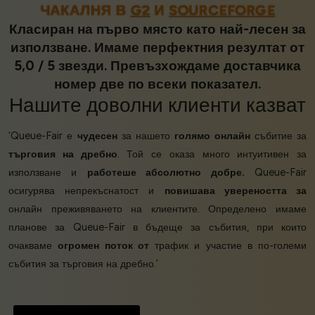
ЧАКАЛНЯ В
G2
И
SOURCEFORGE
Класиран на първо място като най-лесен за
използване. Имаме перфектния резултат от
5,0 / 5 звезди. Превъзхождаме доставчика
номер две по всеки показател.
Нашите
доволни клиенти
казват
‘Queue-Fair е
чудесен
за нашето
голямо онлайн
събитие за
търговия на дребно
. Той се оказа много интуитивен за
използване и
работеше абсолютно добре.
Queue-Fair
осигурява непрекъснатост и
повишава увереността за
онлайн преживяването на клиентите. Определено имаме
планове за Queue-Fair в бъдеще за събития, при които
очакваме
огромен поток от
трафик и участие в по-големи
събития за търговия на дребно.’