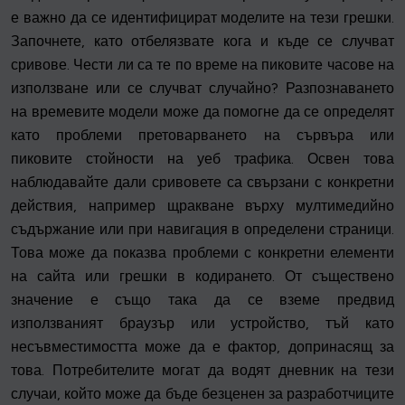
е важно да се идентифицират моделите на тези грешки.
Започнете, като отбелязвате кога и къде се случват
сривове. Чести ли са те по време на пиковите часове на
използване или се случват случайно? Разпознаването
на времевите модели може да помогне да се определят
като проблеми претоварването на сървъра или
пиковите стойности на уеб трафика. Освен това
наблюдавайте дали сривовете са свързани с конкретни
действия, например щракване върху мултимедийно
съдържание или при навигация в определени страници.
Това може да показва проблеми с конкретни елементи
на сайта или грешки в кодирането. От съществено
значение е също така да се вземе предвид
използваният браузър или устройство, тъй като
несъвместимостта може да е фактор, допринасящ за
това. Потребителите могат да водят дневник на тези
случаи, който може да бъде безценен за разработчиците