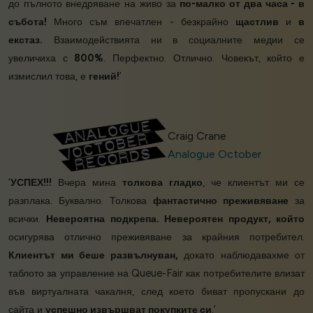
до пълното внедряване на живо за
по-малко от два часа - в
събота!
Много съм впечатлен - безкрайно
щастлив
и
в
екстаз.
Взаимодействията ни в социалните медии се
увеличиха с
800%
. Перфектно. Отлично. Човекът, който е
измислил това, е
гений!
’
Craig Crane
Analogue October
‘
УСПЕХ!!!
Вчера мина
толкова гладко
, че клиентът ми се
разплака. Буквално. Толкова
фантастично преживяване
за
всички.
Невероятна подкрепа. Невероятен продукт, който
осигурява отлично преживяване за крайния потребител.
Клиентът ми беше развълнуван,
докато наблюдавахме от
таблото за управление на Queue-Fair как потребителите влизат
във виртуалната чакалня, след което биват пропускани до
сайта и
успешно извършват покупките си
.’