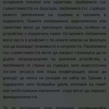
остарелите плъгини или скриптове, проблемите със
съвместимостта на браузъра, проблемите със сървъра,
рязкото увеличаване на трафика и грешките в
кодирането. Тежките изображения, видеоклипове или
скриптове могат да претоварят браузъра, особено на
устройства с ограничена памет. Остарелите библиотеки
могат да са в конфликт с по-новите версии на браузъра
или да въвеждат уязвимости в сигурността. Проблемите
със съвместимостта могат да накарат страницата да се
държи непредсказуемо на различни устройства, а
проблемите от страна на сървъра, като недостатъчни
хостинг ресурси или лоша конфигурация, могат да
доведат до липса на реакция на сайта ви. Грешки в
кодирането, като безкрайни цикли, изтичане на памет
или необслужвани изключения, също могат да нарушат
функционалността.
За да отстраните тези проблеми, оптимизирайте