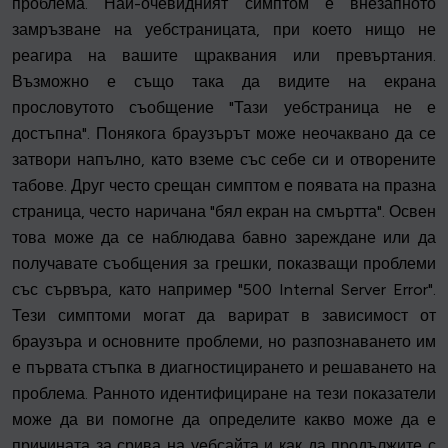
проблема. Най-очевидният симптом е внезапното
замръзване на уебстраницата, при което нищо не
реагира на вашите щраквания или превъртания.
Възможно е също така да видите на екрана
прословутото съобщение "Тази уебстраница не е
достъпна". Понякога браузърът може неочаквано да се
затвори напълно, като вземе със себе си и отворените
табове. Друг често срещан симптом е появата на празна
страница, често наричана "бял екран на смъртта". Освен
това може да се наблюдава бавно зареждане или да
получавате съобщения за грешки, показващи проблеми
със сървъра, като например "500 Internal Server Error".
Тези симптоми могат да варират в зависимост от
браузъра и основните проблеми, но разпознаването им
е първата стъпка в диагностицирането и решаването на
проблема. Ранното идентифициране на тези показатели
може да ви помогне да определите какво може да е
причината за срива на уебсайта и как да продължите с