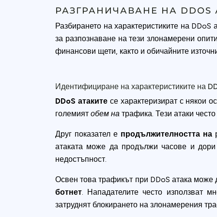
РАЗГРАНИЧАВАНЕ НА DDOS 
Разбирането на характеристиките на DDoS а
за разпознаване на тези злонамерени опити
финансови щети, както и обичайните източни
Идентифициране на характеристиките на D
DDoS атаките
се характеризират с някои ос
големият
обем на
трафика. Тези атаки често
Друг показател е
продължителността на
р
атаката може да продължи часове и дори 
недостъпност.
Освен това трафикът при DDoS атака може д
ботнет
. Нападателите често използват м
затруднят блокирането на злонамерения тра