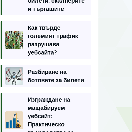
билети, скалперите
и търгашите
Как твърде
големият трафик
разрушава
уебсайта?
Разбиране на
ботовете за билети
Изграждане на
мащабируем
уебсайт:
Практическо