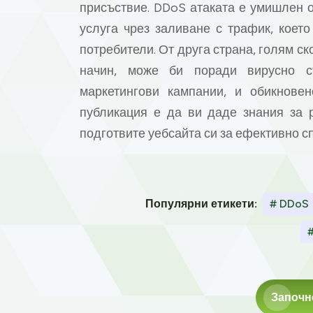
присъствие. DDoS атаката е умишлен о
услуга чрез заливане с трафик, което
потребители. От друга страна, голям с
начин, може би поради вирусно 
маркетингови кампании, и обикнове
публикация е да ви даде знания за 
подготвите уебсайта си за ефективно сп
Популярни етикети:
# DDoS
#
Започн