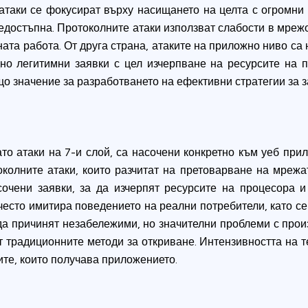
таки се фокусират върху насищането на целта с огромни 
едостъпна. Протоколните атаки използват слабости в мрежо
ата работа. От друга страна, атаките на приложно ниво са
но легитимни заявки с цел изчерпване на ресурсите на 
о значение за разработването на ефективни стратегии за з
то атаки на 7-и слой, са насочени конкретно към уеб при
околните атаки, които разчитат на претоварване на мрежа
очени заявки, за да изчерпят ресурсите на процесора и
често имитира поведението на реални потребители, като се
да причинят незабележими, но значителни проблеми с произ
т традиционните методи за откриване. Интензивността на т
ките, които получава приложението.