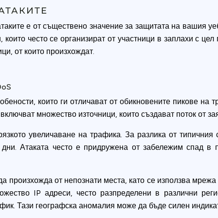
АТАКИТЕ
таките е от съществено значение за защитата на вашия уеб
, които често се организират от участници в заплахи с цел
ци, от които произхождат.
DoS
обености, които ги отличават от обикновените пикове на т
 включват множество източници, които създават поток от за
язкото увеличаване на трафика. За разлика от типичния 
дни. Атаката често е придружена от забележим спад в 
а произхожда от непознати места, като се използва мрежа
ножество IP адреси, често разпределени в различни рег
фик. Тази географска аномалия може да бъде силен индика