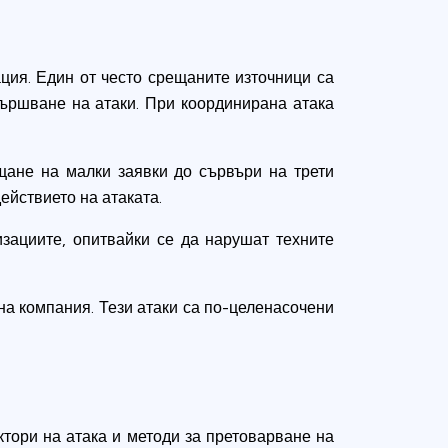
ация. Един от често срещаните източници са
вършване на атаки. При координирана атака
щане на малки заявки до сървъри на трети
ействието на атаката.
зациите, опитвайки се да нарушат техните
на компания. Тези атаки са по-целенасочени
ктори на атака и методи за претоварване на