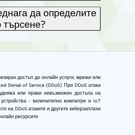
еднага да определите
о търсене?
изиран достъп до онлайн услуги, мрежи или
ed Denial of Service (DDoS). При DDoS атака
руднява или прави невъзможен достъпа на
 устройства - включително компютри и IoT
ото на DDoS атаките и другите киберзаплахи
онлайн ресурсите.