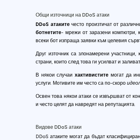
Общи източници на DDoS атаки
DDoS атаките
често произтичат от различн
ботнетите
- мрежи от заразени компютри, 
всеки бот изпраща заявки към целевия сърв
Друг източник са злонамерени участници, 
страни, които след това ги усилват и залива
В някои случаи
хактивистите
могат да ин
услуги. Мотивите им често са по-скоро
идеол
Освен това някои атаки се извършват от ко
и често целят да навредят на репутацията.
Видове DDoS атаки
DDoS атаките могат да бъдат класифицирани