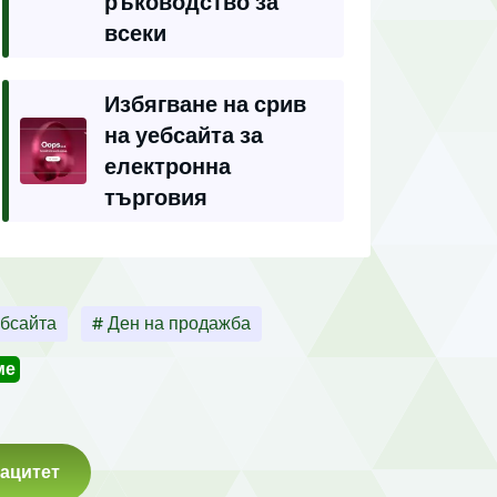
ръководство за
всеки
Избягване на срив
на уебсайта за
електронна
търговия
ебсайта
# Ден на продажба
ме
ацитет