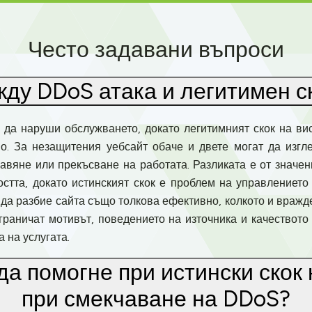
Често задавани въпроси
жду DDoS атака и легитимен с
да наруши обслужването, докато легитимният скок на ви
о. За незащитения уебсайт обаче и двете могат да изгл
авяне или прекъсване на работата. Разликата е от значе
остта, докато истинският скок е проблем на управлението
 да разбие сайта също толкова ефективно, колкото и вражд
граничат мотивът, поведението на източника и качествот
 на услугата.
да помогне при истински скок 
при смекчаване на DDoS?