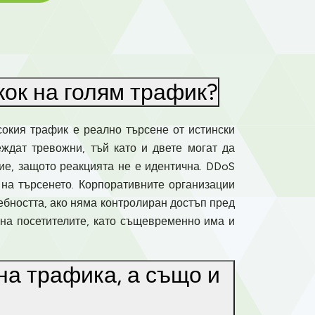
кок на голям трафик?
сокия трафик е реално търсене от истински
еждат тревожни, тъй като и двете могат да
ние, защото реакцията не е идентична. DDoS
 на търсенето. Корпоративните организации
ебността, ако няма контролиран достъп пред
о на посетителите, като същевременно има и
на трафика, а също и