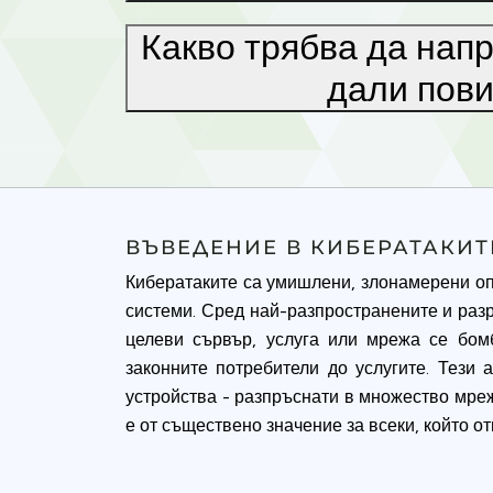
Какво трябва да напр
дали пови
ВЪВЕДЕНИЕ В КИБЕРАТАКИТ
Кибератаките са умишлени, злонамерени оп
системи. Сред най-разпространените и разру
целеви сървър, услуга или мрежа се бом
законните потребители до услугите. Тези
устройства - разпръснати в множество мреж
е от съществено значение за всеки, който о