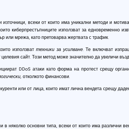
и източници, всеки от които има уникални методи и мотив
които киберпрестъпниците използват за едновременно из
ър или мрежа, като претоварва жертвата с трафик.
които използват
техники за усилване
. Те включват изпра
т целевия сайт. Този метод може значително да увеличи възд
ициират DDoS атаки като форма на протест срещу органи
огически,
отколкото финансови.
нкуренти или от лица, които имат лична вендета срещу даде
 в няколко основни типа, всеки от които има различни ве