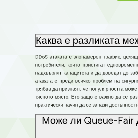
Каква е разликата ме
DDoS атаката е злонамерен трафик, целящ 
потребители, които пристигат едновременн
надхвърлят капацитета и да доведат до заб
атаката е преди всичко проблем на сигурн
трябва да признаят, че популярността може
тясното място. Ето защо е важно да се раз
практически начин да се запази достъпността
Може ли Queue-Fair 