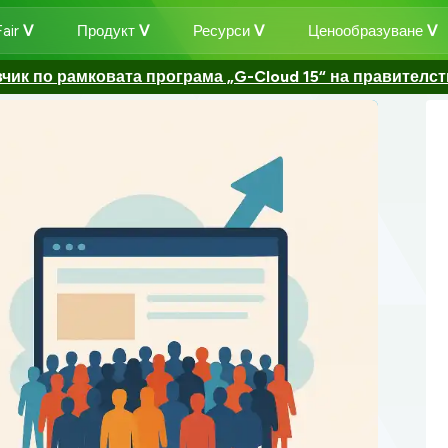
air
Продукт
Ресурси
Ценообразуване
ик по рамковата програма „G-Cloud 15“ на правителс