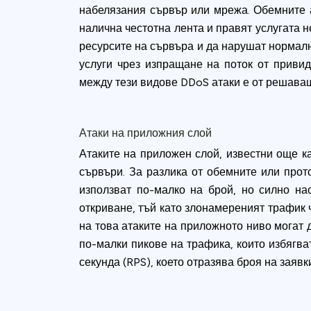
набелязания сървър или мрежа. Обемните а
налична честотна лента и правят услугата н
ресурсите на сървъра и да нарушат нормалн
услуги чрез изпращане на поток от привид
между тези видове DDoS атаки е от решаващ
Атаки на приложния слой
Атаките на приложен слой, известни още ка
сървъри. За разлика от обемните или прот
използват по-малко на брой, но силно нас
откриване, тъй като злонамереният трафик 
на това атаките на приложното ниво могат 
по-малки пикове на трафика, които избягва
секунда (RPS), което отразява броя на заяв