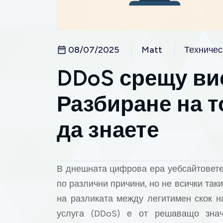
08/07/2025
Matt
Техничес
DDoS срещу ви
Разбиране на т
да знаете
В днешната цифрова ера уебсайтовете 
по различни причини, но не всички так
на разликата между легитимен скок н
услуга (DDoS) е от решаващо знач