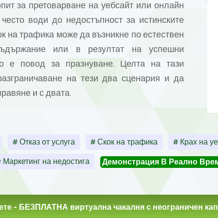
пит за претоварване на уебсайт или онлайн
 често води до недостъпност за истинските
кок на трафика може да възникне по естествен
съдържание или в резултат на успешни
но е повод за празнуване. Целта на тази
разграничаване на тези два сценария и да
равяне и с двата.
# Отказ от услуга
# Скок на трафика
# Крах на у
 Маркетинг на недостига
Демонстрация В Реално Вре
ете
- БЕЗПЛАТНА виртуална чакалня с неограничен кап