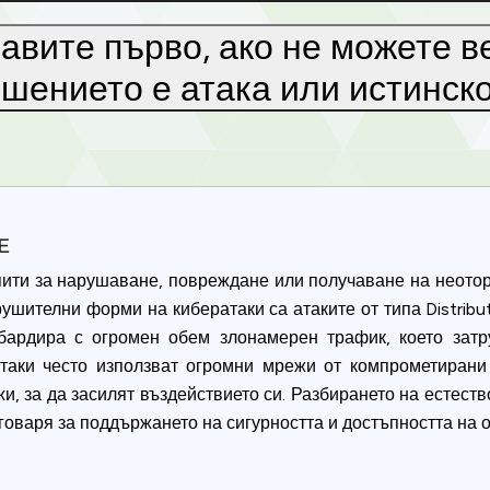
авите първо, ако не можете в
шението е атака или истинск
Е
ити за нарушаване, повреждане или получаване на неотор
шителни форми на кибератаки са атаките от типа Distribut
бардира с огромен обем злонамерен трафик, което зат
 атаки често използват огромни мрежи от компрометирани
и, за да засилят въздействието си. Разбирането на естеств
тговаря за поддържането на сигурността и достъпността на 