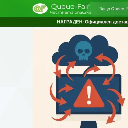
Queue-Fair
Защо Queue-F
Честната опашка
НАГРАДЕН:
Официален доставч