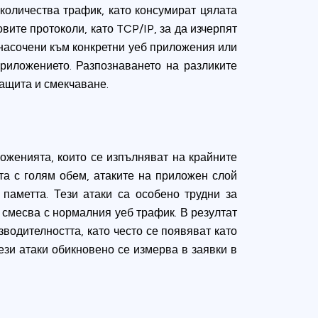
количества трафик, като консумират цялата
вите протоколи, като TCP/IP, за да изчерпят
 насочени към конкретни уеб приложения или
приложението. Разпознаването на разликите
ащита и смекчаване.
ложенията, които се изпълняват на крайните
та с голям обем, атаките на приложен слой
 паметта. Тези атаки са особено трудни за
 смесва с нормалния уеб трафик. В резултат
водителността, като често се появяват като
ези атаки обикновено се измерва в заявки в