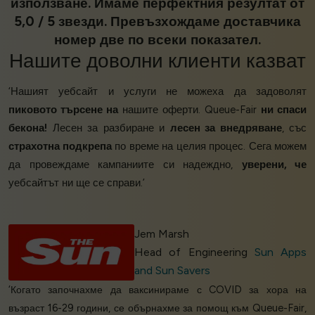
използване. Имаме перфектния резултат от
5,0 / 5 звезди. Превъзхождаме доставчика
номер две по всеки показател.
Нашите
доволни клиенти
казват
‘Нашият уебсайт и услуги не можеха да задоволят
пиковото търсене на
нашите оферти. Queue-Fair
ни спаси
бекона!
Лесен за разбиране и
лесен за внедряване
, със
страхотна подкрепа
по време на целия процес. Сега можем
да провеждаме кампаниите си надеждно,
уверени, че
уебсайтът ни ще се справи.’
Jem Marsh
Head of Engineering
Sun Apps
and Sun Savers
‘Когато започнахме да ваксинираме с COVID за хора на
възраст 16-29 години, се обърнахме за помощ към Queue-Fair,