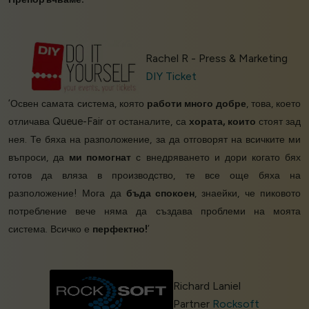
Rachel R - Press & Marketing
DIY Ticket
‘Освен самата система, която
работи много добре
, това, което
отличава Queue-Fair от останалите, са
хората, които
стоят зад
нея. Те бяха на разположение, за да отговорят на всичките ми
въпроси, да
ми помогнат
с внедряването и дори когато бях
готов да вляза в производство, те все още бяха на
разположение! Мога да
бъда спокоен
, знаейки, че пиковото
потребление вече няма да създава проблеми на моята
система. Всичко е
перфектно!
’
Richard Laniel
Partner
Rocksoft