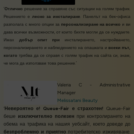
‘
Отлично
решение за справяне със ситуации на голям трафик.
Решението е
лесно за инсталиране
. Панелът на бек-офиса
разполага с много опции за
персонализиране на всичко
и ви
дава всички възможности, от които бихте могли да се нуждаете.
Имах
добър опит при
инсталирането, настройването,
персонализирането и наблюдението на опашката и
всеки път,
когато
трябва да се справя с голям трафик на сайта си, знам,
че мога да използвам това решение.’
Valeria C - Administrative
Manager
Melissatani Beauty
‘
Невероятно е! Queue-Fair е страхотен!
Queue-Fair
беше
изключително полезен
при контролирането на
обема на трафика на нашия уебсайт, което доведе до
безпроблемно и приятно
потребителско изживяване.