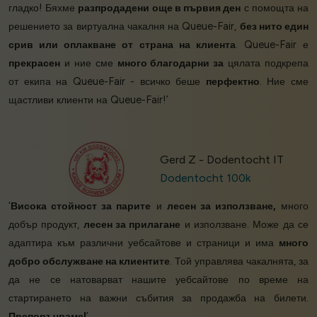
гладко! Бяхме
разпродадени още в първия ден
с помощта на
решението за виртуална чакалня на Queue-Fair,
без нито един
срив или оплакване от страна на клиента
. Queue-Fair е
прекрасен
и ние сме
много благодарни за
цялата подкрепа
от екипа на Queue-Fair - всичко беше
перфектно
. Ние сме
щастливи клиенти на Queue-Fair!’
Gerd Z - Dodentocht IT
Dodentocht 100k
‘
Висока стойност за парите
и
лесен за използване,
много
добър продукт,
лесен за прилагане
и използване. Може да се
адаптира към различни уебсайтове и страници и има
много
добро обслужване на клиентите
. Той управлява чакалнята, за
да не се натоварват нашите уебсайтове по време на
стартирането на важни събития за продажба на билети.
Препоръчваме!
’