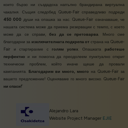
които бързо ни създадоха напълно брандирана виртуална
чакалня. Същия следобед Queue-Fair справедливо подреди
450 000
души на опашка за нас. Queue-Fair означаваше, че
нашата система може да приема резервации с темпо, с което
може да се справи,
без да се претоварва
. Много сме
благодарни за
изключителната подкрепа от
страна на Queue-
Fair и стартирахме с
голям успех
. Опашката
работеше
перфектно
и ни помогна да преодолеем пунктуално открит
технически проблем, който иначе щеше да провали
кампанията.
Благодарим ви много, много
на Queue-Fair за
вашето предложение! Оценяваме го много високо. Queue-Fair
ни спаси!
’
Alejandro Lara
Website Project Manager
EJIE