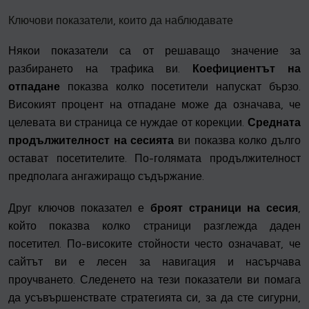
Ключови показатели, които да наблюдавате
Някои показатели са от решаващо значение за
разбирането на трафика ви.
Коефициентът на
отпадане
показва колко посетители напускат бързо.
Високият процент на отпадане може да означава, че
целевата ви страница се нуждае от корекции.
Средната
продължителност на сесията
ви показва колко дълго
остават посетителите. По-голямата продължителност
предполага ангажиращо съдържание.
Друг ключов показател е
броят страници на сесия
,
който показва колко страници разглежда даден
посетител. По-високите стойности често означават, че
сайтът ви е лесен за навигация и насърчава
проучването. Следенето на тези показатели ви помага
да усъвършенствате стратегията си, за да сте сигурни,