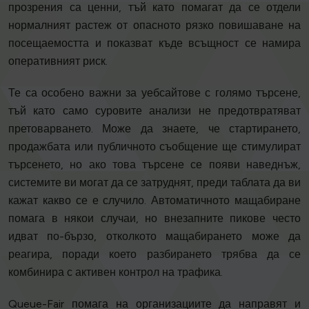
прозрения са ценни, тъй като помагат да се отдели
нормалният растеж от опасното рязко повишаване на
посещаемостта и показват къде всъщност се намира
оперативният риск.
Те са особено важни за уебсайтове с голямо търсене,
тъй като само суровите анализи не предотвратяват
претоварването. Може да знаете, че стартирането,
продажбата или публичното съобщение ще стимулират
търсенето, но ако това търсене се появи наведнъж,
системите ви могат да се затруднят, преди таблата да ви
кажат какво се е случило. Автоматичното мащабиране
помага в някои случаи, но внезапните пикове често
идват по-бързо, отколкото мащабирането може да
реагира, поради което разбирането трябва да се
комбинира с активен контрол на трафика.
Queue-Fair помага на организациите да направят и