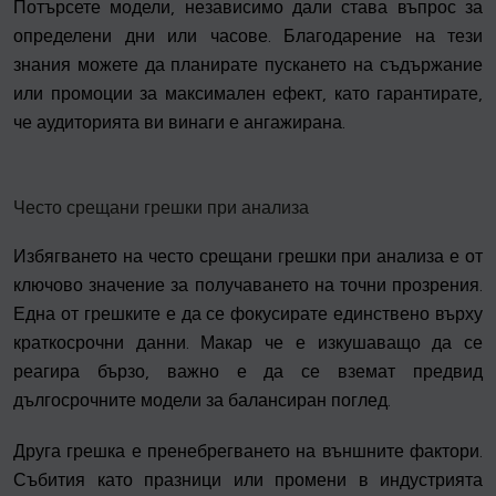
Потърсете модели, независимо дали става въпрос за
определени дни или часове. Благодарение на тези
знания можете да планирате пускането на съдържание
или промоции за максимален ефект, като гарантирате,
че аудиторията ви винаги е ангажирана.
Често срещани грешки при анализа
Избягването на често срещани грешки при анализа е от
ключово значение за получаването на точни прозрения.
Една от грешките е да се фокусирате единствено върху
краткосрочни данни. Макар че е изкушаващо да се
реагира бързо, важно е да се вземат предвид
дългосрочните модели за балансиран поглед.
Друга грешка е пренебрегването на външните фактори.
Събития като празници или промени в индустрията