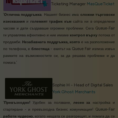
Ticketing Manager
MasQueTicket
‘
Отлична поддръжка
. Нашият бизнес има
сложни търговски
изисквания
и
големият трафик към
сайта ни в определени
часове и дати създаваше огромни проблеми. Сега Queue-Fair
ги управлява ефективно и ние имаме
контрол върху
потока от
продажби.
Незабавната поддръжка, която
е на разположение
по телефона, е
блестяща
- екипът на Queue Fair излиза извън
рамките на възможностите си, за да решава проблеми и да
помага.’
Sophie H - Head of Digital Sales
York Ghost Merchants
‘
Превъзходно!
Удобен за ползване,
лесен за
настройка и
стартиране - и превъзходна бизнес комуникация! Queue-Fair
работи чудесно
, когато нещата се разгорещят, и помага да се