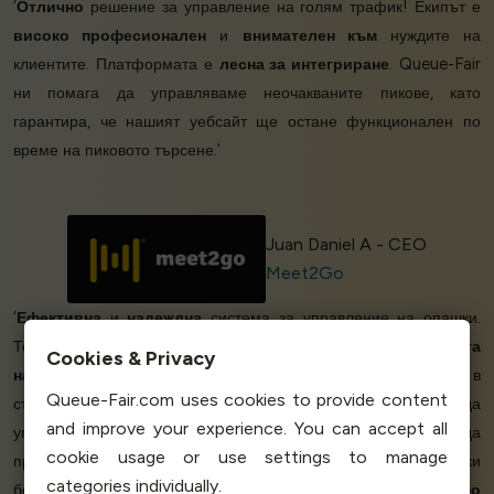
‘
Отлично
решение за управление на голям трафик! Екипът е
високо професионален
и
внимателен към
нуждите на
клиентите. Платформата е
лесна за интегриране
. Queue-Fair
ни помага да управляваме неочакваните пикове, като
гарантира, че нашият уебсайт ще остане функционален по
време на пиковото търсене.’
Juan Daniel A - CEO
Meet2Go
‘
Ефективна
и
надеждна
система за управление на опашки.
Това, което най-много отличава Queue-Fair, е нейната
лекота
Cookies & Privacy
на използване
и
безпроблемна интеграция
в
Queue-Fair.com uses cookies to provide content
съществуващата ни платформа. Тя ни помогна да
and improve your experience. You can accept all
управляваме широкомащабни скокове на трафика, без да
cookie usage or use settings to manage
причиняваме прекъсвания или смущения, осигурявайки
categories individually.
безпроблемно потребителско изживяване.
Данните в реално