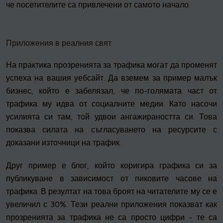
че посетителите са привлечени от самото начало.
Приложения в реалния свят
На практика прозренията за трафика могат да променят
успеха на вашия уебсайт. Да вземем за пример малък
бизнес, който е забелязал, че по-голямата част от
трафика му идва от социалните медии. Като насочи
усилията си там, той удвои ангажираността си. Това
показва силата на съгласуването на ресурсите с
доказани източници на трафик.
Друг пример е блог, който коригира графика си за
публикуване в зависимост от пиковите часове на
трафика. В резултат на това броят на читателите му се е
увеличил с 30%. Тези реални приложения показват как
прозренията за трафика не са просто цифри - те са