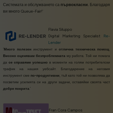
Системата и обслужването са
първокласни.
Благодаря
ви много Queue-Fair!’
Flavia Siluppo
Digital Marketing Specialist
Re-
Lender
‘
Много полезен
инструмент и
отлична техническа помощ
.
Високо оценявам
безпроблемната
му работа. Той ни помага
да
се справяме успешно
в моменти на голям потребителски
трафик на нашия уебсайт. Благодарение на неговия
инструмент сме
по-продуктивни
, тъй като той ни позволява да
посветим усилията си на други задачи, оставяйки своята част
добре покрита
.’
Fran Cora Campos