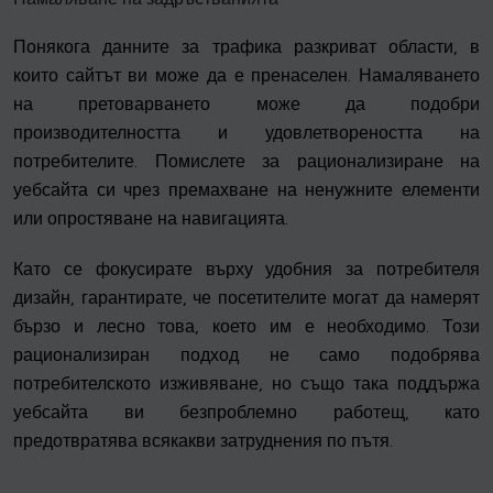
Понякога данните за трафика разкриват области, в
които сайтът ви може да е пренаселен. Намаляването
на претоварването може да подобри
производителността и удовлетвореността на
потребителите. Помислете за рационализиране на
уебсайта си чрез премахване на ненужните елементи
или опростяване на навигацията.
Като се фокусирате върху удобния за потребителя
дизайн, гарантирате, че посетителите могат да намерят
бързо и лесно това, което им е необходимо. Този
рационализиран подход не само подобрява
потребителското изживяване, но също така поддържа
уебсайта ви безпроблемно работещ, като
предотвратява всякакви затруднения по пътя.