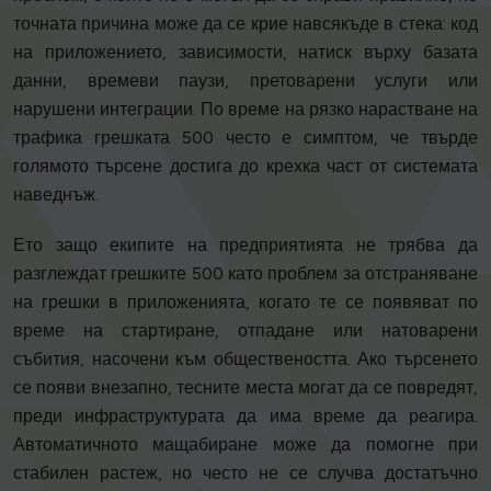
точната причина може да се крие навсякъде в стека: код
на приложението, зависимости, натиск върху базата
данни, времеви паузи, претоварени услуги или
нарушени интеграции. По време на рязко нарастване на
трафика грешката 500 често е симптом, че твърде
голямото търсене достига до крехка част от системата
наведнъж.
Ето защо екипите на предприятията не трябва да
разглеждат грешките 500 като проблем за отстраняване
на грешки в приложенията, когато те се появяват по
време на стартиране, отпадане или натоварени
събития, насочени към обществеността. Ако търсенето
се появи внезапно, тесните места могат да се повредят,
преди инфраструктурата да има време да реагира.
Автоматичното мащабиране може да помогне при
стабилен растеж, но често не се случва достатъчно