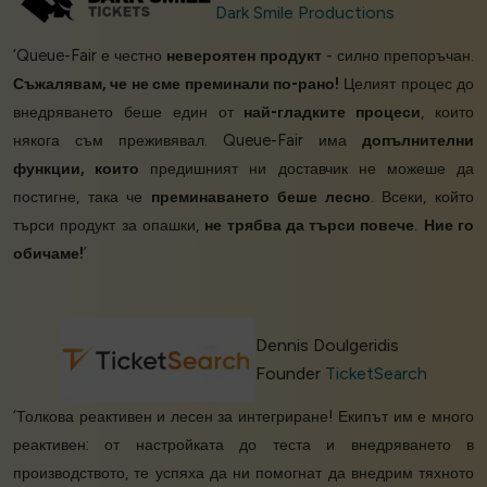
Dark Smile Productions
‘Queue-Fair е честно
невероятен продукт
- силно препоръчан.
Съжалявам, че не сме преминали по-рано!
Целият процес до
внедряването беше един от
най-гладките процеси
, които
някога съм преживявал. Queue-Fair има
допълнителни
функции, които
предишният ни доставчик не можеше да
постигне, така че
преминаването беше лесно
. Всеки, който
търси продукт за опашки,
не трябва да търси повече
.
Ние го
обичаме!
’
Dennis Doulgeridis
Founder
TicketSearch
‘Толкова реактивен и лесен за интегриране! Екипът им е много
реактивен: от настройката до теста и внедряването в
производството, те успяха да ни помогнат да внедрим тяхното