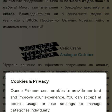
до пълното внедряване на живо за
по-малко от два часа - в
събота!
Много съм впечатлен - безкрайно
щастлив
и
в
екстаз.
Взаимодействията ни в социалните медии се
увеличиха с
800%
. Перфектно. Отлично. Човекът, който е
измислил това, е
гений!
’
Craig Crane
Analogue October
‘Чудесно решение за ефективно подреждане на опашки,
подкрепено от компетентни и
невероятни
професионалисти.
Queue-Fair е
много удобен за потребителя
и
лесен за
Cookies & Privacy
интегриране
. Екипът им ни помогна на
всяка стъпка по пътя
.
Queue-Fair.com uses cookies to provide content
Благодарение на Queue-Fair успяхме да предоставим на
and improve your experience. You can accept all
нашите потребители
добре изглеждаща
и функционираща
cookie usage or use settings to manage
автоматизирана опашка. Те разполагат с
красиво
categories individually.
административно табло за управление. Радваме се, че