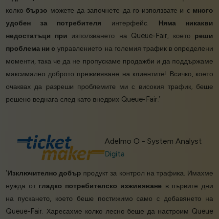
колко
бързо
можете да започнете да го използвате и с
много
удобен за потребителя
интерфейс.
Няма никакви
недостатъци при
използването на Queue-Fair, което
реши
проблема ни с
управлението на големия трафик в определени
моменти, така че да не пропускаме продажби и да поддържаме
максимално доброто преживяване на клиентите! Всичко, което
очаквах да разреши проблемите ми с високия трафик, беше
решено веднага след като внедрих Queue-Fair.’
Adelmo O - System Analyst
Digita
‘
Изключително добър
продукт за контрол на трафика. Имахме
нужда от
гладко потребителско изживяване
в първите дни
на пускането, което беше постижимо само с добавянето на
Queue-Fair. Харесахме колко лесно беше да настроим Queue