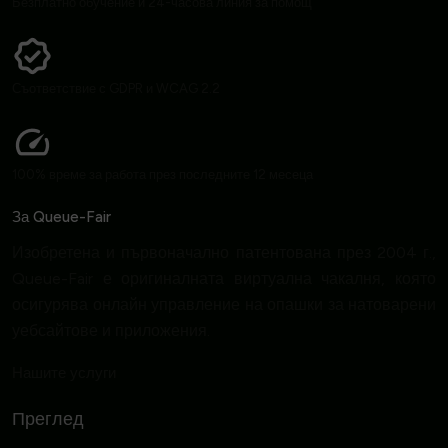
Безплатно обучение и 24-часова линия за помощ
Съответствие с GDPR и WCAG 2.2
100% време за работа през последните 12 месеца
За Queue-Fair
Изобретена и първоначално патентована през 2004 г.,
Queue-Fair е оригиналната виртуална чакалня, която
осигурява онлайн управление на опашки за натоварени
уебсайтове и приложения.
Нашите услуги
Преглед