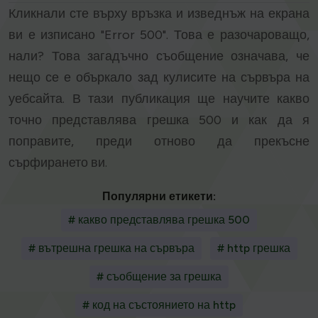
Кликнали сте върху връзка и изведнъж на екрана
ви е изписано "Error 500". Това е разочароващо,
нали? Това загадъчно съобщение означава, че
нещо се е объркало зад кулисите на сървъра на
уебсайта. В тази публикация ще научите какво
точно представлява грешка 500 и как да я
поправите, преди отново да прекъсне
сърфирането ви.
Популярни етикети:
# какво представлява грешка 500
# вътрешна грешка на сървъра
# http грешка
# съобщение за грешка
# код на състоянието на http