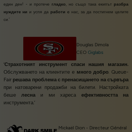
един ден! - и протече
гладко
, но също така екипът
разбра
нуждите ни
и успя да
работи с
нас, за да постигнем целите
си.’
Douglas Dimola
CEO
Giglabs
‘
Страхотният инструмент спаси нашия магазин.
Обслужването на клиентите е
много добро
. Queue-
Fair
решава проблема с пренасищането на сървъра
при натоварени продажби на билети. Настройката
беше
лесна
и ми хареса
ефективността на
инструмента.’
Mickaël Dion - Directeur Général