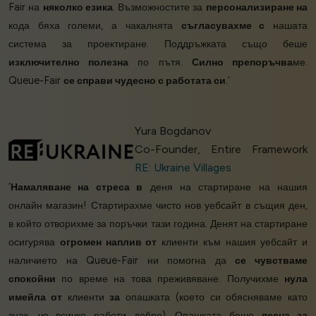
Fair на
няколко езика
. Възможностите за
персонализиране на
кода бяха големи, а чакалнята
съгласувахме с
нашата
система за проектиране. Поддръжката също беше
изключително полезна
по пътя.
Силно препоръчва
ме.
Queue-Fair
се справи чудесно с работата си
.’
Yura Bogdanov
Co-Founder, Entire Framework
RE: Ukraine Villages
‘
Намаляване на стреса в
деня на стартиране на нашия
онлайн магазин! Стартирахме чисто нов уебсайт в същия ден,
в който отворихме за поръчки тази година. Денят на стартиране
осигурява
огромен наплив от
клиенти към нашия уебсайт и
наличието на Queue-Fair ни помогна да
се чувстваме
спокойни
по време на това преживяване. Получихме
нула
имейла от
клиенти
за
опашката (което си обясняваме като
знак, че всичко работи добре). Опашката беше
лесна за