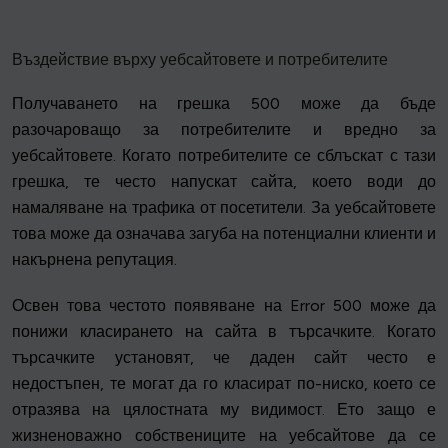
Въздействие върху уебсайтовете и потребителите
Получаването на грешка 500 може да бъде
разочароващо за потребителите и вредно за
уебсайтовете. Когато потребителите се сблъскат с тази
грешка, те често напускат сайта, което води до
намаляване на трафика от посетители. За уебсайтовете
това може да означава загуба на потенциални клиенти и
накърнена репутация.
Освен това честото появяване на Error 500 може да
понижи класирането на сайта в търсачките. Когато
търсачките установят, че даден сайт често е
недостъпен, те могат да го класират по-ниско, което се
отразява на цялостната му видимост. Ето защо е
жизненоважно собствениците на уебсайтове да се