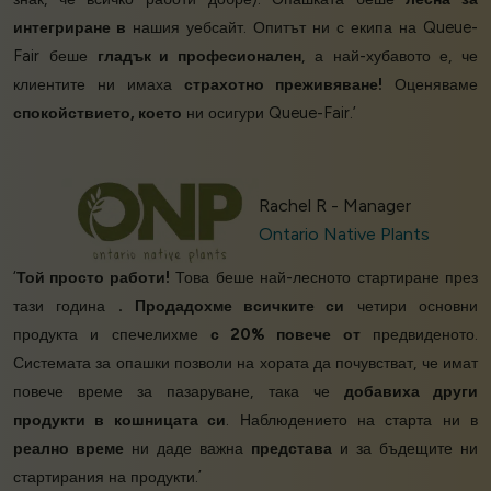
интегриране в
нашия уебсайт. Опитът ни с екипа на Queue-
Fair беше
гладък и професионален
, а най-хубавото е, че
клиентите ни имаха
страхотно преживяване!
Оценяваме
спокойствието, което
ни осигури Queue-Fair.’
Rachel R - Manager
Ontario Native Plants
‘
Той просто работи!
Това беше най-лесното стартиране през
тази година
.
Продадохме всичките си
четири основни
продукта и спечелихме
с 20% повече от
предвиденото.
Системата за опашки позволи на хората да почувстват, че имат
повече време за пазаруване, така че
добавиха други
продукти в кошницата си
. Наблюдението на старта ни в
реално време
ни даде важна
представа
и за бъдещите ни
стартирания на продукти.’