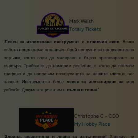
Mark Walsh
Totally Tickets
‘
Лесен за използване инструмент
и
отзивчив екип
. Всяка
събота предлагаме ограничен брой продукти за предварителна
поръчка, което води до масирано и бързо претоварване на
сървъра. Трябваше да намерим решение, с което да поемем
трафика и да направим пазаруването на нашите клиенти по-
плавно. Инструментът беше
лесен за инсталиране на
моя
уебсайт. Документацията им е
пълна и точна
.’
Christophe C - CEO
My Hobby Place
‘
Здрава, спасителна и лесна за изпълнение!
Харесва ни