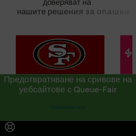
д
о
в
е
р
я
в
а
т
н
а
н
а
ш
и
т
е
р
е
ш
е
н
и
я
з
а
о
п
а
ш
к
и
Предотвратяване на сривове на
уебсайтове с Queue-Fair
Започнете сега