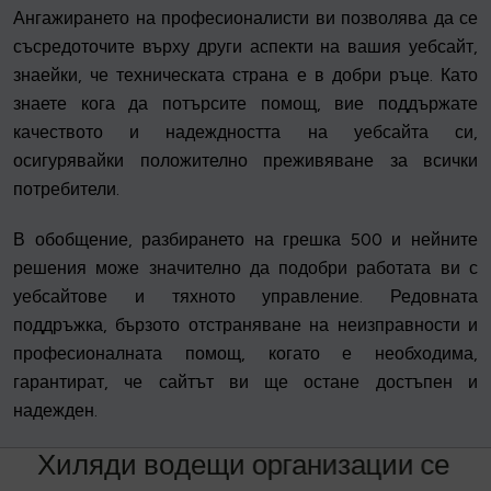
Ангажирането на професионалисти ви позволява да се
съсредоточите върху други аспекти на вашия уебсайт,
знаейки, че техническата страна е в добри ръце. Като
знаете кога да потърсите помощ, вие поддържате
качеството и надеждността на уебсайта си,
осигурявайки положително преживяване за всички
потребители.
В обобщение, разбирането на грешка 500 и нейните
решения може значително да подобри работата ви с
уебсайтове и тяхното управление. Редовната
поддръжка, бързото отстраняване на неизправности и
професионалната помощ, когато е необходима,
гарантират, че сайтът ви ще остане достъпен и
надежден.
Х
и
л
я
д
и
в
о
д
е
щ
и
о
р
г
а
н
и
з
а
ц
и
и
с
е