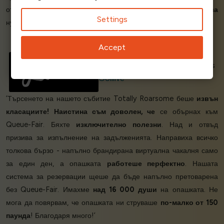
открихме Queue-Fair и че можем да
разчитаме на тях за
Settings
нуждите на нашия бизнес.
Обичаме
услугата!’
Accept
Gabriel W - Business Operations
Goliiive
‘Търсенето на нашето събитие Totally Roarsome беше
извън
класациите!
Наистина съм доволен, че
се обърнах към
Queue-Fair. Бяхте
изключително полезни
. Над и отвъд
призива за изпълнение на задълженията. Направиха всичко
толкова бързо - напълно брандирана виртуална чакалня само
за един ден, а опашката
работеше перфектно
. Нашата
система за резервации щеше да бъде напълно претоварена
без Queue-Fair. Имахме
над 16 000 души
на опашката. Не
мога да повярвам, че опашката ни струваше
по-малко от 150
паунда
! Благодаря много!’