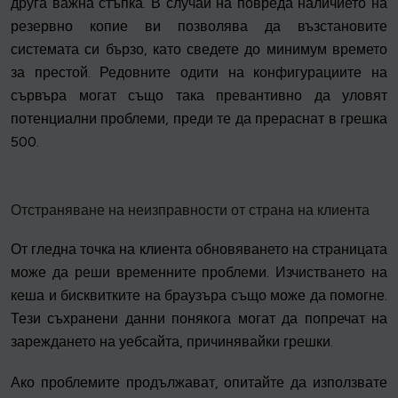
друга важна стъпка. В случай на повреда наличието на
резервно копие ви позволява да възстановите
системата си бързо, като сведете до минимум времето
за престой. Редовните одити на конфигурациите на
сървъра могат също така превантивно да уловят
потенциални проблеми, преди те да прераснат в грешка
500.
Отстраняване на неизправности от страна на клиента
От гледна точка на клиента обновяването на страницата
може да реши временните проблеми. Изчистването на
кеша и бисквитките на браузъра също може да помогне.
Тези съхранени данни понякога могат да попречат на
зареждането на уебсайта, причинявайки грешки.
Ако проблемите продължават, опитайте да използвате