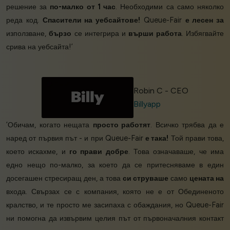
решение за
по-малко от 1 час
. Необходими са само няколко
реда код.
Спасители на уебсайтове!
Queue-Fair
е лесен за
използване,
бързо
се интегрира и
върши работа
. Избягвайте
срива на уебсайта!’
Robin C - CEO
Billyapp
‘Обичам, когато нещата
просто работят
. Всичко трябва да е
наред от първия път - и при Queue-Fair
е така!
Той прави това,
което искахме, и
го прави добре
. Това означаваше, че има
едно нещо по-малко, за което да се притесняваме в един
досегашен стресиращ ден, а това
си струваше
само
цената на
входа. Свързах се с компания, която не е от Обединеното
кралство, и те просто ме засипаха с обаждания, но Queue-Fair
ни помогна да извървим целия път от първоначалния контакт