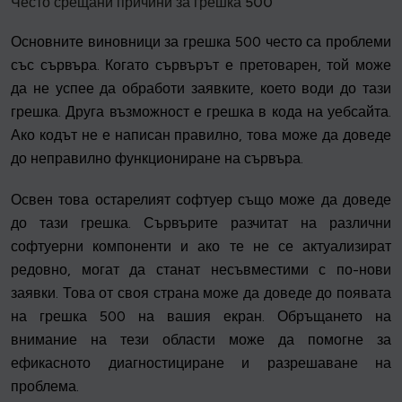
Често срещани причини за грешка 500
Основните виновници за грешка 500 често са проблеми
със сървъра. Когато сървърът е претоварен, той може
да не успее да обработи заявките, което води до тази
грешка. Друга възможност е грешка в кода на уебсайта.
Ако кодът не е написан правилно, това може да доведе
до неправилно функциониране на сървъра.
Освен това остарелият софтуер също може да доведе
до тази грешка. Сървърите разчитат на различни
софтуерни компоненти и ако те не се актуализират
редовно, могат да станат несъвместими с по-нови
заявки. Това от своя страна може да доведе до появата
на грешка 500 на вашия екран. Обръщането на
внимание на тези области може да помогне за
ефикасното диагностициране и разрешаване на
проблема.