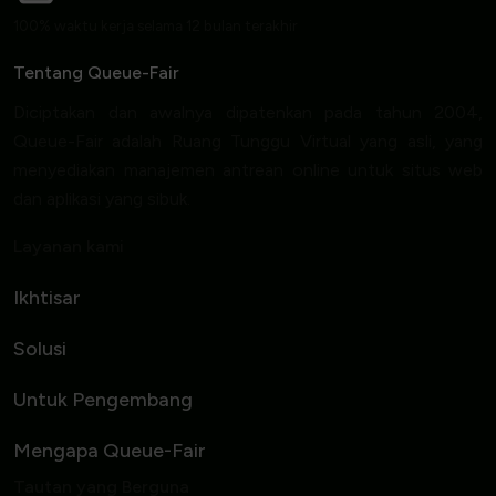
100% waktu kerja selama 12 bulan terakhir
Tentang Queue-Fair
Diciptakan dan awalnya dipatenkan pada tahun 2004,
Queue-Fair adalah Ruang Tunggu Virtual yang asli, yang
menyediakan manajemen antrean online untuk situs web
dan aplikasi yang sibuk.
Layanan kami
Ikhtisar
Solusi
Untuk Pengembang
Mengapa Queue-Fair
Tautan yang Berguna