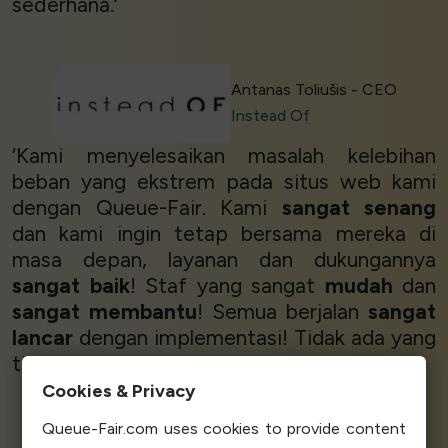
sederhana.’
Settings
Antanas Toliušis - CEO
Accept
Instead Of
‘Kami menyelesaikan masalah kelebihan
beban yang ekstrem pada situs web kami
dengan Queue-Fair. Kami
sangat senang
dan kami ingin tetap bersama mereka di
masa depan, layanan dan dukungannya
sangat baik
! Staf yang sangat
mudah
dan
sangat membantu
! Semua berjalan
sangat
lancar
dengan implementasi! Tidak ada yang
tidak disukai dari perusahaan ini!’