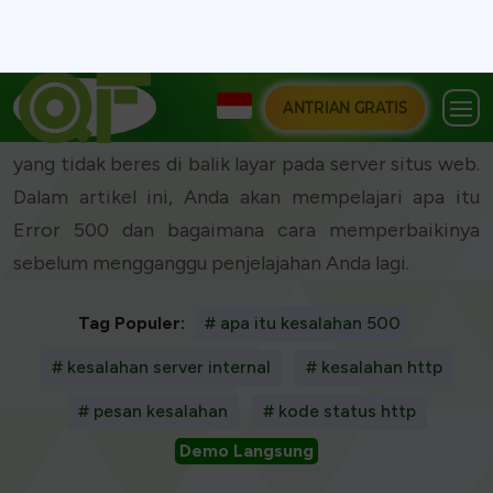
Anda telah mengeklik sebuah tautan, dan tiba-tiba
layar Anda menampilkan pesan "Error 500."
Mengecewakan, bukan? Pesan samar ini berarti ada
yang tidak beres di balik layar pada server situs web.
Dalam artikel ini, Anda akan mempelajari apa itu
Error 500 dan bagaimana cara memperbaikinya
sebelum mengganggu penjelajahan Anda lagi.
Tag Populer:
# apa itu kesalahan 500
# kesalahan server internal
# kesalahan http
# pesan kesalahan
# kode status http
Demo Langsung