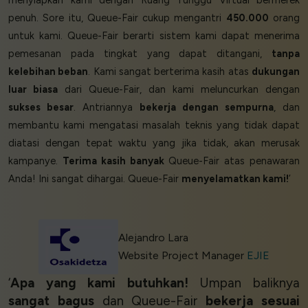
menyiapkan kami dengan Ruang Tunggu Virtual bermerek
penuh. Sore itu, Queue-Fair cukup mengantri
450.000
orang
untuk kami. Queue-Fair berarti sistem kami dapat menerima
pemesanan pada tingkat yang dapat ditangani,
tanpa
kelebihan beban
. Kami sangat berterima kasih atas
dukungan
luar biasa
dari Queue-Fair, dan kami meluncurkan dengan
sukses besar
. Antriannya
bekerja dengan sempurna
, dan
membantu kami mengatasi masalah teknis yang tidak dapat
diatasi dengan tepat waktu yang jika tidak, akan merusak
kampanye.
Terima kasih banyak
Queue-Fair atas penawaran
Anda! Ini sangat dihargai. Queue-Fair
menyelamatkan kami!
’
Alejandro Lara
Website Project Manager
EJIE
‘
Apa yang kami butuhkan!
Umpan baliknya
sangat bagus
dan Queue-Fair
bekerja sesuai