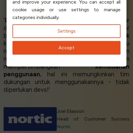
Marcus B - Head of IT
Scandinavian Travel
‘
Luar biasa!
Ramah pengguna,
mudah
diatur
dan berjalan - dan komunikasi bisnis yang luar
biasa! Queue-Fair
bekerja dengan baik
ketika keadaan memanas, dan membantu
mengurangi beban situs web tiket. Dengan
membangun Queue-Fair dengan
mempertimbangkan
kemudahan
penggunaan
, hal ini memungkinkan tim
dukungan untuk menggunakannya - tidak
diperlukan devs!’
Joel Eliasson
Head of Customer Success
Nortic