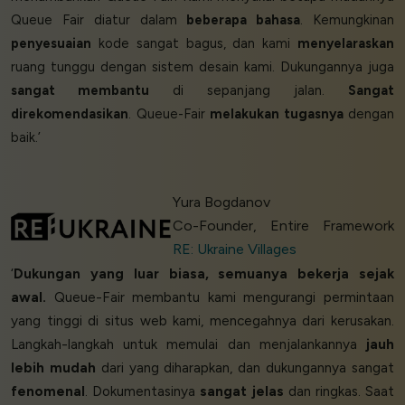
Queue Fair diatur dalam
beberapa bahasa
. Kemungkinan
penyesuaian
kode sangat bagus, dan kami
menyelaraskan
ruang tunggu dengan sistem desain kami. Dukungannya juga
sangat membantu
di sepanjang jalan.
Sangat
direkomendasikan
. Queue-Fair
melakukan tugasnya
dengan
baik.’
Yura Bogdanov
Co-Founder, Entire Framework
RE: Ukraine Villages
‘
Dukungan yang luar biasa, semuanya bekerja sejak
awal.
Queue-Fair membantu kami mengurangi permintaan
yang tinggi di situs web kami, mencegahnya dari kerusakan.
Langkah-langkah untuk memulai dan menjalankannya
jauh
lebih mudah
dari yang diharapkan, dan dukungannya sangat
fenomenal
. Dokumentasinya
sangat jelas
dan ringkas. Saat