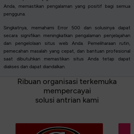
Anda, memastikan pengalaman yang positif bagi semua
pengguna.
Singkatnya, memahami Error 500 dan solusinya dapat
secara signifikan meningkatkan pengalaman penjelajahan
dan pengelolaan situs web Anda. Pemeliharaan rutin,
pemecahan masalah yang cepat, dan bantuan profesional
saat dibutuhkan memastikan situs Anda tetap dapat
diakses dan dapat diandalkan.
R
i
b
u
a
n
o
r
g
a
n
i
s
a
s
i
t
e
r
k
e
m
u
k
a
m
e
m
p
e
r
c
a
y
a
i
s
o
l
u
s
i
a
n
t
r
i
a
n
k
a
m
i