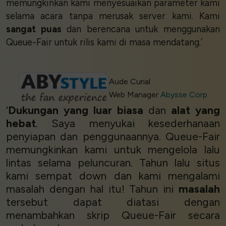
memungkinkan kami menyesuaikan parameter kami
selama acara tanpa merusak server kami. Kami
sangat puas
dan berencana untuk menggunakan
Queue-Fair untuk rilis kami di masa mendatang.’
Aude Curial
Web Manager
Abysse Corp
‘
Dukungan yang luar biasa
dan
alat yang
hebat
. Saya menyukai kesederhanaan
penyiapan dan penggunaannya. Queue-Fair
memungkinkan kami untuk mengelola lalu
lintas selama peluncuran. Tahun lalu situs
Cookies & Privacy
kami sempat down dan kami mengalami
Queue-Fair.com uses cookies to provide content
masalah dengan hal itu! Tahun ini
masalah
and improve your experience. You can accept all
tersebut dapat diatasi dengan
cookie usage or use settings to manage
menambahkan skrip Queue-Fair secara
categories individually.