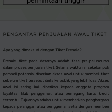
permintaan tinggi?
PENGANTAR PENJUALAN AWAL TIKET
Apa yang dimaksud dengan Tiket Presale?
Presale tiket pada dasarnya adalah fase pra-peluncuran
dalam proses penjualan tiket. Selama waktu ini, sekelompok
pembeli potensial diberikan akses awal untuk membeli tiket
sebelum tiket tersebut dirilis ke publik yang lebih luas. Akses
awal ini sering kali diberikan kepada anggota program
loyalitas, klub penggemar, atau pemegang kartu kredit
tertentu. Tujuannya adalah untuk memberikan penghargaan
kepada pelanggan atau penggemar setia dengan memberi