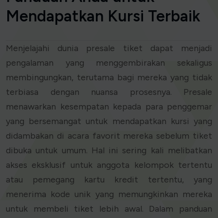
Mendapatkan Kursi Terbaik
Menjelajahi dunia presale tiket dapat menjadi
pengalaman yang menggembirakan sekaligus
membingungkan, terutama bagi mereka yang tidak
terbiasa dengan nuansa prosesnya. Presale
menawarkan kesempatan kepada para penggemar
yang bersemangat untuk mendapatkan kursi yang
didambakan di acara favorit mereka sebelum tiket
dibuka untuk umum. Hal ini sering kali melibatkan
akses eksklusif untuk anggota kelompok tertentu
atau pemegang kartu kredit tertentu, yang
menerima kode unik yang memungkinkan mereka
untuk membeli tiket lebih awal. Dalam panduan