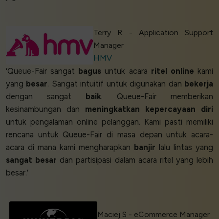
Terry R - Application Support
Manager
HMV
‘Queue-Fair sangat
bagus
untuk acara
ritel online
kami
yang
besar
. Sangat intuitif untuk digunakan dan
bekerja
dengan sangat
baik
. Queue-Fair memberikan
kesinambungan dan
meningkatkan kepercayaan diri
untuk pengalaman online pelanggan. Kami pasti memiliki
rencana untuk Queue-Fair di masa depan untuk acara-
acara di mana kami mengharapkan
banjir
lalu lintas yang
sangat besar
dan partisipasi dalam acara ritel yang lebih
besar.’
Maciej S - eCommerce Manager