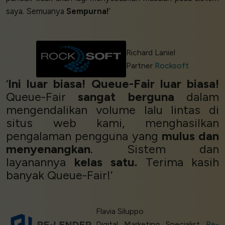
saya. Semuanya
Sempurna!
’
Richard Laniel
Partner
Rocksoft
‘
Ini luar biasa! Queue-Fair luar biasa!
Queue-Fair
sangat berguna
dalam
mengendalikan volume lalu lintas di
situs web kami, menghasilkan
pengalaman pengguna yang
mulus dan
menyenangkan
. Sistem dan
layanannya
kelas satu.
Terima kasih
banyak Queue-Fair!’
Flavia Siluppo
Digital Marketing Specialist
Re-