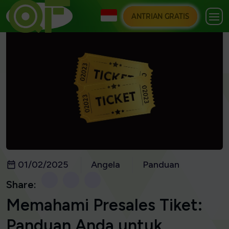
ANTRIAN GRATIS
01/02/2025
Angela
Panduan
Share:
Memahami Presales Tiket:
Panduan Anda untuk