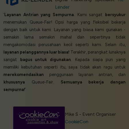
Lender
‘
Layanan Antrian yang Sempurna
. Kami sangat
bersyukur
menemukan Queue-Fair! Opsi harga yang fleksibel bekerja
dengan baik untuk kami. Layanan yang biasa kami gunakan -
semakin lama semakin mahal dan sepertinya tidak
mengakomodasi perusahaan kecil seperti kami. Selain itu,
layanan pelanggannya luar biasa!
Terakhir, perangkat lunaknya
sangat
bagus untuk digunakan
. Kepada siapa pun yang
memiliki kebutuhan seperti itu, saya tidak akan ragu untuk
merekomendasikan
penggunaan layanan antrian, dan
khususnya
Queue-Fair.
Semuanya bekerja dengan
sempurna!
’
Mike S - Event Organiser
CookieCon