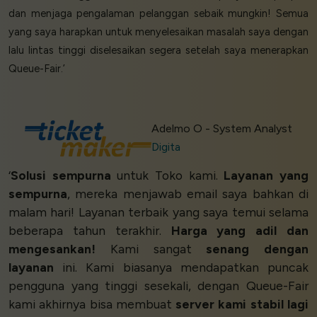
dan menjaga pengalaman pelanggan sebaik mungkin! Semua
yang saya harapkan untuk menyelesaikan masalah saya dengan
lalu lintas tinggi diselesaikan segera setelah saya menerapkan
Queue-Fair.’
Adelmo O - System Analyst
Digita
‘
Solusi sempurna
untuk Toko kami.
Layanan yang
sempurna
, mereka menjawab email saya bahkan di
malam hari! Layanan terbaik yang saya temui selama
beberapa tahun terakhir.
Harga yang adil dan
mengesankan!
Kami sangat
senang dengan
layanan
ini. Kami biasanya mendapatkan puncak
pengguna yang tinggi sesekali, dengan Queue-Fair
kami akhirnya bisa membuat
server kami stabil lagi