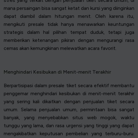
stres yang terkait dengan penjualan tiket secara umum, di
mana persaingan bisa sangat ketat dan kursi yang diinginkan
dapat diambil dalam hitungan menit. Oleh karena itu,
mengikuti presale tidak hanya menawarkan keuntungan
strategis dalam hal pilihan tempat duduk, tetapi juga
memberikan ketenangan pikiran dengan mengurangi rasa
cemas akan kemungkinan melewatkan acara favorit.
Menghindari Kesibukan di Menit-menit Terakhir
Berpartisipasi dalam presale tiket secara efektif membantu
penggemar menghindari kesibukan di menit-menit terakhir
yang sering kali dikaitkan dengan penjualan tiket secara
umum. Selama penjualan umum, permintaan bisa sangat
banyak, yang menyebabkan situs web mogok, waktu
tunggu yang lama, dan rasa urgensi yang tinggi yang dapat
mengakibatkan keputusan pembelian yang terburu-buru.