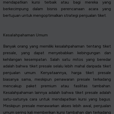
mendapatkan kursi terbaik atau bagi mereka yang
berkecimpung dalam bisnis perencanaan acara yang
bertujuan untuk mengoptimalkan strategi penjualan tiket.
Kesalahpahaman Umum
Banyak orang yang memiliki kesalahpahaman tentang tiket
presale, yang dapat menyebabkan kebingungan dan
kehilangan kesempatan. Salah satu mitos yang beredar
adalah bahwa tiket presale selalu lebih mahal daripada tiket
penjualan umum. Kenyataannya, harga tiket presale
biasanya sama, meskipun penawaran presale terkadang
mencakup paket premium atau fasilitas tambahan.
Kesalahpahaman lainnya adalah bahwa tiket presale adalah
satu-satunya cara untuk mendapatkan kursi yang bagus.
Meskipun presale menawarkan akses lebih awal, penjualan
umum sering kali memberikan kursi tambahan dan terkadang