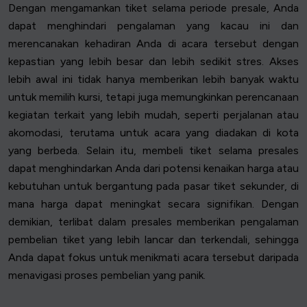
Dengan mengamankan tiket selama periode presale, Anda
dapat menghindari pengalaman yang kacau ini dan
merencanakan kehadiran Anda di acara tersebut dengan
kepastian yang lebih besar dan lebih sedikit stres. Akses
lebih awal ini tidak hanya memberikan lebih banyak waktu
untuk memilih kursi, tetapi juga memungkinkan perencanaan
kegiatan terkait yang lebih mudah, seperti perjalanan atau
akomodasi, terutama untuk acara yang diadakan di kota
yang berbeda. Selain itu, membeli tiket selama presales
dapat menghindarkan Anda dari potensi kenaikan harga atau
kebutuhan untuk bergantung pada pasar tiket sekunder, di
mana harga dapat meningkat secara signifikan. Dengan
demikian, terlibat dalam presales memberikan pengalaman
pembelian tiket yang lebih lancar dan terkendali, sehingga
Anda dapat fokus untuk menikmati acara tersebut daripada
menavigasi proses pembelian yang panik.