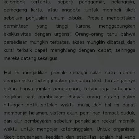
kelompok tertentu, seperti penggemar, pelanggan,
pemegang kartu, atau anggota, untuk membeli tiket
sebelum penjualan umum dibuka. Presale menciptakan
permintaan yang tinggi karena menggabungkan
eksklusivitas dengan urgensi. Orang-orang tahu bahwa
persediaan mungkin terbatas, akses mungkin dibatasi, dan
kursi terbaik dapat menghilang dengan cepat, sehingga
mereka datang sekaligus.
Hal ini menjadikan presale sebagai salah satu momen
dengan risiko tertinggi dalam penjualan tiket. Tantangannya
bukan hanya jumlah pengunjung, tetapi juga ketajaman
lonjakan saat pembukaan. Banyak orang datang dalam
hitungan detik setelah waktu mulai, dan hal ini dapat
membanjiri halaman, sistem akun, pemilihan tempat duduk,
dan alur pembayaran sebelum penskalaan reaktif memiliki
waktu untuk mengejar ketertinggalan. Untuk organisasi
tiket perusahaan, keadilan dan stabilitas adalah hal yang