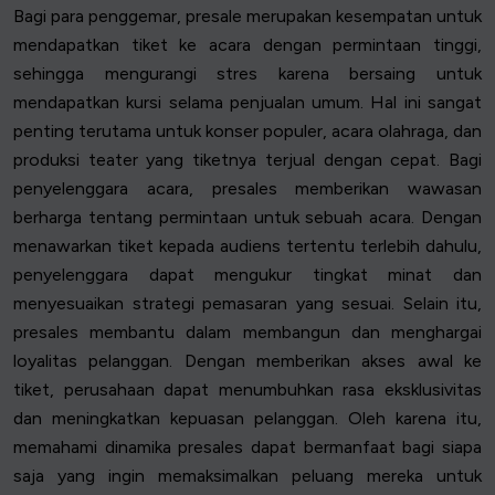
Bagi para penggemar, presale merupakan kesempatan untuk
mendapatkan tiket ke acara dengan permintaan tinggi,
sehingga mengurangi stres karena bersaing untuk
mendapatkan kursi selama penjualan umum. Hal ini sangat
penting terutama untuk konser populer, acara olahraga, dan
produksi teater yang tiketnya terjual dengan cepat. Bagi
penyelenggara acara, presales memberikan wawasan
berharga tentang permintaan untuk sebuah acara. Dengan
menawarkan tiket kepada audiens tertentu terlebih dahulu,
penyelenggara dapat mengukur tingkat minat dan
menyesuaikan strategi pemasaran yang sesuai. Selain itu,
presales membantu dalam membangun dan menghargai
loyalitas pelanggan. Dengan memberikan akses awal ke
tiket, perusahaan dapat menumbuhkan rasa eksklusivitas
dan meningkatkan kepuasan pelanggan. Oleh karena itu,
memahami dinamika presales dapat bermanfaat bagi siapa
saja yang ingin memaksimalkan peluang mereka untuk