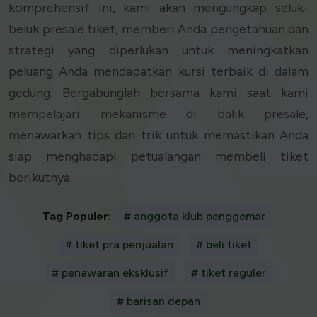
komprehensif ini, kami akan mengungkap seluk-
beluk presale tiket, memberi Anda pengetahuan dan
strategi yang diperlukan untuk meningkatkan
peluang Anda mendapatkan kursi terbaik di dalam
gedung. Bergabunglah bersama kami saat kami
mempelajari mekanisme di balik presale,
menawarkan tips dan trik untuk memastikan Anda
siap menghadapi petualangan membeli tiket
berikutnya.
Tag Populer:
# anggota klub penggemar
# tiket pra penjualan
# beli tiket
# penawaran eksklusif
# tiket reguler
# barisan depan