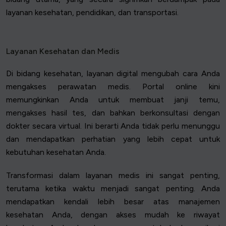
layanan kesehatan, pendidikan, dan transportasi.
Layanan Kesehatan dan Medis
Di bidang kesehatan, layanan digital mengubah cara Anda
mengakses perawatan medis. Portal online kini
memungkinkan Anda untuk membuat janji temu,
mengakses hasil tes, dan bahkan berkonsultasi dengan
dokter secara virtual. Ini berarti Anda tidak perlu menunggu
dan mendapatkan perhatian yang lebih cepat untuk
kebutuhan kesehatan Anda.
Transformasi dalam layanan medis ini sangat penting,
terutama ketika waktu menjadi sangat penting. Anda
mendapatkan kendali lebih besar atas manajemen
kesehatan Anda, dengan akses mudah ke riwayat