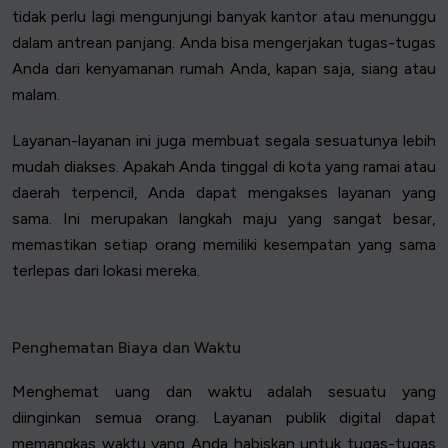
tidak perlu lagi mengunjungi banyak kantor atau menunggu
dalam antrean panjang. Anda bisa mengerjakan tugas-tugas
Anda dari kenyamanan rumah Anda, kapan saja, siang atau
malam.
Layanan-layanan ini juga membuat segala sesuatunya lebih
mudah diakses. Apakah Anda tinggal di kota yang ramai atau
daerah terpencil, Anda dapat mengakses layanan yang
sama. Ini merupakan langkah maju yang sangat besar,
memastikan setiap orang memiliki kesempatan yang sama
terlepas dari lokasi mereka.
Penghematan Biaya dan Waktu
Menghemat uang dan waktu adalah sesuatu yang
diinginkan semua orang. Layanan publik digital dapat
memangkas waktu yang Anda habiskan untuk tugas-tugas