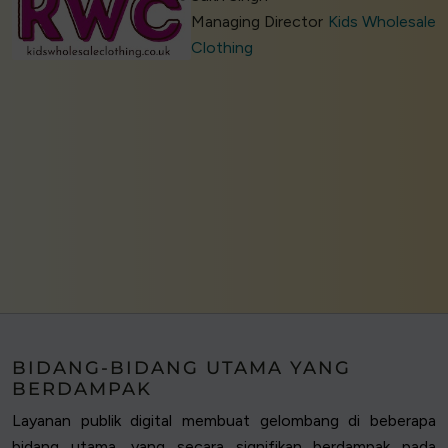
Managing Director
Kids Wholesale
Clothing
BIDANG-BIDANG UTAMA YANG
BERDAMPAK
Layanan publik digital membuat gelombang di beberapa
bidang utama, yang secara signifikan berdampak pada