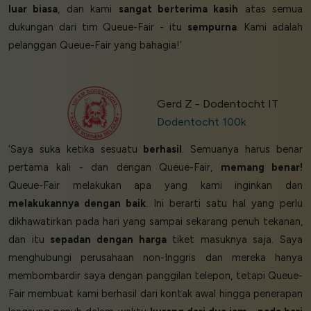
luar biasa
, dan kami
sangat berterima kasih
atas semua
dukungan dari tim Queue-Fair - itu
sempurna
. Kami adalah
pelanggan Queue-Fair yang bahagia!’
Gerd Z - Dodentocht IT
Dodentocht 100k
‘Saya suka ketika sesuatu
berhasil
. Semuanya harus benar
pertama kali - dan dengan Queue-Fair,
memang benar!
Queue-Fair melakukan apa yang kami inginkan dan
melakukannya dengan baik
. Ini berarti satu hal yang perlu
dikhawatirkan pada hari yang sampai sekarang penuh tekanan,
dan itu
sepadan dengan harga
tiket masuknya saja. Saya
menghubungi perusahaan non-Inggris dan mereka hanya
membombardir saya dengan panggilan telepon, tetapi Queue-
Fair membuat kami berhasil dari kontak awal hingga penerapan