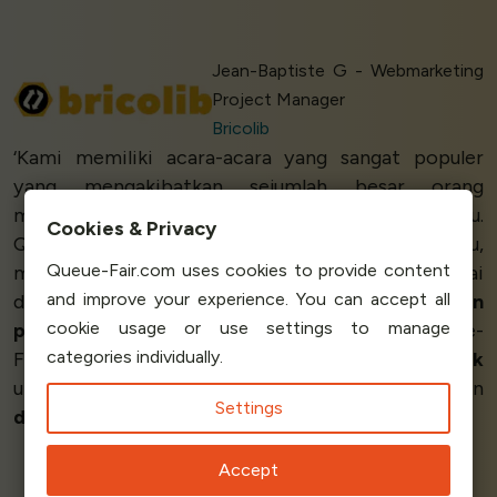
Jean-Baptiste G - Webmarketing
Project Manager
Bricolib
‘Kami memiliki acara-acara yang sangat populer
yang mengakibatkan sejumlah besar orang
mengunjungi situs web kami pada satu waktu.
Cookies & Privacy
Queue-Fair membantu mengelola hal itu,
Queue-Fair.com uses cookies to provide content
memecahkan masalah. Kami paling menyukai
and improve your experience. You can accept all
dukungan selama penyiapan dan
kemudahan
cookie usage or use settings to manage
penggunaannya
. Kami
merekomendasikan
Queue-
categories individually.
Fair karena merupakan alternatif yang
sangat baik
untuk penyedia antrian lainnya, menawarkan
Settings
dukungan yang sangat baik
.’
Accept