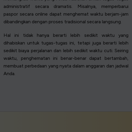
administratif secara dramatis. Misalnya, memperbarui
paspor secara online dapat menghemat waktu berjam-jam
dibandingkan dengan proses tradisional secara langsung.
Hal ini tidak hanya berarti lebih sedikit waktu yang
dihabiskan untuk tugas-tugas ini, tetapi juga berarti lebih
sedikit biaya perjalanan dan lebih sedikit waktu cuti. Seiring
waktu, penghematan ini benar-benar dapat bertambah,
membuat perbedaan yang nyata dalam anggaran dan jadwal
Anda.