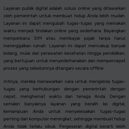
Layanan publik digital adalah solusi online yang ditawarkan
oleh pemerintah untuk membuat hidup Anda lebih mudah.
Layanan ini dapat mengubah tugas-tugas yang memakan
waktu menjadi tindakan online yang sederhana. Bayangkan
memperbarui SIM atau membayar pajak tanpa harus
meninggalkan rumah. Layanan ini dapat mencakup banyak
bidang, mulai dari perawatan kesehatan hingga pendidikan,
yang bertujuan untuk menyederhanakan dan mempercepat
proses yang sebelumnya ditangani secara offline.
Intinya, mereka menawarkan cara untuk mengelola tugas-
tugas yang berhubungan dengan pemerintah dengan
cepat, menghemat waktu dan tenaga Anda. Dengan
semakin banyaknya layanan yang beralih ke digital,
kemampuan Anda untuk menyelesaikan tugas-tugas
penting dari komputer meningkat, sehingga membuat hidup
Anda tidak terlalu sibuk. Pergeseran digital berarti lebih