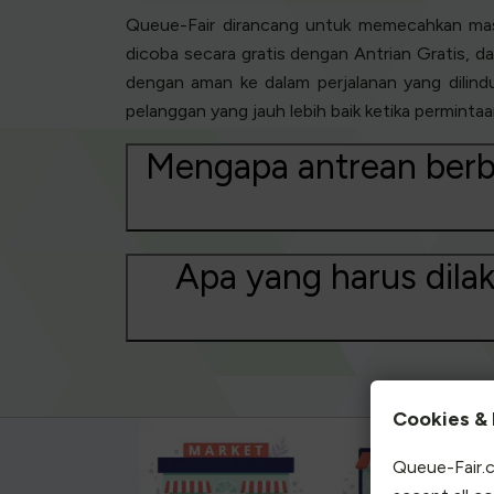
Queue-Fair dirancang untuk memecahkan masa
dicoba secara gratis dengan Antrian Gratis, 
dengan aman ke dalam perjalanan yang dilindun
pelanggan yang jauh lebih baik ketika permint
Mengapa antrean berba
Apa yang harus dila
Cookies & 
Queue-Fair.c