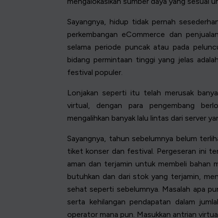
mengalokasikan sumber daya yang sesuai u
Sayangnya, hidup tidak pernah sesederhana
perkembangan eCommerce dan penjualan I
selama periode puncak atau pada peluncu
bidang permintaan tinggi yang jelas ada
festival populer.
Lonjakan seperti itu telah merusak bany
virtual, dengan para pengembang berl
mengalihkan banyak lalu lintas dari server y
Sayangnya, tahun sebelumnya belum terl
tiket konser dan festival. Pergeseran ini t
aman dan terjamin untuk membeli bahan ma
butuhkan dan dari stok yang terjamin, me
sehat seperti sebelumnya. Masalah apa pu
serta kehilangan pendapatan dalam jumlah
operator mana pun. Masukkan antrian virtual