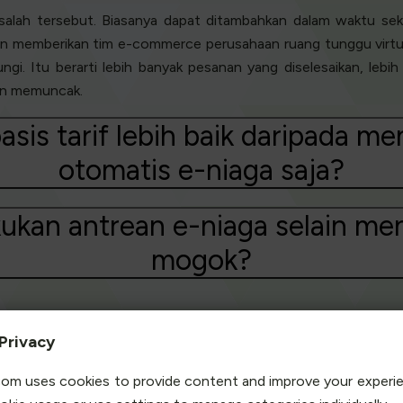
lah tersebut. Biasanya dapat ditambahkan dalam waktu sekit
dan memberikan tim e-commerce perusahaan ruang tunggu virtual
gi. Itu berarti lebih banyak pesanan yang diselesaikan, lebi
aan memuncak.
sis tarif lebih baik daripada m
otomatis e-niaga saja?
kukan antrean e-niaga selain me
mogok?
Privacy
Sementara kota-kota dan taman ritel tampak agak ap
om uses cookies to provide content and improve your experi
online, membawa penjualan fisik khas kami keluar dari to