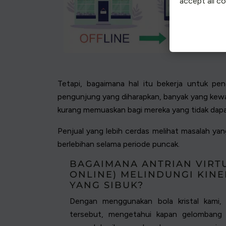
accept all c
Tetapi, bagaimana hal itu bekerja untuk p
pengunjung yang diharapkan, banyak yang kew
kurang memuaskan bagi mereka yang tidak dap
Penjual yang lebih cerdas melihat masalah yan
berlebihan selama periode puncak.
BAGAIMANA ANTRIAN VIRT
ONLINE) MELINDUNGI KINE
YANG SIBUK?
Dengan menggunakan bola kristal kami,
tersebut, mengetahui kapan gelombang