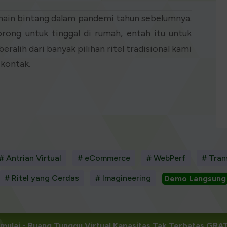
main bintang dalam pandemi tahun sebelumnya.
rong untuk tinggal di rumah, entah itu untuk
eralih dari banyak pilihan ritel tradisional kami
 kontak.
# Antrian Virtual
# eCommerce
# WebPerf
# Tran
# Ritel yang Cerdas
# Imagineering
Demo Langsung
mulai
- Ruang Tunggu Virtual Kapasitas Tak Terbatas GRA