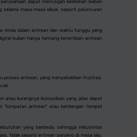
, perusahaan dapat mencegah kelebihan beban
ng selama masa-masa sibuk, seperti peluncuran
osisi Anda dalam antrean dan waktu tunggu yang
gital bukan hanya tentang ketertiban-antrean
proses antrean, yang menyebabkan frustrasi.
cak.
n atau kurangnya komunikasi yang jelas dapat
i "lompatan antrean" atau kehilangan tempat
kebutuhan yang berbeda, sehingga inklusivitas
, tidak seperti antrean panjang di masa lalu,