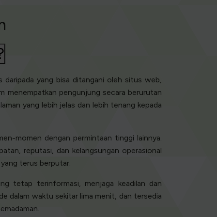
n
?
s daripada yang bisa ditangani oleh situs web,
stem menempatkan pengunjung secara berurutan
laman yang lebih jelas dan lebih tenang kepada
omen-momen dengan permintaan tinggi lainnya.
apatan, reputasi, dan kelangsungan operasional
 yang terus berputar.
ng tetap terinformasi, menjaga keadilan dan
de dalam waktu sekitar lima menit, dan tersedia
 pemadaman.