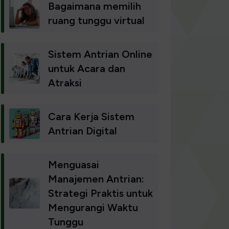
Bagaimana memilih
ruang tunggu virtual
Sistem Antrian Online
untuk Acara dan
Atraksi
Cara Kerja Sistem
Antrian Digital
Menguasai
Manajemen Antrian:
Strategi Praktis untuk
Mengurangi Waktu
Tunggu