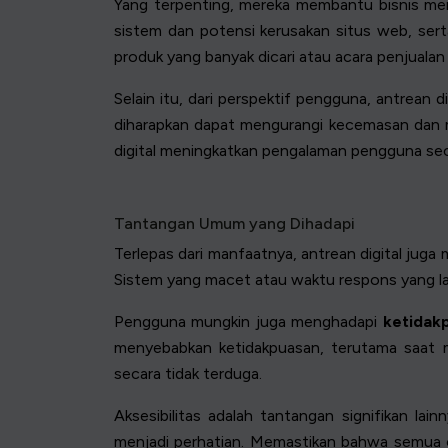
Yang terpenting, mereka membantu bisnis me
sistem dan potensi kerusakan situs web, sert
produk yang banyak dicari atau acara penjualan
Selain itu, dari perspektif pengguna, antrean
diharapkan dapat mengurangi kecemasan dan m
digital meningkatkan pengalaman pengguna sec
Tantangan Umum yang Dihadapi
Terlepas dari manfaatnya, antrean digital juga
Sistem yang macet atau waktu respons yang l
Pengguna mungkin juga menghadapi
ketidakp
menyebabkan ketidakpuasan, terutama saat m
secara tidak terduga.
Aksesibilitas adalah tantangan signifikan la
menjadi perhatian. Memastikan bahwa semua or