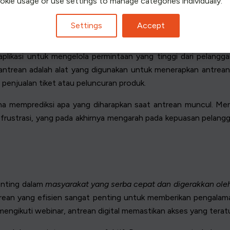
ookie usage or use settings to manage categories individually.
, melibatkan menunggu untuk mendapatkan akses ke layanan ata
r pengguna secara efisien. Biasanya, pengguna ditempatkan dal
Settings
Accept
 waktu tunggu.
 aplikasi untuk mengelola permintaan yang tinggi dari pelang
rean adalah alat yang digunakan untuk menerapkan antrean in
 penjualan tiket atau peluncuran produk.
 memprediksi apa yang diharapkan saat antrean muncul. Meng
sa frustrasi, yang pada akhirnya mengarah pada kepuasan pelan
penting dalam
masyarakat yang serba cepat dan digerakkan oleh 
ntrean yang efisien sangat penting untuk memberikan pengalam
engikuti webinar, antrean digital memastikan akses yang teratu