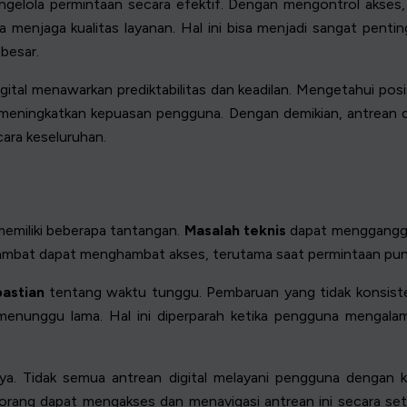
ngelola permintaan secara efektif. Dengan mengontrol akses
a menjaga kualitas layanan. Hal ini bisa menjadi sangat penti
 besar.
 digital menawarkan prediktabilitas dan keadilan. Mengetahui p
eningkatkan kepuasan pengguna. Dengan demikian, antrean di
ara keseluruhan.
 memiliki beberapa tantangan.
Masalah teknis
dapat mengganggu 
ambat dapat menghambat akses, terutama saat permintaan pun
astian
tentang waktu tunggu. Pembaruan yang tidak konsiste
enunggu lama. Hal ini diperparah ketika pengguna mengalam
innya. Tidak semua antrean digital melayani pengguna dengan 
ang dapat mengakses dan menavigasi antrean ini secara setara