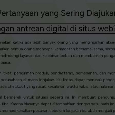
Pertanyaan yang Sering Diajuka
an antrean digital di situs web
gunakan ketika ada lebih banyak orang yang menginginkan akse
 membiarkan semua orang mencapai kemacetan bersama-sama, si
melindungi layanan dari kelebihan beban dan memberikan penga
biasa.
alan tiket, pengiriman produk, pendaftaran, pemesanan, dan m
i perusahaan di mana lonjakan lalu lintas dapat merusak pend
daripada checkout yang rusak, kesalahan waktu habis, atau halaman
l bermerek untuk situasi seperti ini. Ini membuat pengunju
a-tiba. Karena biasanya dapat ditambahkan dengan satu baris ko
tuk memperkenalkan pesanan sebelum lonjakan berubah menjadi