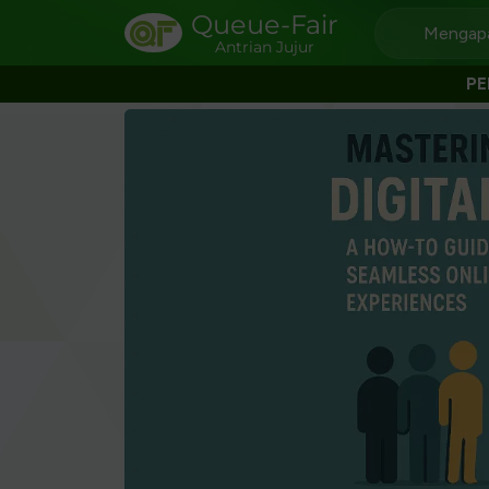
Queue-Fair
Mengapa
Antrian Jujur
P