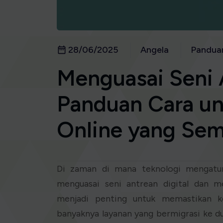
28/06/2025
Angela
Pandua
Menguasai Seni A
Panduan Cara u
Online yang Se
Di zaman di mana teknologi mengatur 
menguasai seni antrean digital dan 
menjadi penting untuk memastikan ke
banyaknya layanan yang bermigrasi ke du