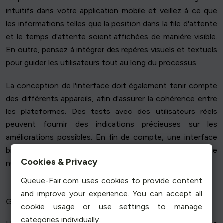
intuitifs dans votre application mobile et veillez à ce que
les informations telles que la position dans la file d'attente
et le temps d'attente soient affichées de manière visible.
En outre, pensez à intégrer des repères visuels et textuels
pour guider les utilisateurs tout au long du processus.
La conception de l'interface doit également tenir compte
des différents appareils, afin d'assurer la cohérence entre
les plateformes. Des tests avec des utilisateurs réels
peuvent fournir des indications précieuses sur les
améliorations possibles. En fin de compte, une interface
bien conçue est la clé d'une expérience de file d'attente
Cookies & Privacy
numérique transparente.
Queue-Fair.com uses cookies to provide content
and improve your experience. You can accept all
Garantir l'accessibilité et l'inclusivité
cookie usage or use settings to manage
categories individually.