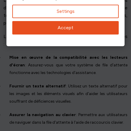
L'accessibilité est la pierre angulaire de l'efficacité des files
d'attente numériques. Il est impératif de veiller à ce que
Settings
tous les utilisateurs, quelles que soient leurs capacités,
puissent accéder aux files d'attente et y naviguer.
Accept
La conception de l'accessibilité comporte plusieurs étapes
:
Mise en œuvre de la compatibilité avec les lecteurs
d'écran
: Assurez-vous que votre système de file d'attente
fonctionne avec les technologies d'assistance.
Fournir un texte alternatif
: Utilisez un texte alternatif pour
les images et les éléments visuels afin d'aider les utilisateurs
souffrant de déficiences visuelles.
Assurer la navigation au clavier
: Permettre aux utilisateurs
de naviguer dans la file d'attente à l'aide de raccourcis clavier.