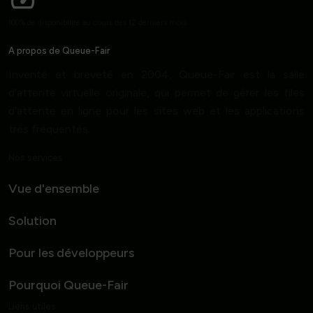
100% de disponibilité au cours des 12 derniers mois
A propos de Queue-Fair
Inventé et breveté en 2004, Queue-Fair est la salle
d'attente virtuelle originale, qui permet de gérer les files
d'attente en ligne pour les sites web et les applications
très fréquentés.
Nos services
Vue d'ensemble
Solution
Pour les développeurs
Pourquoi Queue-Fair
Liens utiles