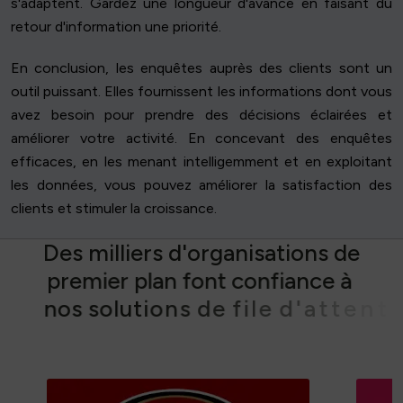
s'adaptent. Gardez une longueur d'avance en faisant du
retour d'information une priorité.
En conclusion, les enquêtes auprès des clients sont un
outil puissant. Elles fournissent les informations dont vous
avez besoin pour prendre des décisions éclairées et
améliorer votre activité. En concevant des enquêtes
efficaces, en les menant intelligemment et en exploitant
les données, vous pouvez améliorer la satisfaction des
clients et stimuler la croissance.
D
e
s
m
i
l
l
i
e
r
s
d
'
o
r
g
a
n
i
s
a
t
i
o
n
s
d
e
p
r
e
m
i
e
r
p
l
a
n
f
o
n
t
c
o
n
f
i
a
n
c
e
à
n
o
s
s
o
l
u
t
i
o
n
s
d
e
f
i
l
e
d
'
a
t
t
e
n
t
e