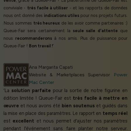
vente
, grâce à Queue-Fair ! La plateforme de Queue-Fair est
conviviale -
très facile à utiliser
- et les rapports de données
nous ont donné des
indications utiles
pour nos projets futurs.
Nous sommes
très heureux
de les avoir comme partenaires :)
Queue-Fair sera certainement la
seule salle d'attente
que
nous
recommanderons
à nos amis. Plus de puissance pour
Queue-Fair !
Bon travail !
’
Ana Margarita Capati
Website & Marketplaces Supervisor
Power
Mac Center
‘La
solution parfaite
pour la sortie de notre figurine en
édition limitée ! Queue-Fair est
très facile à mettre en
œuvre
et nous avons été
bien soutenus
et guidés dans
la mise en place des paramètres. Le rapport en
temps réel
est
excellent
et nous permet d'ajuster nos paramètres
pendant l'événement sans faire planter notre serveur.