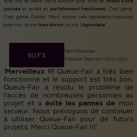
ayez mis en place cette solution pour nous en
moins d'une
journée
et qu'elle ait
parfaitement fonctionné
. C'est génial.
C'est génial. Golden. Merci encore, cela représente beaucoup
pour moi. Je vais
bien dormir
ce soir.
Légendaire.
’
Sam Hiscocks
Creative Director
Olly's Olly's
‘
Merveilleux !!!
Queue-Fair a très bien
fonctionné et le support est très bon.
Queue-Fair a résolu le problème de
l'accès de nombreuses personnes au
projet et a
évité les pannes de
mon
serveur. Nous prévoyons de continuer
à utiliser Queue-Fair pour de futurs
projets. Merci Queue-Fair !!!’