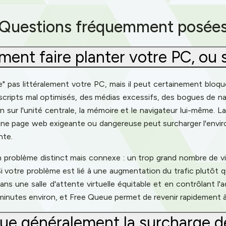
Questions fréquemment posée
ment faire planter votre PC, ou s
" pas littéralement votre PC, mais il peut certainement bloquer
 scripts mal optimisés, des médias excessifs, des bogues de na
 sur l'unité centrale, la mémoire et le navigateur lui-même. L
u'une page web exigeante ou dangereuse peut surcharger l'envi
nte.
 un problème distinct mais connexe : un trop grand nombre de 
i votre problème est lié à une augmentation du trafic plutôt qu
s dans une salle d'attente virtuelle équitable et en contrôlant
 minutes environ, et Free Queue permet de revenir rapidement 
ue généralement la surcharge d