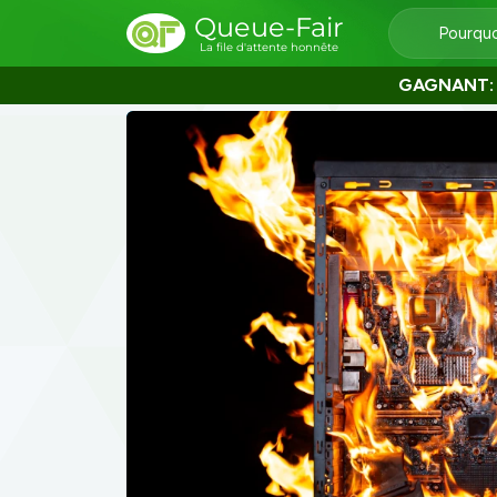
Queue-Fair
Pourquo
La file d'attente honnête
GAGNANT