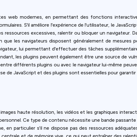
sites web modernes, en permettant des fonctions interactiv
rmulaires. S'il améliore l'expérience de l'utilisateur, le JavaSc
ressources excessives, ralentir ou bloquer un navigateur. Da
bien que les navigateurs disposent généralement de mesures p
vigateur, lui permettant d'effectuer des tâches supplémentaire
dant, les plugins peuvent également être une source de vulnér
s entre différents plugins ou avec le navigateur lui-même peuve
se de JavaScript et des plugins sont essentielles pour garantir
images haute résolution, les vidéos et les graphiques interactif
 personnel. Ce type de contenu nécessite une bande passante 
, en particulier s'il ne dispose pas des ressources adéquates
 centrale et de mémoire vive, ce qui peut entraîner des ralent