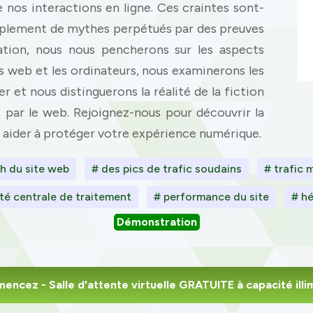
de nos interactions en ligne. Ces craintes sont-
 simplement de mythes perpétués par des preuves
ration, nous nous pencherons sur les aspects
es web et les ordinateurs, nous examinerons les
r et nous distinguerons la réalité de la fiction
par le web. Rejoignez-nous pour découvrir la
us aider à protéger votre expérience numérique.
h du site web
# des pics de trafic soudains
# trafic 
té centrale de traitement
# performance du site
# h
Démonstration
mencez
- Salle d'attente virtuelle GRATUITE à capacité illi