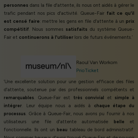
personnes
dans la file d'attente, ils nous ont aidés à gérer le
trafic pendant nos pics d'activité. Queue-Fair
fait ce qu'il
est censé faire
: mettre les gens en file d'attente à un
prix
compétitif
. Nous sommes
satisfaits
du système Queue-
Fair et
continuerons à l'utiliser
lors de futurs événements.’
Raoul Van Workom
PrioTicket
‘Une excellente solution pour une gestion efficace des files
d'attente, soutenue par des professionnels compétents et
remarquables
. Queue-Fair est
très convivial
et
simple à
intégrer
. Leur équipe nous a aidés à
chaque étape du
processus
. Grâce à Queue-Fair, nous avons pu fournir à nos
utilisateurs une file d'attente automatisée
belle
et
fonctionnelle. Ils ont un
beau
tableau de bord administratif.
Nous sommes heureux d'avoir trouvé Queue-Fair et de pouvoir