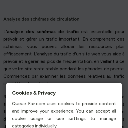
Analyse des schémas de circulation
L'
analyse des schémas de trafic
est essentielle pour
prévoir et gérer un trafic important. En comprenant ces
schémas, vous pouvez allouer les ressources plus
efficacement. L'analyse du trafic d'un site web vous aide à
prévoir et à gérer les pics de fréquentation, en veillant à ce
que votre site reste stable pendant les périodes de pointe.
Commencez par examiner les données relatives au trafic
sur différentes périodes.
Cookies & Privacy
Recherchez des modèles tels que les pics quotidiens, le
Queue-Fair.com uses cookies to provide content
trafic en semaine par rapport au week-end, et les
and improve your experience. You can accept all
fluctuations saisonnières. Par exemple, le site d'un
cookie usage or use settings to manage
détaillant en ligne peut connaître d'importantes variations
categories individually.
de trafic lors d'événements commerciaux majeurs ou de