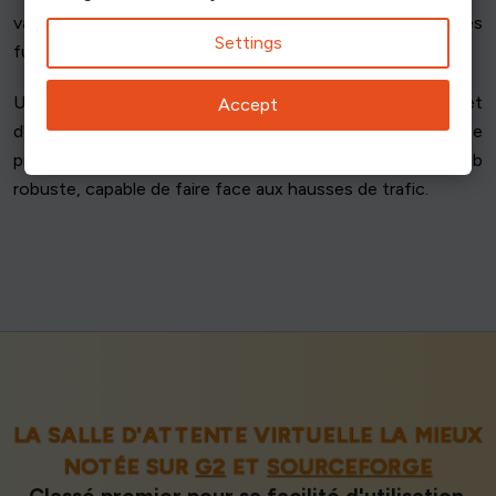
vacances. Utilisez ces données pour prévoir les tendances
Settings
futures et préparer votre infrastructure en conséquence.
Une analyse régulière permet d'identifier les anomalies et
Accept
d'adapter les stratégies de manière proactive. Ce
processus continu est essentiel au maintien d'un site web
robuste, capable de faire face aux hausses de trafic.
LA SALLE D'ATTENTE VIRTUELLE LA MIEUX
NOTÉE SUR
G2
ET
SOURCEFORGE