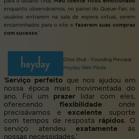
para o usuário final.
Meu cliente ficou emocionado
enquanto observávamos, no painel do Queue-Fair, os
usuários entrarem na sala de espera virtual, serem
encaminhados para o site e
fazerem suas compras
com sucesso
.’
Chris Shull - Founding Principal
Heyday Web Media
‘
Serviço perfeito
que nos ajudou em
nossa época mais movimentada do
ano. Foi um
prazer
lidar com eles,
oferecendo
flexibilidade
onde
precisávamos e
excelente
suporte
com tempos de resposta
rápidos
. O
serviço atendeu
exatamente
às
nossas necessidades.’