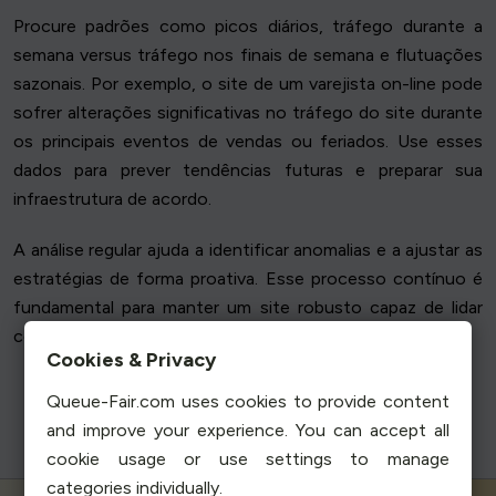
Procure padrões como picos diários, tráfego durante a
semana versus tráfego nos finais de semana e flutuações
sazonais. Por exemplo, o site de um varejista on-line pode
sofrer alterações significativas no tráfego do site durante
os principais eventos de vendas ou feriados. Use esses
dados para prever tendências futuras e preparar sua
infraestrutura de acordo.
A análise regular ajuda a identificar anomalias e a ajustar as
estratégias de forma proativa. Esse processo contínuo é
fundamental para manter um site robusto capaz de lidar
com picos de demanda.
Cookies & Privacy
Queue-Fair.com uses cookies to provide content
and improve your experience. You can accept all
cookie usage or use settings to manage
categories individually.