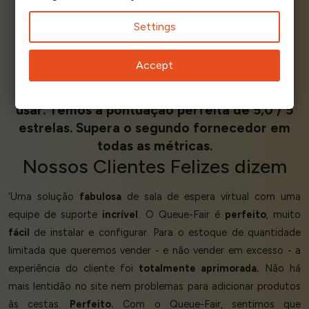
Settings
A SALA DE ESPERA VIRTUAL MAIS BEM
Accept
AVALIADA NO
G2
E NO
SOURCEFORGE
Classificado como o primeiro mais fácil de
usar. Temos a pontuação perfeita de 5,0 / 5
estrelas. Supera o segundo fornecedor em
todas as métricas.
Nossos
Clientes Felizes
dizem
‘Uma solução
fabulosa
de sala de espera virtual com uma
equipe de suporte
incrível
. O Queue-Fair é
perfeito
, muito
fácil
de instalar e configurar. Para o estoque de quantidade
limitada que queremos vender - e não vender em excesso - a
experiência do cliente foi
totalmente aprimorada.
Não há
mais lentidão no site nem problemas para adicionar produtos
às cestas.
Perfeito.
Com o Queue-Fair, sentimos que