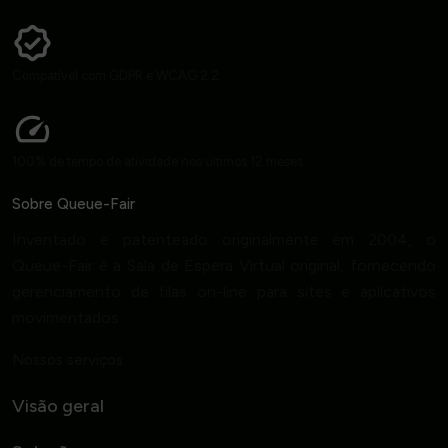
Compatível com GDPR e WCAG 2.2
100% de tempo de atividade nos últimos 12 meses
Sobre Queue-Fair
Inventado e patenteado originalmente em 2004, o
Queue-Fair é a Sala de Espera Virtual original, fornecendo
gerenciamento de filas on-line para sites e aplicativos
movimentados.
Nossos serviços
Visão geral