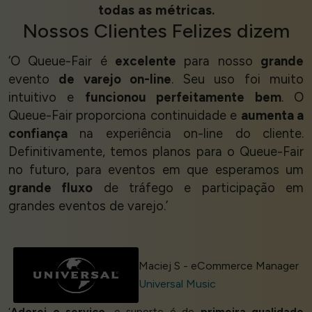
todas as métricas.
Nossos
Clientes Felizes
dizem
‘O Queue-Fair é
excelente
para nosso
grande
evento
de varejo on-line
. Seu uso foi muito
intuitivo e
funcionou perfeitamente bem
. O
Queue-Fair proporciona continuidade e
aumenta a
confiança
na experiência on-line do cliente.
Definitivamente, temos planos para o Queue-Fair
no futuro, para eventos em que esperamos um
grande fluxo
de tráfego e participação em
grandes eventos de varejo.’
Maciej S - eCommerce Manager
Universal Music
‘
Adorei o serviço
, o suporte é de
primeira qualidade