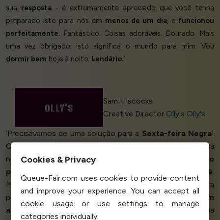
sua
resposta
- é extremamente apreciado que você tenha
preparado isto para nós em
menos de um dia
, e
funcionou
perfeitamente
. Fantástico. Coisas adoráveis. Dourado. Mais
uma vez obrigado; isto significa o mundo para mim. Vou
dormir bem
hoje à noite.
Lendário.
’
Sam Hiscocks
Creative Director
Olly's Olly's
‘Precisávamos de uma solução para a
Sexta-feira Negra
!
Queue-Fair ficou feliz em adequar uma solução para nossa
Cookies & Privacy
necessidade para esta ocasião, oferecendo um
ótimo
preço
e um
excelente atendimento ao cliente
.
Queue-Fair.com uses cookies to provide content
Pudemos montar nossa própria sala de espera
and improve your experience. You can accept all
personalizada, nossa própria taxa de entrada, tudo
bem
cookie usage or use settings to manage
adaptado
à nossa medida. Se você precisa de uma
categories individually.