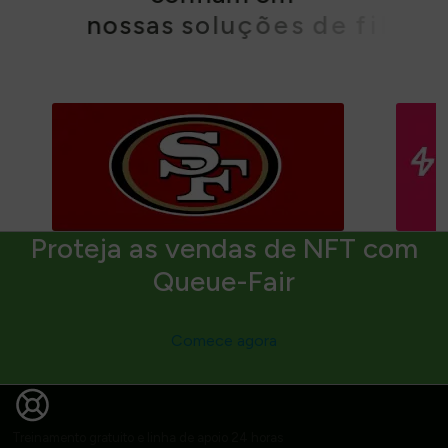
n
o
s
s
a
s
s
o
l
u
ç
õ
e
s
d
e
f
i
l
a
s
Proteja as vendas de NFT com
Queue-Fair
Comece agora
Treinamento gratuito e linha de apoio 24 horas