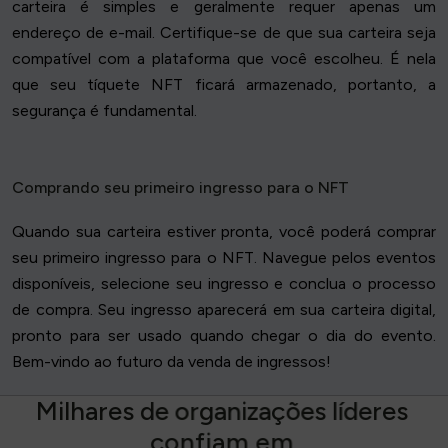
carteira é simples e geralmente requer apenas um
endereço de e-mail. Certifique-se de que sua carteira seja
compatível com a plataforma que você escolheu. É nela
que seu tíquete NFT ficará armazenado, portanto, a
segurança é fundamental.
Comprando seu primeiro ingresso para o NFT
Quando sua carteira estiver pronta, você poderá comprar
seu primeiro ingresso para o NFT. Navegue pelos eventos
disponíveis, selecione seu ingresso e conclua o processo
de compra. Seu ingresso aparecerá em sua carteira digital,
pronto para ser usado quando chegar o dia do evento.
Bem-vindo ao futuro da venda de ingressos!
M
i
l
h
a
r
e
s
d
e
o
r
g
a
n
i
z
a
ç
õ
e
s
l
í
d
e
r
e
s
c
o
n
f
i
a
m
e
m