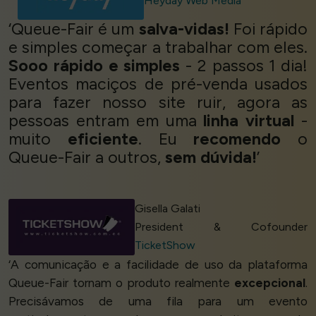
Heyday Web Media
‘Queue-Fair é um
salva-vidas!
Foi rápido
e simples começar a trabalhar com eles.
Sooo rápido e simples
- 2 passos 1 dia!
Eventos maciços de pré-venda usados
para fazer nosso site ruir, agora as
pessoas entram em uma
linha virtual
-
muito
eficiente
. Eu
recomendo
o
Queue-Fair a outros,
sem dúvida!
’
Gisella Galati
President & Cofounder
TicketShow
‘A comunicação e a facilidade de uso da plataforma
Queue-Fair tornam o produto realmente
excepcional
.
Precisávamos de uma fila para um evento