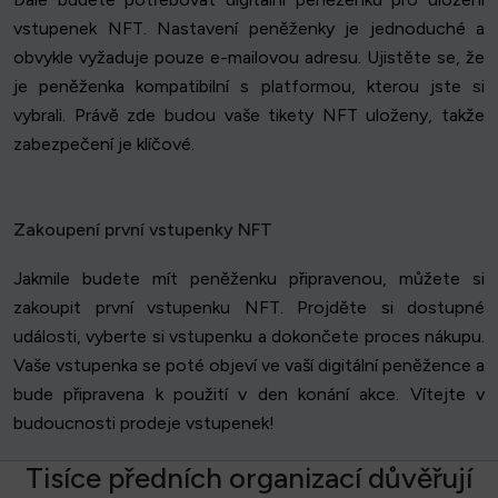
vstupenek NFT. Nastavení peněženky je jednoduché a
obvykle vyžaduje pouze e-mailovou adresu. Ujistěte se, že
je peněženka kompatibilní s platformou, kterou jste si
vybrali. Právě zde budou vaše tikety NFT uloženy, takže
zabezpečení je klíčové.
Zakoupení první vstupenky NFT
Jakmile budete mít peněženku připravenou, můžete si
zakoupit první vstupenku NFT. Projděte si dostupné
události, vyberte si vstupenku a dokončete proces nákupu.
Vaše vstupenka se poté objeví ve vaší digitální peněžence a
bude připravena k použití v den konání akce. Vítejte v
budoucnosti prodeje vstupenek!
T
i
s
í
c
e
p
ř
e
d
n
í
c
h
o
r
g
a
n
i
z
a
c
í
d
ů
v
ě
ř
u
j
í