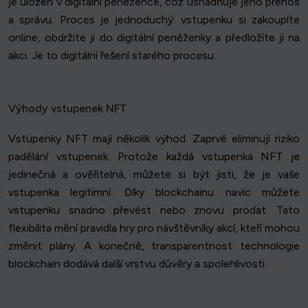
je uložen v digitální peněžence, což usnadňuje jeho přenos
a správu. Proces je jednoduchý: vstupenku si zakoupíte
online, obdržíte ji do digitální peněženky a předložíte ji na
akci. Je to digitální řešení starého procesu.
Výhody vstupenek NFT
Vstupenky NFT mají několik výhod. Zaprvé eliminují riziko
padělání vstupenek. Protože každá vstupenka NFT je
jedinečná a ověřitelná, můžete si být jisti, že je vaše
vstupenka legitimní. Díky blockchainu navíc můžete
vstupenku snadno převést nebo znovu prodat. Tato
flexibilita mění pravidla hry pro návštěvníky akcí, kteří mohou
změnit plány. A konečně, transparentnost technologie
blockchain dodává další vrstvu důvěry a spolehlivosti.