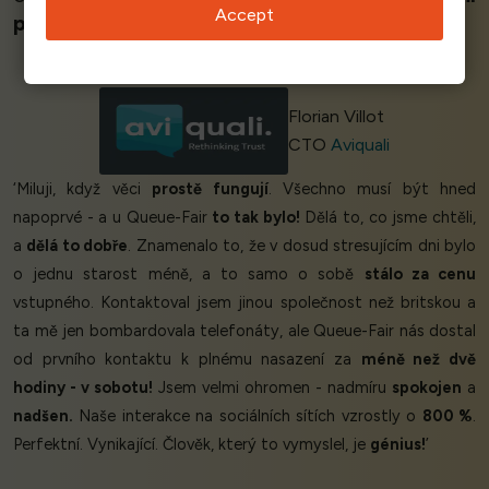
Accept
provozními špičkami
.’
Florian Villot
CTO
Aviquali
‘Miluji, když věci
prostě fungují
. Všechno musí být hned
napoprvé - a u Queue-Fair
to tak bylo!
Dělá to, co jsme chtěli,
a
dělá to dobře
. Znamenalo to, že v dosud stresujícím dni bylo
o jednu starost méně, a to samo o sobě
stálo za cenu
vstupného. Kontaktoval jsem jinou společnost než britskou a
ta mě jen bombardovala telefonáty, ale Queue-Fair nás dostal
od prvního kontaktu k plnému nasazení za
méně než dvě
hodiny - v sobotu!
Jsem velmi ohromen - nadmíru
spokojen
a
nadšen.
Naše interakce na sociálních sítích vzrostly o
800 %
.
Perfektní. Vynikající. Člověk, který to vymyslel, je
génius!
’