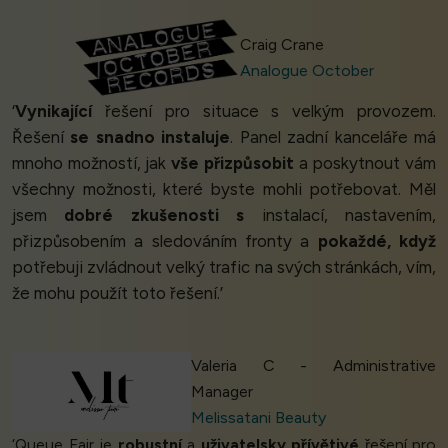
Craig Crane
Analogue October
‘
Vynikající
řešení pro situace s velkým provozem.
Řešení
se snadno instaluje
. Panel zadní kanceláře má
mnoho možností, jak
vše přizpůsobit
a poskytnout vám
všechny možnosti, které byste mohli potřebovat. Měl
jsem
dobré zkušenosti s
instalací, nastavením,
přizpůsobením a sledováním fronty a
pokaždé, když
potřebuji zvládnout velký trafic na svých stránkách, vím,
že mohu použít toto řešení.’
Valeria C - Administrative
Manager
Melissatani Beauty
‘Queue Fair je
robustní
a
uživatelsky přívětivé
řešení pro