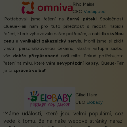
Riho Maisa
CEO
Veebipoed
‘Potřebovali jsme řešení na
černý pátek
! Společnost
Queue-Fair nám pro tuto příležitost s radostí nabídla
řešení, které vyhovovalo našim potřebám, a nabídla
skvělou
cenu
a
vynikající zákaznický servis
. Mohli jsme si zřídit
vlastní personalizovanou čekárnu, vlastní vstupní sazbu,
vše
dobře přizpůsobené
naší míře. Pokud potřebujete
řešení na míru, které
vám nevyprázdní kapsy
, Queue-Fair
je ta
správná volba!
’
Gilad Haim
CEO
Elobaby
‘Máme události, které jsou velmi populární, což
vede k tomu, že na naše webové stránky narazí