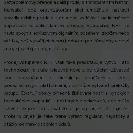
bezproblémový přenos a další prodej s transparentní historií
transakcí, což organizátorům akcí umožňuje nastavit
pravidla dalšího prodeje a dokonce vydělávat na licenčních
poplatcích ze sekundárního prodeje. Vstupenky NFT lze
navíc spojit s exkluzivním digitálním obsahem, zbožím nebo
zážitky, což vytváří přidanou hodnotu pro účastníky a nové
zdroje příjmů pro organizátory.
Prodej vstupenek NFT však také představuje výzvu. Tato
technologie je stále relativně nová a ne všichni uživatelé
jsou obeznámeni s digitálními peněženkami nebo
blockchainovými platformami, což může vytvářet překážky
vstupu. Existují obavy ohledně škálovatelnosti a vysokých
transakčních poplatků u některých blockchainů, což může
ovlivnit zkušenosti uživatelů a jejich přijetí. K zajištění
širokého přijetí je také třeba vyřešit regulační nejistoty a
otázky ochrany osobních údajů.