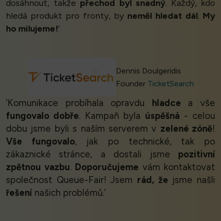
dosáhnout, takže
přechod byl snadný
. Každý, kdo
hledá produkt pro fronty, by
neměl hledat dál
.
My
ho milujeme!
’
Dennis Doulgeridis
Founder
TicketSearch
‘Komunikace probíhala opravdu
hladce
a vše
fungovalo dobře
. Kampaň byla
úspěšná
- celou
dobu jsme byli s naším serverem v
zelené zóně
!
Vše fungovalo
, jak po technické, tak po
zákaznické stránce, a dostali jsme
pozitivní
zpětnou vazbu
.
Doporučujeme
vám kontaktovat
společnost Queue-Fair! Jsem
rád, že
jsme našli
řešení
našich problémů.’