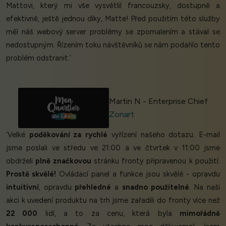
Mattovi, který mi vše vysvětlil francouzsky, dostupně a
efektivně, ještě jednou díky, Matte! Před použitím této služby
měl náš webový server problémy se zpomalením a stával se
nedostupným. Řízením toku návštěvníků se nám podařilo tento
problém odstranit.’
Martin N - Enterprise Chief
Zonart
‘Velké
poděkování za
rychlé
vyřízení našeho dotazu. E-mail
jsme poslali ve středu ve 21:00 a ve čtvrtek v 11:00 jsme
obdrželi
plně značkovou
stránku fronty připravenou k použití.
Prostě skvělé!
Ovládací panel a funkce jsou skvělé - opravdu
intuitivní
, opravdu
přehledné
a
snadno použitelné
. Na naši
akci k uvedení produktu na trh jsme zařadili do fronty více než
22 000
lidí, a to za cenu, která byla
mimořádně