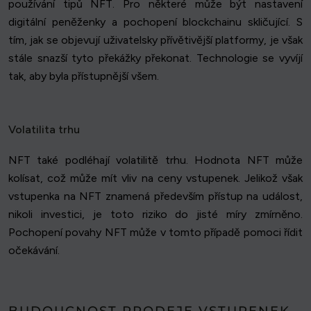
používání tipů NFT. Pro některé může být nastavení
digitální peněženky a pochopení blockchainu skličující. S
tím, jak se objevují uživatelsky přívětivější platformy, je však
stále snazší tyto překážky překonat. Technologie se vyvíjí
tak, aby byla přístupnější všem.
Volatilita trhu
NFT také podléhají volatilitě trhu. Hodnota NFT může
kolísat, což může mít vliv na ceny vstupenek. Jelikož však
vstupenka na NFT znamená především přístup na událost,
nikoli investici, je toto riziko do jisté míry zmírněno.
Pochopení povahy NFT může v tomto případě pomoci řídit
očekávání.
BUDOUCNOST PRODEJE VSTUPENEK