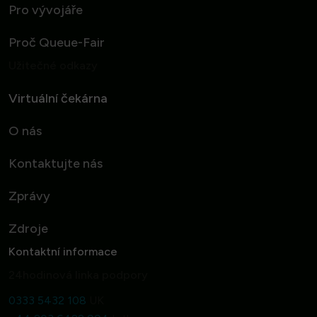
Pro vývojáře
Proč Queue-Fair
Užitečné odkazy
Virtuální čekárna
O nás
Kontaktujte nás
Zprávy
Zdroje
Kontaktní informace
24hodinová linka podpory
0333 5432 108
UK