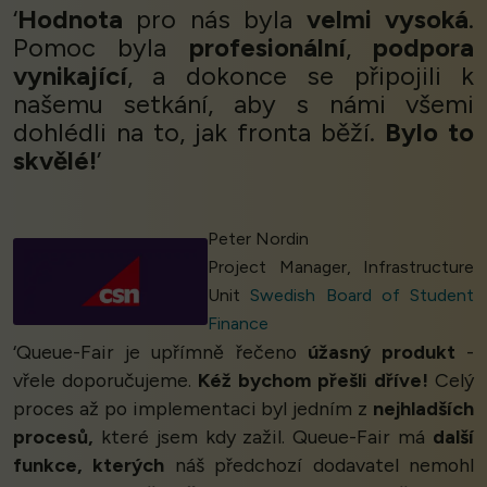
‘
Hodnota
pro nás byla
velmi vysoká
.
Pomoc byla
profesionální
,
podpora
vynikající
, a dokonce se připojili k
našemu setkání, aby s námi všemi
dohlédli na to, jak fronta běží.
Bylo to
skvělé!
’
Peter Nordin
Project Manager, Infrastructure
Unit
Swedish Board of Student
Finance
‘Queue-Fair je upřímně řečeno
úžasný produkt
-
vřele doporučujeme.
Kéž bychom přešli dříve!
Celý
proces až po implementaci byl jedním z
nejhladších
procesů,
které jsem kdy zažil. Queue-Fair má
další
funkce, kterých
náš předchozí dodavatel nemohl