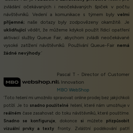
zvládání očekávaných i neočekávaných špiček v počtu
návštěvníků. Vedení a komunikace s týmem byly
velmi
příjemné;
naše dotazy byly zodpovězeny okamžitě. Je
uklidňující
vědět, že můžeme kdykoli použít řídicí opatření
aktivací služby Queue Fair, abychom zvládli neočekávané
vysoké zatížení návštěvníků. Používání Queue-Fair
nemá
žádné nevýhody
.’
Pascal T - Director of Customer
& Innovation
MBO WebShop
‘Toto řešení mi umožnilo spravovat online prodej bez jakýchkoli
potíží. Je to
snadno použitelné
řešení, které nám umožňuje v
reálném
čase zasahovat do toku návštěvníků, které pouštíme.
Snadno se konfiguruje
, dokonce
si
můžete
přizpůsobit
vizuální prvky a texty
fronty. Zvláštní poděkování patří