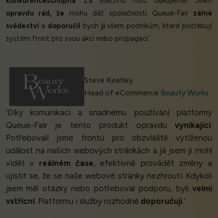
konkurenceschopná
. Za všechno moc děkujeme! Jsem
opravdu rád, že
mohu dát společnosti Queue-Fair
zářné
svědectví
a
doporučil
bych
ji
všem podnikům, které potřebují
systém front pro svou akci nebo propagaci.’
Steve Keatley
Head of eCommerce
Beauty Works
‘Díky komunikaci a snadnému používání platformy
Queue-Fair je tento produkt opravdu
vynikající
.
Potřebovali jsme frontu pro obzvláště vytíženou
událost na našich webových stránkách a já jsem ji mohl
vidět v
reálném čase
, efektivně provádět změny a
ujistit se, že se naše webové stránky nezhroutí. Kdykoli
jsem měl otázky nebo potřeboval podporu, byli
velmi
vstřícní
. Platformu i služby rozhodně
doporučuji
.’