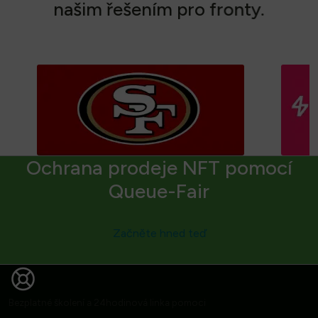
n
a
š
i
m
ř
e
š
e
n
í
m
p
r
o
f
r
o
n
t
y
.
Ochrana prodeje NFT pomocí
Queue-Fair
Začněte hned teď
Bezplatné školení a 24hodinová linka pomoci