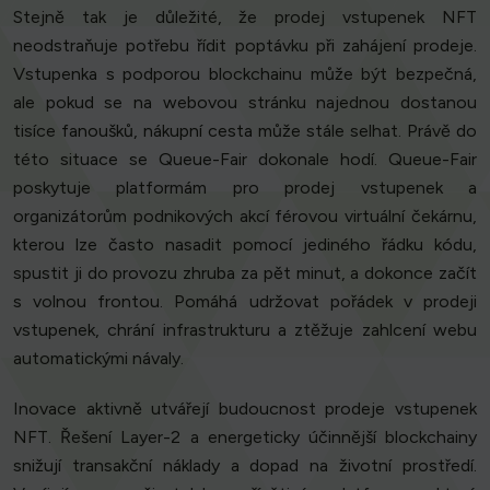
Stejně tak je důležité, že prodej vstupenek NFT
neodstraňuje potřebu řídit poptávku při zahájení prodeje.
Vstupenka s podporou blockchainu může být bezpečná,
ale pokud se na webovou stránku najednou dostanou
tisíce fanoušků, nákupní cesta může stále selhat. Právě do
této situace se Queue-Fair dokonale hodí. Queue-Fair
poskytuje platformám pro prodej vstupenek a
organizátorům podnikových akcí férovou virtuální čekárnu,
kterou lze často nasadit pomocí jediného řádku kódu,
spustit ji do provozu zhruba za pět minut, a dokonce začít
s volnou frontou. Pomáhá udržovat pořádek v prodeji
vstupenek, chrání infrastrukturu a ztěžuje zahlcení webu
automatickými návaly.
Inovace aktivně utvářejí budoucnost prodeje vstupenek
NFT. Řešení Layer-2 a energeticky účinnější blockchainy
snižují transakční náklady a dopad na životní prostředí.