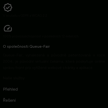
V souladu s GDPR a WCAG 2.2
100% provozuschopnost v posledních 12 měsících
O společnosti Queue-Fair
Queue-Fair, vynalezená a původně patentovaná v roce
2004, je původní virtuální čekárna, která poskytuje online
správu front pro vytížené webové stránky a aplikace.
Naše služby
Přehled
Řešení