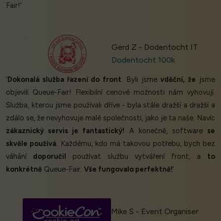
Fair!’
Gerd Z - Dodentocht IT
Dodentocht 100k
‘
Dokonalá služba řazení do front
. Byli jsme
vděční, že
jsme
objevili Queue-Fair! Flexibilní cenové možnosti nám vyhovují.
Služba, kterou jsme používali dříve - byla stále dražší a dražší a
zdálo se, že nevyhovuje malé společnosti, jako je ta naše. Navíc
zákaznický servis je fantastický!
A konečně, software
se
skvěle používá
. Každému, kdo má takovou potřebu, bych bez
váhání
doporučil
používat službu vytváření front, a
to
konkrétně
Queue-Fair.
Vše fungovalo perfektně!
’
Mike S - Event Organiser