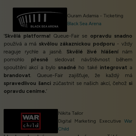
Guram Adamia - Ticketing
Black Sea Arena
‘
Skvělá platforma!
Queue-Fair se
opravdu snadno
používá a má
skvělou zákaznickou podporu
- vždy
reaguje rychle a jasně.
Skvělé živé hlášení
nám
pomohlo
přesně
sledovat návštěvnost během
spouštění akcí a bylo
snadné
ho také
integrovat
a
brandovat
. Queue-Fair zajišťuje, že každý má
spravedlivou šanci
zúčastnit se našich akcí, čehož
si
opravdu ceníme.
’
Nikita Tailor
Digital Marketing Executive
War
Child