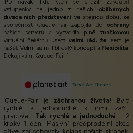
‘Po návalu lidí, kteří se snažili zakoupit
vstupenky na jedno z našich
oblíbených
divadelních představení
ve stejnou dobu, se
společnost Queue-Fair zapojila do
ochrany
našich serverů a vytvořila
plně značkovou
virtuální čekárnu. Jsem
velmi rád, že
jsem je
našel. Velmi se mi líbí celý koncept a
flexibilita
.
Děkuji vám, Queue-Fair!’
Planet Art Theatre
‘Queue-Fair je
záchranou života!
Bylo
rychlé a jednoduché s nimi začít
pracovat.
Tak rychlé a jednoduché
- 2
kroky 1 den! Masivní předprodejní akce
dříve způsobovaly kolaps našich stránek,