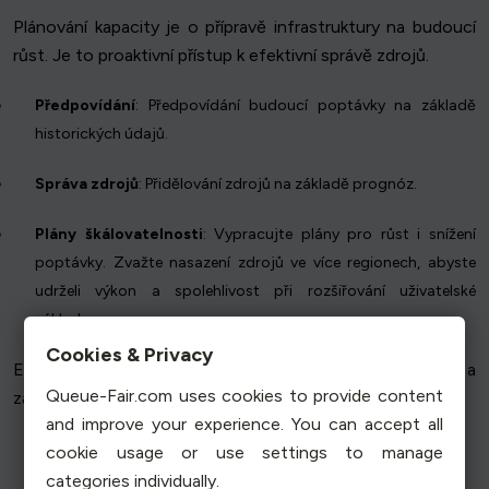
Plánování kapacity je o přípravě infrastruktury na budoucí
růst. Je to proaktivní přístup k efektivní správě zdrojů.
Předpovídání
: Předpovídání budoucí poptávky na základě
historických údajů.
Správa zdrojů
: Přidělování zdrojů na základě prognóz.
Plány škálovatelnosti
: Vypracujte plány pro růst i snížení
poptávky. Zvažte nasazení zdrojů ve více regionech, abyste
udrželi výkon a spolehlivost při rozšiřování uživatelské
základny.
Cookies & Privacy
Efektivní plánování kapacity snižuje riziko výpadku a
Queue-Fair.com uses cookies to provide content
zajišťuje optimální výkon.
and improve your experience. You can accept all
cookie usage or use settings to manage
categories individually.