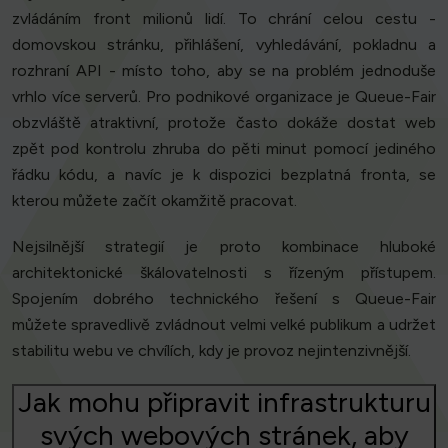
zvládáním front milionů lidí. To chrání celou cestu -
domovskou stránku, přihlášení, vyhledávání, pokladnu a
rozhraní API - místo toho, aby se na problém jednoduše
vrhlo více serverů. Pro podnikové organizace je Queue-Fair
obzvláště atraktivní, protože často dokáže dostat web
zpět pod kontrolu zhruba do pěti minut pomocí jediného
řádku kódu, a navíc je k dispozici bezplatná fronta, se
kterou můžete začít okamžitě pracovat.
Nejsilnější strategií je proto kombinace hluboké
architektonické škálovatelnosti s řízeným přístupem.
Spojením dobrého technického řešení s Queue-Fair
můžete spravedlivě zvládnout velmi velké publikum a udržet
stabilitu webu ve chvílích, kdy je provoz nejintenzivnější.
Jak mohu připravit infrastrukturu
svých webových stránek, aby