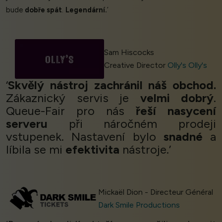
bude
dobře spát
.
Legendární.
’
Sam Hiscocks
Creative Director
Olly's Olly's
‘
Skvělý nástroj zachránil náš obchod.
Zákaznický servis je
velmi dobrý
.
Queue-Fair pro nás
řeší nasycení
serveru
při náročném prodeji
vstupenek. Nastavení bylo
snadné
a
líbila se mi
efektivita
nástroje.’
Mickaël Dion - Directeur Général
Dark Smile Productions