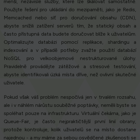
menší, nezávislé služby, které lze škálovat samostatně.
Použijte řešení pro ukládání do mezipaměti, jako je Redis,
Memcached nebo síť pro doručování obsahu (CDN),
abyste snížili zatížení serverů tím, že statický obsah a
často přístupná data budete doručovat blíže k uživatelům.
Optimalizujte databázi pomocí replikace, shardingu a
indexování a v případě potřeby zvažte použití databází
NoSQL pro velkoobjemové nestrukturované úlohy.
Pravidelně provádějte zátěžové a stresové testování,
abyste identifikovali úzká místa dříve, než ovlivní skutečné
uživatele.
Pokud však váš problém nespočívá jen v trvalém rozsahu,
ale i v náhlém nárůstu souběžné poptávky, neměli byste se
spoléhat pouze na infrastrukturu. Virtuální čekárna, jako je
Queue-Fair, je často nejpraktičtější první linií obrany,
protože kontroluje, kolik uživatelů se na místo dostane
najednou - a my máme za sebou osvědčené zkušenosti se