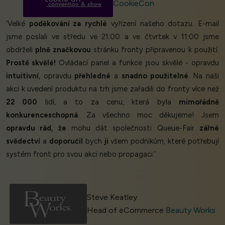
CookieCon
‘Velké
poděkování za
rychlé
vyřízení našeho dotazu. E-mail
jsme poslali ve středu ve 21:00 a ve čtvrtek v 11:00 jsme
obdrželi
plně značkovou
stránku fronty připravenou k použití.
Prostě skvělé!
Ovládací panel a funkce jsou skvělé - opravdu
intuitivní
, opravdu
přehledné
a
snadno použitelné
. Na naši
akci k uvedení produktu na trh jsme zařadili do fronty více než
22 000
lidí, a to za cenu, která byla
mimořádně
konkurenceschopná
. Za všechno moc děkujeme! Jsem
opravdu rád, že
mohu dát společnosti Queue-Fair
zářné
svědectví
a
doporučil
bych
ji
všem podnikům, které potřebují
systém front pro svou akci nebo propagaci.’
Steve Keatley
Head of eCommerce
Beauty Works