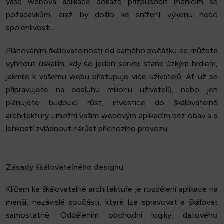
vaše webová aplikace dokáže přizpůsobit měnícím se
požadavkům, aniž by došlo ke snížení výkonu nebo
spolehlivosti.
Plánováním škálovatelnosti od samého počátku se můžete
vyhnout úskalím, kdy se jeden server stane úzkým hrdlem,
jakmile k vašemu webu přistupuje více uživatelů. Ať už se
připravujete na obsluhu milionu uživatelů, nebo jen
plánujete budoucí růst, investice do škálovatelné
architektury umožní vašim webovým aplikacím bez obav a s
lehkostí zvládnout nárůst příchozího provozu.
Zásady škálovatelného designu
Klíčem ke škálovatelné architektuře je rozdělení aplikace na
menší, nezávislé součásti, které lze spravovat a škálovat
samostatně. Oddělením obchodní logiky, datového