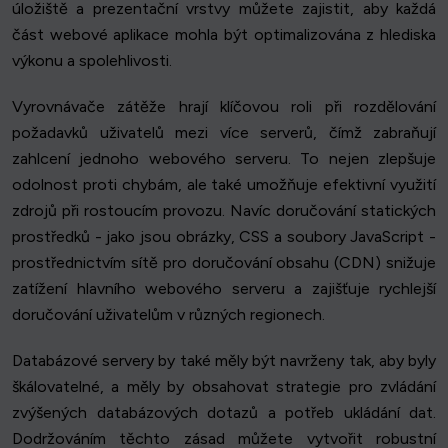
úložiště a prezentační vrstvy můžete zajistit, aby každá
část webové aplikace mohla být optimalizována z hlediska
výkonu a spolehlivosti.
Vyrovnávače zátěže hrají klíčovou roli při rozdělování
požadavků uživatelů mezi více serverů, čímž zabraňují
zahlcení jednoho webového serveru. To nejen zlepšuje
odolnost proti chybám, ale také umožňuje efektivní využití
zdrojů při rostoucím provozu. Navíc doručování statických
prostředků - jako jsou obrázky, CSS a soubory JavaScript -
prostřednictvím sítě pro doručování obsahu (CDN) snižuje
zatížení hlavního webového serveru a zajišťuje rychlejší
doručování uživatelům v různých regionech.
Databázové servery by také měly být navrženy tak, aby byly
škálovatelné, a měly by obsahovat strategie pro zvládání
zvýšených databázových dotazů a potřeb ukládání dat.
Dodržováním těchto zásad můžete vytvořit robustní