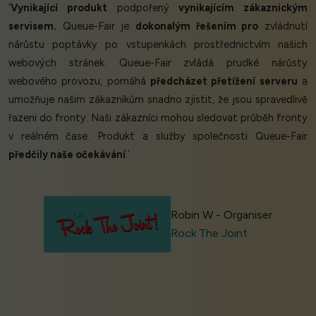
‘
Vynikající produkt
podpořený
vynikajícím zákaznickým
servisem.
Queue-Fair je
dokonalým řešením pro
zvládnutí
nárůstu poptávky po vstupenkách prostřednictvím našich
webových stránek. Queue-Fair zvládá prudké nárůsty
webového provozu, pomáhá
předcházet přetížení serveru
a
umožňuje našim zákazníkům snadno zjistit, že jsou spravedlivě
řazeni do fronty. Naši zákazníci mohou sledovat průběh fronty
v reálném čase. Produkt a služby společnosti Queue-Fair
předčily naše očekávání
.’
Robin W - Organiser
Rock The Joint