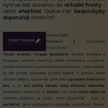
nyní se lidé dostanou do
virtuální fronty
-
velmi
efektivní
. Queue-Fair
bezpochyby
doporučuji
ostatním!’
Gisella Galati
President & Cofounder
TicketShow
‘
Skvělý produkt, funguje bezchybně.
Snadná instalace a
integrace, vynikající reporting, skvělá komunikace a podpora,
poměr cena/výkon a pětihvězdičková zkušenost. Jsme nadšeni,
že náš prodej vstupenek proběhl hladce! S pomocí řešení
virtuální čekárny Queue-Fair jsme měli
vyprodáno hned první
den,
a to
bez jediné závady nebo stížnosti zákazníka
.
Společnost Queue-Fair je
úžasná
a my jsme
velmi vděční za
veškerou podporu ze strany týmu Queue-Fair - bylo to
perfektní
. Jsme spokojenými zákazníky společnosti Queue-