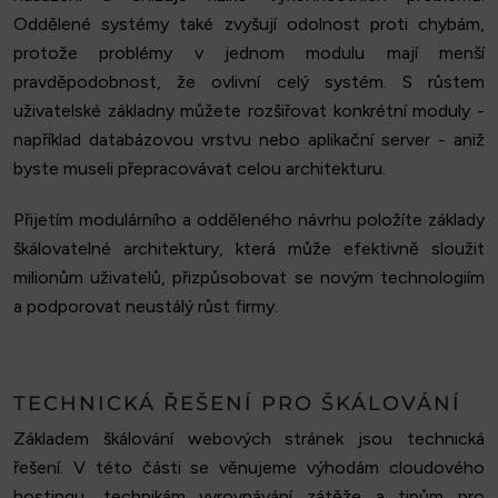
Oddělené systémy také zvyšují odolnost proti chybám,
protože problémy v jednom modulu mají menší
pravděpodobnost, že ovlivní celý systém. S růstem
uživatelské základny můžete rozšiřovat konkrétní moduly -
například databázovou vrstvu nebo aplikační server - aniž
byste museli přepracovávat celou architekturu.
Přijetím modulárního a odděleného návrhu položíte základy
škálovatelné architektury, která může efektivně sloužit
milionům uživatelů, přizpůsobovat se novým technologiím
a podporovat neustálý růst firmy.
TECHNICKÁ ŘEŠENÍ PRO ŠKÁLOVÁNÍ
Základem škálování webových stránek jsou technická
řešení. V této části se věnujeme výhodám cloudového
hostingu, technikám vyrovnávání zátěže a tipům pro