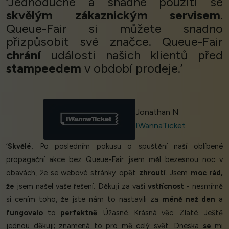
‘Jednoduché a snadné použití se
skvělým zákaznickým servisem
.
Queue-Fair si můžete snadno
přizpůsobit své značce. Queue-Fair
chrání
události našich klientů před
stampeedem
v období prodeje.’
Jonathan N
IWannaTicket
‘
Skvělé.
Po posledním pokusu o spuštění naší oblíbené
propagační akce bez Queue-Fair jsem měl bezesnou noc v
obavách, že se webové stránky opět
zhroutí
. Jsem
moc rád,
že
jsem našel vaše řešení. Děkuji za vaši
vstřícnost
- nesmírně
si cením toho, že jste nám to nastavili za
méně než den
a
fungovalo
to
perfektně
. Úžasné. Krásná věc. Zlaté. Ještě
jednou děkuji; znamená to pro mě celý svět. Dneska
se
mi