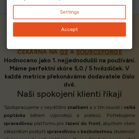
Settings
Accept
NEJLÉPE HODNOCENÁ VIRTUÁLNÍ
ČEKÁRNA NA
G2
A
SOURCEFORGE
Hodnoceno jako 1. nejjednodušší na používání.
Máme perfektní skóre 5,0 / 5 hvězdiček. V
každé metrice překonáváme dodavatele číslo
dvě.
Naši
spokojení klienti
říkají
‘Spolupracujeme s největšími
značkami
a s tím souvisí i
velká
poptávka
během výprodejů a poklesů. Potřebujeme
spravedlivou
platformu pro
řazení do front
, abychom všem
zákazníkům poskytli
spravedlivou
a
bezbolestnou
zkušenost