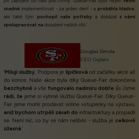
při zapojení do naší platformy. Queue-Fair bylo nejen
velmi
snadné
implementovat - za jeden den! - a
proběhla hladce
,
ale také tým
pochopil naše potřeby
a dokázal
s námi
spolupracovat na
dosažení našich cílů.’
Douglas Dimola
CEO
Giglabs
‘
Miluji služby
, Podpora je
špičková
od začátku akce až
do konce. Naše akce byla díky Queue-Fair dokončena
bezchybně
a vše
fungovalo nadmíru dobře
👍 Jsme
rádi, že
jsme si vybrali službu Queue-Fair. Díky Queue-
Fair jsme mohli prodávat online vstupenky na výstavu,
aniž bychom utrpěli zásah do
infrastruktury a propadli
se. Není nic, co by se nám nelíbilo - služba je
celkově
úžasná
.’