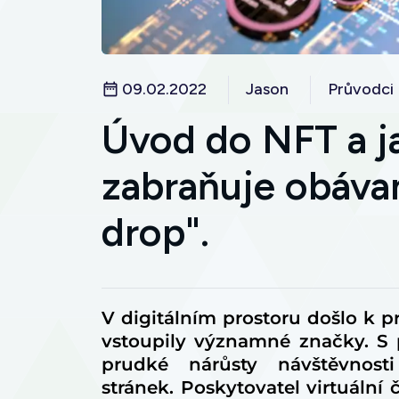
09.02.2022
Jason
Průvodci
Úvod do NFT a j
zabraňuje obáv
drop".
V digitálním prostoru došlo k 
vstoupily významné značky. S
prudké nárůsty návštěvnosti
stránek. Poskytovatel virtuáln