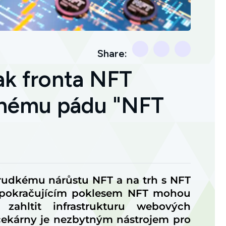
Share:
ak fronta NFT
anému pádu "NFT
prudkému nárůstu NFT a na trh s NFT
 pokračujícím poklesem NFT mohou
 zahltit infrastrukturu webových
í čekárny je nezbytným nástrojem pro