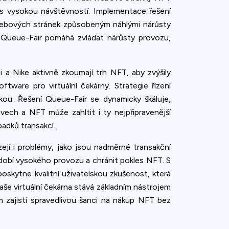
 s vysokou návštěvností. Implementace řešení
 webových stránek způsobeným náhlými nárůsty
 Queue-Fair pomáhá zvládat nárůsty provozu,
a Nike aktivně zkoumají trh NFT, aby zvýšily
tware pro virtuální čekárny. Strategie řízení
kou. Řešení Queue-Fair se dynamicky škáluje,
ivech a NFT může zahltit i ty nejpřipravenější
padků transakcí.
jí i problémy, jako jsou nadměrné transakční
bdobí vysokého provozu a chránit pokles NFT. S
skytne kvalitní uživatelskou zkušenost, která
še virtuální čekárna stává základním nástrojem
m zajistí spravedlivou šanci na nákup NFT bez