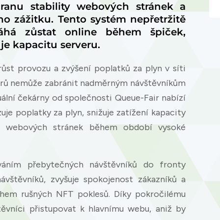
ranu stability webových stránek a
ho zážitku. Tento systém nepřetržitě
há zůstat online během špiček,
e kapacitu serveru.
st provozu a zvýšení poplatků za plyn v síti
verů nemůže zabránit nadměrným návštěvníkům
tuální čekárny od společnosti Queue-Fair nabízí
uje poplatky za plyn, snižuje zatížení kapacity
ich webových stránek během období vysoké
váním přebytečných návštěvníků do fronty
 návštěvníků, zvyšuje spokojenost zákazníků a
ěhem rušných NFT poklesů. Díky pokročilému
ěvníci přistupovat k hlavnímu webu, aniž by