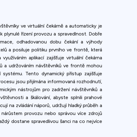
štěvníky ve virtuální čekárně a automaticky je
ak plynulé řízení provozu a spravedlnost. Dobře
formace, odhadovanou dobu čekání a výhody
ů a posiluje politiku prvního ve frontě, která
užíváním aplikací zajišťuje virtuální čekárna
telů a udržováním návštěvníků ve frontě mohou
 systému. Tento dynamický přístup zajišťuje
ocesu jsou přijímána informovaná rozhodnutí,
amickým nástrojům pro zadržení návštěvníků a
těvnosti a škálování, abyste splnili prahové
jí na zvládání náporů, udržují hladký průběh a
i, nárůstem provozu nebo správou více zdrojů
aždý dostane spravedlivou šanci na co nejvíce