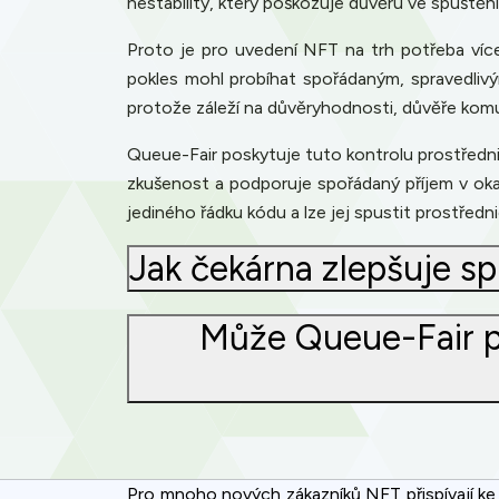
nestability, který poškozuje důvěru ve spuštění
Proto je pro uvedení NFT na trh potřeba více
pokles mohl probíhat spořádaným, spravedlivý
protože záleží na důvěryhodnosti, důvěře komu
Queue-Fair poskytuje tuto kontrolu prostřednic
zkušenost a podporuje spořádaný příjem v oka
jediného řádku kódu a lze jej spustit prostřed
Jak čekárna zlepšuje s
Může Queue-Fair p
Pro mnoho nových zákazníků NFT přispívají ke