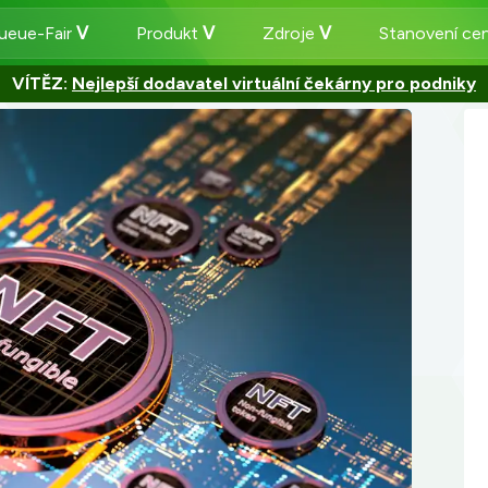
ueue-Fair
Produkt
Zdroje
Stanovení ce
VÍTĚZ:
Nejlepší dodavatel virtuální čekárny pro podniky