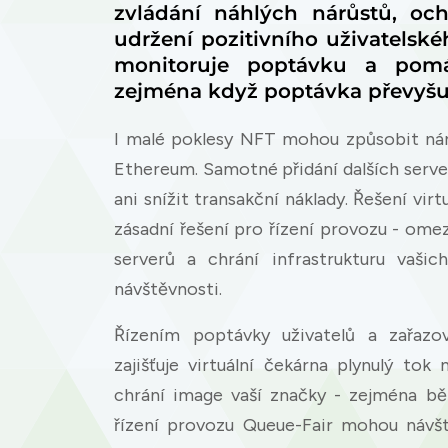
zvládání náhlých nárůstů, och
udržení pozitivního uživatelské
monitoruje poptávku a pomá
zejména když poptávka převyšuj
I malé poklesy NFT mohou způsobit nárů
Ethereum. Samotné přidání dalších ser
ani snížit transakční náklady. Řešení vir
zásadní řešení pro řízení provozu - omez
serverů a chrání infrastrukturu vaš
návštěvnosti.
Řízením poptávky uživatelů a zařazo
zajišťuje virtuální čekárna plynulý tok
chrání image vaší značky - zejména b
řízení provozu Queue-Fair mohou návšt