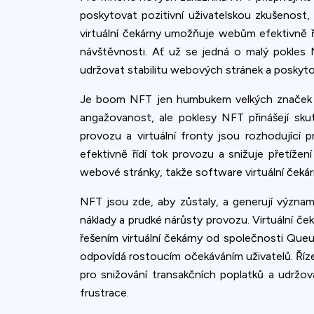
poskytovat pozitivní uživatelskou zkušenost
virtuální čekárny umožňuje webům efektivně 
návštěvnosti. Ať už se jedná o malý pokles
udržovat stabilitu webových stránek a poskytova
Je boom NFT jen humbukem velkých značek a m
angažovanost, ale poklesy NFT přinášejí skut
provozu a virtuální fronty jsou rozhodující
efektivně řídí tok provozu a snižuje přetížen
webové stránky, takže software virtuální čekárn
NFT jsou zde, aby zůstaly, a generují význa
náklady a prudké nárůsty provozu. Virtuální č
řešením virtuální čekárny od společnosti Que
odpovídá rostoucím očekáváním uživatelů. Říze
pro snižování transakčních poplatků a udržov
frustrace.