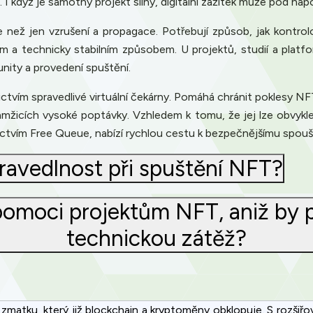
. I když je samotný projekt silný, digitální zážitek může pod náp
 než jen vzrušení a propagace. Potřebují způsob, jak kontro
m a technicky stabilním způsobem. U projektů, studií a platfo
nity a provedení spuštění.
tvím spravedlivé virtuální čekárny. Pomáhá chránit poklesy NF
mžicích vysoké poptávky. Vzhledem k tomu, že jej lze obvykl
nictvím Free Queue, nabízí rychlou cestu k bezpečnějšímu spouš
pravedlnost při spuštění NFT?
omoci projektům NFT, aniž by p
technickou zátěž?
 zmatku, který již blockchain a kryptoměny obklopuje. S rozš