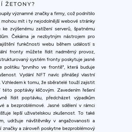
Í ŽETONY?
oupily významné značky a firmy, což podnítilo
 mohou mít i ty nejodolnější webové stránky
e ke zvýšenému zatížení serverů, špatnému
adům. Čekárna je nezbytným nástrojem pro
ajištění funkčnosti webu během událostí s
ální fronty můžete řídit nadměrný provoz,
ře strukturovaný systém fronty poskytuje jasné
 politiku "prvního ve frontě", která buduje
šenost. Vydání NFT navíc přinášejí vlastní
 Vzhledem k tomu, že sběratelé touží zajistit
ní této poptávky klíčovým. Zavedením řešení
vně řídit poptávku, předcházet výpadkům
vé a bezproblémové. Jasné sdělení v rámci
išťuje lepší uživatelskou zkušenost. To také
, udržuje návštěvníky v angažovanosti a
aší značky a zároveň poskytne bezproblémový