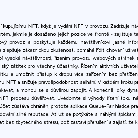
í kupujícímu NFT, když je vydání NFT v provozu. Zadržuje náv
ém, jakmile je dosaženo jejich pozice ve frontě - zajišťuje t
čkový provoz a poskytuje každému návštěvníkovi jasné in
 zlepšuje zákaznickou zkušenost, pomáhá řídit chování uživatel
 vysoké návštěvnosti, řízením provozu webových stránek a vy
telský zážitek pro všechny účastníky. Řízením aktivních uživa
tku a umožnit přístup k dropu více zařízením bez přetížení
inu NFT a snižuje pravděpodobnost selhání. V každém kroku pr
čekávat, a mohou se s důvěrou zapojit. A konečně, díky dyn
NFT procesu důvěřovat. Uvědomte si výhody řízení toku návš
čet zůstává chráněn, protože aplikace Queue-Fair hladce pracu
dování silné reputace. Ať už se potýkáte s náhlými špičkam
bez zbytečného stresu, což zastaví přerušení a zajistí, že k