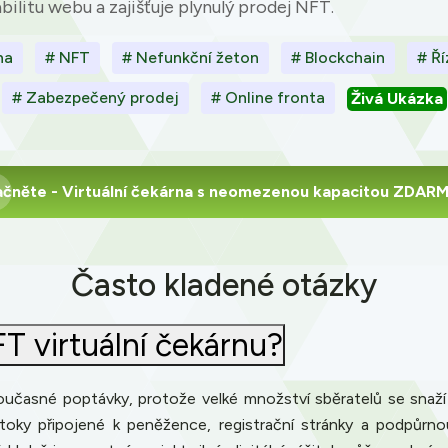
bilitu webu a zajišťuje plynulý prodej NFT.
na
# NFT
# Nefunkční žeton
# Blockchain
# Ří
# Zabezpečený prodej
# Online fronta
Živá Ukázka
ačněte
- Virtuální čekárna s neomezenou kapacitou ZDAR
Často kladené otázky
T virtuální čekárnu?
oučasné poptávky, protože velké množství sběratelů se snaží ra
toky připojené k peněžence, registrační stránky a podpůrnou