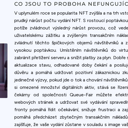
CO JSOU TO PROBOHA NEFUNGUJÍC
V uplynulém roce se popularita NFT zvýšila a na trh vst
prudký nárůst počtu vydání NFT. S rostoucí poptávkou
potíže zvládnout výsledný nárůst provozu, což ved
uživatelskému zážitku a zvýšeným transakčním nákl
zvládnutí těchto špičkových objemů návštěvníků a z
vysokou poptávkou. Umístěním návštěvníků do virtu
zabránit přetížení serveru a snížit platby za plyn. Dob
aktualizace stavu, odhadované doby čekání a posiluje
důvěru a pomáhá udržovat pozitivní zákaznickou zku
jedinečné výzvy, pokud jde o tok a chování návštěvníků.
si omezené množství digitálních aktiv, stává se říze
čekárny od společnosti Queue-Fair můžete efekti
webových stránek a udržovat své vydávání spravedli
fronty pomáhá řídit očekávání, snižuje frustraci a zaj
pomáhá předcházet zbytečným transakčním nákladům
zajišťuje, že vaše vydání zůstane v souladu s image v