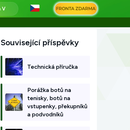
FRONTA ZDARMA
n
Související příspěvky
Technická příručka
Porážka botů na
tenisky, botů na
vstupenky, překupníků
a podvodníků