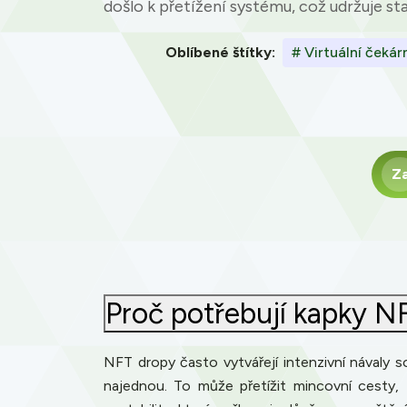
došlo k přetížení systému, což udržuje sta
Oblíbené štítky:
# Virtuální čekár
Z
Proč potřebují kapky NF
NFT dropy často vytvářejí intenzivní návaly s
najednou. To může přetížit mincovní cesty, 