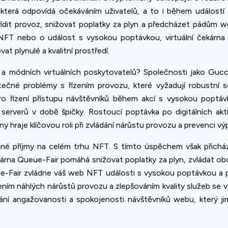
, která odpovídá očekáváním uživatelů, a to i během událostí
řídit provoz, snižovat poplatky za plyn a předcházet pádům
 NFT nebo o událost s vysokou poptávkou, virtuální čekárna
t plynulé a kvalitní prostředí.
ódních virtuálních poskytovatelů? Společnosti jako Gucci 
ečné problémy s řízením provozu, které vyžadují robustní sof
 pro řízení přístupu návštěvníků během akcí s vysokou poptáv
í serverů v době špičky. Rostoucí poptávka po digitálních akt
y hraje klíčovou roli při zvládání nárůstu provozu a prevenci vý
mné příjmy na celém trhu NFT. S tímto úspěchem však přicháze
ekárna Queue-Fair pomáhá snižovat poplatky za plyn, zvládat o
ue-Fair zvládne váš web NFT události s vysokou poptávkou a po
ním náhlých nárůstů provozu a zlepšováním kvality služeb se va
ání angažovanosti a spokojenosti návštěvníků webu, který ji