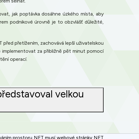
orem selhat.
lovat, jak poptávka dosáhne úzkého místa, aby
rem podnikové úrovně je to obzvlášť důležité,
T před přetížením, zachovává lepší uživatelskou
e implementovat za přibližně pět minut pomocí
tění operací.
ředstavoval velkou
iřováním prostoru NFT musí webové stránky NFT