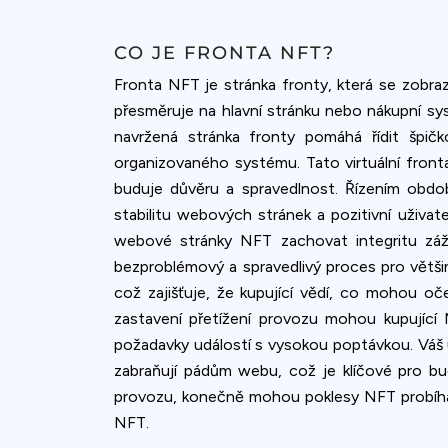
CO JE FRONTA NFT?
Fronta NFT je stránka fronty, která se zobraz
přesměruje na hlavní stránku nebo nákupní syst
navržená stránka fronty pomáhá řídit špi
organizovaného systému. Tato virtuální fronta
buduje důvěru a spravedlnost. Řízením období
stabilitu webových stránek a pozitivní uživa
webové stránky NFT zachovat integritu záži
bezproblémový a spravedlivý proces pro větš
což zajišťuje, že kupující vědí, co mohou o
zastavení přetížení provozu mohou kupující 
požadavky událostí s vysokou poptávkou. Váš ú
zabraňují pádům webu, což je klíčové pro bu
provozu, konečně mohou poklesy NFT probíhat 
NFT.