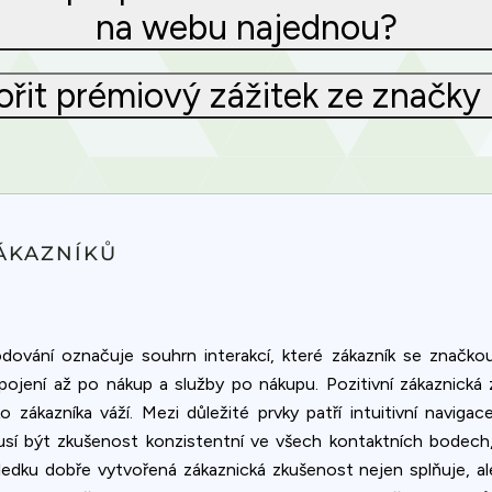
na webu najednou?
it prémiový zážitek ze značky i
ÁKAZNÍKŮ
ování označuje souhrn interakcí, které zákazník se značko
ojení až po nákup a služby po nákupu. Pozitivní zákaznická
ko zákazníka váží. Mezi důležité prvky patří intuitivní navi
í být zkušenost konzistentní ve všech kontaktních bodech, j
edku dobře vytvořená zákaznická zkušenost nejen splňuje, ale 