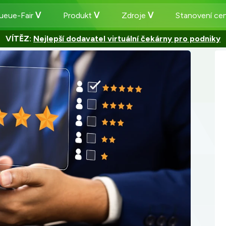
ueue-Fair
Produkt
Zdroje
Stanovení ce
VÍTĚZ:
Nejlepší dodavatel virtuální čekárny pro podniky