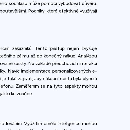
ovného souhlasu může pomoci vybudovat důvěru.
utavějšími. Podniky, které efektivně využívají
ncím zákazníků. Tento přístup nejen zvyšuje
átečního zájmu až po konečný nákup. Analýzou
izované cesty. Na základě předchozích interakcí
ídky. Navíc implementace personalizovaných e-
e také zajistit, aby nákupní cesta byla plynulá
 telefonu. Zaměřením se na tyto aspekty mohou
jalitu ke značce.
obchodováním. Využitím umělé inteligence mohou