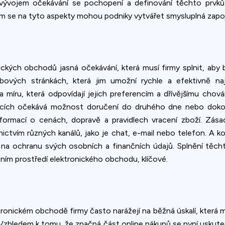
S vývojem očekávání se pochopení a definování těchto prvků s
ím se na tyto aspekty mohou podniky vytvářet smysluplná zapoj
nických obchodů jasná očekávání, která musí firmy splnit, aby 
bových stránkách, která jim umožní rychle a efektivně na
a míru, která odpovídají jejich preferencím a dřívějšímu chová
ících očekává možnost doručení do druhého dne nebo doko
formací o cenách, dopravě a pravidlech vracení zboží. Zásad
ctvím různých kanálů, jako je chat, e-mail nebo telefon. A k
 na ochranu svých osobních a finančních údajů. Splnění těcht
čním prostředí elektronického obchodu, klíčové.
onickém obchodě firmy často narážejí na běžná úskalí, která moh
. Vzhledem k tomu, že značná část online nákupů se nyní uskut