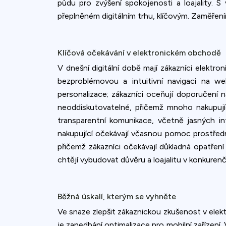
půdu pro zvýšení spokojenosti a loajality. 
přeplněném digitálním trhu, klíčovým. Zaměřen
Klíčová očekávání v elektronickém obchodě
V dnešní digitální době mají zákazníci elektro
bezproblémovou a intuitivní navigaci na we
personalizace; zákazníci oceňují doporučení n
neoddiskutovatelné, přičemž mnoho nakupuj
transparentní komunikace, včetně jasných in
nakupující očekávají včasnou pomoc prostředni
přičemž zákazníci očekávají důkladná opatření
chtějí vybudovat důvěru a loajalitu v konkuren
Běžná úskalí, kterým se vyhněte
Ve snaze zlepšit zákaznickou zkušenost v elektr
je zanedbání optimalizace pro mobilní zařízení