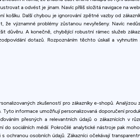
ustrovat a odvést je jinam. Navíc příliš složitá navigace na we
 košíku. Další chybou je ignorování zpětné vazby od zákazní
bit, že významné problémy zůstanou nevyřešeny. Navíc nedů
šit důvěru. A konečně, chybějící robustní rámec služeb zákaz
zodpovídání dotazů. Rozpoznáním těchto úskalí a vyhnutím 
rsonalizovaných zkušeností pro zákazníky e-shopů. Analýzou z
h. Tyto informace umožňují personalizovaná doporučení produ
ažďováním přesných a relevantních údajů o zákaznících v rů
í do sociálních médií. Pokročilé analytické nástroje pak moho
 s ochranou osobních údajů. Zákazníci očekávají transparentno