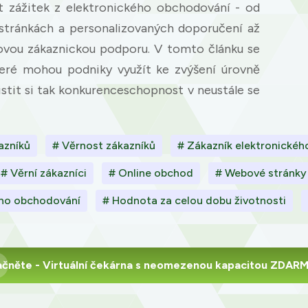
it zážitek z elektronického obchodování - od
tránkách a personalizovaných doporučení až
tovou zákaznickou podporu. V tomto článku se
teré mohou podniky využít ke zvýšení úrovně
stit si tak konkurenceschopnost v neustále se
azníků
# Věrnost zákazníků
# Zákazník elektronické
# Věrní zákazníci
# Online obchod
# Webové stránky
kého obchodování
# Hodnota za celou dobu životnosti
ačněte
- Virtuální čekárna s neomezenou kapacitou ZDAR