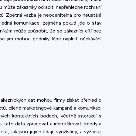
bu může zákazníky odradit; nepřehledné rozhraní
ků. Zpětná vazba je neocenitelná pro neustálé
sledná komunikace, zejména pokud jde o stav
níkům může způsobit, že se zákazníci cítí bez
se jim mohou podniky lépe naplnit očekávání
ákaznických dat mohou firmy získat přehled o
ktů, cílené marketingové kampaně a komunikaci
zných kontaktních bodech, včetně interakcí s
u tato data zpracovat a identifikovat trendy a
st, jak jsou jejich údaje využívány, a vyžadují