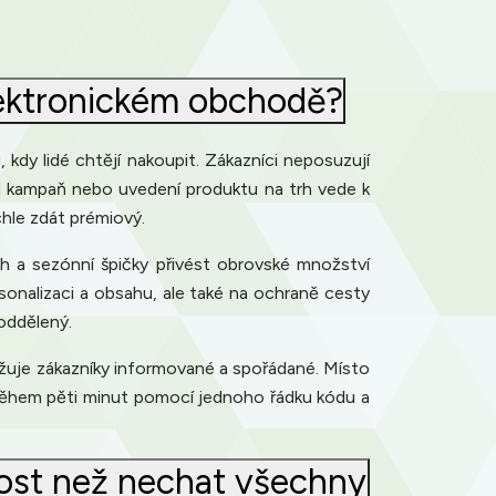
elektronickém obchodě?
 kdy lidé chtějí nakoupit. Zákazníci neposuzují
ud kampaň nebo uvedení produktu na trh vede k
hle zdát prémiový.
h a sezónní špičky přivést obrovské množství
sonalizaci a obsahu, ale také na ochraně cesty
 oddělený.
ržuje zákazníky informované a spořádané. Místo
t během pěti minut pomocí jednoho řádku kódu a
nost než nechat všechny