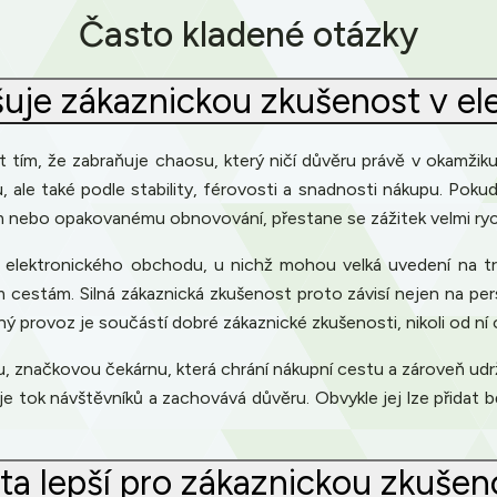
Často kladené otázky
pšuje zákaznickou zkušenost v 
tím, že zabraňuje chaosu, který ničí důvěru právě v okamžiku,
 ale také podle stability, férovosti a snadnosti nákupu. Pok
 nebo opakovanému obnovování, přestane se zážitek velmi ryc
 elektronického obchodu, u nichž mohou velká uvedení na tr
cestám. Silná zákaznická zkušenost proto závisí nejen na per
ný provoz je součástí dobré zákaznické zkušenosti, nikoli od ní
u, značkovou čekárnu, která chrání nákupní cestu a zároveň ud
je tok návštěvníků a zachovává důvěru. Obvykle jej lze přida
onta lepší pro zákaznickou zkuše