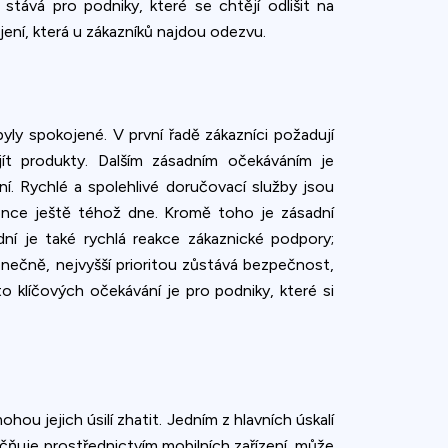
tává pro podniky, které se chtějí odlišit na
ení, která u zákazníků najdou odezvu.
byly spokojené. V první řadě zákazníci požadují
jít produkty. Dalším zásadním očekáváním je
ní. Rychlé a spolehlivé doručovací služby jsou
nce ještě téhož dne. Kromě toho je zásadní
ní je také rychlá reakce zákaznické podpory;
onečně, nejvyšší prioritou zůstává bezpečnost,
o klíčových očekávání je pro podniky, které si
ou jejich úsilí zhatit. Jedním z hlavních úskalí
ečňuje prostřednictvím mobilních zařízení, může