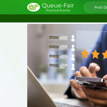
Queue-Fair
Proč Q
Poctivá fronta