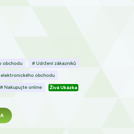
ho obchodu
# Udržení zákazníků
 elektronického obchodu
# Nakupujte online
Živá Ukázka
MA