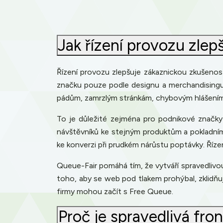
Jak řízení provozu zle
Řízení provozu zlepšuje zákaznickou zkušenost 
značku pouze podle designu a merchandisingu,
pádům, zamrzlým stránkám, chybovým hlášením
To je důležité zejména pro podnikové značky
návštěvníků ke stejným produktům a pokladním 
ke konverzi při prudkém nárůstu poptávky. Říze
Queue-Fair pomáhá tím, že vytváří spravedlivo
toho, aby se web pod tlakem prohýbal, zklidňu
firmy mohou začít s Free Queue.
Proč je spravedlivá fr