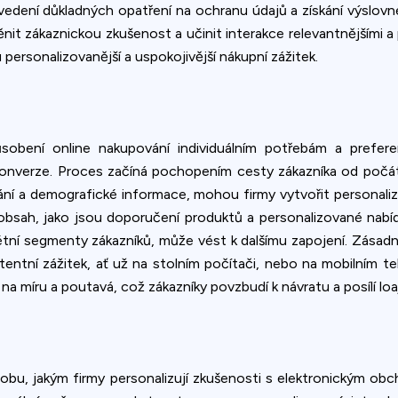
 Zavedení důkladných opatření na ochranu údajů a získání výsl
 zákaznickou zkušenost a učinit interakce relevantnějšími a po
personalizovanější a uspokojivější nákupní zážitek.
ůsobení online nakupování individuálním potřebám a prefere
u konverze. Proces začíná pochopením cesty zákazníka od poč
ování a demografické informace, mohou firmy vytvořit personal
 obsah, jako jsou doporučení produktů a personalizované nab
tní segmenty zákazníků, může vést k dalšímu zapojení. Zásadní j
istentní zážitek, ať už na stolním počítači, nebo na mobilním
na míru a poutavá, což zákazníky povzbudí k návratu a posílí loa
ůsobu, jakým firmy personalizují zkušenosti s elektronickým 