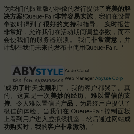
‘为我们的限量版小雕像的发行提供了
完美的解
决方案
!Queue-Fair
非常容易实施
，我们在设置
参数时得到了
很好的支持
和指导。
实时
报告
非常好
，允许我们在活动期间调整参数，而不
会使我们的服务器崩溃。 我们
非常满意
，并
计划在我们未来的发布中使用Queue-Fair。’
Aude Curial
Web Manager
Abysse Corp
‘
成功了
昨天
太顺利
了，我的客户都哭了。真
的。这真是一次
美妙的经历
。
难以置信的支
持。
令人难以置信的
产品
，为最终用户提供了
极佳的体验。当我们在 Queue-Fair 控制面板
上看到用户进入虚拟候机室，然后通过网站
成
功购买
时，
我的客户非常激动
。’