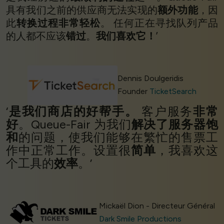
具有我们之前的供应商无法实现的
额外功能
，因
此
转换过程非常轻松
。 任何正在寻找队列产品
的人都不应该
错过
。
我们喜欢它！
’
Dennis Doulgeridis
Founder
TicketSearch
‘
是我们商店的好帮手。
客户服务
非常
好
。Queue-Fair 为我们
解决了服务器饱
和
的问题，使我们能够在繁忙的售票工
作中正常工作。设置很
简单
，我喜欢这
个工具的
效率
。’
Mickaël Dion - Directeur Général
Dark Smile Productions