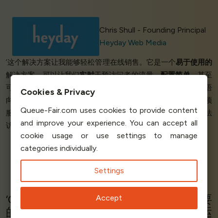
Chris Shull - Founding Principal
Heyday Web Media
‘这个解决方案让我能够轻松管理在线销售。它是一个
易于使用的
解决方案，可以让我们
实时
干预访问者的流量。
配置简单
，甚至
可以
自定义
队列的
视觉效果和文字
。特别要感谢马特，他用法语
Cookies & Privacy
向我解释了这一切，既方便又高效，再次感谢马特！在使用这项
Queue-Fair.com uses cookies to provide content
服务之前，我们的网站服务器遇到了速度变慢的问题，变得无法
and improve your experience. You can accept all
访问。通过控制访问者流量，我们解决了这个问题。’
cookie usage or use settings to manage
categories individually.
Martin N - Enterprise Chief
Settings
Zonart
‘Queue-Fair正是我们
管理流量
所需要
Accept
的，而且
支持服务也很好！。
该系统运