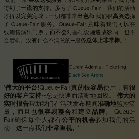
得到了
一流的
支持。多亏了 Queue-Fair，我们的活动
才得以
完美
完成，一切都非常
出色
👍 我们很
高兴
选择
了 Queue-Fair 服务。Queue-Fair 意味着我们可以在
线销售演出门票，
而不会
对基础设施造成影响，也不
会宕机。没有什么不满意的--服务
总体上非常棒
。’
Guram Adamia - Ticketing
Black Sea Arena
‘
伟大的平台!
Queue-Fair
真的很容易
使用，有
很
好的客户支持
--总是快速而清晰地回应。
伟大的
实时报告
帮助我们在活动发布期间
准确地
监控流
量，而且也
很容易整合
和
建立品牌
。 Queue-
Fair确保每个人都有
公平的机会
参加我们的活
动，这一点我们
非常重视。
’