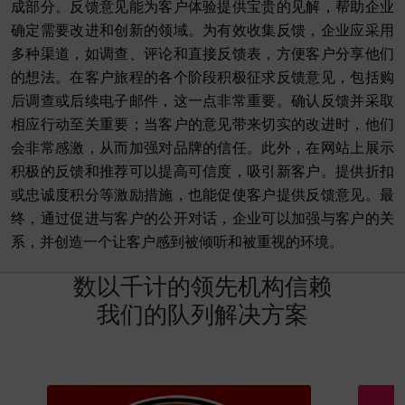
成部分。反馈意见能为客户体验提供宝贵的见解，帮助企业
确定需要改进和创新的领域。为有效收集反馈，企业应采用
多种渠道，如调查、评论和直接反馈表，方便客户分享他们
的想法。在客户旅程的各个阶段积极征求反馈意见，包括购
后调查或后续电子邮件，这一点非常重要。确认反馈并采取
相应行动至关重要；当客户的意见带来切实的改进时，他们
会非常感激，从而加强对品牌的信任。此外，在网站上展示
积极的反馈和推荐可以提高可信度，吸引新客户。提供折扣
或忠诚度积分等激励措施，也能促使客户提供反馈意见。最
终，通过促进与客户的公开对话，企业可以加强与客户的关
系，并创造一个让客户感到被倾听和被重视的环境。
数
以
千
计
的
领
先
机
构
信
赖
我
们
的
队
列
解
决
方
案