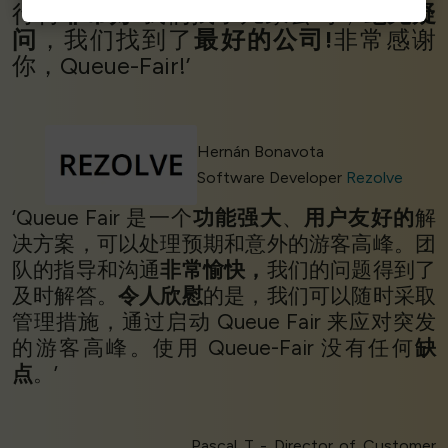
行得
非常好!
我们找了几家公司，
毫无疑
问
，我们找到了
最好的公司!
非常感谢
你，Queue-Fair!’
Hernán Bonavota
Software Developer
Rezolve
‘Queue Fair 是一个
功能强大
、
用户友好的
解
决方案，可以处理预期和意外的游客高峰。团
队的指导和沟通
非常愉快，
我们的问题得到了
及时解答。
令人欣慰
的是，我们可以随时采取
管理措施，通过启动 Queue Fair 来应对突发
的游客高峰。使用 Queue-Fair 没有任何
缺
点
。’
Pascal T - Director of Customer