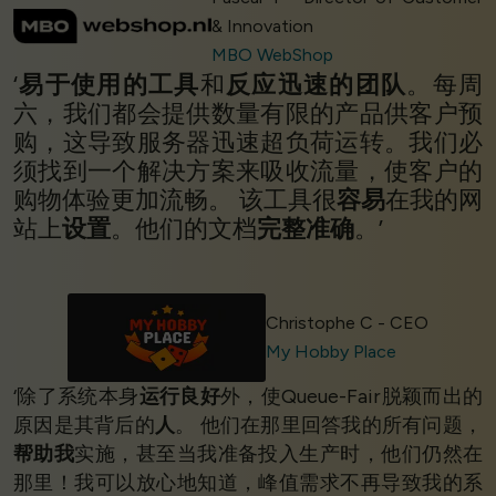
& Innovation
MBO WebShop
‘
易于使用的工具
和
反应迅速的团队
。每周
六，我们都会提供数量有限的产品供客户预
购，这导致服务器迅速超负荷运转。我们必
须找到一个解决方案来吸收流量，使客户的
购物体验更加流畅。 该工具很
容易
在我的网
站上
设置
。他们的文档
完整准确
。’
Christophe C - CEO
My Hobby Place
‘除了系统本身
运行良好
外，使Queue-Fair脱颖而出的
原因是其背后的
人
。 他们在那里回答我的所有问题，
帮助我
实施，甚至当我准备投入生产时，他们仍然在
那里！我可以放心地知道，峰值需求不再导致我的系