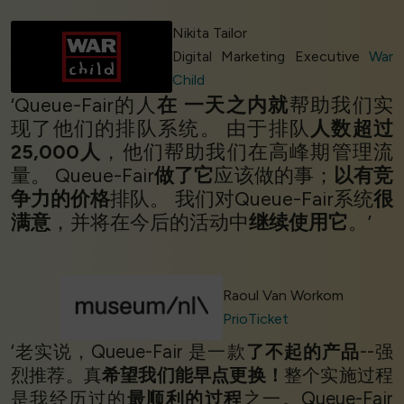
Nikita Tailor
Digital Marketing Executive
War
Child
‘Queue-Fair的人
在
一天之内就
帮助我们实
现了他们的排队系统。 由于排队
人数超过
25,000人
，他们帮助我们在高峰期管理流
量。 Queue-Fair
做了它
应该做的事；
以有竞
争力的价格
排队。 我们对Queue-Fair系统
很
满意
，并将在今后的活动中
继续使用它
。’
Raoul Van Workom
PrioTicket
‘老实说，Queue-Fair 是一款
了不起的产品
--强
烈推荐。真
希望我们能早点更换！
整个实施过程
是我经历过的
最顺利的过程
之一。Queue-Fair