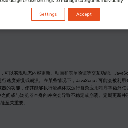
病毒和恶意软件主要通过网站传播，从而导致电脑崩溃。虽然
ookie usage or use settings to manage categories individually.
览器缓存可以防止死机也是一个神话。虽然缓存管理可以提高浏
Settings
Accept
网络引起的崩溃。虽然这类软件能提供有价值的保护，但它无法
有助于用户在网络安全和系统维护方面做出明智的决定。
的作用，可以实现动态内容更新、动画和表单验证等交互功能。JavaS
速度减慢或崩溃。在某些情况下，JavaScript 可能会被
件可扩展浏览器的功能，使其能够执行流媒体或运行复杂应用程序等额
间或与浏览器本身的冲突会导致不稳定或崩溃。定期更新并谨慎管理 
风险至关重要。