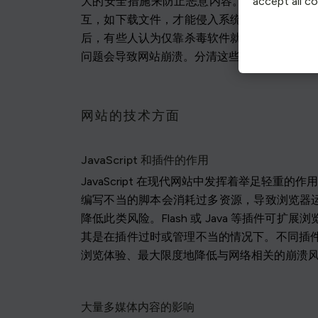
大的安全措施来防止恶意内容。另一个误解是
accept all c
互，如下载文件，才能侵入系统。经常清除浏
后，有些人认为仅靠杀毒软件就能防止所有由
问题会导致网站崩溃。分清这些神话与现实，
网站的技术方面
JavaScript 和插件的作用
JavaScript 在现代网站中发挥着举足轻重
编写不当的脚本会消耗过多资源，导致浏览器运行
降低此类风险。Flash 或 Java 等插
其是在插件过时或管理不当的情况下。不同插件之
浏览体验、最大限度地降低与网络相关的崩溃
大量多媒体内容的影响