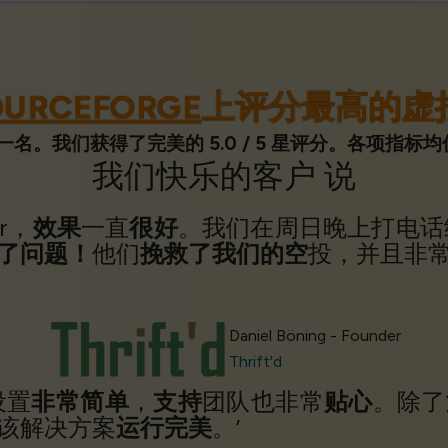
OURCEFORGE
上评分最高的虚
第一名。我们获得了完美的 5.0 / 5 星评分。各项指
我们
快乐的客户
说
r，
效果
一直
很好
。我们在周日晚上打电话给 
了问题！
他们
挽救了我们的空
投，并且非常
Daniel Böning - Founder
Thrift'd
设置
非常简单
，
支持
团队也非常
贴心
。除了
该解决方案
运行完美
。’