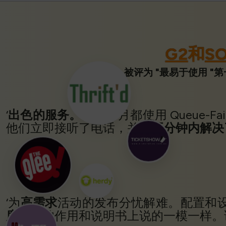
G2
和
S
被评为 "最易于使用 "
‘
出色的服务。
我们每月都使用 Queue-Fai
他们立即接听了电话，并
在五分钟内解决
‘为
高需求
活动的发布分忧解难。配置和
度
。它的作用和说明书上说的一模一样。