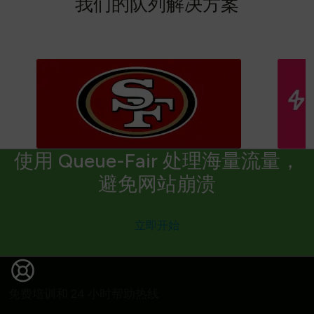
我
们
的
队
列
解
决
方
案
使用 Queue-Fair 处理海量流量，
避免网站崩溃
立即开始
免费培训和 24 小时帮助热线