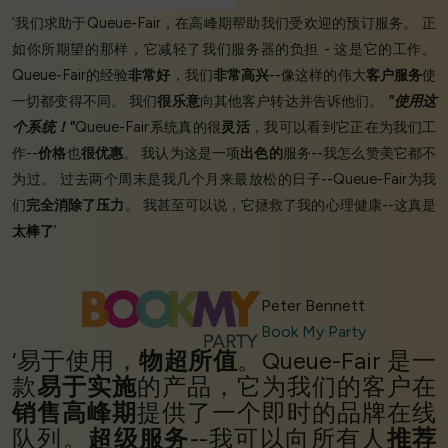
‘我们求助于Queue-Fair，在高峰期帮助我们受欢迎的预订服务。 正
如你所期望的那样，它减轻了我们服务器的负担 - 这是它的工作。
Queue-Fair的经验
非常好
，我们
非常高兴
--像这样的伟大
客户服务
使
一切都变得不同。 我们
很乐意
向其他客户转达并告诉他们。
"使用这
个系统！"
Queue-Fair系统真的很
灵活
，我可以看到它正在为我们工
作--
价格
也
很优惠
。 我认为这是一项
出色的
服务--我怎么赞美它都不
为过。 过去两个周末是我几个月来最放松的日子--Queue-Fair为我
们
完全消除了压力
。 我甚至可以说，它拯救了我的心理健康--这真是
太棒了
’
Peter Bennett
Book My Party
‘易于使用，
物超所值
。Queue-Fair 是一
款
易于实施
的产品，它为我们的客户在
销售高峰期
提供了一个即时的品牌在线
队列。
超级服务
--我可以向所有人
推荐