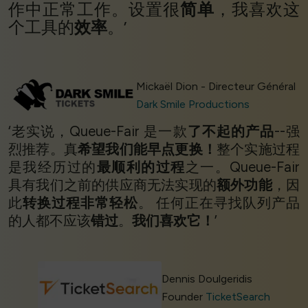
作中正常工作。设置很
简单
，我喜欢这
个工具的
效率
。’
Mickaël Dion - Directeur Général
Dark Smile Productions
‘老实说，Queue-Fair 是一款
了不起的产品
--强
烈推荐。真
希望我们能早点更换！
整个实施过程
是我经历过的
最顺利的过程
之一。Queue-Fair
具有我们之前的供应商无法实现的
额外功能
，因
此
转换过程非常轻松
。 任何正在寻找队列产品
的人都不应该
错过
。
我们喜欢它！
’
Dennis Doulgeridis
Founder
TicketSearch