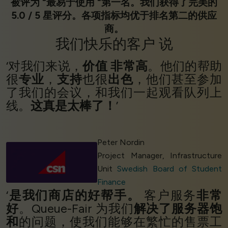
被评为 "最易于使用 "第一名。我们获得了完美的
5.0 / 5 星评分。各项指标均优于排名第二的供应
商。
我们
快乐的客户
说
‘对我们来说，
价值
非常高
。他们的帮助
很
专业
，
支持
也很
出色
，他们甚至参加
了我们的会议，和我们一起观看队列上
线。
这真是太棒了！
’
Peter Nordin
Project Manager, Infrastructure
Unit
Swedish Board of Student
Finance
‘
是我们商店的好帮手。
客户服务
非常
好
。Queue-Fair 为我们
解决了服务器饱
和
的问题，使我们能够在繁忙的售票工