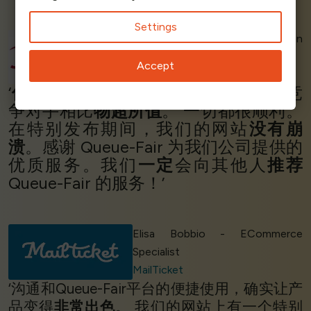
Settings
Wenchao P - Client Division
Manager
Accept
Actimage
‘
优质服务与支持。
安装速度超快，与竞
争对手相比
物超所值
。 一切都很顺利。
在特别发布期间，我们的网站
没有崩
溃
。感谢 Queue-Fair 为我们公司提供的
优质服务。我们
一定
会向其他人
推荐
Queue-Fair 的服务！’
Elisa Bobbio - ECommerce
Specialist
MailTicket
‘沟通和Queue-Fair平台的便捷使用，确实让产
品变得
非常出色
。 我们的网站上有一个特别