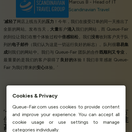
Marcus B - Head of IT
Scandinavian Travel
‘
减轻了
网店上线当天的
压力
！今年，我们在接受订单的同一天推出了
全新的网站。发布当天，
大量
客户
涌入
我们的网站，而 Queue-Fair
的到位让我们在整个体验过程中
倍感轻松
。我们
没有
收到客户关于队
列的
电子邮件
（我们认为这是一切运行良好的标志）。队列很
容易集
成
到我们的网站中。我们与 Queue-Fair 团队的合作
既顺利又专业
，
最重要的是我们的客户获得了
良好的
体验
！
我们非常感谢 Queue-
Fair 为我们带来的
安心
体验。’
Rachel R - Manager
Cookies & Privacy
Ontario Native Plants
Queue-Fair.com uses cookies to provide content
‘
一流的
团队，一流的
服务
！
登机方
and improve your experience. You can accept all
便，应对高峰负荷效率高！服务
可用性
cookie usage or use settings to manage
高
！’
categories individually.