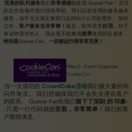
‘
完美的队列服务
我们
非常感谢
能发现 Queue-Fair！灵活
的定价选项对我们很有帮助。我们以前使用的服务越来
越贵，似乎无法满足像我们这样的小公司的需求。 除此
之外，
客户服务也非常棒！
最后，软件非常
好用
。对于
有这种需求的人，我会毫不犹豫地
推荐
使用排队服务，
特别是
Queue-Fair。
一切都运行得非常完美！
’
Mike S - Event Organiser
CookieCon
‘在一次成功的
CrowdCube活动
我们被大量的询
问所淹没。 我们想确保我们不会失去潜在客户
的联系。 Queue-Fair给我们
留下了深刻
的
印象
-
-只需一行代码就能
安装，非常简单
！我们的客
户都很满意。’