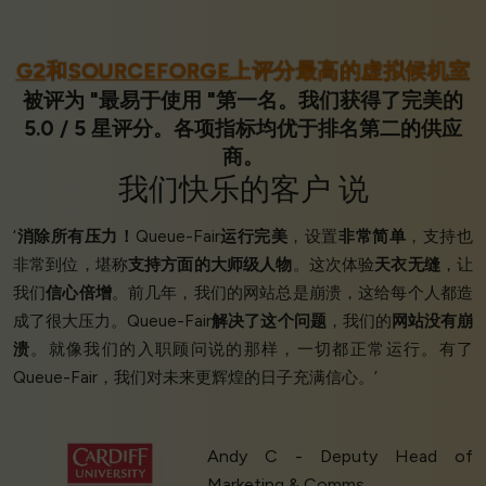
G2
和
SOURCEFORGE
上评分最高的虚拟候机室
被评为 "最易于使用 "第一名。我们获得了完美的
5.0 / 5 星评分。各项指标均优于排名第二的供应
商。
我们
快乐的客户
说
‘
消除所有压力！
Queue-Fair
运行完美
，设置
非常简单
，支持也
非常到位，堪称
支持方面的大师级人物
。这次体验
天衣无缝
，让
我们
信心倍增
。前几年，我们的网站总是崩溃，这给每个人都造
成了很大压力。Queue-Fair
解决了这个问题
，我们的
网站没有崩
溃
。就像我们的入职顾问说的那样，一切都正常运行。有了
Queue-Fair，我们对未来更辉煌的日子充满信心。’
Andy C - Deputy Head of
Marketing & Comms