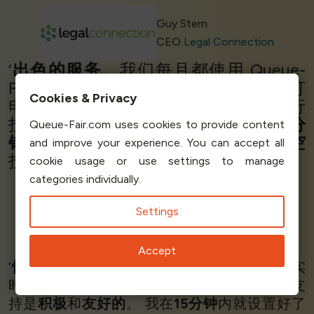
Guy Stern
CEO
Legal Connection
‘
出色的服务。
我们每月都使用 Queue-
Fair，
效果
一直
很好
。我们在周日晚上打
Cookies & Privacy
电话给 Queue-Fair，因为我们正在进行
投递。他们立即接听了电话，并
在五分
Queue-Fair.com uses cookies to provide content
钟内解决了问题！
他们
挽救了我们的空
and improve your experience. You can accept all
投，并且非常迅速地完成了所有工作！’
cookie usage or use settings to manage
categories individually.
Settings
Daniel Böning - Founder
Thrift'd
Accept
‘
惊人的和容易的产品!
Queue-Fair
真的很美。
实
时设置参数如此简单，而且也很容易整合。 支
持是
积极
和
友好的
。 我在
15分钟
内就设置好了