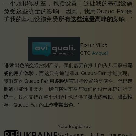
一个虚拟候机室，包括设置！这让我的基础设施
免受这些流量的影响。因此，我用Queue-Fair保
护我的基础设施免受
所有这些流量高峰的
影响。’
Florian Villot
CTO
Aviquali
‘
非常出色的
交通控制产品。我们需要在推出的头几天获得
流
畅的用户体验
，而这只有通过添加 Queue-Fair 才能实现。
我们喜欢 Queue Fair 用
多种语言
进行设置的简便性。代码
定
制的
可能性非常大，我们
将
候车室与我们的设计系统进行
了
统一
。技术支持在整个过程中也提供了
极大的帮助
。
强烈推
荐
。Queue-Fair 的
工作非常出色。
’
Yura Bogdanov
Co-Founder, Entire Framework