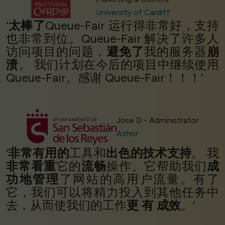
University of Cardiff
‘
太棒了
Queue-Fair 运行得非常好，支持
也非常到位。Queue-Fair 解决了许多人
访问项目的问题，
避免了
我的服务器
崩
溃
。 我们计划在今后的项目中继续使用
Queue-Fair。感谢 Queue-Fair！！！’
Jose D - Administrator
Azhor
‘
非常有用的
工具和
出色的技术支持
。 我
非常看重
它的
流畅
操作。它帮助我们
成
功地管理
了网站的高用户流量。有了
它，我们可以将精力投入到其他任务中
去，从而使我们的工作
更
有
成效
。’