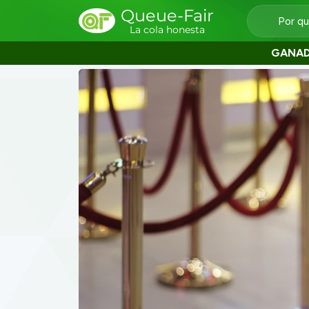
Queue-Fair
Por q
La cola honesta
GANA