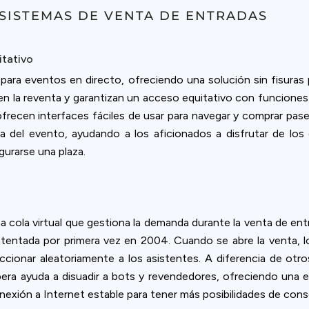
ookie usage or use settings to manage categories individually.
 SISTEMAS DE VENTA DE ENTRADAS
Settings
Accept
itativo
para eventos en directo, ofreciendo una solución sin fisuras pa
n la reventa y garantizan un acceso equitativo con funciones 
ofrecen interfaces fáciles de usar para navegar y comprar pas
ia del evento, ayudando a los aficionados a disfrutar de los
gurarse una plaza.
a cola virtual que gestiona la demanda durante la venta de ent
atentada por primera vez en 2004. Cuando se abre la venta, lo
leccionar aleatoriamente a los asistentes. A diferencia de otr
spera ayuda a disuadir a bots y revendedores, ofreciendo una 
nexión a Internet estable para tener más posibilidades de cons