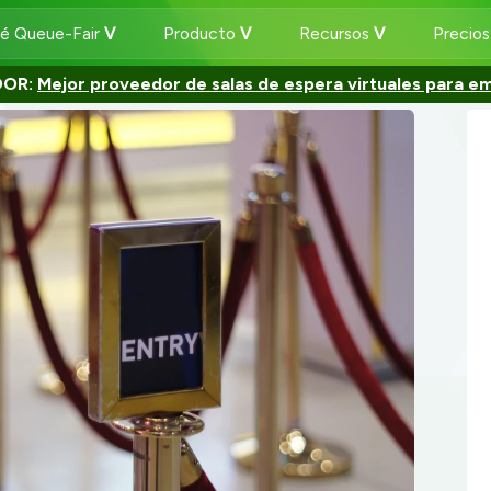
ué Queue-Fair
Producto
Recursos
Precio
DOR:
Mejor proveedor de salas de espera virtuales para e