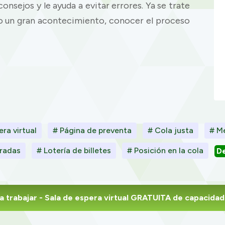
onsejos y le ayuda a evitar errores. Ya se trate
 o un gran acontecimiento, conocer el proceso
ra virtual
# Página de preventa
# Cola justa
# M
tradas
# Lotería de billetes
# Posición en la cola
De
 trabajar
- Sala de espera virtual GRATUITA de capacidad 