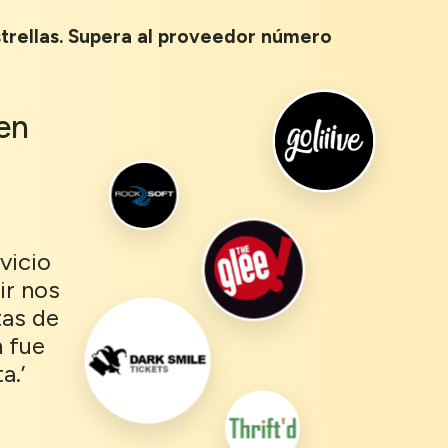
strellas. Supera al proveedor número
en
vicio
ir nos
tas de
n fue
a.’