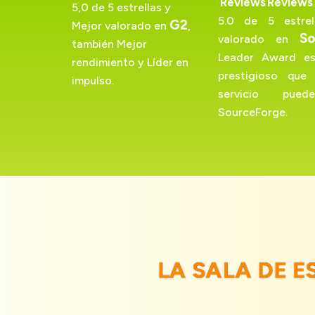
Reviews
Reviews
5,0 de 5 estrellas y
5.0 de 5 estre
G2
Mejor valorado en
,
So
valorado en
también Mejor
Leader Award e
rendimiento y Líder en
prestigioso qu
impulso.
servicio pu
SourceForge.
LA SALA DE 