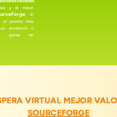
Reviews
Reviews
llas y el mejor
urceForge
. El
s el premio más
e un producto o
ede ganar en
ESPERA VIRTUAL MEJOR VAL
SOURCEFORGE