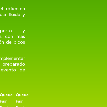
l tráfico en
cia fluida y
xperto y
tas con más
ón de picos
plementar
e preparado
 evento de
Queue-
Queue-
Fair
Fair