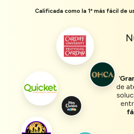
Calificada como la 1ª más fácil de 
N
‘
Gran
de at
soluc
entr
fá