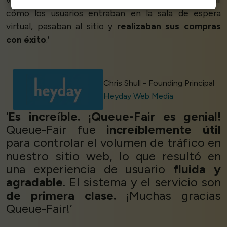
cómo los usuarios entraban en la sala de espera
virtual, pasaban al sitio y
realizaban sus compras
con éxito
.’
Chris Shull - Founding Principal
Heyday Web Media
‘
Es increíble. ¡Queue-Fair es genial!
Queue-Fair fue
increíblemente útil
para controlar el volumen de tráfico en
nuestro sitio web, lo que resultó en
una experiencia de usuario
fluida y
agradable
. El sistema y el servicio son
de primera clase.
¡Muchas gracias
Queue-Fair!’