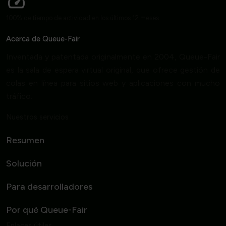
100% de tiempo de actividad en los últimos 12 meses
Acerca de Queue-Fair
Inventada y patentada originalmente en 2004, Queue-Fair
es la sala de espera virtual original, que ofrece gestión de
colas en línea para sitios web y aplicaciones con mucho
tráfico.
Nuestros servicios
Resumen
Solución
Para desarrolladores
Por qué Queue-Fair
Enlaces útiles