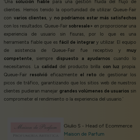
‘Una
solución fiable
para una gestión fluida del flujo de
clientes. Hemos tenido la oportunidad de utilizar Queue-Fair
con
varios clientes
, y
no podríamos estar más satisfechos
con los resultados. Queue-Fair
sobresale>
en proporcionar una
experiencia de usuario sin fisuras, por lo que es una
herramienta fiable que es
fácil de integrar
y utilizar. El equipo
de asistencia de Queue-Fair fue receptivo y
muy
competente
, siempre
dispuesto a ayudarnos
cuando lo
necesitamos. La
calidad
del producto brilla
con luz
propia.
Queue-Fair
resolvió
eficazmente
el reto
de gestionar los
picos de tráfico, garantizando que los sitios web de nuestros
clientes pudieran manejar
grandes volúmenes de usuarios
sin
comprometer el rendimiento o la experiencia del usuario.’
Giulio S - Head of Ecommerce
Maison de Parfum