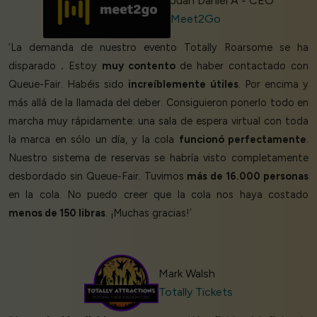
Juan Daniel A - CEO
Meet2Go
‘La demanda de nuestro evento Totally Roarsome se ha
disparado
.
Estoy
muy contento
de haber contactado con
Queue-Fair. Habéis sido
increíblemente útiles
. Por encima y
más allá de la llamada del deber. Consiguieron ponerlo todo en
marcha muy rápidamente: una sala de espera virtual con toda
la marca en sólo un día, y la cola
funcionó perfectamente
.
Nuestro sistema de reservas se habría visto completamente
desbordado sin Queue-Fair. Tuvimos
más de 16.000 personas
en la cola. No puedo creer que la cola nos haya costado
menos de 150 libras
. ¡Muchas gracias!’
Mark Walsh
Totally Tickets