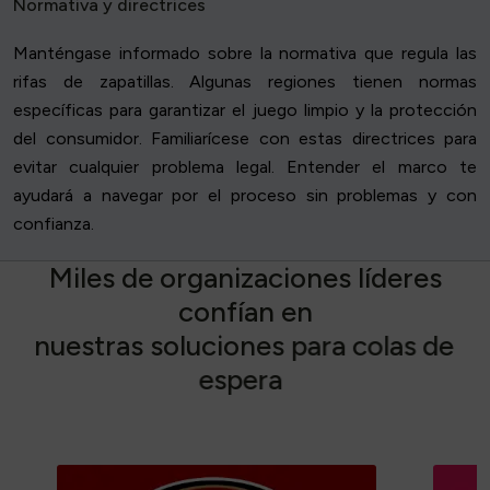
Normativa y directrices
Manténgase informado sobre la normativa que regula las
rifas de zapatillas. Algunas regiones tienen normas
específicas para garantizar el juego limpio y la protección
del consumidor. Familiarícese con estas directrices para
evitar cualquier problema legal. Entender el marco te
ayudará a navegar por el proceso sin problemas y con
confianza.
M
i
l
e
s
d
e
o
r
g
a
n
i
z
a
c
i
o
n
e
s
l
í
d
e
r
e
s
c
o
n
f
í
a
n
e
n
n
u
e
s
t
r
a
s
s
o
l
u
c
i
o
n
e
s
p
a
r
a
c
o
l
a
s
d
e
e
s
p
e
r
a