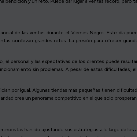
z una bendición y un reto. Puede dar lugar a ventas récord, pero
ancial de las ventas durante el Viernes Negro. Este día pued
ventas conllevan grandes retos. La presión para ofrecer gr
rio, el personal y las expectativas de los clientes puede resul
ncionamiento sin problemas. A pesar de estas dificultades, el
ician por igual. Algunas tiendas más pequeñas tienen dificult
sparidad crea un panorama competitivo en el que solo prosperan
 minoristas han ido ajustando sus estrategias a lo largo de l