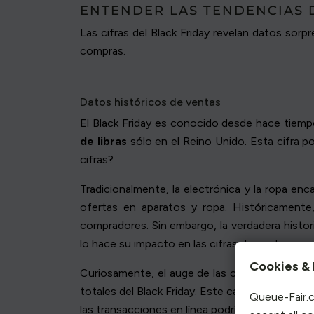
ENTENDER LAS TENDENCIAS 
Las cifras del Black Friday revelan datos so
compras.
Datos históricos de ventas
El Black Friday es conocido desde hace tiemp
de libras
sólo en el Reino Unido. Esta cifra p
cifras?
Tradicionalmente, la electrónica y la ropa en
ofertas en aparatos y ropa. Históricamente
compradores. Sin embargo, la verdadera histor
lo hace su impacto en las cifras de ventas anua
Cookies & 
Curiosamente, el auge de las compras en líne
totales del Black Friday. Este cambio apunta a
Queue-Fair.c
las transacciones en línea podrían dominar la e