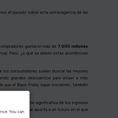
nos el pasado sobre esta extravagancia de las
s compradores gastaron más de
7.000 millones
ercial. Pero, ¿a qué se deben estas asombrosas
que los consumidores suelen buscar las mejores
ciendo grandes descuentos para atraer a más
a que el Black Friday sigue creciendo, también
entaron una parte significativa de los ingresos
nsumidores, lo que apunta a un futuro en el que
ence. You can