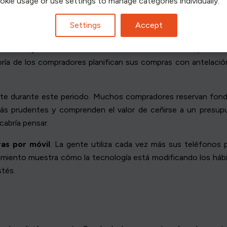
ookie usage or use settings to manage categories individually.
Settings
Accept
lack Friday nos dice mucho sobre los hábitos de compra. No s
ría de los compradores planifican sus compras con antelació
te durante este periodo. Muchos compradores reservan fondo
ás prudentes y comprenden el valor de ceñirse a un presupu
abría pensar.
as por móvil
. La gente utiliza cada vez más sus teléfonos 
amiento muestra cómo la tecnología está modificando los hábi
stés.