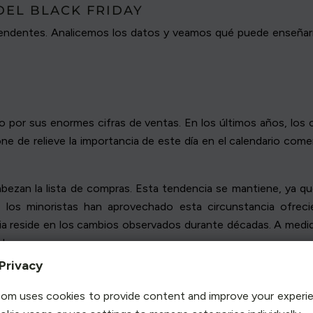
DEL BLACK FRIDAY
rprendentes. Analicemos los datos y veamos qué puede enseñar
o por sus enormes cifras de ventas. En los últimos años, lo
one de relieve la importancia de este día en el calendario com
cabezan la lista de compras. Esta tendencia se mantiene, ya 
, los minoristas han aprovechado esta circunstancia ofre
ia reside en los cambios observados durante décadas. A medid
les.
Privacy
a ha desempeñado un papel crucial:
las ventas en línea
repres
 la evolución de los comportamientos y preferencias de los co
om uses cookies to provide content and improve your experi
scena.