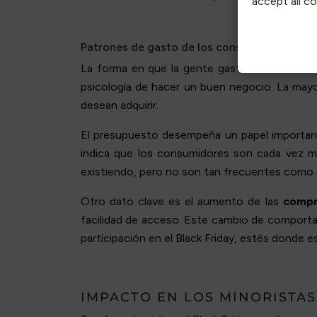
accept all c
Patrones de gasto de los consumidores
La forma en que la gente gasta durante el B
psicología de hacer un buen negocio. La mayo
desean adquirir.
El presupuesto desempeña un papel importan
indica que los consumidores son cada vez m
existiendo, pero no son tan frecuentes como c
Otro dato clave es el aumento de las
compr
facilidad de acceso. Este cambio de comport
participación en el Black Friday, estés donde e
IMPACTO EN LOS MINORISTAS