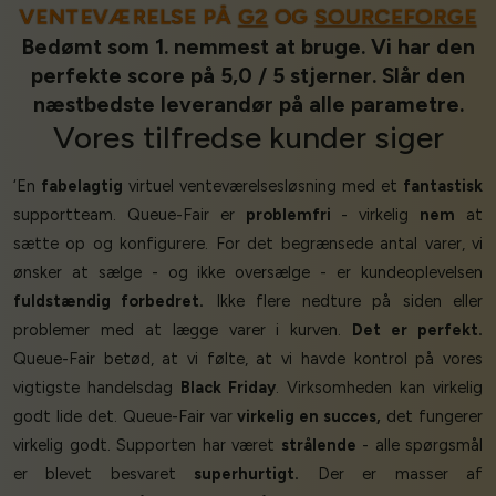
VENTEVÆRELSE PÅ
G2
OG
SOURCEFORGE
Bedømt som 1. nemmest at bruge. Vi har den
perfekte score på 5,0 / 5 stjerner. Slår den
næstbedste leverandør på alle parametre.
Vores
tilfredse kunder
siger
‘En
fabelagtig
virtuel venteværelsesløsning med et
fantastisk
supportteam. Queue-Fair er
problemfri
- virkelig
nem
at
sætte op og konfigurere. For det begrænsede antal varer, vi
ønsker at sælge - og ikke oversælge - er kundeoplevelsen
fuldstændig forbedret.
Ikke flere nedture på siden eller
problemer med at lægge varer i kurven.
Det er perfekt.
Queue-Fair betød, at vi følte, at vi havde kontrol på vores
vigtigste handelsdag
Black Friday
. Virksomheden kan virkelig
godt lide det. Queue-Fair var
virkelig en succes,
det fungerer
virkelig godt. Supporten har været
strålende
- alle spørgsmål
er blevet besvaret
superhurtigt.
Der er masser af