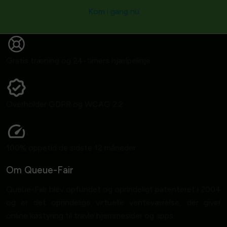
Kom i gang nu
Gratis træning og 24-timers hjælpelinje
Overholder GDPR og WCAG 2.2
100% oppetid de sidste 12 måneder
Om Queue-Fair
Queue-Fair blev opfundet og oprindeligt patenteret i 2004
og er det oprindelige virtuelle venteværelse, der giver
online køstyring til travle hjemmesider og apps.