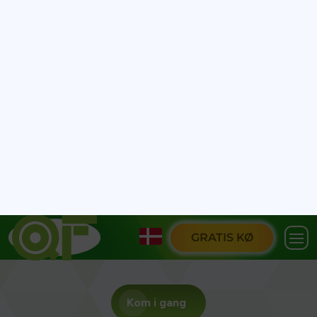
Black Friday-kunderne brugte over 7 milliarder pund
sidste år, men de fleste overser tendenserne bag
disse tal. Du tror måske, at det hele handler om at få
de laveste priser, men statistikkerne fortæller en
anden historie om, hvad dine penge egentlig går til.
Lad os bryde tallene ned og afsløre, hvad dataene
siger om dine Black Friday-vaner.
Populære tags:
# black friday-statistikker
# online salg
# black friday udsalg
# black friday
# Cyber-uge
Live-Demo
Kom i gang