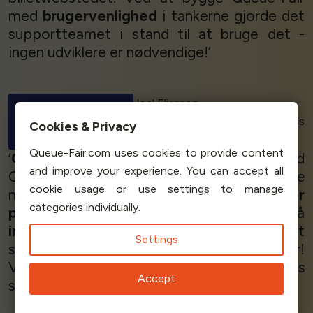
med
brugervenlighed
i tankerne gjorde det
supportteamet i stand til at bruge det -
ingen udviklere er nødvendige!’
Joel Eliasson
Head of Customer Success
Nortic
‘
Genialt!
Vi er meget glade og tilfredse med
Queue-Fair, det er
vidunderligt
at have dette
niveau af support. Tjenesten
fungerer
perfekt
- vi solgte tusindvis af billetter på
ingen tid
, og Queue-Fair hjalp os med at
styre trafikken under høje spidsbelastninger!
Vi
anbefaler
også Queue-Fair til vores
servicepartnere. Jeg er
virkelig glad!
’