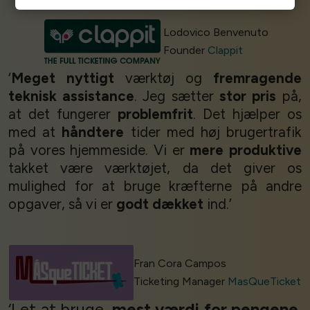
Lodovico Benvenuto
Founder
Clappit
‘
Meget nyttigt
værktøj og
fremragende
teknisk assistance
. Jeg sætter
stor pris
på,
at det fungerer
problemfrit
. Det hjælper os
med at
håndtere
tider med høj brugertrafik
på vores hjemmeside. Vi er
mere produktive
takket være værktøjet, da det giver os
mulighed for at bruge kræfterne på andre
opgaver, så vi er
godt dækket
ind.’
Fran Cora Campos
Ticketing Manager
MasQueTicket
‘Let at bruge,
mest værdi for pengene
.