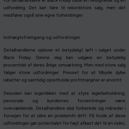
For detailhandlere er Black Friday både en velsignelse og en
udfordring. Det kan føre til rekordstore salg, men det
medfører også sine egne forhindringer.
Indtægtsfremgang og udfordringer
Detailhandlerne oplever et betydeligt løft i salget under
Black Friday. Denne dag kan udgøre en betydelig
procentdel af deres årlige omsætning. Men med store salg
følger store udfordringer. Presset for at tilbyde dybe
rabatter og samtidig opretholde profitmarginer er enormt.
Desuden kan logistikken med at styre lagerbeholdning,
personale og kundernes forventninger være
overvældende. Detailhandlere skal forberede sig måneder i
forvejen for at sikre en problemfri drift. På trods af disse
udfordringer gør potentialet for højt afkast det til en risiko,