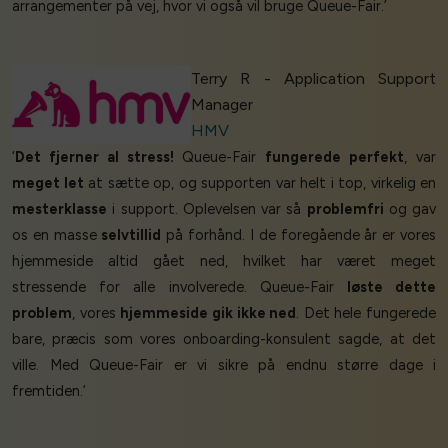
arrangementer på vej, hvor vi også vil bruge Queue-Fair.’
Terry R - Application Support
Manager
HMV
‘
Det fjerner al stress!
Queue-Fair
fungerede perfekt
, var
meget let
at sætte op, og supporten var helt i top, virkelig en
mesterklasse
i support. Oplevelsen var så
problemfri
og gav
os en masse
selvtillid
på forhånd. I de foregående år er vores
hjemmeside altid gået ned, hvilket har været meget
stressende for alle involverede. Queue-Fair
løste dette
problem
, vores
hjemmeside gik ikke ned
. Det hele fungerede
bare, præcis som vores onboarding-konsulent sagde, at det
ville. Med Queue-Fair er vi sikre på endnu større dage i
fremtiden.’