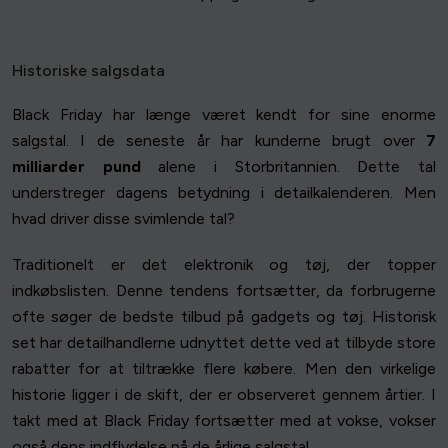
Historiske salgsdata
Black Friday har længe været kendt for sine enorme
salgstal. I de seneste år har kunderne brugt over
7
milliarder pund
alene i Storbritannien. Dette tal
understreger dagens betydning i detailkalenderen. Men
hvad driver disse svimlende tal?
Traditionelt er det elektronik og tøj, der topper
indkøbslisten. Denne tendens fortsætter, da forbrugerne
ofte søger de bedste tilbud på gadgets og tøj. Historisk
set har detailhandlerne udnyttet dette ved at tilbyde store
rabatter for at tiltrække flere købere. Men den virkelige
historie ligger i de skift, der er observeret gennem årtier. I
takt med at Black Friday fortsætter med at vokse, vokser
også dens indflydelse på de årlige salgstal.