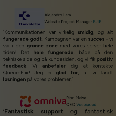
Alejandro Lara
Website Project Manager
EJIE
‘Kommunikationen var virkelig
smidig
, og alt
fungerede godt
. Kampagnen var en
succes
- vi
var i den
grønne zone
med vores server hele
tiden! Det
hele fungerede
, både på den
tekniske side og på kundesiden, og vi fik
positiv
feedback
. Vi
anbefaler
dig at kontakte
Queue-Fair! Jeg er
glad for
, at vi fandt
løsningen
på vores problemer.’
Cookies & Privacy
Queue-Fair.com uses cookies to provide content
Riho Maisa
and improve your experience. You can accept all
CEO
Veebipoed
cookie usage or use settings to manage
‘
Fantastisk support
og fantastisk
categories individually.