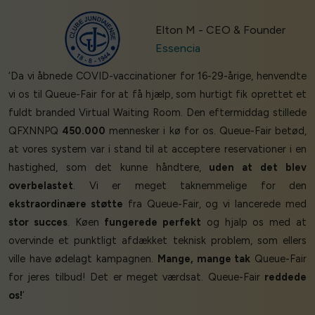
Elton M - CEO & Founder
Essencia
‘Da vi åbnede COVID-vaccinationer for 16-29-årige, henvendte
vi os til Queue-Fair for at få hjælp, som hurtigt fik oprettet et
fuldt branded Virtual Waiting Room. Den eftermiddag stillede
QFXNNPQ
450.000
mennesker i kø for os. Queue-Fair betød,
at vores system var i stand til at acceptere reservationer i en
hastighed, som det kunne håndtere,
uden at det blev
overbelastet
. Vi er meget taknemmelige for den
ekstraordinære støtte
fra Queue-Fair, og vi lancerede med
stor succes
. Køen
fungerede perfekt
og hjalp os med at
overvinde et punktligt afdækket teknisk problem, som ellers
ville have ødelagt kampagnen.
Mange, mange tak
Queue-Fair
for jeres tilbud! Det er meget værdsat. Queue-Fair
reddede
os!
’