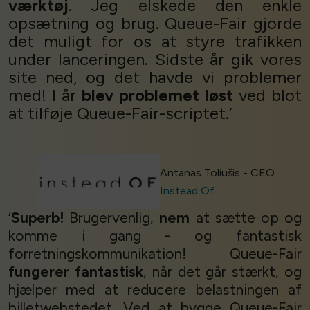
værktøj
. Jeg elskede den enkle
opsætning og brug. Queue-Fair gjorde
Settings
det muligt for os at styre trafikken
under lanceringen. Sidste år gik vores
Accept
site ned, og det havde vi problemer
med! I år
blev problemet løst
ved blot
at tilføje Queue-Fair-scriptet.’
Antanas Toliušis - CEO
Instead Of
‘
Superb!
Brugervenlig,
nem
at sætte op og
komme i gang - og fantastisk
forretningskommunikation! Queue-Fair
fungerer fantastisk
, når det går stærkt, og
hjælper med at reducere belastningen af
billetwebstedet. Ved at bygge Queue-Fair