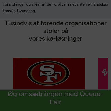
forandringer og sikre, at de forbliver relevante i et landskab
i hastig forandring.
T
u
s
i
n
d
v
i
s
a
f
f
ø
r
e
n
d
e
o
r
g
a
n
i
s
a
t
i
o
n
e
r
s
t
o
l
e
r
p
å
v
o
r
e
s
k
ø
-
l
ø
s
n
i
n
g
e
r
Øg omsætningen med Queue-
Fair