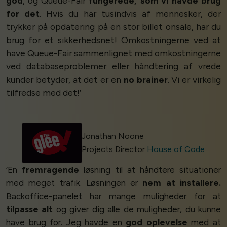
god
, og Queue-Fair
fungerede, som vi havde brug
for det
. Hvis du har tusindvis af mennesker, der
trykker på opdatering på en stor billet onsale, har du
brug for et sikkerhedsnet! Omkostningerne ved at
have Queue-Fair sammenlignet med omkostningerne
ved databaseproblemer eller håndtering af vrede
kunder betyder, at det er en
no brainer
. Vi er virkelig
tilfredse med det!’
Jonathan Noone
Projects Director
House of Code
‘En
fremragende
løsning til at håndtere situationer
med meget trafik. Løsningen er
nem at installere.
Backoffice-panelet har mange muligheder for at
tilpasse alt
og giver dig alle de muligheder, du kunne
have brug for. Jeg havde en
god oplevelse
med at