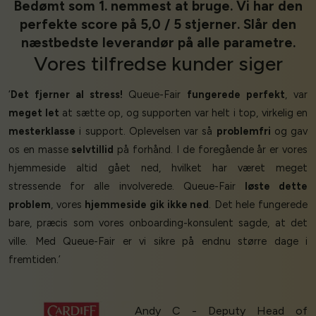
Bedømt som 1. nemmest at bruge. Vi har den
perfekte score på 5,0 / 5 stjerner. Slår den
næstbedste leverandør på alle parametre.
Vores
tilfredse kunder
siger
‘
Det fjerner al stress!
Queue-Fair
fungerede perfekt
, var
meget let
at sætte op, og supporten var helt i top, virkelig en
mesterklasse
i support. Oplevelsen var så
problemfri
og gav
os en masse
selvtillid
på forhånd. I de foregående år er vores
hjemmeside altid gået ned, hvilket har været meget
stressende for alle involverede. Queue-Fair
løste dette
problem
, vores
hjemmeside gik ikke ned
. Det hele fungerede
bare, præcis som vores onboarding-konsulent sagde, at det
ville. Med Queue-Fair er vi sikre på endnu større dage i
fremtiden.’
Andy C - Deputy Head of