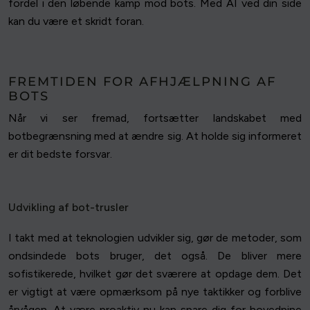
fordel i den løbende kamp mod bots. Med AI ved din side
kan du være et skridt foran.
FREMTIDEN FOR AFHJÆLPNING AF
BOTS
Når vi ser fremad, fortsætter landskabet med
botbegrænsning med at ændre sig. At holde sig informeret
er dit bedste forsvar.
Udvikling af bot-trusler
I takt med at teknologien udvikler sig, gør de metoder, som
ondsindede bots bruger, det også. De bliver mere
sofistikerede, hvilket gør det sværere at opdage dem. Det
er vigtigt at være opmærksom på nye taktikker og forblive
årvågen. At være proaktiv nu kan spare dig for hovedpine