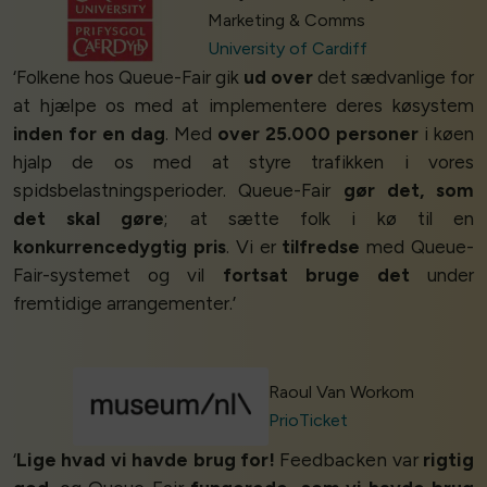
Marketing & Comms
University of Cardiff
‘Folkene hos Queue-Fair gik
ud over
det sædvanlige for
at hjælpe os med at implementere deres køsystem
inden for en dag
. Med
over 25.000 personer
i køen
hjalp de os med at styre trafikken i vores
spidsbelastningsperioder. Queue-Fair
gør det, som
det skal gøre
; at sætte folk i kø til en
konkurrencedygtig pris
. Vi er
tilfredse
med Queue-
Fair-systemet og vil
fortsat bruge det
under
fremtidige arrangementer.’
Raoul Van Workom
PrioTicket
‘
Lige hvad vi havde brug for!
Feedbacken var
rigtig