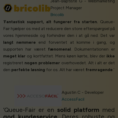
Jean-Baptiste G - Webmarketing
Project Manager
Bricolib
‘
Fantastisk support, alt fungerer fra starten.
Queue-
Fair hjælper os med at reducere den store efterspørgsel på
vores hjemmeside og forhindrer den i at gå ned. Det var
langt nemmere
end forventet at komme i gang, og
supporten har været
fænomenal
. Dokumentationen er
meget klar
og kortfattet. Mens køen kørte, blev der
ikke
registreret
nogen problemer
overhovedet. Alt i alt er det
den
perfekte løsning
for os. Alt har været
fremragende
.’
Agustin C - Developer
AccessFacil
‘Queue-Fair er en
solid platform
med
god kundeservice
. Deres robuste og