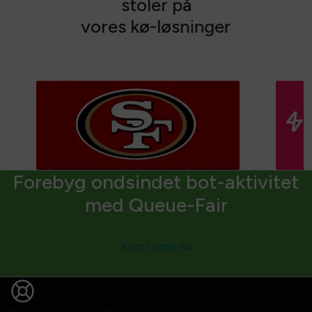
s
t
o
l
e
r
p
å
v
o
r
e
s
k
ø
-
l
ø
s
n
i
n
g
e
r
Forebyg ondsindet bot-aktivitet
med Queue-Fair
Kom i gang nu