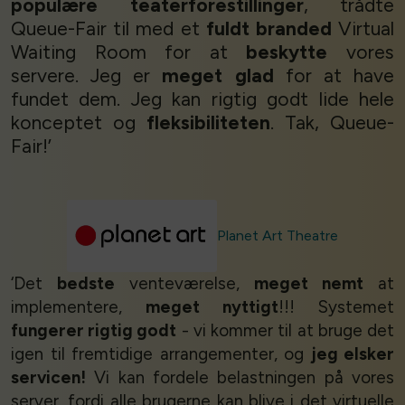
populære teaterforestillinger
, trådte
Queue-Fair til med et
fuldt branded
Virtual
Waiting Room for at
beskytte
vores
servere. Jeg er
meget glad
for at have
fundet dem. Jeg kan rigtig godt lide hele
konceptet og
fleksibiliteten
. Tak, Queue-
Fair!’
Planet Art Theatre
‘Det
bedste
venteværelse,
meget nemt
at
implementere,
meget nyttigt
!!! Systemet
fungerer rigtig godt
- vi kommer til at bruge det
igen til fremtidige arrangementer, og
jeg elsker
servicen!
Vi kan fordele belastningen på vores
server, fordi alle brugerne kan blive i det virtuelle