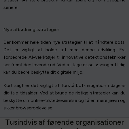
senere.
Nye afbødningsstrategier
Der kommer hele tiden nye strategier til at håndtere bots.
Det er vigtigt at holde trit med denne udvikling. Fra
forbedrede AI-værktøjer til innovative detektionsteknikker
ser fremtiden lovende ud. Ved at tage disse løsninger til dig
kan du bedre beskytte dit digitale miljø.
Kort sagt er det vigtigt at forstå bot-mitigation i dagens
digitale tidsalder. Ved at bruge de rigtige strategier kan du
beskytte din online-tilstedeværelse og få en mere jævn og
sikker browseroplevelse.
T
u
s
i
n
d
v
i
s
a
f
f
ø
r
e
n
d
e
o
r
g
a
n
i
s
a
t
i
o
n
e
r