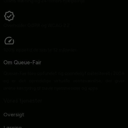
Gratis træning og 24-timers hjælpelinje
Overholder GDPR og WCAG 2.2
100% oppetid de sidste 12 måneder
Om Queue-Fair
Queue-Fair blev opfundet og oprindeligt patenteret i 2004
og er det oprindelige virtuelle venteværelse, der giver
online køstyring til travle hjemmesider og apps.
Vores tjenester
Oversigt
Løsning