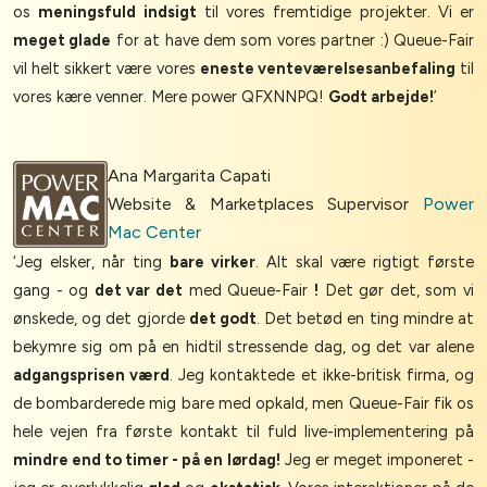
os
meningsfuld indsigt
til vores fremtidige projekter. Vi er
meget glade
for at have dem som vores partner :) Queue-Fair
vil helt sikkert være vores
eneste venteværelsesanbefaling
til
vores kære venner. Mere power QFXNNPQ!
Godt arbejde!
’
Ana Margarita Capati
Website & Marketplaces Supervisor
Power
Mac Center
‘Jeg elsker, når ting
bare virker
. Alt skal være rigtigt første
gang - og
det var det
med Queue-Fair
!
Det gør det, som vi
ønskede, og det gjorde
det godt
. Det betød en ting mindre at
bekymre sig om på en hidtil stressende dag, og det var alene
adgangsprisen værd
. Jeg kontaktede et ikke-britisk firma, og
de bombarderede mig bare med opkald, men Queue-Fair fik os
hele vejen fra første kontakt til fuld live-implementering på
mindre end to timer - på en lørdag!
Jeg er meget imponeret -