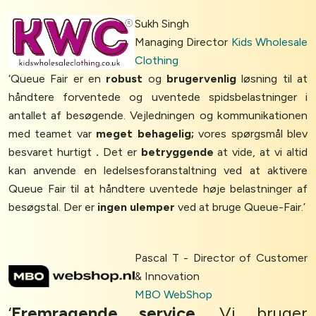
Sukh Singh
Managing Director
Kids Wholesale
Clothing
‘Queue Fair er en
robust
og
brugervenlig
løsning til at
håndtere forventede og uventede spidsbelastninger i
antallet af besøgende. Vejledningen og kommunikationen
med teamet var
meget behagelig;
vores spørgsmål blev
besvaret hurtigt
.
Det er
betryggende
at vide, at vi altid
kan anvende en ledelsesforanstaltning ved at aktivere
Queue Fair til at håndtere uventede høje belastninger af
besøgstal. Der er
ingen ulemper
ved at bruge Queue-Fair.’
Pascal T - Director of Customer
& Innovation
MBO WebShop
‘
Fremragende service.
Vi bruger