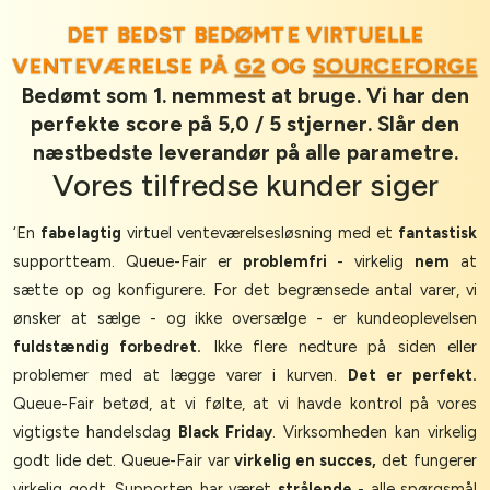
DET BEDST BEDØMTE VIRTUELLE
VENTEVÆRELSE PÅ
G2
OG
SOURCEFORGE
Bedømt som 1. nemmest at bruge. Vi har den
perfekte score på 5,0 / 5 stjerner. Slår den
næstbedste leverandør på alle parametre.
Vores
tilfredse kunder
siger
‘En
fabelagtig
virtuel venteværelsesløsning med et
fantastisk
supportteam. Queue-Fair er
problemfri
- virkelig
nem
at
sætte op og konfigurere. For det begrænsede antal varer, vi
ønsker at sælge - og ikke oversælge - er kundeoplevelsen
fuldstændig forbedret.
Ikke flere nedture på siden eller
problemer med at lægge varer i kurven.
Det er perfekt.
Queue-Fair betød, at vi følte, at vi havde kontrol på vores
vigtigste handelsdag
Black Friday
. Virksomheden kan virkelig
godt lide det. Queue-Fair var
virkelig en succes,
det fungerer
virkelig godt. Supporten har været
strålende
- alle spørgsmål