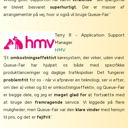
er blevet besvaret
superhurtigt.
Der er masser af
arrangementer på vej, hvor vi også vil bruge Queue-Fair.’
Terry R - Application Support
Manager
HMV
‘Et
omkostningseffektivt
køresystem, der virker, uden vrøvl.
Queue-Fair har hjulpet os både med specifikke
produktlanceringer og daglige trafikspidser. Det fungerer
problemfrit
for os - når vi afprøver en teknologi, ser vi efter,
om den a) virker og b) er omkostningseffektiv, og Queue-Fair
er begge dele, og jeg er
meget glad for
at fortsætte med
at bruge den
fremragende
service. Vi kiggede på flere
muligheder, men Queue-Fair var den
klare vinder
med hensyn
til pris, og det er
fejlfrit
.’