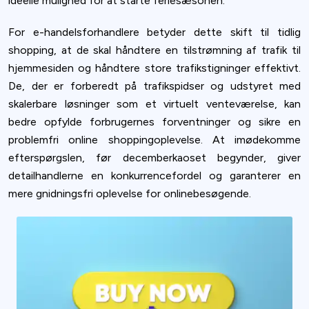
ideelle mulighed for at starte feriesæsonen.
For e-handelsforhandlere betyder dette skift til tidlig
shopping, at de skal håndtere en tilstrømning af trafik til
hjemmesiden og håndtere store trafikstigninger effektivt.
De, der er forberedt på trafikspidser og udstyret med
skalerbare løsninger som et virtuelt venteværelse, kan
bedre opfylde forbrugernes forventninger og sikre en
problemfri online shoppingoplevelse. At imødekomme
efterspørgslen, før decemberkaoset begynder, giver
detailhandlerne en konkurrencefordel og garanterer en
mere gnidningsfri oplevelse for onlinebesøgende.