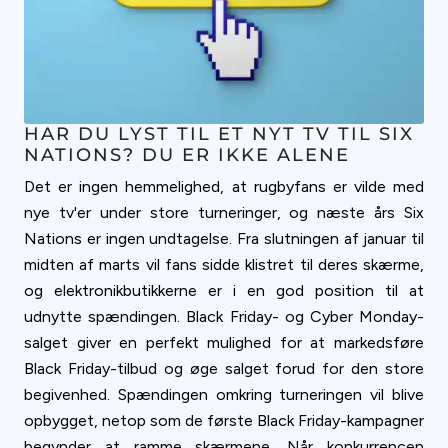
HAR DU LYST TIL ET NYT TV TIL SIX
NATIONS? DU ER IKKE ALENE
Det er ingen hemmelighed, at rugbyfans er vilde med
nye tv'er under store turneringer, og næste års Six
Nations er ingen undtagelse. Fra slutningen af januar til
midten af marts vil fans sidde klistret til deres skærme,
og elektronikbutikkerne er i en god position til at
udnytte spændingen. Black Friday- og Cyber Monday-
salget giver en perfekt mulighed for at markedsføre
Black Friday-tilbud og øge salget forud for den store
begivenhed. Spændingen omkring turneringen vil blive
opbygget, netop som de første Black Friday-kampagner
begynder at ramme skærmene. Når konkurrencen