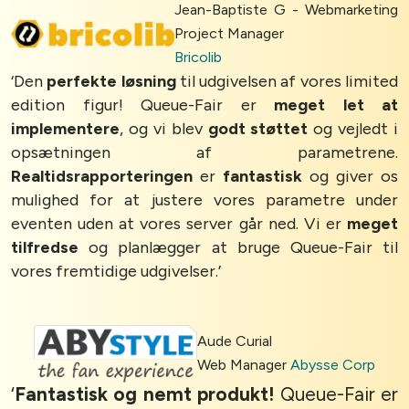
Jean-Baptiste G - Webmarketing
Project Manager
Bricolib
‘Den
perfekte løsning
til udgivelsen af vores limited
edition figur! Queue-Fair er
meget let at
implementere
, og vi blev
godt støttet
og vejledt i
opsætningen af parametrene.
Realtidsrapporteringen
er
fantastisk
og giver os
mulighed for at justere vores parametre under
eventen uden at vores server går ned. Vi er
meget
tilfredse
og planlægger at bruge Queue-Fair til
vores fremtidige udgivelser.’
Aude Curial
Web Manager
Abysse Corp
‘
Fantastisk og nemt produkt!
Queue-Fair er