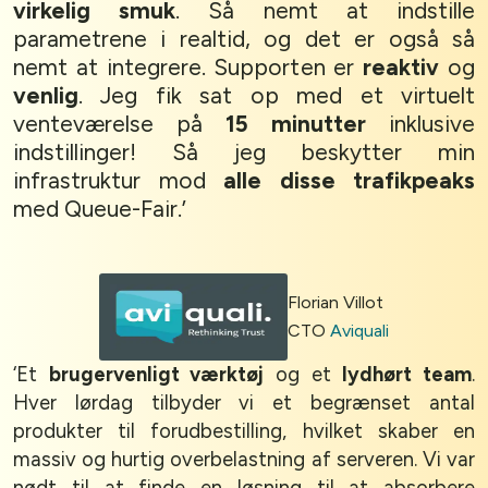
virkelig smuk
. Så nemt at indstille
parametrene i realtid, og det er også så
nemt at integrere. Supporten er
reaktiv
og
venlig
. Jeg fik sat op med et virtuelt
venteværelse på
15 minutter
inklusive
indstillinger! Så jeg beskytter min
infrastruktur mod
alle disse trafikpeaks
med Queue-Fair.’
Florian Villot
CTO
Aviquali
‘Et
brugervenligt værktøj
og et
lydhørt team
.
Hver lørdag tilbyder vi et begrænset antal
produkter til forudbestilling, hvilket skaber en
massiv og hurtig overbelastning af serveren. Vi var
nødt til at finde en løsning til at absorbere