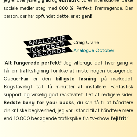
jeg er overlykkelig
glad
og
ekstatisk
. Vores interaktioner på de
sociale medier steg med
800 %
. Perfekt. Fremragende. Den
person, der har opfundet dette, er et
geni!
’
Craig Crane
Analogue October
‘
Alt fungerede perfekt!
Jeg vil bruge det, hver gang vi
får en trafikstigning for ikke at miste nogen besøgende.
Queue-Fair er den
billigste løsning
på markedet.
Bogstaveligt talt få minutter at installere. Fantastisk
support og virkelig god reaktivitet. Let at redigere sider.
Bedste bang for your bucks
, du kan få til at håndtere
din kritiske begivenhed, jeg var i stand til at håndtere mere
end 10.000 besøgende trafikspike fra tv-show
fejlfrit
.’