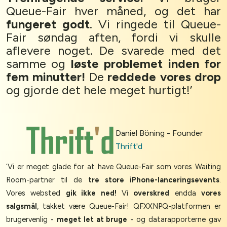
Queue-Fair hver måned, og det har
fungeret godt
. Vi ringede til Queue-
Fair søndag aften, fordi vi skulle
aflevere noget. De svarede med det
samme og
løste problemet inden for
fem minutter!
De
reddede vores drop
og gjorde det hele meget hurtigt!’
Daniel Böning - Founder
Thrift'd
‘Vi er meget glade for at have Queue-Fair som vores Waiting
Room-partner til de
tre store iPhone-lanceringsevents
.
Vores websted
gik ikke ned!
Vi
overskred
endda
vores
salgsmål
, takket være Queue-Fair! QFXXNPQ-platformen er
brugervenlig -
meget let at bruge
- og datarapporterne gav