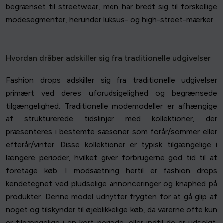
begrænset til streetwear, men har bredt sig til forskellige
modesegmenter, herunder luksus- og high-street-mærker.
Hvordan dråber adskiller sig fra traditionelle udgivelser
Fashion drops adskiller sig fra traditionelle udgivelser
primært ved deres uforudsigelighed og begrænsede
tilgængelighed. Traditionelle modemodeller er afhængige
af strukturerede tidslinjer med kollektioner, der
præsenteres i bestemte sæsoner som forår/sommer eller
efterår/vinter. Disse kollektioner er typisk tilgængelige i
længere perioder, hvilket giver forbrugerne god tid til at
foretage køb. I modsætning hertil er fashion drops
kendetegnet ved pludselige annonceringer og knaphed på
produkter. Denne model udnytter frygten for at gå glip af
noget og tilskynder til øjeblikkelige køb, da varerne ofte kun
er tilgængelige i en kort periode, eller indtil de er udsolgt.