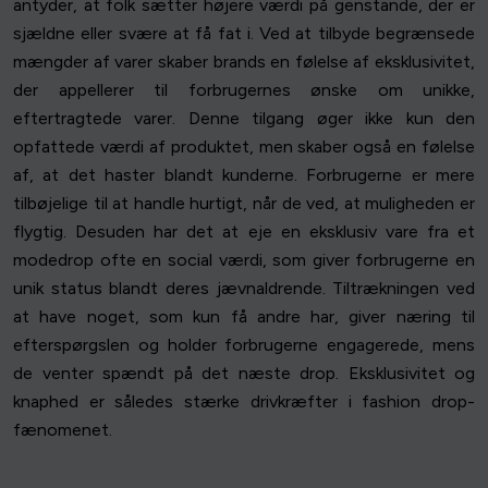
antyder, at folk sætter højere værdi på genstande, der er
sjældne eller svære at få fat i. Ved at tilbyde begrænsede
mængder af varer skaber brands en følelse af eksklusivitet,
der appellerer til forbrugernes ønske om unikke,
eftertragtede varer. Denne tilgang øger ikke kun den
opfattede værdi af produktet, men skaber også en følelse
af, at det haster blandt kunderne. Forbrugerne er mere
tilbøjelige til at handle hurtigt, når de ved, at muligheden er
flygtig. Desuden har det at eje en eksklusiv vare fra et
modedrop ofte en social værdi, som giver forbrugerne en
unik status blandt deres jævnaldrende. Tiltrækningen ved
at have noget, som kun få andre har, giver næring til
efterspørgslen og holder forbrugerne engagerede, mens
de venter spændt på det næste drop. Eksklusivitet og
knaphed er således stærke drivkræfter i fashion drop-
fænomenet.