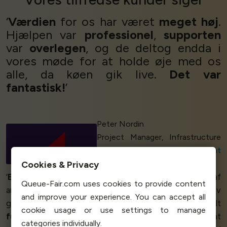
‘
Værdien
for os har været
meget høj
.
Hjælpen var
professionel
,
supporten
var
overlegen
, og de deltog endda i
vores møde for at holde øje med os
alle, da køen gik live.
Det var
fantastisk!
’
Peter Nordin
Project Manager, Infrastructure
Unit
Swedish Board of Student
Finance
Cookies & Privacy
‘
Elsker servicen
, supporten er helt i
top
fra starten af
Queue-Fair.com uses cookies to provide content
arrangementet til slutningen. Vores event blev
and improve your experience. You can accept all
gennemført
fejlfrit
takket være Queue-Fair, og alt
cookie usage or use settings to manage
fungerede mere end godt
👍 Vi er
meget glade
for, at
categories individually.