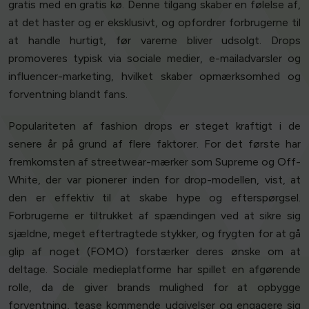
gratis med en gratis kø. Denne tilgang skaber en følelse af,
at det haster og er eksklusivt, og opfordrer forbrugerne til
at handle hurtigt, før varerne bliver udsolgt. Drops
promoveres typisk via sociale medier, e-mailadvarsler og
influencer-marketing, hvilket skaber opmærksomhed og
forventning blandt fans.
Populariteten af fashion drops er steget kraftigt i de
senere år på grund af flere faktorer. For det første har
fremkomsten af streetwear-mærker som Supreme og Off-
White, der var pionerer inden for drop-modellen, vist, at
den er effektiv til at skabe hype og efterspørgsel.
Forbrugerne er tiltrukket af spændingen ved at sikre sig
sjældne, meget eftertragtede stykker, og frygten for at gå
glip af noget (FOMO) forstærker deres ønske om at
deltage. Sociale medieplatforme har spillet en afgørende
rolle, da de giver brands mulighed for at opbygge
forventning, tease kommende udgivelser og engagere sig