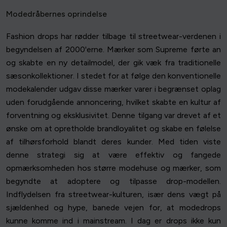
Modedråbernes oprindelse
Fashion drops har rødder tilbage til streetwear-verdenen i
begyndelsen af 2000'erne. Mærker som Supreme førte an
og skabte en ny detailmodel, der gik væk fra traditionelle
sæsonkollektioner. I stedet for at følge den konventionelle
modekalender udgav disse mærker varer i begrænset oplag
uden forudgående annoncering, hvilket skabte en kultur af
forventning og eksklusivitet. Denne tilgang var drevet af et
ønske om at opretholde brandloyalitet og skabe en følelse
af tilhørsforhold blandt deres kunder. Med tiden viste
denne strategi sig at være effektiv og fangede
opmærksomheden hos større modehuse og mærker, som
begyndte at adoptere og tilpasse drop-modellen.
Indflydelsen fra streetwear-kulturen, især dens vægt på
sjældenhed og hype, banede vejen for, at modedrops
kunne komme ind i mainstream. I dag er drops ikke kun