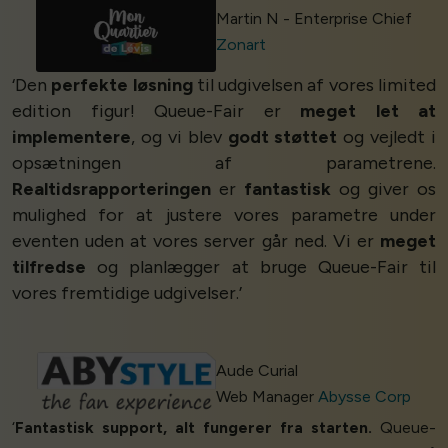
Martin N - Enterprise Chief
Zonart
‘Den
perfekte løsning
til udgivelsen af vores limited
edition figur! Queue-Fair er
meget let at
implementere
, og vi blev
godt støttet
og vejledt i
opsætningen af parametrene.
Realtidsrapporteringen
er
fantastisk
og giver os
mulighed for at justere vores parametre under
eventen uden at vores server går ned. Vi er
meget
tilfredse
og planlægger at bruge Queue-Fair til
vores fremtidige udgivelser.’
Aude Curial
Web Manager
Abysse Corp
‘
Fantastisk support, alt fungerer fra starten.
Queue-