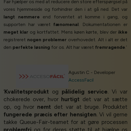
Fair hjælper os med at reducere den store efterspørgsel på
vores hjemmeside og forhindrer den i at gå ned. Det var
langt nemmere
end forventet at komme i gang, og
supporten har været
fænomenal
. Dokumentationen er
meget klar
og kortfattet. Mens køen kørte, blev der
ikke
registreret
nogen problemer
overhovedet. Alt i alt er det
den
perfekte løsning
for os. Alt har været
fremragende
.’
Agustin C - Developer
AccessFacil
‘
Kvalitetsprodukt
og
pålidelig service
. Vi var
chokerede over, hvor
hurtigt
det var at sætte
op, og hvor
nemt
det var at bruge. Produktet
fungerede præcis efter hensigten
. Vi vil gerne
takke Queue-Fair-teamet for at gøre processen
problemfri
og for deres støtte til at hjælpe os