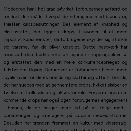
Modedrop har i høj grad påvirket forbrugernes adfærd og
ændret den måde, hvorpå de interagerer med brands og
træffer købsbeslutninger. Det element af knaphed og
eksklusivitet, der ligger i drops, tilskynder til et mere
impulsivt købsmønster, da forbrugerne skynder sig at sikre
sig varerne, før de bliver udsolgt. Dette hastværk har
mindsket den traditionelle afslappede shoppingoplevelse
og erstattet den med en mere konkurrencepræget og
tidsfølsom tilgang. Derudover er forbrugerne blevet mere
loyale over for deres brands og slutter sig ofte til brands,
der har succes med at gennemføre drops, hvilket skaber en
følelse af fællesskab og tilhørsforhold. Forventningen om
kommende drops har også øget forbrugernes engagement
i brands, da de bruger mere tid på at følge med i
opdateringer og interagere på sociale medieplatforme.
Desuden har trenden fremmet en kultur med videresalg,
hvor forbrugerne køber varer med henblik på at sælge dem