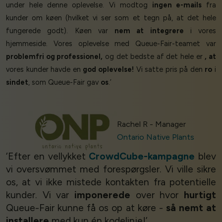
under hele denne oplevelse. Vi modtog
ingen e-mails
fra
kunder om køen (hvilket vi ser som et tegn på, at det hele
fungerede godt). Køen var
nem at integrere
i vores
hjemmeside. Vores oplevelse med Queue-Fair-teamet var
problemfri og professionel,
og det bedste af det hele er
, at
vores kunder havde en
god oplevelse!
Vi satte pris på den
ro
i
sindet
, som Queue-Fair gav
os
.’
Rachel R - Manager
Ontario Native Plants
‘Efter en vellykket
CrowdCube-kampagne
blev
vi oversvømmet med forespørgsler. Vi ville sikre
os, at vi ikke mistede kontakten fra potentielle
kunder. Vi var
imponerede
over hvor
hurtigt
Queue-Fair kunne få os op at køre -
så nemt at
installere
med kun én kodelinje!’