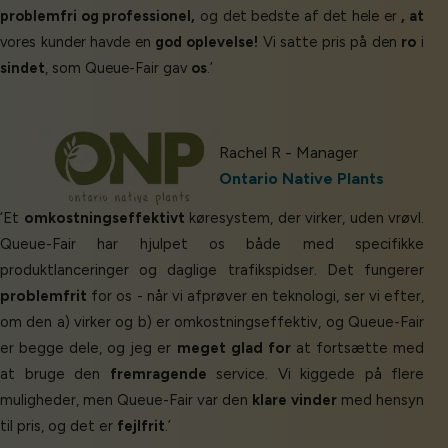
problemfri og professionel,
og det bedste af det hele er
, at
vores kunder havde en
god oplevelse!
Vi satte pris på den
ro
i
sindet
, som Queue-Fair gav
os
.’
Rachel R - Manager
Ontario Native Plants
‘Et
omkostningseffektivt
køresystem, der virker, uden vrøvl.
Queue-Fair har hjulpet os både med specifikke
produktlanceringer og daglige trafikspidser. Det fungerer
problemfrit
for os - når vi afprøver en teknologi, ser vi efter,
om den a) virker og b) er omkostningseffektiv, og Queue-Fair
er begge dele, og jeg er
meget glad for
at fortsætte med
at bruge den
fremragende
service. Vi kiggede på flere
muligheder, men Queue-Fair var den
klare vinder
med hensyn
til pris, og det er
fejlfrit
.’