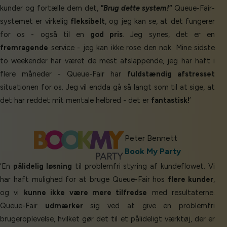
kunder og fortælle dem det,
"Brug dette system!"
Queue-Fair-
systemet er virkelig
fleksibelt
, og jeg kan se, at det fungerer
for os - også til en
god pris
. Jeg synes, det er en
fremragende
service - jeg kan ikke rose den nok. Mine sidste
to weekender har været de mest afslappende, jeg har haft i
flere måneder - Queue-Fair har
fuldstændig afstresset
situationen for os. Jeg vil endda gå så langt som til at sige, at
det har reddet mit mentale helbred - det er
fantastisk!
’
Peter Bennett
Book My Party
Cookies & Privacy
‘En
pålidelig løsning
til problemfri styring af kundeflowet. Vi
har haft mulighed for at bruge Queue-Fair hos
flere kunder
,
Queue-Fair.com uses cookies to provide content
og vi
kunne ikke være mere tilfredse
med resultaterne.
and improve your experience. You can accept all
Queue-Fair
udmærker
sig ved at give en problemfri
cookie usage or use settings to manage
brugeroplevelse, hvilket gør det til et pålideligt værktøj, der er
categories individually.