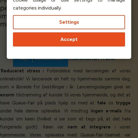
personale! Alt gik
så glat
med
implementeringen! Der er intet at
misbillige med dette firma!’
Marcus B - Head of IT
Scandinavian Travel
‘
Reduceret stress
i forbindelse med lanceringen af vores
onlinebutik! Vi lancerede en helt ny hjemmeside samme dag,
som vi åbnede for bestillinger i år. Lanceringsdagen giver en
enorm
tilstrømning af kunder til vores hjemmeside, og det at
have Queue-Fair på plads hjalp os med at
føle
os
trygge
under hele denne oplevelse. Vi modtog
ingen e-mails
fra
kunder om køen (hvilket vi ser som et tegn på, at det hele
fungerede godt). Køen var
nem at integrere
i vores
hjemmeside. Vores oplevelse med Queue-Fair-teamet var