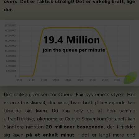
overs. Det er faktisk utroligt! Det er virkelig kraft, lige
der.
Kom I Gang
i
sekundet!
Det er over 300.000 mennesker, der kommer ind i køen
Wow!
⧐
Det er ikke grænsen for Queue-Fair-systemets styrke. Her
er en stresskørsel, der viser, hvor hurtigt besøgende kan
tilmelde sig køen. Du kan selv se, at den samme
ultraeffektive, økonomiske Queue Server komfortabelt kan
håndtere næsten
20 millioner besøgende
, der tilmelder
sig køen
på et enkelt minut
- det er langt mere end