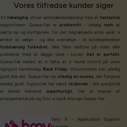
Vores
tilfredse kunder
siger
‘En
fabelagtig
virtuel venteværelsesløsning med et
fantastisk
supportteam. Queue-Fair er
problemfri
- virkelig
nem
at
sætte op og konfigurere. For det begrænsede antal varer, vi
ønsker at sælge - og ikke oversælge - er kundeoplevelsen
fuldstændig forbedret.
Ikke flere nedture på siden eller
problemer med at lægge varer i kurven.
Det er perfekt.
Queue-Fair betød, at vi følte, at vi havde kontrol på vores
vigtigste handelsdag
Black Friday
. Virksomheden kan virkelig
godt lide det. Queue-Fair var
virkelig en succes,
det fungerer
virkelig godt. Supporten har været
strålende
- alle spørgsmål
er blevet besvaret
superhurtigt.
Der er masser af
arrangementer på vej, hvor vi også vil bruge Queue-Fair.’
Terry R - Application Support
Manager