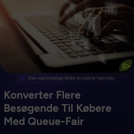
Kom I Gang
Over 20 % mere i hver kurv ifølge vores kunder.
Folk, der står i kø, bruger flere penge
⧐
Den oprindelige kilde til online fairness
Konverter Flere
Besøgende Til Købere
Med Queue-Fair