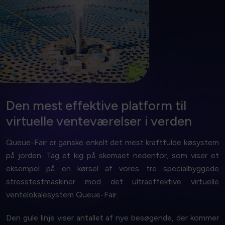
energibesparende løsning.
spildte serveromkostninger med vores
Den rigtige form for magt. Reducer emissioner og
Effektivt og grønt
⧐
Den mest effektive platform til
virtuelle venteværelser
i verden
Queue-Fair er ganske enkelt det mest kraftfulde køsystem
på jorden. Tag et kig på skemaet nedenfor, som viser et
eksempel på en kørsel af vores tre specialbyggede
stresstestmaskiner mod det ultraeffektive virtuelle
ventelokalesystem Queue-Fair.
Den gule linje viser antallet af nye besøgende, der kommer