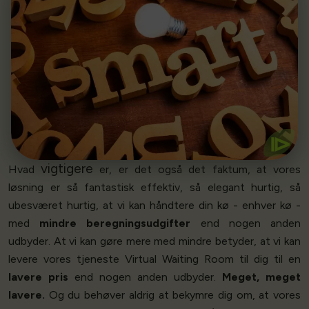
Kom I Gang
vores kunder.
Vi giver effektivitetsbesparelserne videre til alle
Intelligent kodning giver besparelser
⧐
vigtigere
Hvad
er, er det også det faktum, at vores
løsning er så fantastisk effektiv, så elegant hurtig, så
ubesværet hurtig, at vi kan håndtere din kø - enhver kø -
med
mindre beregningsudgifter
end nogen anden
udbyder. At vi kan gøre mere med mindre betyder, at vi kan
levere vores tjeneste Virtual Waiting Room til dig til en
lavere pris
end nogen anden udbyder.
Meget, meget
lavere.
Og du behøver aldrig at bekymre dig om, at vores