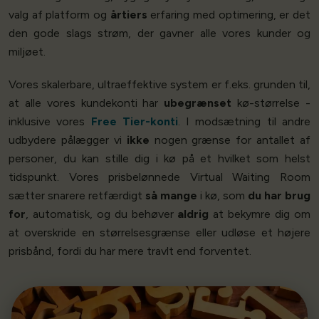
valg af platform og
årtiers
erfaring med optimering, er det
den gode slags strøm, der gavner alle vores kunder og
miljøet.
Vores skalerbare, ultraeffektive system er f.eks. grunden til,
at alle vores kundekonti har
ubegrænset
kø-størrelse -
inklusive vores
Free Tier-konti
. I modsætning til andre
udbydere pålægger vi
ikke
nogen grænse for antallet af
personer, du kan stille dig i kø på et hvilket som helst
tidspunkt. Vores prisbelønnede Virtual Waiting Room
sætter snarere retfærdigt
så mange
i kø, som
du har brug
for
, automatisk, og du behøver
aldrig
at bekymre dig om
at overskride en størrelsesgrænse eller udløse et højere
prisbånd, fordi du har mere travlt end forventet.