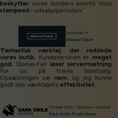
beskytter
vores kunders events mod
stampeed
i udsalgsperioden.’
Jonathan N
IWannaTicket
‘
Fantastisk værktøj, der reddede
vores butik.
Kundeservicen er
meget
god
. Queue-Fair
løser servermætning
for os på travle billetsalg.
Opsætningen var
nem
, og jeg kunne
godt lide værktøjets
effektivitet
.’
Mickaël Dion - Directeur Général
Dark Smile Productions