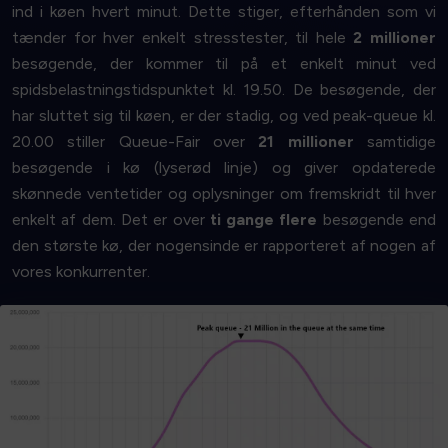
ind i køen hvert minut. Dette stiger, efterhånden som vi
tænder for hver enkelt stresstester, til hele
2 millioner
besøgende, der kommer til på et enkelt minut ved
spidsbelastningstidspunktet kl. 19.50. De besøgende, der
har sluttet sig til køen, er der stadig, og ved peak-queue kl.
20.00 stiller Queue-Fair over
21 millioner
samtidige
besøgende i kø (lyserød linje) og giver opdaterede
skønnede ventetider og oplysninger om fremskridt til hver
enkelt af dem. Det er over
ti gange flere
besøgende end
den største kø, der nogensinde er rapporteret af nogen af
vores konkurrenter.
Kom I Gang
for din virksomhed
- så stol på os, den er fantastisk!
computing, i at spare på miljøet eller i at
spare penge
Hvis du er interesseret i ultra-high-performance