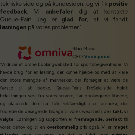
tekniske side og på kundesiden, og vi fik
positiv
feedback
. Vi
anbefaler
dig at kontakte
Queue-Fair! Jeg er
glad for
, at vi fandt
løsningen
på vores problemer.’
Riho Maisa
CEO
Veebipoed
‘Vi driver et online bookingwebsted for sportsbegivenheder. Vi
havde brug for en løsning, der kunne hjælpe os med at klare
den store mængde af mennesker, der forsøger at være de
første til at booke. Queue-Fair's PreSale-side holdt
belastningen væk fra vores servere, før bookingerne åbnede,
og placerede derefter folk
retfærdigt
i en onlinekø, der
fodrede de besøgende tilbage til vores websted i den
takt, vi
valgte
. Løsningen og supporten er
fremragende, perfekt
til
vores behov og til en
overkommelig
pris også. Vi er
meget