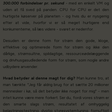
300.000 forbindelser pr. sekund
- med en enkelt VM og
uden at få sved på panden. CPU for CPU er det den
hurtigste køserver på planeten - og hvis du er nysgerrig
efter at vide,
hvorfor
vi er så meget hurtigere end
konkurrenterne, så læs videre - svaret er nedenfor.
Desuden er denne form for strøm den gode, kloge,
effektive og optimerede form for strøm og ikke den
dårlige, strømsultne, spildagtige, ressourceødelæggende
og drivhusgasudledende form for strøm, som nogle andre
udbydere anvender.
Hvad betyder al denne magt for dig?
Man kunne tro, at
man tænkte: "Jeg får aldrig brug for at sætte 20 millioner
mennesker i kø, så det betyder ikke noget for mig" - men
intet kunne være mere forkert. Ser du, fordi vores strøm er
den smarte slags strøm, resultatet af omhyggelig
belastningstestning, dygtig styresystemtuning, fornuftigt