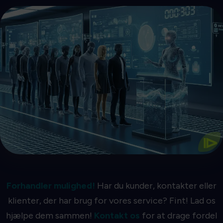
Kom I Gang
betyder mere salg.
Større nøjagtighed betyder hurtigere køer, hvilket
Den mest præcise kø-AI
⧐
Forhandler mulighed!
Har du kunder, kontakter eller
klienter, der har brug for vores service? Fint! Lad os
hjælpe dem sammen!
Kontakt os
for at drage fordel