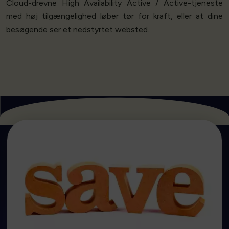
Cloud-drevne High Availability Active / Active-tjeneste
med høj tilgængelighed løber tør for kraft, eller at dine
besøgende ser et nedstyrtet websted.
Kom I Gang
på, at vores priser er de bedste på markedet.
overspændingsbeskyttelse, så du kan være sikker
mod ethvert sammenligneligt tilbud om