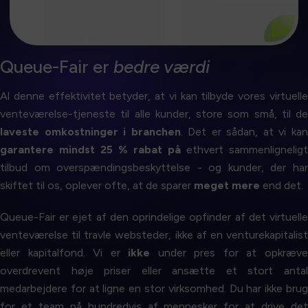
25 % rabatgaranti
⧐
Queue-Fair er
bedre værdi
Al denne effektivitet betyder, at vi kan tilbyde vores virtuelle
venteværelse-tjeneste til alle kunder, store som små, til de
laveste omkostninger i branchen
. Det er sådan, at vi ka
garantere mindst 25 % rabat på
ethvert sammenligneligt
tilbud om overspændingsbeskyttelse - og kunder, der har
skiftet til os, oplever ofte, at de sparer
meget mere
end det.
Queue-Fair er ejet af den oprindelige opfinder af det virtuelle
venteværelse til travle websteder, ikke af en venturekapitalist
eller kapitalfond. Vi er
ikke
under pres for at opkræv
overdrevent høje priser eller ansætte et stort antal
medarbejdere for at ligne en stor virksomhed. Du har ikke brug
for et team på hundredvis af mennesker for at drive det