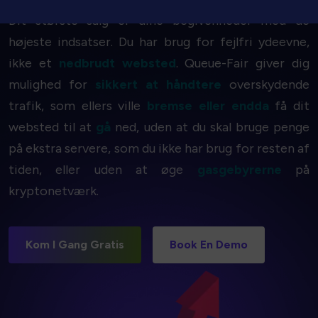
Dit største salg er dine begivenheder med de
højeste indsatser. Du har brug for fejlfri ydeevne,
ikke et
nedbrudt websted
. Queue-Fair giver dig
mulighed for
sikkert at håndtere
overskydende
trafik, som ellers ville
bremse eller endda
få dit
websted til at
gå
ned, uden at du skal bruge penge
på ekstra servere, som du ikke har brug for resten af
tiden, eller uden at øge
gasgebyrerne
på
kryptonetværk.
Kom I Gang Gratis
Book En Demo