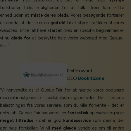
tilfredse
med systemet, og det er fyldt med
nyttige
funktioner, f.eks. muligheden for at folk i køen kan skifte
enhed uden at
miste deres plads
. Vores besøgende fortæller
os endda, at dette er en
god idé
til at styre trafikken til vores
websted. Efter at have startet med en specifik begivenhed er
vi nu
glade for
at beskytte hele vores websted med Queue-
Fair.’
Phil Howard
CEO
BookItZone
‘Vi henvendte os til Queue-Fair for at hjælpe vores populære
reservationstjeneste i spidsbelastningsperioder. Det fjernede
belastningen fra vores servere, som du ville forvente - det er
dets job. Queue-Fair har været en
fantastisk
oplevelse, og vi er
meget tilfredse
- det er god
kundeservice
som denne, der
gør hele forskellen. Vi vil
med glæde
vende os om til andre