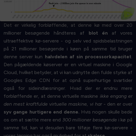
sexet ud for alle
Vi ved, at dette diagram måske ikke ser
⧐
Det er virkelig forbløffende, at denne kø med over 20
millioner besøgende håndteres af
blot én
af vores
ultraeffektive kø-servere - og selv ved spidsbelastningen
på 21 millioner besøgende i køen på samme tid bruger
denne server kun
halvdelen af sin processorkapacitet
.
Den pågældende køserver er en virtuel maskine i Google
Cloud, hvilket betyder, at vi kan udnytte den fulde styrke af
Googles Edge CDN for at opnå superhurtige svartider
også for sideindlæsninger. Hvad der er endnu mere
forbløffende er, at denne virtuelle maskine
ikke engang er
den mest kraftfulde virtuelle maskine, vi har
- den er over
syv gange hurtigere end denne.
Hvis nogen skulle bede
os om at sætte mere end
300 millioner besøgende
i kø på
samme tid, kan vi desuden bare tilføje flere kø-servere -
vores løsning har også mulighed for at
skalere
.