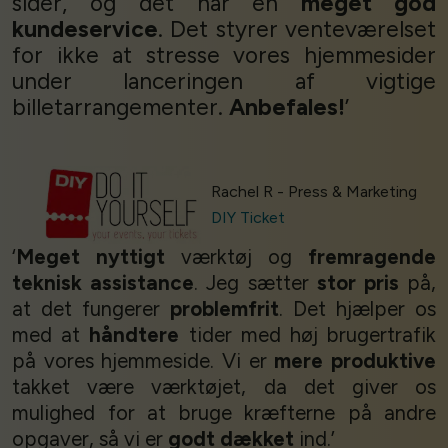
sider, og det har en
meget god
kundeservice
. Det styrer venteværelset
for ikke at stresse vores hjemmesider
under lanceringen af vigtige
billetarrangementer.
Anbefales!
’
Rachel R - Press & Marketing
DIY Ticket
‘
Meget nyttigt
værktøj og
fremragende
teknisk assistance
. Jeg sætter
stor pris
på,
at det fungerer
problemfrit
. Det hjælper os
med at
håndtere
tider med høj brugertrafik
på vores hjemmeside. Vi er
mere produktive
takket være værktøjet, da det giver os
mulighed for at bruge kræfterne på andre
opgaver, så vi er
godt dækket
ind.’