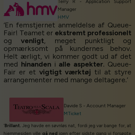
Terry R - Application Support
Manager
HMV
‘En femstjernet anmeldelse af Queue-
Fair! Teamet er
ekstremt professionelt
og
venligt
, meget punktligt og
opmærksomt på kundernes behov.
Helt ærligt, vi kommer godt ud af det
med
hinanden
i
alle aspekter
. Queue-
Fair er et
vigtigt værktøj
til at styre
arrangementer med mange deltagere.’
Davide S - Account Manager
MTicket
‘
Brillant.
Jeg havde en søvnløs nat, fordi jeg var bange for, at
hjemmesiden ville
gå ned
igen efter sidste gang vi forsøgte