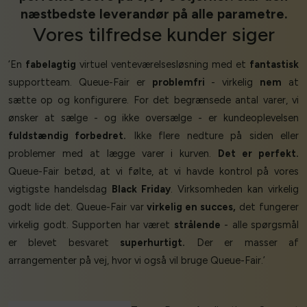
næstbedste leverandør på alle parametre.
Vores
tilfredse kunder
siger
‘En
fabelagtig
virtuel venteværelsesløsning med et
fantastisk
supportteam. Queue-Fair er
problemfri
- virkelig
nem
at
sætte op og konfigurere. For det begrænsede antal varer, vi
ønsker at sælge - og ikke oversælge - er kundeoplevelsen
fuldstændig forbedret.
Ikke flere nedture på siden eller
problemer med at lægge varer i kurven.
Det er perfekt.
Queue-Fair betød, at vi følte, at vi havde kontrol på vores
vigtigste handelsdag
Black Friday
. Virksomheden kan virkelig
godt lide det. Queue-Fair var
virkelig en succes,
det fungerer
virkelig godt. Supporten har været
strålende
- alle spørgsmål
er blevet besvaret
superhurtigt.
Der er masser af
arrangementer på vej, hvor vi også vil bruge Queue-Fair.’