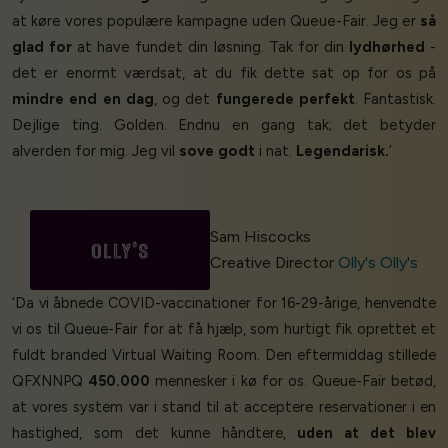
at køre vores populære kampagne uden Queue-Fair. Jeg er
så
glad for
at have fundet din løsning. Tak for din
lydhørhed
-
det er enormt værdsat, at du fik dette sat op for os på
mindre end en dag
, og det
fungerede perfekt
. Fantastisk.
Dejlige ting. Golden. Endnu en gang tak; det betyder
alverden for mig. Jeg vil
sove godt
i nat.
Legendarisk.
’
Sam Hiscocks
Creative Director
Olly's Olly's
‘Da vi åbnede COVID-vaccinationer for 16-29-årige, henvendte
vi os til Queue-Fair for at få hjælp, som hurtigt fik oprettet et
fuldt branded Virtual Waiting Room. Den eftermiddag stillede
QFXNNPQ
450.000
mennesker i kø for os. Queue-Fair betød,
at vores system var i stand til at acceptere reservationer i en
hastighed, som det kunne håndtere,
uden at det blev