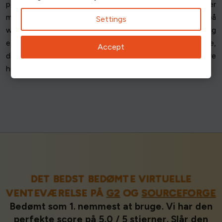
popularitet og omdømme. Sporing af disse kilder hjælper
med at forstå virkningen af branding og partnerskaber på
Settings
websitetrafikken. Forholdet mellem henvisningstrafik og
effektiviteten af samarbejdspartnerskaber er afgørende,
Accept
da stærke partnerskaber ofte fører til flere
henvisningsbesøg og bedre resultater for websitet.
DET BEDST BEDØMTE VIRTUELLE
VENTEVÆRELSE PÅ
G2
OG
SOURCEFORGE
Bedømt som 1. nemmest at bruge. Vi har den
perfekte score på 5,0 / 5 stjerner. Slår den