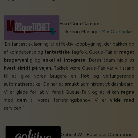
Fran Cora Campos
Ticketing Manager
MasQueTicket
‘En fantastisk løsning til effektiv køopbygning, der bakkes op
af kompetente og
fantastiske
fagfolk. Queue-Fair er
meget
brugervenlig
og
enkel at integrere.
Deres team hjalp os
hvert skridt på vejen
. Takket være Queue-Fair var vi i stand
til at give vores brugere en
flot
og velfungerende
automatiseret kø. De har et
smukt
administrativt dashboard.
Vi er glade for, at vi fandt Queue-Fair, og at vi kan
regne
med
dem
til vores forretningsbehov. Vi er
vilde med
servicen!’
Gabriel W - Business Operations