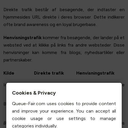
Direkte trafik består af besøgende, der indtaster en
hjemmesides URL direkte i deres browser. Dette indikerer
ofte brand awareness og en loyal brugerbase.
Henvisningstrafik
kommer fra besøgende, der lander på et
websted ved at klikke på links fra andre websteder. Disse
henvisninger kan komme fra blogs, nyhedsartikler eller
partnerskaber.
Kilde
Direkte trafik
Henvisningstrafik
Indgangspunkt
Direkte URL-input
Eksterne links fra andre
hjemmesider
Cookies & Privacy
Queue-Fair.com uses cookies to provide content
Betydning
Indikerer
Fremhæver
and improve your experience. You can accept all
brandgenkendelse
samarbejdsindsatsen
cookie usage or use settings to manage
Begge typer trafik
kan være indikatorer for et websites
categories individually.