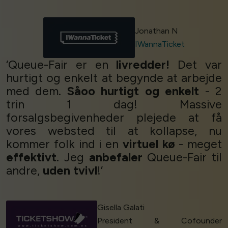
Jonathan N
IWannaTicket
‘Queue-Fair er en
livredder!
Det var
hurtigt og enkelt at begynde at arbejde
med dem.
Såoo hurtigt og enkelt
- 2
trin 1 dag! Massive
forsalgsbegivenheder plejede at få
vores websted til at kollapse, nu
kommer folk ind i en
virtuel kø
- meget
effektivt
. Jeg
anbefaler
Queue-Fair til
andre,
uden tvivl
!’
Gisella Galati
President & Cofounder