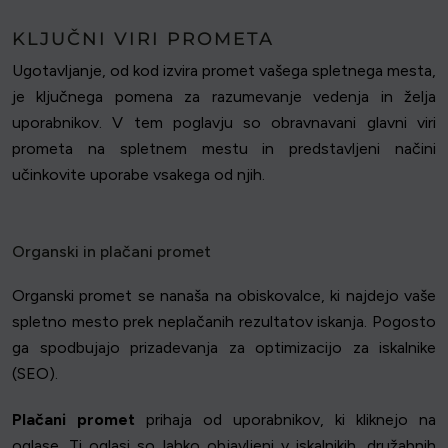
KLJUČNI VIRI PROMETA
Ugotavljanje, od kod izvira promet vašega spletnega mesta,
je ključnega pomena za razumevanje vedenja in želja
uporabnikov. V tem poglavju so obravnavani glavni viri
prometa na spletnem mestu in predstavljeni načini
učinkovite uporabe vsakega od njih.
Organski in plačani promet
Organski promet se nanaša na obiskovalce, ki najdejo vaše
spletno mesto prek neplačanih rezultatov iskanja. Pogosto
ga spodbujajo prizadevanja za optimizacijo za iskalnike
(SEO).
Plačani promet
prihaja od uporabnikov, ki kliknejo na
oglase. Ti oglasi so lahko objavljeni v iskalnikih, družabnih