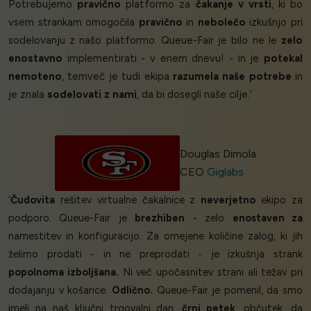
Potrebujemo
pravično
platformo za
čakanje v vrsti
, ki bo
vsem strankam omogočila
pravično
in
nebolečo
izkušnjo pri
sodelovanju z našo platformo. Queue-Fair je bilo ne le
zelo
enostavno
implementirati - v enem dnevu! - in je
potekal
nemoteno
, temveč je tudi ekipa
razumela naše potrebe
in
je znala
sodelovati z nami
, da bi dosegli naše cilje.’
Douglas Dimola
CEO
Giglabs
‘
Čudovita
rešitev virtualne čakalnice z
neverjetno
ekipo za
podporo. Queue-Fair je
brezhiben
- zelo
enostaven za
namestitev in konfiguracijo. Za omejene količine zalog, ki jih
želimo prodati - in ne preprodati - je izkušnja strank
popolnoma izboljšana.
Ni več upočasnitev strani ali težav pri
dodajanju v košarice.
Odlično.
Queue-Fair je pomenil, da smo
imeli na naš ključni trgovalni dan,
črni petek
, občutek, da