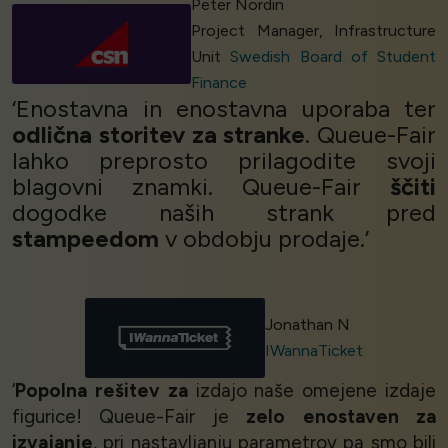
Peter Nordin
Project Manager, Infrastructure
Unit
Swedish Board of Student
Finance
‘Enostavna in enostavna uporaba ter
odlična storitev za stranke
. Queue-Fair
lahko preprosto prilagodite svoji
blagovni znamki. Queue-Fair
ščiti
dogodke naših strank pred
stampeedom
v obdobju prodaje.’
Jonathan N
IWannaTicket
‘
Popolna rešitev za
izdajo naše omejene izdaje
figurice! Queue-Fair je
zelo enostaven za
izvajanje
, pri nastavljanju parametrov pa smo bili