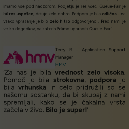
imamo vse pod nadzorom. Podjetju je res všeč. Queue-Fair je
bil
res uspešen,
deluje zelo dobro. Podpora je bila
odlična
- na
vsako vprašanje je bilo
zelo hitro
odgovorjeno
.
Pred nami je
veliko dogodkov, na katerih želimo uporabiti Queue-Fair.’
Terry R - Application Support
Manager
HMV
‘Za nas je bila
vrednost
zelo visoka
.
Pomoč je bila
strokovna
,
podpora
je
bila
vrhunska
in celo pridružili so se
našemu sestanku, da bi skupaj z nami
spremljali, kako se je čakalna vrsta
začela v živo.
Bilo je super!
’