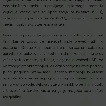
marketinškem smislu upravljanje spletnega prometa
vključuje kanale, kot so optimizacija za iskalnike (SEO),
oglaševanje s plačilom na klik (PPC), trženje v družbenih
medijih, vsebinsko trženje in analitika.
Operativno pa upravljanje prometa pomeni tudi nadzor nad
tem, kaj se zgodi, če naenkrat pride preveč ljudi. Tu
postane Queue-Fair pomemben. Virtualna čakalnica
upravlja tok obiskovalcev med nenadnimi konicami, tako da
vaše spletno mesto, aplikacija, blagajna in vmesniki API ne
postanejo preobremenjeni. Za organizacije na ravni podjetij
je to pogosto razlika med uspešno kampanjo in dragim
izpadom. Queue-Fair je pogosto mogoče namestiti z eno
samo vrstico kode, delovati v živo v približno petih minutah,
z brezplačno čakalno vrsto pa ga je mogoče celo začeti
brezplačno.