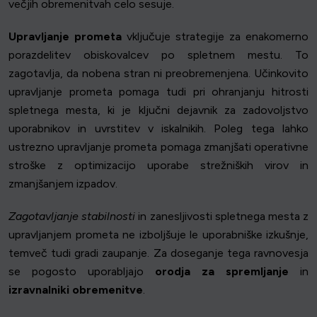
večjih obremenitvah celo sesuje.
Upravljanje prometa
vključuje strategije za enakomerno
porazdelitev obiskovalcev po spletnem mestu. To
zagotavlja, da nobena stran ni preobremenjena. Učinkovito
upravljanje prometa pomaga tudi pri ohranjanju hitrosti
spletnega mesta, ki je ključni dejavnik za zadovoljstvo
uporabnikov in uvrstitev v iskalnikih. Poleg tega lahko
ustrezno upravljanje prometa pomaga zmanjšati operativne
stroške z optimizacijo uporabe strežniških virov in
zmanjšanjem izpadov.
Zagotavljanje stabilnosti
in zanesljivosti spletnega mesta z
upravljanjem prometa ne izboljšuje le uporabniške izkušnje,
temveč tudi gradi zaupanje. Za doseganje tega ravnovesja
se pogosto uporabljajo
orodja za spremljanje
in
izravnalniki obremenitve
.