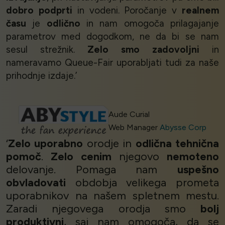
dobro podprti
in vodeni. Poročanje v
realnem
času
je
odlično
in nam omogoča prilagajanje
parametrov med dogodkom, ne da bi se nam
sesul strežnik.
Zelo smo zadovoljni
in
nameravamo Queue-Fair uporabljati tudi za naše
prihodnje izdaje.’
Aude Curial
Web Manager
Abysse Corp
‘
Zelo uporabno
orodje in
odlična tehnična
pomoč
.
Zelo cenim
njegovo
nemoteno
delovanje. Pomaga nam
uspešno
obvladovati
obdobja velikega prometa
uporabnikov na našem spletnem mestu.
Zaradi njegovega orodja smo
bolj
produktivni
, saj nam omogoča, da se