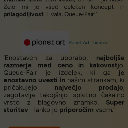
Zelo mi je všeč celoten koncept in
prilagodljivost
. Hvala, Queue-Fair!’
Planet Art Theatre
‘Enostaven za uporabo,
najboljše
razmerje med ceno in kakovost
jo.
Queue-Fair je izdelek, ki ga
je
enostavno uvesti in
našim strankam, ki
pričakujejo
največjo prodajo
,
zagotavlja takojšnjo spletno čakalno
vrsto z blagovno znamko.
Super
storitev
- lahko jo
priporočim
vsem.’