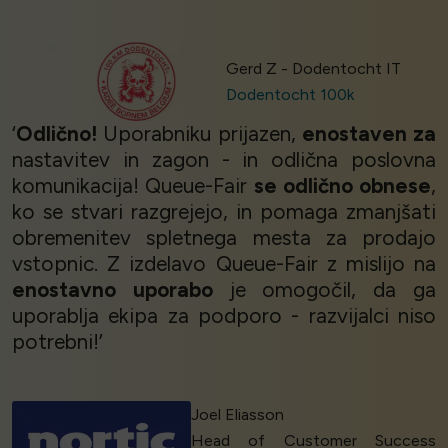
Gerd Z - Dodentocht IT
Dodentocht 100k
‘
Odlično!
Uporabniku prijazen,
enostaven za
nastavitev in zagon - in odlična poslovna
komunikacija! Queue-Fair
se odlično obnese
,
ko se stvari razgrejejo, in pomaga zmanjšati
obremenitev spletnega mesta za prodajo
vstopnic. Z izdelavo Queue-Fair z mislijo na
enostavno uporabo
je omogočil, da ga
uporablja ekipa za podporo - razvijalci niso
potrebni!’
Joel Eliasson
Head of Customer Success