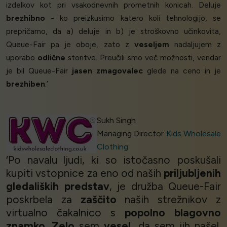
izdelkov kot pri vsakodnevnih prometnih konicah. Deluje
brezhibno
- ko preizkusimo katero koli tehnologijo, se
prepričamo, da a) deluje in b) je stroškovno učinkovita,
Queue-Fair pa je oboje, zato z
veseljem
nadaljujem z
uporabo
odlične
storitve. Preučili smo več možnosti, vendar
je bil Queue-Fair
jasen zmagovalec
glede na ceno in je
brezhiben
.’
Sukh Singh
Managing Director
Kids Wholesale
Clothing
‘Po navalu ljudi, ki so istočasno poskušali
kupiti vstopnice za eno od naših
priljubljenih
gledaliških predstav
, je družba Queue-Fair
poskrbela za
zaščito
naših strežnikov z
virtualno čakalnico s
popolno blagovno
znamko
.
Zelo
sem
vesel,
da sem jih našel.