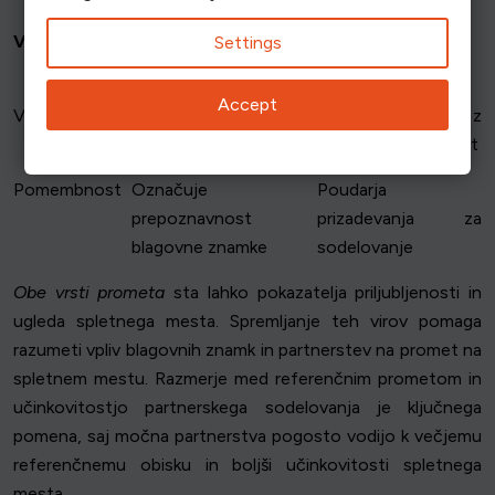
Vir:
Neposredni promet
Priporočeni
Settings
promet
Accept
Vstopna točka
Neposredni vnos URL
Zunanje povezave z
drugih spletnih mest
Pomembnost
Označuje
Poudarja
prepoznavnost
prizadevanja za
blagovne znamke
sodelovanje
Obe vrsti prometa
sta lahko pokazatelja priljubljenosti in
ugleda spletnega mesta. Spremljanje teh virov pomaga
razumeti vpliv blagovnih znamk in partnerstev na promet na
spletnem mestu. Razmerje med referenčnim prometom in
učinkovitostjo partnerskega sodelovanja je ključnega
pomena, saj močna partnerstva pogosto vodijo k večjemu
referenčnemu obisku in boljši učinkovitosti spletnega
mesta.