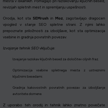
mesta v iskalnikih. Pomagajo pri raziskovanju ključnih besed,
revizijah spletnih mest in spremljanju uspešnosti.
Orodja, kot sta
SEMrush
in
Moz
, zagotavljajo dragocen
vpogled v stanje SEO spletne strani. Z njimi lahko
prepoznate priložnosti za izboljšave, kot sta optimizacija
vsebine in gradnja povratnih povezav.
Izvajanje tehnik SEO
vključuje:
Izvajanje raziskav ključnih besed za določitev ciljnih fraz.
Optimizacija vsebine spletnega mesta z ustreznimi
ključnimi besedami.
Gradnja kakovostnih povratnih povezav za izboljšanje
avtoritete domene.
Z uporabo teh orodij in tehnik lahko znatno povečate