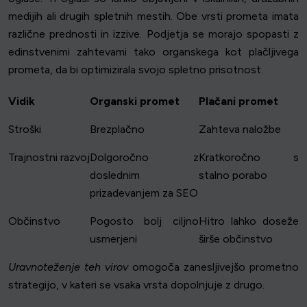
medijih ali drugih spletnih mestih. Obe vrsti prometa imata
različne prednosti in izzive. Podjetja se morajo spopasti z
edinstvenimi zahtevami tako organskega kot plačljivega
prometa, da bi optimizirala svojo spletno prisotnost.
Vidik
Organski promet
Plačani promet
Stroški
Brezplačno
Zahteva naložbe
Trajnostni razvoj
Dolgoročno z
Kratkoročno s
doslednim
stalno porabo
prizadevanjem za SEO
Občinstvo
Pogosto bolj ciljno
Hitro lahko doseže
usmerjeni
širše občinstvo
Uravnoteženje teh virov
omogoča zanesljivejšo prometno
strategijo, v kateri se vsaka vrsta dopolnjuje z drugo.