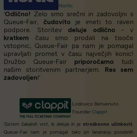
Nortic
‘
Odlično!
Zelo smo srečni in zadovoljni s
Queue-Fair,
čudovito
je imeti to raven
podpore. Storitev
deluje odlično
- v
kratkem
času smo prodali na tisoče
vstopnic, Queue-Fair pa nam je pomagal
upravljati promet v času največjih konic!
Družbo Queue-Fair
priporočamo
tudi
našim storitvenim partnerjem.
Res sem
zadovoljen
!’
Lodovico Benvenuto
Founder
Clappit
‘Sistem čakalnih vrst, ki deluje in je
stroškovno učinkovit
.
Queue-Fair nam je pomagal tako pri lansiranju posebnih