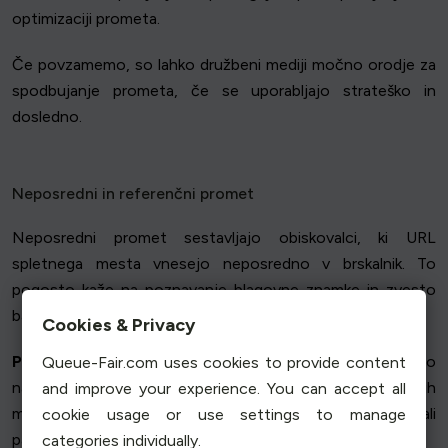
optimizaciji prometa.
Če povzamemo, so lahko družbeni mediji močno orodje za
spodbujanje prometa, če se uporabljajo strateško in
dosledno.
Neposredni in referenčni promet
Neposredni promet sestavljajo obiskovalci, ki URL
spletnega mesta vnesejo neposredno v brskalnik. To
pogosto kaže na poznavanje blagovne znamke in zvesto
bazo uporabnikov.
Cookies & Privacy
Priporočeni promet
predstavljajo obiskovalci, ki pristanejo
Queue-Fair.com uses cookies to provide content
na spletnem mestu s klikom na povezave z drugih spletnih
and improve your experience. You can accept all
mest. Te povezave lahko prihajajo iz blogov, novic ali
cookie usage or use settings to manage
partnerstev.
categories individually.