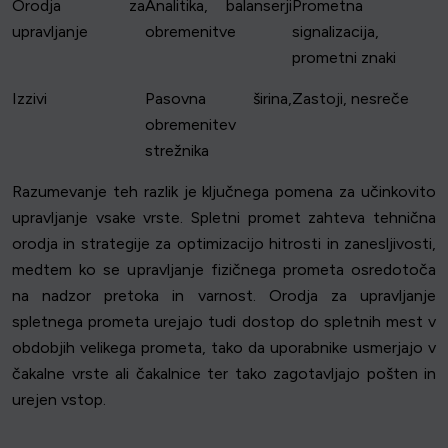
Orodja za
Analitika, balanserji
Prometna
upravljanje
obremenitve
signalizacija,
prometni znaki
Izzivi
Pasovna širina,
Zastoji, nesreče
obremenitev
strežnika
Razumevanje teh razlik je ključnega pomena za učinkovito
upravljanje vsake vrste. Spletni promet zahteva tehnična
orodja in strategije za optimizacijo hitrosti in zanesljivosti,
medtem ko se upravljanje fizičnega prometa osredotoča
na nadzor pretoka in varnost. Orodja za upravljanje
spletnega prometa urejajo tudi dostop do spletnih mest v
obdobjih velikega prometa, tako da uporabnike usmerjajo v
čakalne vrste ali čakalnice ter tako zagotavljajo pošten in
urejen vstop.