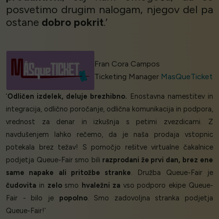
posvetimo drugim nalogam, njegov del pa
ostane
dobro pokrit
.’
Fran Cora Campos
Ticketing Manager
MasQueTicket
‘
Odličen izdelek, deluje brezhibno.
Enostavna namestitev in
integracija, odlično poročanje, odlična komunikacija in podpora,
vrednost za denar in izkušnja s petimi zvezdicami. Z
navdušenjem lahko rečemo, da je naša prodaja vstopnic
potekala brez težav! S pomočjo rešitve virtualne čakalnice
podjetja Queue-Fair smo bili
razprodani že prvi dan,
brez ene
same napake ali pritožbe stranke
. Družba Queue-Fair je
čudovita
in
zelo
smo
hvaležni za
vso podporo ekipe Queue-
Fair - bilo je
popolno
. Smo zadovoljna stranka podjetja
Queue-Fair!’